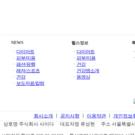
NEWS
헬스정보
ㆍ
다이어트
ㆍ
다이어트
ㆍ
피부/미용
ㆍ
피부/미용
ㆍ
패션/유행
ㆍ
건강
ㆍ
레저/스포츠
ㆍ
건강앱소개
ㆍ
건강
ㆍ
동영상
ㆍ
보도자료/칼럼
회사소개
ㅣ
공지사항
ㅣ
이용약관
ㅣ
개인정보
상호명
주식회사 사이다
대표자명
류성현
주소
서울특별시 