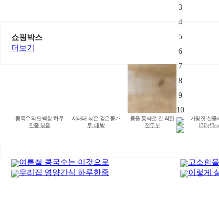
3
4
5
쇼핑박스
더보기
6
7
8
9
10
콩특유의 단백함 하루
서래태 볶은 검은콩가
콩을 통째로 간 착한
가평잣 선물
한줌 볶음
루..대박
전두부
130g*3ea
여름철 콩국수는 이것으로
고소함을
우리집 영양간식 하루한줌
이렇게 