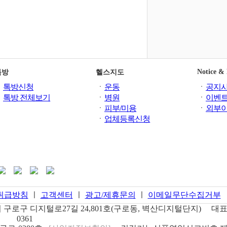
Notice &
톡방
헬스지도
ㆍ
톡방신청
ㆍ
운동
ㆍ
공지
ㆍ
톡방 전체보기
ㆍ
병원
ㆍ
이벤
ㆍ
피부/미용
ㆍ
외부
ㆍ
업체등록신청
취급방침
ㅣ
고객센터
ㅣ
광고/제휴문의
ㅣ
이메일무단수집거부
구로구 디지털로27길 24,801호(구로동, 벽산디지털단지)
대표
0361