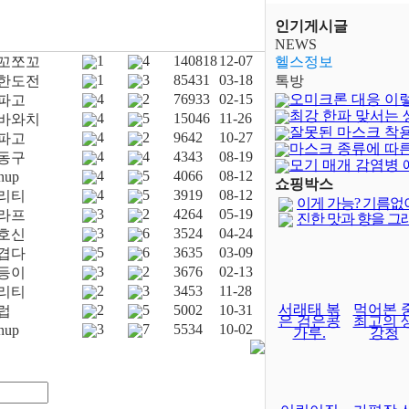
인기게시글
NEWS
1
4
140818
12-07
꼬쪼꼬
헬스정보
1
3
85431
03-18
한도전
톡방
4
2
76933
02-15
오미크론 대응 이
파고
최강 한파 맞서는
4
5
15046
11-26
바와치
잘못된 마스크 착
은?
4
2
9642
10-27
파고
마스크 종류에 따
4
4
4343
08-19
동구
모기 매개 감염병 
4
5
4066
08-12
rnup
쇼핑박스
4
5
3919
08-12
리티
이게 가능? 기름없
3
2
4264
05-19
라프
진한 맛과 향을 그
3
6
3524
04-24
호신
5
6
3635
03-09
겹다
3
2
3676
02-13
등이
2
3
3453
11-28
리티
서래태 볶
먹어본 
2
5
5002
10-31
럽
은 검은콩
최고의 
3
7
5534
10-02
rnup
가루.
강청