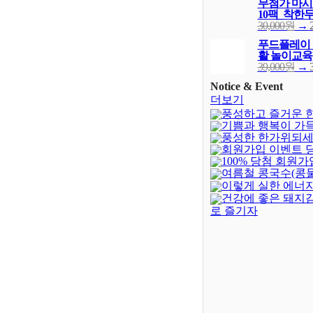
무첨가 마시는
10팩_착한
30,000원
→
푸드플레이 
활 놀이교육
39,000원
→
Notice & Event
더보기
풍성하고 즐거운 
기쁨과 행복이 가
되세요!
(-402)
풍성한 한가위되세
새해되세요!
회원가입 이벤트 
100% 당첨 회원가
발표
(4)
여름철 콩국수(콩
벤트(종료)
(23)
이렇게 실한 에너지
건강에 좋은 돼지
로 즐기자