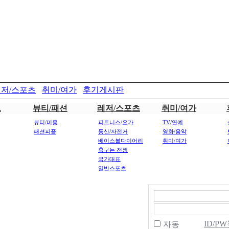
저/스포츠
취미/여가
후기게시판
트
뷰티/패션
레저/스포츠
취미/여가
뷰티/미용
피트니스/요가
TV/연예
패션피플
등산/자전거
영화/음악
베이스볼다이어리
취미/여가
축구는 전쟁
국가대표
일반스포츠
ID/P
자동