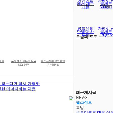
어린이집
가평잣 
에서 재구
물세트
매율
500g×1
콩특유의
가평잣 
단백함 하
물세트
루한
130g*3e
오늘의 포토
세트
무첨가 마시는콩 두유
푸드플레이 보드게임
320g 10팩
(식생활 놀
 찾는다면 역시 가평잣
실한 에너지바는 처음
최근게시글
NEWS
헬스정보
톡방
오미크론 대응 이