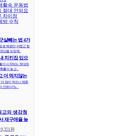
 생활속 운동법
용 절대 안되요
른 차이점
예방 수칙
군살빼는 법 4가
표로 해왔던 어렵고 힘
정상을 눈앞에..
내 치킨집 있으
 ..
활이 시작되는 30대와
확률이 높고 ..
 더 먹지않는
식..
 더 많이 먹으니 체중
 안된다"는 ..
최고의 생강청
 재구매율 높
19,351원