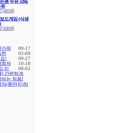
콩 두유 320g
두유
27,005원
보드게임 (식생
)
37,830원
한가위
09-17
득한
02-09
요!
09-27
당첨자
10-18
입 이
08-02
물) 간편하게
바는 처음!
감자(뚱딴지)차