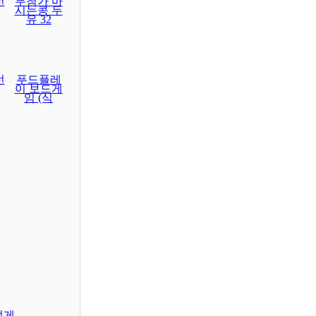
선
무첨가 마
시는콩 두
유 32
선
푸드플레
이 보드게
임 (식
렇게