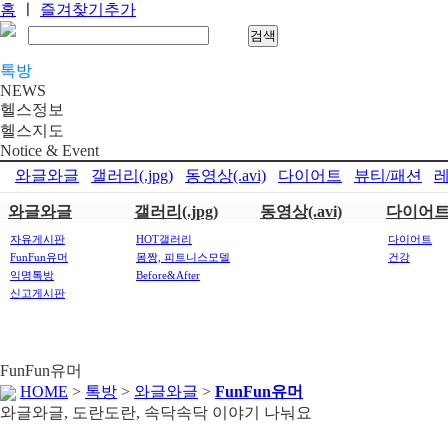
홈
ㅣ
즐겨찾기추가
톡방
NEWS
헬스정보
헬스지도
Notice & Event
와글와글
갤러리(.jpg)
동영상(.avi)
다이어트
뷰티/패션
레
와글와글
갤러리(.jpg)
동영상(.avi)
다이어
자유게시판
HOT갤러리
다이어트
FunFun유머
몸짱, 피트니스모델
건강
익명톡방
Before&After
신고게시판
FunFun유머
HOME
>
톡방
>
와글와글
>
FunFun유머
와글와글, 도란도란, 속닥속닥 이야기 나눠요