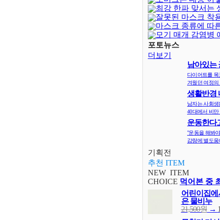
최강 한파 맞서는
잘못된 마스크 착
은?
마스크 종류에 따
모기 매개 감염병 
포토뉴스
더보기
남아있는 
지
다이어트를 목
겨웠던 여정의 
생활반경 
면 비만확률
남자는 사회생
40대에서 비만 
운동한다고
다? 오히려 
"운동을 해봐야
감량에 별도움이
기획전
추천 ITEM
NEW ITEM
CHOICE
먹어본 중 
어린이집에서
은 물비누
21,500원
→