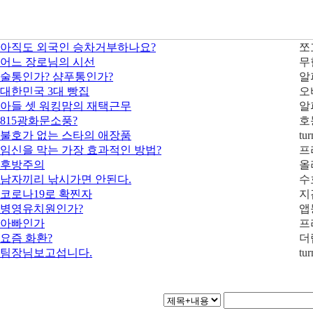
아직도 외국인 승차거부하나요?
쪼
어느 장로님의 시선
무
술통인가? 샴푸통인가?
알
대한민국 3대 빵집
오
아들 셋 워킹맘의 재택근무
알
815광화문소풍?
호
불호가 없는 스타의 애장품
tu
임신을 막는 가장 효과적인 방법?
프
후방주의
올
남자끼리 낚시가면 안된다.
수
코로나19로 확찐자
지
병영유치원인가?
앱
아빠인가
프
요즘 화환?
더
팀장님보고섭니다.
tu
1
2