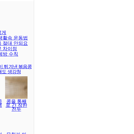
렇게
 생활속 운동법
용 절대 안되요
른 차이점
예방 수칙
이 튀겨낸 볶음콩
래도 생강청
중
콩을 통째
생
로 간 착한
전두