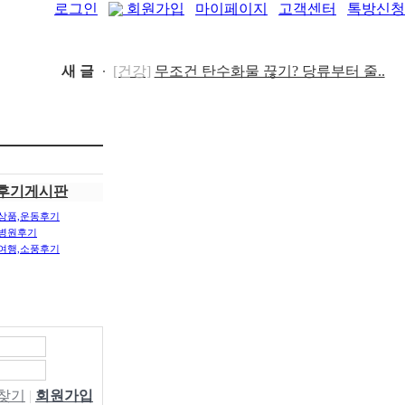
로그인
회원가입
마이페이지
고객센터
톡방신청
새 글
[건강]
무조건 탄수화물 끊기? 당류부터 줄..
[다이어트]
운동 어려울때 다이어트 도움되는
[05-19]
음..
[05-19]
[패션/유행]
컬럼비아, 자연 분해되는 ‘지구의 ..
[04-22]
[패션/유행]
ITZY 류진, 동해안 산불 피해 성금
5..
[04-12]
[보도자료/칼럼]
GS25, 워너브라더스와 배트맨
후기게시판
콜라·..
[04-05]
[건강]
봄철 자살률 증가, 10대 청소년이 위..
상품,운동후기
[04-01]
병원후기
[건강]
향긋한 봄내음 가득 제철나물, 효능..
여행,소풍후기
[03-29]
[건강]
봄에 심해지는 알레르기 비염 예방수..
[03-28]
[보도자료/칼럼]
오뚜기, 브랜드 경험 공간 ‘오
키친 ..
[03-28]
[보도자료/칼럼]
GS25, 하이트진로와 손잡고
‘갓생폭..
[05-24]
W찾기
|
회원가입