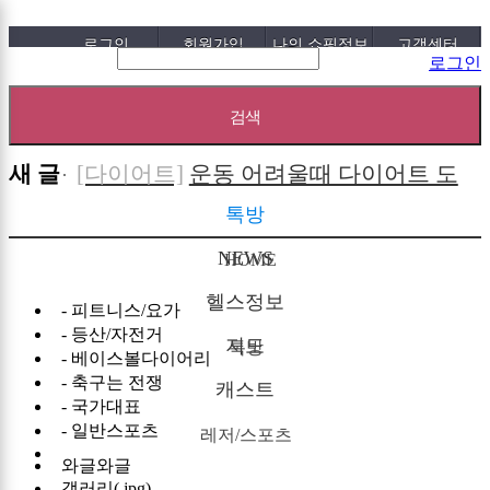
로그인
회원가입
나의 쇼핑정보
고객센터
로그인
새 글
[다이어트]
운동 어려울때 다이어트 도
움되는 음..
[05-19]
[패션/유행]
컬럼비아, 자연 분해되는
톡방
‘지구의 ..
[04-22]
[패션/유행]
ITZY 류진, 동해안 산불 피
NEWS
HOME
해 성금 5..
[04-12]
[보도자료/칼럼]
GS25, 워너브라더스
헬스정보
- 피트니스/요가
와 배트맨콜라·..
[04-05]
[건강]
봄철 자살률 증가, 10대 청소년
- 등산/자전거
지도
톡방
- 베이스볼다이어리
이 위..
[04-01]
[건강]
향긋한 봄내음 가득 제철나물,
- 축구는 전쟁
캐스트
효능..
[03-29]
[건강]
봄에 심해지는 알레르기 비염
- 국가대표
- 일반스포츠
레저/스포츠
예방수..
[03-28]
[보도자료/칼럼]
오뚜기, 브랜드 경험
와글와글
공간 ‘오키친 ..
[03-28]
[보도자료/칼럼]
GS25, 하이트진로와
갤러리(.jpg)