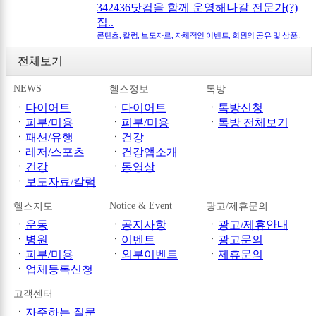
342436닷컴을 함께 운영해나갈 전문가(?)
집..
콘텐츠, 칼럼, 보도자료, 자체적인 이벤트, 회원의 공유 및 상품..
전체보기
NEWS
헬스정보
톡방
ㆍ
다이어트
ㆍ
다이어트
ㆍ
톡방신청
ㆍ
피부/미용
ㆍ
피부/미용
ㆍ
톡방 전체보기
ㆍ
패션/유행
ㆍ
건강
ㆍ
레저/스포츠
ㆍ
건강앱소개
ㆍ
건강
ㆍ
동영상
ㆍ
보도자료/칼럼
Notice & Event
헬스지도
광고/제휴문의
ㆍ
운동
ㆍ
공지사항
ㆍ
광고/제휴안내
ㆍ
병원
ㆍ
이벤트
ㆍ
광고문의
ㆍ
피부/미용
ㆍ
외부이벤트
ㆍ
제휴문의
ㆍ
업체등록신청
고객센터
ㆍ
자주하는 질문