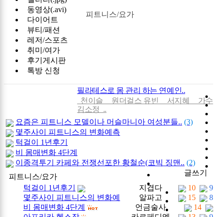
동영상(.avi)
손잡고 ‘갓생폭..
[05-24]
[건강]
무조건 탄수화물 끊기? 당류부
피트니스/요가
다이어트
터 줄..
[05-19]
뷰티/패션
레저/스포츠
취미/여가
후기게시판
톡방 신청
필라테스로 몸 관리 하는 연예인..
천이슬 원더걸스 유빈 서지혜 가수
김소정 ..
요즘은 피트니스 모델이나 머슬마니아 여성분들..
(3)
몇주사이 피트니스의 변화예측
턱걸이 1년후기
비 몸매변화 4단계
이종격투기 카페와 전쟁선포한 황철순(코빅 징맨..
(2)
글쓰기
피트니스/요가
턱걸이 1년후기
지겹다
10
9
몇주사이 피트니스의 변화예
알파고
15
8
비 몸매변화 4단계
언금술사
14
측
아프리카 헬스장
카르페디엠
13
9