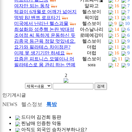
11
여자만 되는 동작
알파고
16
7
턱걸이 6개월로 어깨가 넓어지
헬스보이
11
7
먹방 BJ 밴쯔 로프타기
픽미업
13
8
는 과정
미국에서 난리난 헬스괴물
헬스보이
9
10
최설화와 성추행 논란 박대성
아스날나리
14
6
조여정 씨 독하게 운동하신 듯
로떼에강미
15
6
화해
(2)
김종국 등근육 정말 멋있네요.
헬스보이
13
9
ㄷㄷㄷ
노
(1)
요가와 필라테스 차이점은?
더럽
11
8
(1)
이제 못 생기기만 하세요
더럽
16
9
(2)
요즘은 피트니스 모델이나 머
헬스보이
11
(2)
필라테스로 몸 관리 하는 연예
sora
12
9
슬마니아 여성분들이 주목받
10
1
인들
는 시대…
(2)
(3)
2
검색
인기게시글
NEWS
헬스정보
톡방
드디어 김건희 등판
찐남매 인증한 악동
아직도 외국인 승차거부하나요?