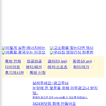
이렇게 실한 에너지바는
고소함을 찾는다면 역시
여름철 콩국수는 이것으
우리집 영양간식 하루한
처음
가평잣
로
줌
톡방 전체
ㅣ
와글와글
ㅣ
갤러리(.jpg)
ㅣ
동영상(.avi)
ㅣ
다이어트
ㅣ
뷰티/패션
ㅣ
레저/스포츠
ㅣ
취미/여가
ㅣ
후기게시판
ㅣ
톡방 신청
살려주세요~광고주님
눈앞에 돈 몇푼을 위해 아무광고나 받지
않..
회원과 광고주 모두 win-win할 수 있도록 하겠습니..
342436닷컴 함께 만들어요