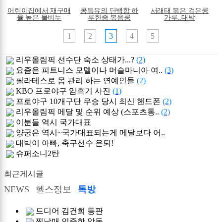
어린이집에서 재구매
콩특유의 단백함 하
서래태 볶은 검은콩
율 높은 물비누
루한줌 볶음콩
가루..대박
1
2
3
4
5
리우올림픽 선수단 숙소 상태가...?
(2)
요즘은 피트니스 모델이나 머슬마니아 여..
(3)
필라테스로 몸 관리 하는 연예인들
(2)
KBO 프로야구 암흑기 사진
(1)
프로야구 10개구단 우승 당시 최신 핸드폰
(2)
리우올림픽 메달 및 순위 예상 (스포츠통..
(2)
이분들 역시 국가대표
양궁은 역시~국가대표되는게 메달보다 어..
대박이 아빠, 축구선수 은퇴!
슈퍼소니2탄
최근게시글
NEWS
헬스정보
톡방
드디어 김건희 등판
찐남매 인증한 악동