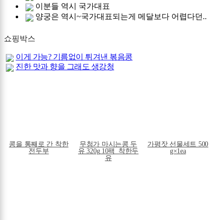
이분들 역시 국가대표
양궁은 역시~국가대표되는게 메달보다 어렵다던..
쇼핑박스
이게 가능? 기름없이 튀겨낸 볶음콩
진한 맛과 향을 그래도 생강청
콩을 통째로 간 착한
무첨가 마시는콩 두
가평잣 선물세트 500
전두부
유 320g 10팩_착한두
g×1ea
유