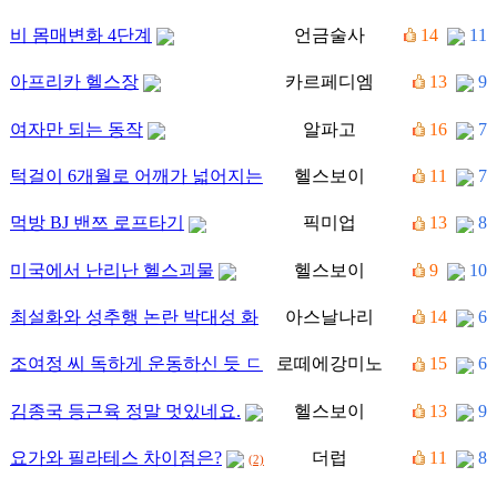
비 몸매변화 4단계
언금술사
14
11
아프리카 헬스장
카르페디엠
13
9
여자만 되는 동작
알파고
16
7
턱걸이 6개월로 어깨가 넓어지는
헬스보이
11
7
과정
먹방 BJ 밴쯔 로프타기
픽미업
13
8
미국에서 난리난 헬스괴물
헬스보이
9
10
최설화와 성추행 논란 박대성 화
아스날나리
14
6
해
(2)
조여정 씨 독하게 운동하신 듯 ㄷ
로떼에강미노
15
6
ㄷㄷ
(1)
김종국 등근육 정말 멋있네요.
헬스보이
13
9
(1)
요가와 필라테스 차이점은?
더럽
11
8
(2)