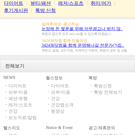
다이어트
ㅣ
뷰티/패션
ㅣ
레저/스포츠
ㅣ
취미/여가
ㅣ
후기게시판
ㅣ
톡방 신청
살려주세요~광고주님
눈앞에 돈 몇푼을 위해 아무광고나 받지 않..
회원과 광고주 모두 win-win할 수 있도록 하겠습니..
342436닷컴 함께 만들어요
342436닷컴을 함께 운영해나갈 전문가(?)집..
콘텐츠, 칼럼, 보도자료, 자체적인 이벤트, 회원의 공유 및 상품..
전체보기
NEWS
헬스정보
톡방
ㆍ
ㆍ
ㆍ
다이어트
다이어트
톡방신청
ㆍ
ㆍ
ㆍ
피부/미용
피부/미용
톡방 전체보기
ㆍ
ㆍ
패션/유행
건강
ㆍ
ㆍ
레저/스포츠
건강앱소개
ㆍ
ㆍ
건강
동영상
ㆍ
보도자료/칼럼
Notice & Event
헬스지도
광고/제휴문의