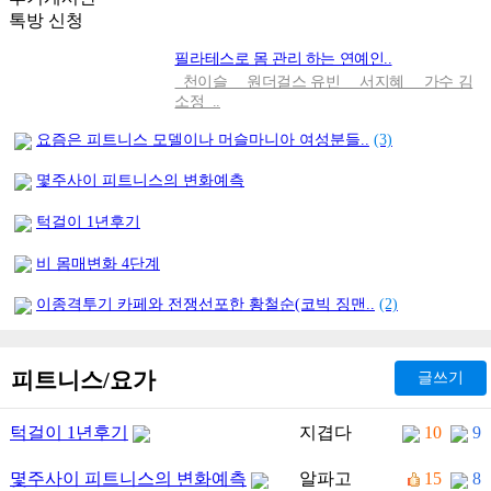
[05-19]
톡방 신청
필라테스로 몸 관리 하는 연예인..
천이슬 원더걸스 유빈 서지혜 가수 김
소정 ..
요즘은 피트니스 모델이나 머슬마니아 여성분들..
(3)
몇주사이 피트니스의 변화예측
턱걸이 1년후기
비 몸매변화 4단계
이종격투기 카페와 전쟁선포한 황철순(코빅 징맨..
(2)
피트니스/요가
글쓰기
턱걸이 1년후기
지겹다
10
9
몇주사이 피트니스의 변화예측
알파고
15
8