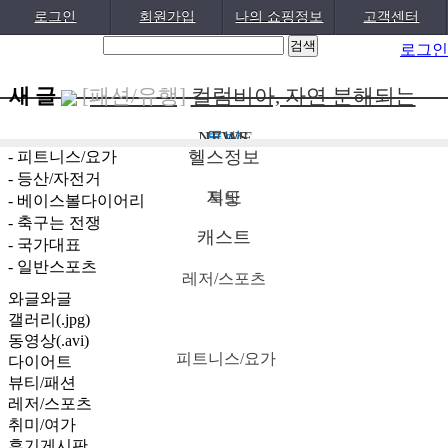
로그인
회원가입
나의 쇼핑정보
고객센터
로그인
새 글
[패션/유행]
컬럼비아, 자연 분해되는
‘지구의 ..
[패션/유행]
ITZY 류진, 동해안 산불 피
[04-22]
NEWS
톡방
HOME
헬스정보
- 피트니스/요가
해 성금 5..
[보도자료/칼럼]
GS25, 워너브라더스와
[04-12]
- 등산/자전거
지도
배트맨콜라·..
[건강]
봄철 자살률 증가, 10대 청소년
톡방
[04-05]
- 베이스볼다이어리
- 축구는 전쟁
이 위..
[건강]
향긋한 봄내음 가득 제철나물,
[04-01]
캐스트
- 국가대표
- 일반스포츠
효능..
[건강]
봄에 심해지는 알레르기 비염 예
[03-29]
레저/스포츠
와글와글
방수..
[보도자료/칼럼]
오뚜기, 브랜드 경험
[03-28]
갤러리(.jpg)
공간 ‘오키친 ..
[보도자료/칼럼]
GS25, 하이트진로와
동영상(.avi)
[03-28]
피트니스/요가
다이어트
손잡고 ‘갓생폭..
[건강]
무조건 탄수화물 끊기? 당류부
[05-24]
뷰티/패션
레저/스포츠
터 줄..
[다이어트]
운동 어려울때 다이어트 도
[05-19]
취미/여가
움되는 음..
후기게시판