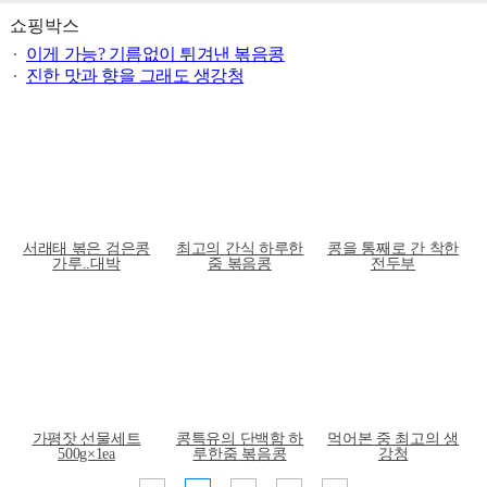
쇼핑박스
이게 가능? 기름없이 튀겨낸 볶음콩
진한 맛과 향을 그래도 생강청
서래태 볶은 검은콩
최고의 간식 하루한
콩을 통째로 간 착한
가루..대박
줌 볶음콩
전두부
가평잣 선물세트
콩특유의 단백함 하
먹어본 중 최고의 생
500g×1ea
루한줌 볶음콩
강청