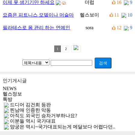
이제 못 생기기만 하세요
더럽
16
9
(2)
요즘은 피트니스 모델이나 머슬마
헬스보이
11
10
니아 여성분들이 주목받는 시대…
필라테스로 몸 관리 하는 연예인
sora
12
9
(3)
들
(2)
1
2
검색
인기게시글
NEWS
헬스정보
톡방
드디어 김건희 등판
찐남매 인증한 악동
아직도 외국인 승차거부하나요?
이분들 역시 국가대표
양궁은 역시~국가대표되는게 메달보다 어렵다던..