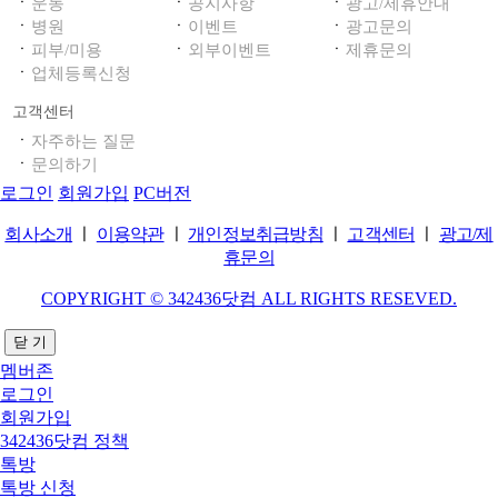
ㆍ
ㆍ
ㆍ
운동
공지사항
광고/제휴안내
ㆍ
ㆍ
ㆍ
병원
이벤트
광고문의
ㆍ
ㆍ
ㆍ
피부/미용
외부이벤트
제휴문의
ㆍ
업체등록신청
고객센터
ㆍ
자주하는 질문
ㆍ
문의하기
로그인
회원가입
PC버전
회사소개
ㅣ
이용약관
ㅣ
개인정보취급방침
ㅣ
고객센터
ㅣ
광고/제
휴문의
COPYRIGHT © 342436닷컴 ALL RIGHTS RESEVED.
닫 기
멤버존
로그인
회원가입
342436닷컴 정책
톡방
톡방 신청