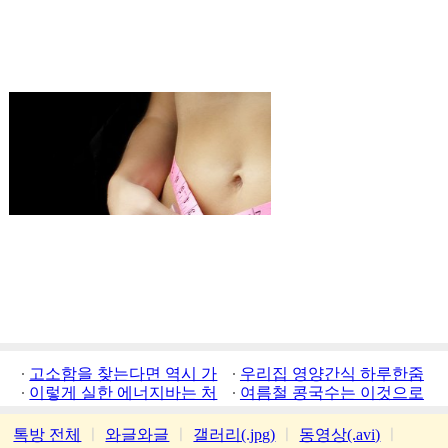
고소함을 찾는다면 역시 가
우리집 영양간식 하루한줌
평잣
이렇게 실한 에너지바는 처
여름철 콩국수는 이것으로
음
톡방 전체
ㅣ
와글와글
ㅣ
갤러리(.jpg)
ㅣ
동영상(.avi)
ㅣ