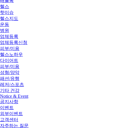
배틀톡
헬스
핫이슈
헬스지도
운동
병원
업체등록
업체등록신청
피부/미용
헬스노하우
다이어트
피부/미용
성형/양악
패션/유행
레저/스포츠
기타 건강
Notice & Event
공지사항
이벤트
외부이벤트
고객센터
자주하는 질문