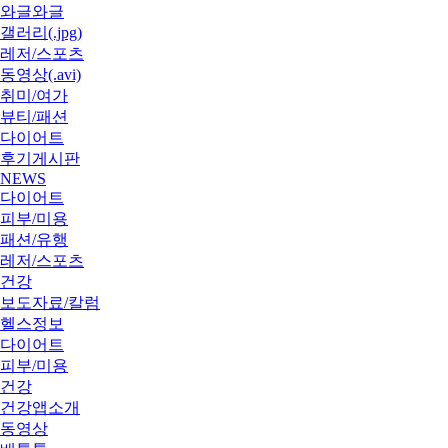
와글와글
갤러리(.jpg)
레저/스포츠
동영상(.avi)
취미/여가
뷰티/패션
다이어트
후기게시판
NEWS
다이어트
피부/미용
패션/유행
레저/스포츠
건강
보도자료/칼럼
헬스정보
다이어트
피부/미용
건강
건강앱소개
동영상