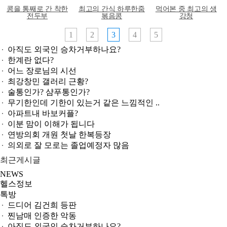
콩을 통째로 간 착한
최고의 간식 하루한줌
먹어본 중 최고의 생
전두부
볶음콩
강청
1
2
3
4
5
아직도 외국인 승차거부하나요?
한계란 없다?
어느 장로님의 시선
최강창민 갤러리 근황?
술통인가? 샴푸통인가?
무기한인데 기한이 있는거 같은 느낌적인 ..
아파트내 바보커플?
이분 맘이 이해가 됩니다
연방의회 개원 첫날 한복등장
의외로 잘 모로는 졸업예정자 많음
최근게시글
NEWS
헬스정보
톡방
드디어 김건희 등판
찐남매 인증한 악동
아직도 외국인 승차거부하나요?