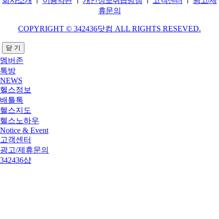
회사소개
ㅣ
이용약관
ㅣ
개인정보취급방침
ㅣ
고객센터
ㅣ
광고/제
휴문의
COPYRIGHT © 342436닷컴 ALL RIGHTS RESEVED.
닫 기
멤버존
톡방
NEWS
헬스정보
배틀톡
헬스지도
헬스노하우
Notice & Event
고객센터
광고/제휴문의
342436샵