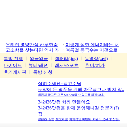
우리집 영양간식 하루한줌
이렇게 실한 에너지바는 처
고소함을 찾는다면 역시 가
음
여름철 콩국수는 이것으로
평잣
톡방 전체
ㅣ
와글와글
ㅣ
갤러리(.jpg)
ㅣ
동영상(.avi)
ㅣ
다이어트
ㅣ
뷰티/패션
ㅣ
레저/스포츠
ㅣ
취미/여가
ㅣ
후기게시판
ㅣ
톡방 신청
살려주세요~광고주님
눈앞에 돈 몇푼을 위해 아무광고나 받지 않..
회원과 광고주 모두 win-win할 수 있도록 하겠습니..
342436닷컴 함께 만들어요
342436닷컴을 함께 운영해나갈 전문가(?)
집..
콘텐츠, 칼럼, 보도자료, 자체적인 이벤트, 회원의 공유 및 상품..