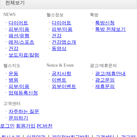
전체보기
NEWS
헬스정보
톡방
ㆍ
다이어트
ㆍ
다이어트
ㆍ
톡방신청
ㆍ
피부/미용
ㆍ
피부/미용
ㆍ
톡방 전체보기
ㆍ
패션/유행
ㆍ
건강
ㆍ
레저/스포츠
ㆍ
건강앱소개
ㆍ
건강
ㆍ
동영상
ㆍ
보도자료/칼럼
Notice & Event
헬스지도
광고/제휴문의
ㆍ
운동
ㆍ
공지사항
ㆍ
광고/제휴안내
ㆍ
병원
ㆍ
이벤트
ㆍ
광고문의
ㆍ
피부/미용
ㆍ
외부이벤트
ㆍ
제휴문의
ㆍ
업체등록신청
고객센터
ㆍ
자주하는 질문
ㆍ
문의하기
로그인
회원가입
PC버전