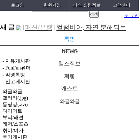
로그인
회원가입
나의 쇼핑정보
고객센터
로그인
새 글
[패션/유행]
컬럼비아, 자연 분해되는
‘지구의 ..
[04-22]
[패션/유행]
ITZY 류진, 동해안 산불 피
톡방
해 성금 5..
[04-12]
[보도자료/칼럼]
GS25, 워너브라더스와
NEWS
HOME
배트맨콜라·..
[04-05]
[건강]
봄철 자살률 증가, 10대 청소년
- 자유게시판
헬스정보
- FunFun유머
이 위..
[04-01]
[건강]
향긋한 봄내음 가득 제철나물,
- 익명톡방
지도
톡방
효능..
[03-29]
[건강]
봄에 심해지는 알레르기 비염 예
- 신고게시판
캐스트
와글와글
방수..
[03-28]
[보도자료/칼럼]
오뚜기, 브랜드 경험
갤러리(.jpg)
와글와글
공간 ‘오키친 ..
[03-28]
[보도자료/칼럼]
GS25, 하이트진로와
동영상(.avi)
다이어트
손잡고 ‘갓생폭..
[05-24]
[건강]
무조건 탄수화물 끊기? 당류부
뷰티/패션
레저/스포츠
터 줄..
[05-19]
[다이어트]
운동 어려울때 다이어트 도
취미/여가
움되는 음..
[05-19]
후기게시판