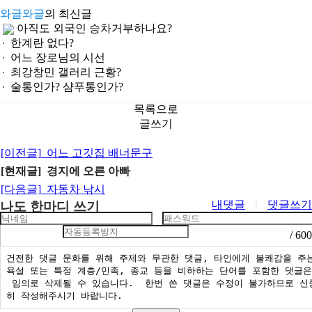
와글와글
의 최신글
아직도 외국인 승차거부하나요?
한계란 없다?
어느 장로님의 시선
최강창민 갤러리 근황?
술통인가? 샴푸통인가?
목록으로
글쓰기
[이전글]
어느 고깃집 배너문구
[현재글] 경지에 오른 아빠
[다음글]
자동차 낚시
내댓글
ㅣ
댓글쓰기
나도 한마디 쓰기
/ 600