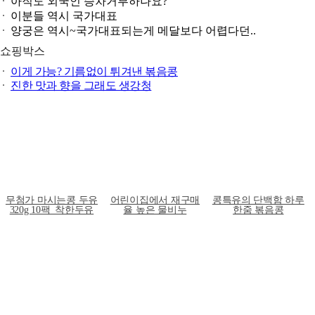
아직도 외국인 승차거부하나요?
이분들 역시 국가대표
양궁은 역시~국가대표되는게 메달보다 어렵다던..
쇼핑박스
이게 가능? 기름없이 튀겨낸 볶음콩
진한 맛과 향을 그래도 생강청
무첨가 마시는콩 두유
어린이집에서 재구매
콩특유의 단백함 하루
320g 10팩_착한두유
율 높은 물비누
한줌 볶음콩