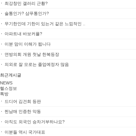
최강창민 갤러리 근황?
술통인가? 샴푸통인가?
무기한인데 기한이 있는거 같은 느낌적인 ..
아파트내 바보커플?
이분 맘이 이해가 됩니다
연방의회 개원 첫날 한복등장
의외로 잘 모로는 졸업예정자 많음
최근게시글
NEWS
헬스정보
톡방
드디어 김건희 등판
찐남매 인증한 악동
아직도 외국인 승차거부하나요?
이분들 역시 국가대표