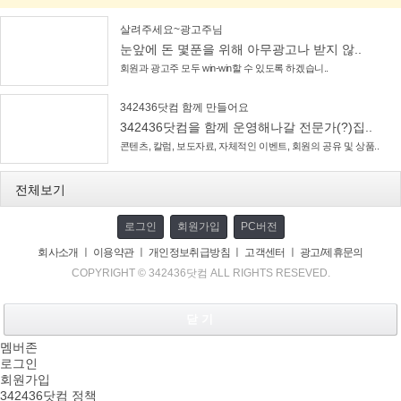
살려주세요~광고주님
눈앞에 돈 몇푼을 위해 아무광고나 받지 않..
회원과 광고주 모두 win-win할 수 있도록 하겠습니..
342436닷컴 함께 만들어요
342436닷컴을 함께 운영해나갈 전문가(?)집..
콘텐츠, 칼럼, 보도자료, 자체적인 이벤트, 회원의 공유 및 상품..
전체보기
로그인
회원가입
PC버전
회사소개
ㅣ
이용약관
ㅣ
개인정보취급방침
ㅣ
고객센터
ㅣ
광고/제휴문의
COPYRIGHT © 342436닷컴 ALL RIGHTS RESEVED.
닫 기
멤버존
로그인
회원가입
342436닷컴 정책