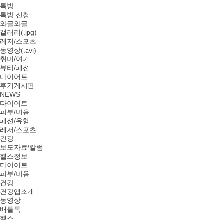
톡방
톡방 신청
와글와글
갤러리(.jpg)
레저/스포츠
동영상(.avi)
취미/여가
뷰티/패션
다이어트
후기게시판
NEWS
다이어트
피부/미용
패션/유행
레저/스포츠
건강
보도자료/칼럼
헬스정보
다이어트
피부/미용
건강
건강앱소개
동영상
배틀톡
헬스