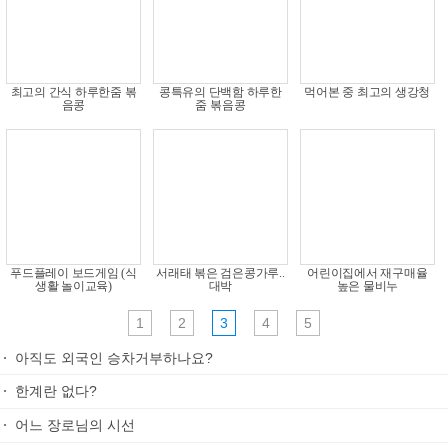
최고의 간식 하루한줌 볶
콩특유의 단백함 하루한
먹어본 중 최고의 생강청
음콩
줌 볶음콩
푸드플레이 보드게임 (식
서래태 볶은 검은콩가루..
어린이집에서 재구매율
생활 놀이교육)
대박
높은 물비누
1
2
3
4
5
아직도 외국인 승차거부하나요?
한계란 없다?
어느 장로님의 시선