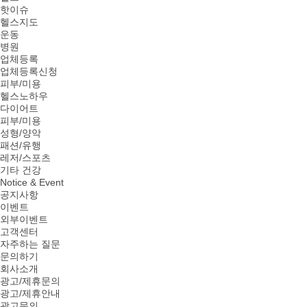
핫이슈
헬스지도
운동
병원
업체등록
업체등록신청
피부/미용
헬스노하우
다이어트
피부/미용
성형/양악
패션/유행
레저/스포츠
기타 건강
Notice & Event
공지사항
이벤트
외부이벤트
고객센터
자주하는 질문
문의하기
회사소개
광고/제휴문의
광고/제휴안내
광고문의