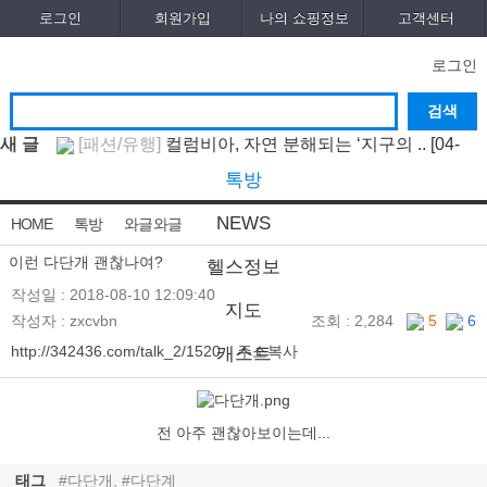
로그인
회원가입
나의 쇼핑정보
고객센터
로그인
새 글
[패션/유행]
컬럼비아, 자연 분해되는 ‘지구의 ..
[04-
22]
[패션/유행]
ITZY 류진, 동해안 산불 피해 성금
톡방
5..
[04-12]
[보도자료/칼럼]
GS25, 워너브라더스와 배트맨콜라
NEWS
HOME
톡방
와글와글
·..
[04-05]
[건강]
봄철 자살률 증가, 10대 청소년이 위..
[04-01]
[건강]
향긋한 봄내음 가득 제철나물, 효능..
[03-29]
이런 다단개 괜찮나여?
헬스정보
[건강]
봄에 심해지는 알레르기 비염 예방수..
[03-
작성일 : 2018-08-10 12:09:40
지도
28]
[보도자료/칼럼]
오뚜기, 브랜드 경험 공간 ‘오키친
작성자 :
zxcvbn
조회 : 2,284
5
6
..
[03-28]
[보도자료/칼럼]
GS25, 하이트진로와 손잡고 ‘갓생
http://342436.com/talk_2/1520
주소복사
캐스트
폭..
[05-24]
[건강]
무조건 탄수화물 끊기? 당류부터 줄..
[05-19]
[다이어트]
운동 어려울때 다이어트 도움되는
음..
[05-19]
전 아주 괜찮아보이는데...
태그
#다단개, #다단계