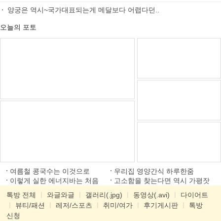
양궁은 역시~국가대표되는게 메달보다 어렵다던..
오늘의 포토
여름철 콩국수는 이것으로
우리집 영양간식 하루한줌
이렇게 실한 에너지바는 처음
고소함을 찾는다면 역시 가평잣
톡방 전체
ㅣ
와글와글
ㅣ
갤러리(.jpg)
ㅣ
동영상(.avi)
ㅣ
다이어트
ㅣ
뷰티/패션
ㅣ
레저/스포츠
ㅣ
취미/여가
ㅣ
후기게시판
ㅣ
톡방
신청