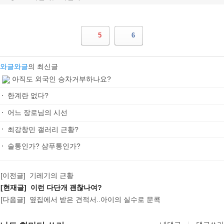
5
6
와글와글
의 최신글
아직도 외국인 승차거부하나요?
한계란 없다?
어느 장로님의 시선
최강창민 갤러리 근황?
술통인가? 샴푸통인가?
[이전글]
기레기의 근황
[현재글] 이런 다단개 괜찮나여?
[다음글]
옆집에서 받은 견적서..아이의 실수로 문콕