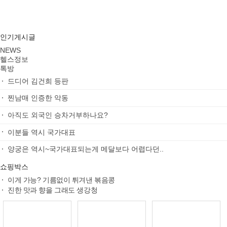
인기게시글
NEWS
헬스정보
톡방
드디어 김건희 등판
찐남매 인증한 악동
아직도 외국인 승차거부하나요?
이분들 역시 국가대표
양궁은 역시~국가대표되는게 메달보다 어렵다던..
쇼핑박스
이게 가능? 기름없이 튀겨낸 볶음콩
진한 맛과 향을 그래도 생강청