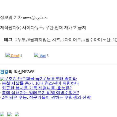
정보람 기자 news@cyda.kr
저작권자(c) 사이다뉴스, 무단 전재-재배포 금지
태그
#두부, #쌀찌지않는 치즈, #다이어트, #필수아미노산, 
Good
4
5
Bad
건강
의 최신NEWS
무조건 탄수화물 끊기? 당류부터 줄여라
봄철 자살률 증가, 10대 청소년이 위험하다
향긋한 봄내음 가득 제철나물, 효능은?
봄에 심해지는 알레르기 비염 예방수칙은?
2주 남은 수능, 전문가들이 권하는 수험생의 전략