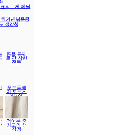
표
대표되는게 메달
이 튀겨낸 볶음콩
래도 생강청
볶
콩을 통째
콩
로 간 착한
전두
선
푸드플레
이 보드게
임 (식
간
먹어본 중
한
최고의 생
강청