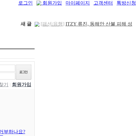
로그인
회원가입
마이페이지
고객센터
톡방신청
새 글
[패션/유행]
ITZY 류진, 동해안 산불 피해 성
금 5..
[04-12]
[보도자료/칼럼]
GS25, 워너브라더스와 배트
맨콜라·..
[04-05]
[건강]
봄철 자살률 증가, 10대 청소년이 위..
[04-01]
[건강]
향긋한 봄내음 가득 제철나물, 효능..
[03-29]
[건강]
봄에 심해지는 알레르기 비염 예방수..
[03-28]
[보도자료/칼럼]
오뚜기, 브랜드 경험 공간
W찾기
|
회원가입
‘오키친 ..
[03-28]
[보도자료/칼럼]
GS25, 하이트진로와 손잡고
‘갓생폭..
[05-24]
[건강]
무조건 탄수화물 끊기? 당류부터 줄..
[05-19]
[다이어트]
운동 어려울때 다이어트 도움되는
음..
[05-19]
[패션/유행]
컬럼비아, 자연 분해되는 ‘지구의
..
[04-22]
거부하나요?