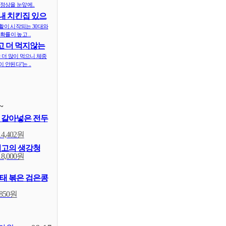
정상을 눈앞에..
내 치킨집 있으
 ..
활이 시작되는 30대와
확률이 높고 ..
 더 먹지않는
식..
 더 많이 먹으니 체중
 안된다"는 ..
~
 갈아넣은 전두
14,402원
최고의 생강청
18,000원
태 볶은 검은콩
,850원