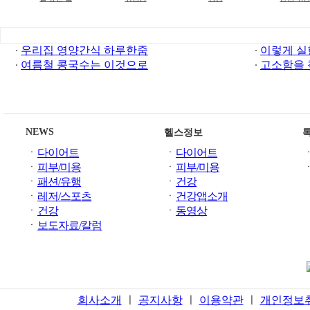
우리집 영양간식 하루한줌
이렇게 실
여름철 콩국수는 이것으로
고소함을 
NEWS
헬스정보
ㆍ
다이어트
ㆍ
다이어트
ㆍ
피부/미용
ㆍ
피부/미용
ㆍ
패션/유행
ㆍ
건강
ㆍ
레저/스포츠
ㆍ
건강앱소개
ㆍ
건강
ㆍ
동영상
ㆍ
보도자료/칼럼
회사소개
ㅣ
공지사항
ㅣ
이용약관
ㅣ
개인정보