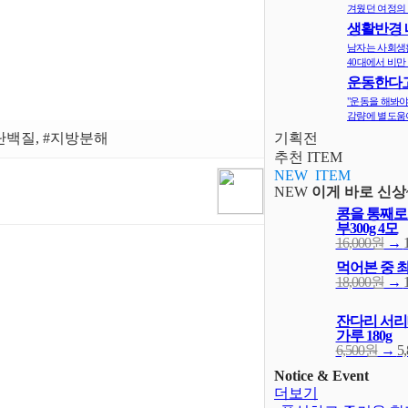
겨웠던 여정의 
생활반경 
면 비만확률
남자는 사회생
40대에서 비만 
운동한다고
다? 오히려 
"운동을 해봐야
감량에 별도움이
#단백질, #지방분해
기획전
추천 ITEM
NEW ITEM
NEW
이게 바로 신상
콩을 통째로
부300g 4모
16,000원
→
먹어본 중 
18,000원
→
잔다리 서리
가루 180g
6,500원
→
5
Notice & Event
더보기