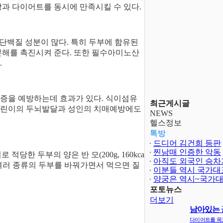
강과 다이어트를 동시에 만족시킬 수 있다.
 단백질 성분이 많다. 특히 두부에 함유된
분해를 촉진시켜 준다. 또한 필수아미노산
.
증을 예방하는데 효과가 있다. 식이섬유
최근게시글
기 어린이의 두뇌발달과 성인의 치매예방에도
NEWS
헬스정보
톡방
드디어 김건희 등판
찐남매 인증한 악동
당한 두부의 양은 반 모(200g, 160kca
아직도 외국인 승차
 여러 종류의 두부를 바꿔가면서 먹으면 질
이분들 역시 국가대
양궁은 역시~국가
보다 어렵..
포토뉴스
더보기
남아있는 
지
다이어트를 목