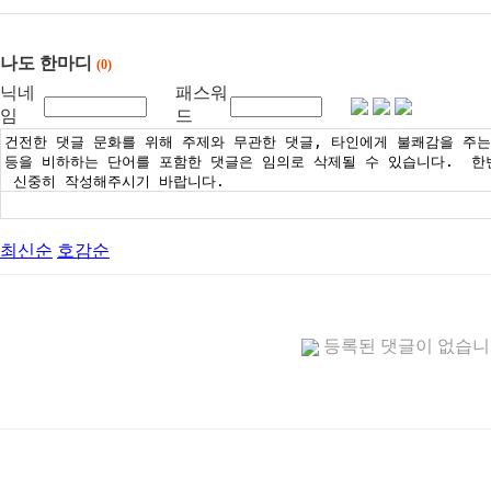
나도 한마디
(0)
닉네
패스워
임
드
최신순
호감순
등록된 댓글이 없습