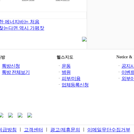
한 에너지바는 처음
찾는다면 역시 가평잣
Notice &
톡방
헬스지도
ㆍ
톡방신청
ㆍ
운동
ㆍ
공지
ㆍ
톡방 전체보기
ㆍ
병원
ㆍ
이벤
ㆍ
피부/미용
ㆍ
외부
ㆍ
업체등록신청
취급방침
ㅣ
고객센터
ㅣ
광고/제휴문의
ㅣ
이메일무단수집거부