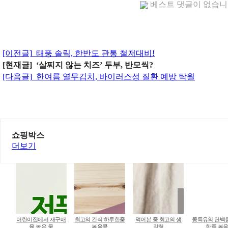
베스트 댓글이 없습
[이전글]
태풍 솔릭, 한반도 관통 철저대비!
[현재글] ‘살찌지 않는 치즈’ 두부, 반모씩?
[다음글]
한여름 열무김치, 바이러스성 질환 예방 탁월
쇼핑박스
더보기
어린이집에서 재구매
최고의 간식 하루한줌
먹어본 중 최고의 생
콩특유의 단백
율 높은 물
볶음콩
강청
한줌 볶