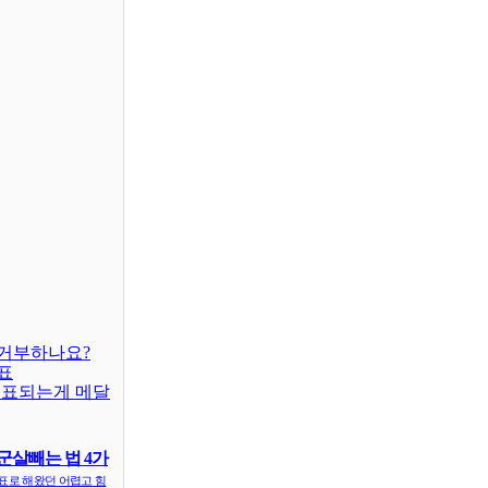
거부하나요?
표
대표되는게 메달
군살빼는 법 4가
표로 해왔던 어렵고 힘