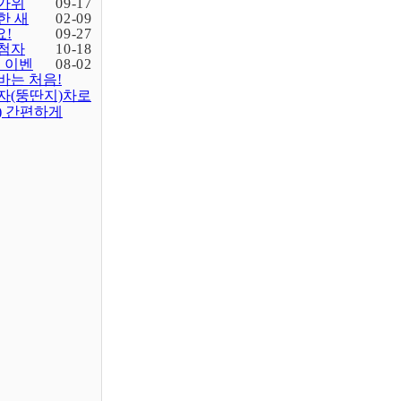
가위
09-17
한 새
02-09
!
09-27
첨자
10-18
입 이벤
08-02
바는 처음!
자(뚱딴지)차로
) 간편하게