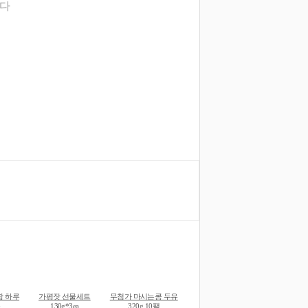
니다
함 하루
가평잣 선물세트
무첨가 마시는콩 두유
음
130g*3ea
320g 10팩