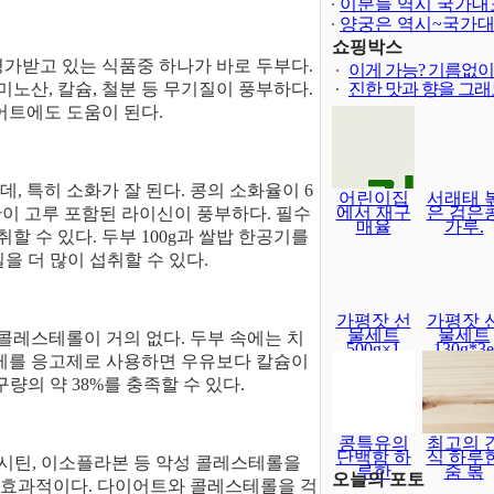
이분들 역시 국가대
양궁은 역시~국가
보다 어렵..
쇼핑박스
평가받고 있는 식품중 하나가 바로 두부다.
이게 가능? 기름없
노산, 칼슘, 철분 등 무기질이 풍부하다.
진한 맛과 향을 그
어트에도 도움이 된다.
 특히 소화가 잘 된다. 콩의 소화율이 6
어린이집
서래태 
에서 재구
은 검은
산이 고루 포함된 라이신이 풍부하다. 필수
매율
가루.
 수 있다. 두부 100g과 쌀밥 한공기를
을 더 많이 섭취할 수 있다.
가평잣 선
가평잣 
물세트
물세트
레스테롤이 거의 없다. 두부 속에는 치
500g×1
130g*3e
제제를 응고제로 사용하면 우유보다 칼슘이
구량의 약 38%를 충족할 수 있다.
콩특유의
최고의 
단백함 하
식 하루
 레시틴, 이소플라본 등 악성 콜레스테롤을
루한
줌 볶
오늘의 포토
 효과적이다. 다이어트와 콜레스테롤을 걱