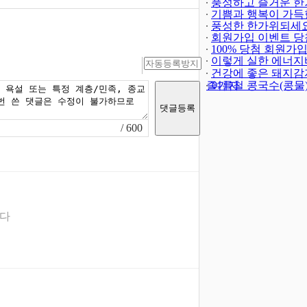
풍성하고 즐거운 한
되세요!
기쁨과 행복이 가득
(-402)
해되세요!
풍성한 한가위되세요
회원가입 이벤트 당
발표
100% 당첨 회원가
(4)
트(종료)
이렇게 실한 에너지
(23)
건강에 좋은 돼지감
즐기자
여름철 콩국수(콩물
/ 600
니다