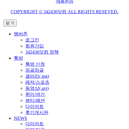
제휴문의
COPYRIGHT © 342436닷컴 ALL RIGHTS RESEVED.
닫 기
멤버존
로그인
회원가입
342436닷컴 정책
톡방
톡방 신청
와글와글
갤러리(.jpg)
레저/스포츠
동영상(.avi)
취미/여가
뷰티/패션
다이어트
후기게시판
NEWS
다이어트