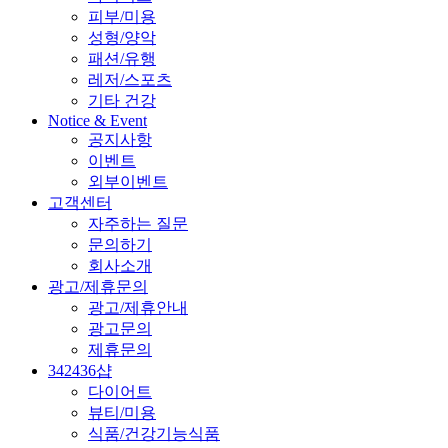
피부/미용
성형/양악
패션/유행
레저/스포츠
기타 건강
Notice & Event
공지사항
이벤트
외부이벤트
고객센터
자주하는 질문
문의하기
회사소개
광고/제휴문의
광고/제휴안내
광고문의
제휴문의
342436샵
다이어트
뷰티/미용
식품/건강기능식품