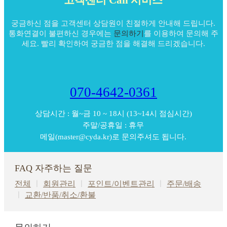
고객센터 Call 서비스
터 줄..
[05-19]
궁금하신 점을 고객센터 상담원이 친절하게 안내해 드립니다.
통화연결이 불편하신 경우에는
문의하기
를 이용하여 문의해 주
세요. 빨리 확인하여 궁금한 점을 해결해 드리겠습니다.
070-4642-0361
상담시간 : 월~금 10 ~ 18시 (13~14시 점심시간)
주말/공휴일 : 휴무
메일(master@cyda.kr)로 문의주셔도 됩니다.
FAQ 자주하는 질문
전체
ㅣ
회원관리
ㅣ
포인트/이벤트관리
ㅣ
주문/배송
ㅣ
교환/반품/취소/환불