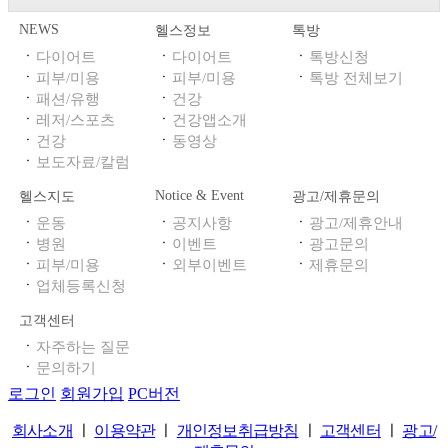
NEWS
헬스정보
톡방
ㆍ
ㆍ
ㆍ
다이어트
다이어트
톡방신청
ㆍ
ㆍ
ㆍ
피부/미용
피부/미용
톡방 전체보기
ㆍ
ㆍ
패션/유행
건강
ㆍ
ㆍ
레저/스포츠
건강앱소개
ㆍ
ㆍ
건강
동영상
ㆍ
보도자료/칼럼
Notice & Event
헬스지도
광고/제휴문의
ㆍ
ㆍ
ㆍ
운동
공지사항
광고/제휴안내
ㆍ
ㆍ
ㆍ
병원
이벤트
광고문의
ㆍ
ㆍ
ㆍ
피부/미용
외부이벤트
제휴문의
ㆍ
업체등록신청
고객센터
ㆍ
자주하는 질문
ㆍ
문의하기
로그인
회원가입
PC버전
회사소개
ㅣ
이용약관
ㅣ
개인정보취급방침
ㅣ
고객센터
ㅣ
광고/