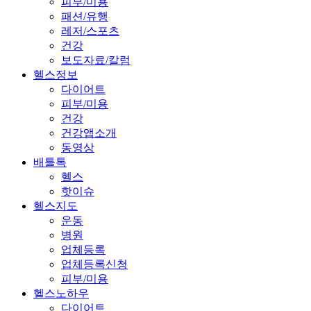
피부/미용
패션/유행
레저/스포츠
건강
보도자료/칼럼
헬스정보
다이어트
피부/미용
건강
건강앱소개
동영상
배틀톡
헬스
핫이슈
헬스지도
운동
병원
업체등록
업체등록신청
피부/미용
헬스노하우
다이어트