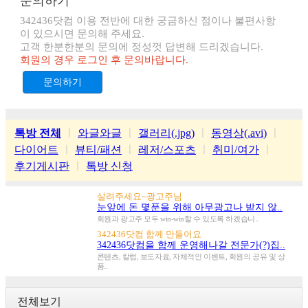
문의하기
342436닷컴 이용 전반에 대한 궁금하신 점이나 불편사항
이 있으시면 문의해 주세요.
고객 한분한분의 문의에 정성껏 답변해 드리겠습니다.
회원의 경우 로그인 후 문의바랍니다.
문의하기
톡방 전체
ㅣ
와글와글
ㅣ
갤러리(.jpg)
ㅣ
동영상(.avi)
ㅣ
다이어트
ㅣ
뷰티/패션
ㅣ
레저/스포츠
ㅣ
취미/여가
ㅣ
후기게시판
ㅣ
톡방 신청
살려주세요~광고주님
눈앞에 돈 몇푼을 위해 아무광고나 받지 않..
회원과 광고주 모두 win-win할 수 있도록 하겠습니..
342436닷컴 함께 만들어요
342436닷컴을 함께 운영해나갈 전문가(?)집..
콘텐츠, 칼럼, 보도자료, 자체적인 이벤트, 회원의 공유 및 상
품..
전체보기