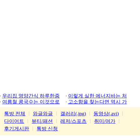
우리집 영양간식 하루한줌
이렇게 실한 에너지바는 처
여름철 콩국수는 이것으로
음
고소함을 찾는다면 역시 가
평잣
톡방 전체
ㅣ
와글와글
ㅣ
갤러리(.jpg)
ㅣ
동영상(.avi)
ㅣ
다이어트
ㅣ
뷰티/패션
ㅣ
레저/스포츠
ㅣ
취미/여가
ㅣ
후기게시판
ㅣ
톡방 신청