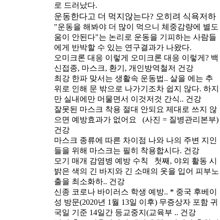
로 드러났다.
운동한다고 더 먹지않는다? 오히려 식욕저하
"운동을 해봐야 더 많이 먹으니 체중감량에 별도
움이 안된다"는 논리로 운동을 기피하는 사람들
에게 반박할 수 있는 연구결과가 나왔다.
오미크론 대응 이렇게
오미크론 대응 이렇게? 백
신접종, 마스크, 환기, 개인방역철저
건강
최강 한파 맞서는 생활속 운동법..
살을 에는 추
위로 인해 문 밖으로 나가기조차 쉽지 않다. 하지
만 실내에만 머물면서 이것저것 간식..
건강
잘못된 마스크 착용 절대 안되요
제대로 쓰지 않
으면 예방효과가 없어요 (사진 = 질병관리본부)
건강
마스크 종류에 따른 차이점
나와 나의 주변 지인
들을 위해 마스크는 필히 착용합시다.
건강
모기 매개 감염병 예방 수칙
첫째, 야외 활동 시
밝은 색의 긴 바지와 긴 소매의 옷을 입어 피부노
출을 최소화하..
건강
신종 코로나 바이러스 학생 예방..
* 중국 후베이
성 방문(2020년 1월 13일 이후) 무증상자 포함 귀
국일 기준 14일간 등교중지(교육부 ..
건강