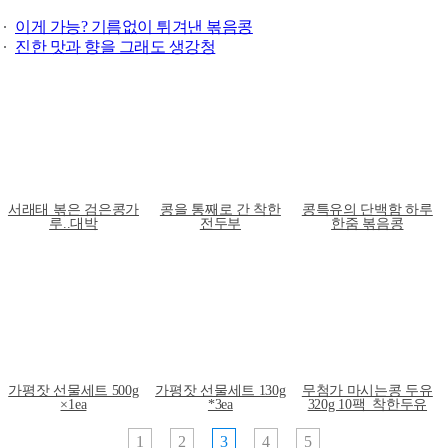
이게 가능? 기름없이 튀겨낸 볶음콩
진한 맛과 향을 그래도 생강청
서래태 볶은 검은콩가
콩을 통째로 간 착한
콩특유의 단백함 하루
루..대박
전두부
한줌 볶음콩
가평잣 선물세트 500g
가평잣 선물세트 130g
무첨가 마시는콩 두유
×1ea
*3ea
320g 10팩_착한두유
1
2
3
4
5