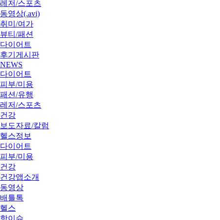
레저/스포츠
동영상(.avi)
취미/여가
뷰티/패션
다이어트
후기게시판
NEWS
다이어트
피부/미용
패션/유행
레저/스포츠
건강
보도자료/칼럼
헬스정보
다이어트
피부/미용
건강
건강앱소개
동영상
배틀톡
헬스
핫이슈