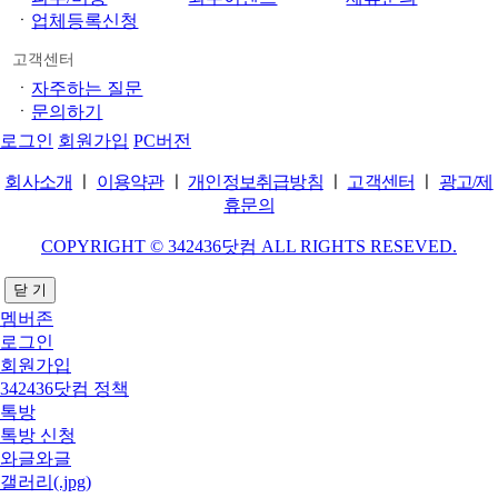
ㆍ
업체등록신청
고객센터
ㆍ
자주하는 질문
ㆍ
문의하기
로그인
회원가입
PC버전
회사소개
ㅣ
이용약관
ㅣ
개인정보취급방침
ㅣ
고객센터
ㅣ
광고/제
휴문의
COPYRIGHT © 342436닷컴 ALL RIGHTS RESEVED.
닫 기
멤버존
로그인
회원가입
342436닷컴 정책
톡방
톡방 신청
와글와글
갤러리(.jpg)