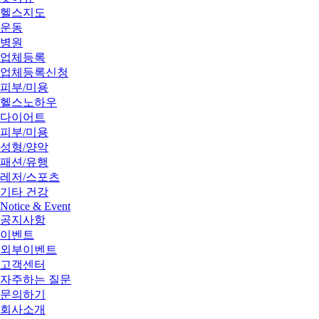
헬스지도
운동
병원
업체등록
업체등록신청
피부/미용
헬스노하우
다이어트
피부/미용
성형/양악
패션/유행
레저/스포츠
기타 건강
Notice & Event
공지사항
이벤트
외부이벤트
고객센터
자주하는 질문
문의하기
회사소개