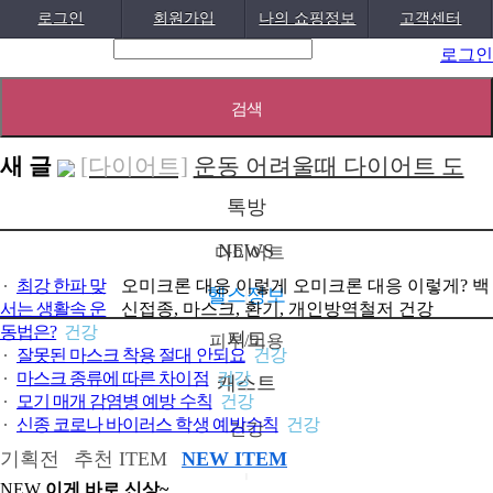
로그인
회원가입
나의 쇼핑정보
고객센터
로그인
새 글
[다이어트]
운동 어려울때 다이어트 도
움되는 음..
[05-19]
[패션/유행]
컬럼비아, 자연 분해되는
톡방
‘지구의 ..
[04-22]
[패션/유행]
ITZY 류진, 동해안 산불 피
NEWS
다이어트
해 성금 5..
[04-12]
[보도자료/칼럼]
GS25, 워너브라더스와
최강 한파 맞
오미크론 대응 이렇게
오미크론 대응 이렇게? 백
헬스정보
ㅣ
서는 생활속 운
신접종, 마스크, 환기, 개인방역철저
건강
배트맨콜라·..
[04-05]
[건강]
봄철 자살률 증가, 10대 청소년
동법은?
건강
지도
피부/미용
잘못된 마스크 착용 절대 안되요
건강
이 위..
[04-01]
[건강]
향긋한 봄내음 가득 제철나물,
마스크 종류에 따른 차이점
건강
캐스트
ㅣ
효능..
[03-29]
[건강]
봄에 심해지는 알레르기 비염 예
모기 매개 감염병 예방 수칙
건강
신종 코로나 바이러스 학생 예방수칙
건강
건강
방수..
[03-28]
[보도자료/칼럼]
오뚜기, 브랜드 경험
기획전
추천 ITEM
NEW ITEM
공간 ‘오키친 ..
[03-28]
[보도자료/칼럼]
GS25, 하이트진로와
ㅣ
NEW
이게 바로 신상~