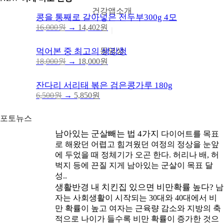
손잡고 ‘갓생폭..
[05-24]
[건강]
무조건 탄수화물 끊기? 당류부
건강앱소개
콩을 통째로 갈아넣은 전두부300g 4모
터 줄..
[05-19]
16,000원
→
14,402원
ㅣ
먹어본 중 최고의 생강청
동영상
18,000원
→
18,000원
잔다리 서리태 볶은 검은콩가루 180g
6,500원
→
5,850원
포토뉴스
남아있는 군살빼는 법 4가지
다이어트를 목표
로 해왔던 어렵고 힘겨웠던 여정의 정상을 눈앞
에 두었을 때 정체기가 오곤 한다. 허리나 배, 허
벅지 등에 끈질 지게 남아있는 군살이 목표 달
성..
생활반경 내 치킨집 있으면 비만확률 높다?
남
자는 사회생활이 시작되는 30대와 40대에서 비
만 확률이 높고 여자는 근육량 감소와 지방의 축
적으로 나이가 들수록 비만 확률이 증가한 것으