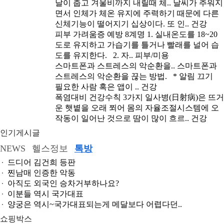
날이 춥고 겨울비까지 내릴때 체..
날씨가 추워지
면서 인체가 체온 유지에 주력하기 때문에 다른
신체기능이 떨어지기 십상이다. 또 인..
건강
피부 가려움증 예방 8계명
1. 실내온도를 18~20
도로 유지하고 가습기를 틀거나 빨래를 널어 습
도를 유지한다. 2. 자..
피부/미용
스마트폰과 스트레스의 악순환을..
스마트폰과
스트레스의 악순환을 끊는 방법. * 알림 끄기
필요한 사람 혹은 앱이 ..
건강
폭염대비 건강수칙 3가지
일사병(日射病)은 뜨거
운 햇볕을 오래 쬐어 몸의 자율조절시스템에 오
작동이 일어난 것으로 땀이 많이 흐르..
건강
인기게시글
NEWS
헬스정보
톡방
드디어 김건희 등판
찐남매 인증한 악동
아직도 외국인 승차거부하나요?
이분들 역시 국가대표
양궁은 역시~국가대표되는게 메달보다 어렵다던..
쇼핑박스