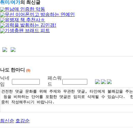
취미/여가
의 최신글
찐남매 인증한 악동
무선 이어폰끼고 방송하는 연예인
유병재 책 추천사ㅎ
괴력을 발휘하는 김민경!
기생충팬 브래드 피트
나도 한마디
(0)
닉네
패스워
임
드
최신순
호감순