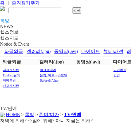
홈
ㅣ
즐겨찾기추가
톡방
NEWS
헬스정보
헬스지도
Notice & Event
와글와글
갤러리(.jpg)
동영상(.avi)
다이어트
뷰티/패션
레
와글와글
갤러리(.jpg)
동영상(.avi)
다이어
자유게시판
HOT갤러리
다이어트
FunFun유머
몸짱, 피트니스모델
건강
익명톡방
Before&After
신고게시판
TV/연예
HOME
>
톡방
>
취미/여가
>
TV/연예
저녁에 뭐해? 주말에 뭐해? 아니 지금은 뭐해?