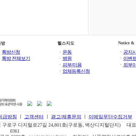
Notice &
톡방
헬스지도
ㆍ
톡방신청
ㆍ
운동
ㆍ
공지
ㆍ
톡방 전체보기
ㆍ
병원
ㆍ
이벤
ㆍ
피부/미용
ㆍ
외부
ㆍ
업체등록신청
취급방침
ㅣ
고객센터
ㅣ
광고/제휴문의
ㅣ
이메일무단수집거부
구로구 디지털로27길 24,801호(구로동, 벽산디지털단지)
대표
0361