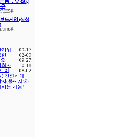
콩 두유 320g
두유
27,005원
보드게임 (식생
)
37,830원
한가위
09-17
득한
02-09
요!
09-27
당첨자
10-18
입 이
08-02
물) 간편하게
감자(뚱딴지)차
바는 처음!