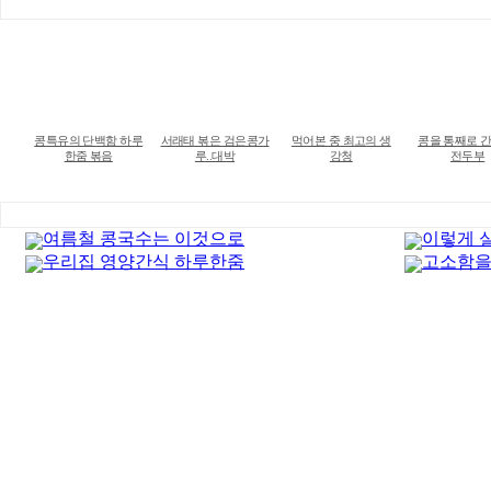
콩특유의 단백함 하루
서래태 볶은 검은콩가
먹어본 중 최고의 생
콩을 통째로 간
한줌 볶음
루..대박
강청
전두부
여름철 콩국수는 이것으로
이렇게 
우리집 영양간식 하루한줌
고소함을