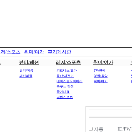
저/스포츠
취미/여가
후기게시판
트
뷰티/패션
레저/스포츠
취미/여가
뷰티/미용
피트니스/요가
TV/연예
패션피플
등산/자전거
영화/음악
베이스볼다이어리
취미/여가
축구는 전쟁
국가대표
일반스포츠
ID/P
자동