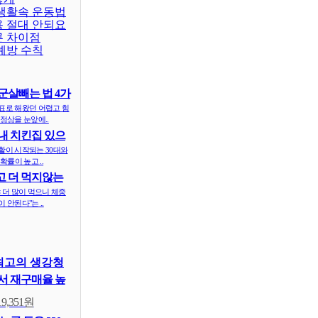
 생활속 운동법
용 절대 안되요
른 차이점
예방 수칙
군살빼는 법 4가
표로 해왔던 어렵고 힘
정상을 눈앞에..
내 치킨집 있으
 ..
활이 시작되는 30대와
확률이 높고 ..
 더 먹지않는
식..
 더 많이 먹으니 체중
 안된다"는 ..
최고의 생강청
 재구매율 높
19,351원