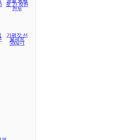
의
콩을 통째
하
로 간 착한
전두
집
가평잣 선
구
물세트
500g×1
렇게