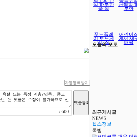
최고의 간
콩특유
식 하루한
단백함 
줌 볶
루한
푸드플레
어린이
이 보드게
에서 재
임 (식
매율
오늘의 포토
/ 600
최근게시글
NEWS
헬스정보
톡방
오미크론 대응 이