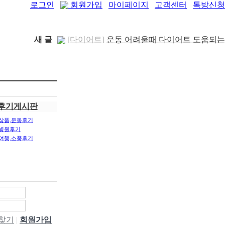
로그인
회원가입
마이페이지
고객센터
톡방신청
새 글
[다이어트]
운동 어려울때 다이어트 도움되는
음..
[05-19]
[패션/유행]
컬럼비아, 자연 분해되는 ‘지구의
..
[04-22]
[패션/유행]
ITZY 류진, 동해안 산불 피해 성
금 5..
[04-12]
[보도자료/칼럼]
GS25, 워너브라더스와 배트
후기게시판
맨콜라·..
[04-05]
[건강]
봄철 자살률 증가, 10대 청소년이 위..
상품,운동후기
[04-01]
[건강]
향긋한 봄내음 가득 제철나물, 효능..
병원후기
여행,소풍후기
[03-29]
[건강]
봄에 심해지는 알레르기 비염 예방수..
[03-28]
[보도자료/칼럼]
오뚜기, 브랜드 경험 공간
‘오키친 ..
[03-28]
[보도자료/칼럼]
GS25, 하이트진로와 손잡고
‘갓생폭..
[05-24]
[건강]
무조건 탄수화물 끊기? 당류부터 줄..
[05-19]
W찾기
|
회원가입