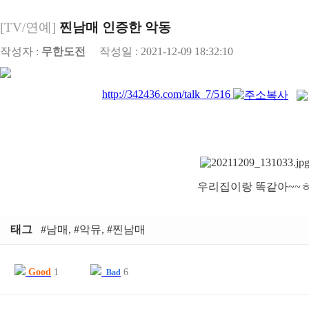
[TV/연예]
찐남매 인증한 악동
작성자 :
무한도전
작성일 : 2021-12-09 18:32:10
http://342436.com/talk_7/516
우리집이랑 똑같아~~
태그
#남매, #악뮤, #찐남매
Good
1
6
Bad