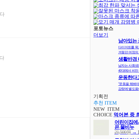
최강 한파 맞서는
잘못된 마스크 착
은?
니다
마스크 종류에 따
모기 매개 감염병 
포토뉴스
더보기
남아있는 
지
다이어트를 목
겨웠던 여정의 
다
생활반경 
면 비만확률
남자는 사회생
40대에서 비만 
운동한다고
다? 오히려 
"운동을 해봐야
감량에 별도움이
기획전
추천 ITEM
NEW ITEM
CHOICE
먹어본 중 
어린이집에서
은 물비누
21,500원
→