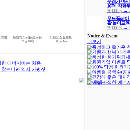
무첨가 마시는
10팩_착한
30,000원
→
푸드플레이 
활 놀이교육
39,000원
→
Notice & Event
 착한
무첨가 마시는콩 두유
가평잣 선물세트
더보기
320g 10팩
500g×1ea
풍성하고 즐거운 
기쁨과 행복이 가
되세요!
(-402)
풍성한 한가위되세
새해되세요!
회원가입 이벤트 
실한 에너지바는 처음
100% 당첨 회원가
발표
(4)
 찾는다면 역시 가평잣
여름철 콩국수(콩
벤트(종료)
(23)
건강에 좋은 돼지
이렇게 실한 에너지
로 즐기자