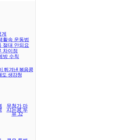
렇게
 생활속 운동법
용 절대 안되요
른 차이점
예방 수칙
이 튀겨낸 볶음콩
래도 생강청
볶
무첨가 마
콩
시는콩 두
유 32