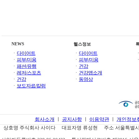
NEWS
헬스정보
ㆍ
다이어트
ㆍ
다이어트
ㆍ
피부/미용
ㆍ
피부/미용
ㆍ
패션/유행
ㆍ
건강
ㆍ
레저/스포츠
ㆍ
건강앱소개
ㆍ
건강
ㆍ
동영상
ㆍ
보도자료/칼럼
회사소개
ㅣ
공지사항
ㅣ
이용약관
ㅣ
개인정보
상호명
주식회사 사이다
대표자명
류성현
주소
서울특별시 