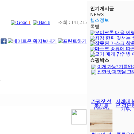
인기게시글
NEWS
헬스정보
Good
Bad
조회 : 141,215
1
6
톡방
오미크론 대응 이
최강 한파 맞서는
잘못된 마스크 착
은?
마스크 종류에 따
모기 매개 감염병 
쇼핑박스
이게 가능? 기름없
진한 맛과 향을 그
ㅎ
가평잣 선
서래태 
물세트
은 검은
130g*3e
가루.