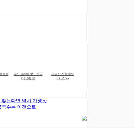
하루한줌
푸드플레이 보드게임
가평잣 선물세트
(식생활 놀
130g*3ea
 찾는다면 역시 가평잣
콩국수는 이것으로