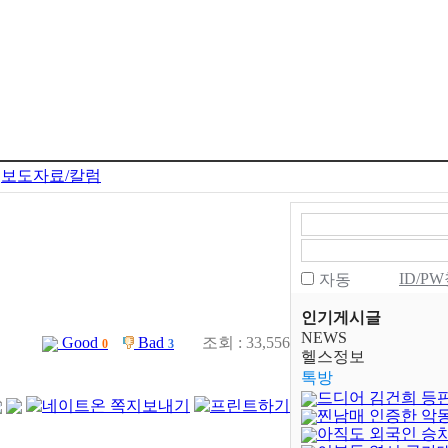
보도자료/칼럼
ID/P
자동
인기게시글
NEWS
Good
Bad
조회 : 33,556
0
3
헬스정보
톡방
드디어 김건희 등
찐남매 인증한 악
아직도 외국인 승