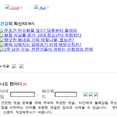
Good
0
3
Bad
건강
의 최신NEWS
무조건 탄수화물 끊기? 당류부터 줄여라
봄철 자살률 증가, 10대 청소년이 위험하다
향긋한 봄내음 가득 제철나물, 효능은?
봄에 심해지는 알레르기 비염 예방수칙은?
2주 남은 수능, 전문가들이 권하는 수험생의 전략
나도 한마디
(0)
닉네
패스워
임
드