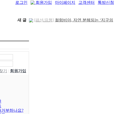
로그인
회원가입
마이페이지
고객센터
톡방신청
새 글
[패션/유행]
ITZY 류진, 동해안 산불 피해 성
금 5..
[04-12]
[보도자료/칼럼]
GS25, 워너브라더스와 배트
맨콜라·..
[04-05]
[건강]
봄철 자살률 증가, 10대 청소년이 위..
[04-01]
[건강]
향긋한 봄내음 가득 제철나물, 효능..
[03-29]
[건강]
봄에 심해지는 알레르기 비염 예방수..
[03-28]
[보도자료/칼럼]
오뚜기, 브랜드 경험 공간
W찾기
|
회원가입
‘오키친 ..
[03-28]
[보도자료/칼럼]
GS25, 하이트진로와 손잡고
‘갓생폭..
[05-24]
[건강]
무조건 탄수화물 끊기? 당류부터 줄..
[05-19]
[다이어트]
운동 어려울때 다이어트 도움되는
음..
[05-19]
[패션/유행]
컬럼비아, 자연 분해되는 ‘지구의
판
동
..
[04-22]
차거부하나요?