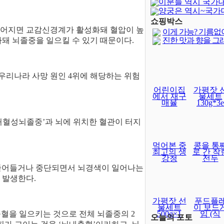
이분들 역시 국가
양궁은 역시~국가
달보다 어렵..
쇼핑박스
떨어지면 교감신경계가 활성화돼 혈압이 높
이게 가능? 기름없
가돼 뇌졸중을 일으킬 수 있기 때문이다.
진한 맛과 향을 그
우리나라 사망 원인 4위에 해당하는 위험
어린이집
가평잣 
에서 재구
물세트
매율
130g*3e
허혈성뇌졸중’과 뇌에 위치한 혈관이 터지
먹어본 중
콩을 통
최고의 생
로 간 착
강청
전두
 줄어들거나 중단되면서 뇌경색이 일어나는
 발생한다.
가평잣 선
푸드플
물세트
이 보드
혈을 일으키는 것으로 전체 뇌졸중의 2
500g×1
임 (식
오늘의 포토