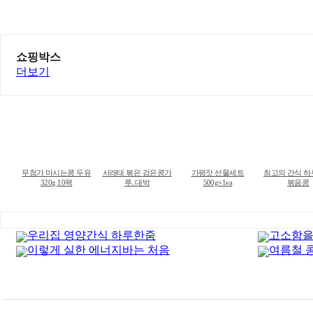
쇼핑박스
더보기
무첨가 마시는콩 두유
서래태 볶은 검은콩가
가평잣 선물세트
최고의 간식 
320g 10팩
루..대박
500g×1ea
볶음콩
우리집 영양간식 하루한줌
고소함을
이렇게 실한 에너지바는 처음
여름철 