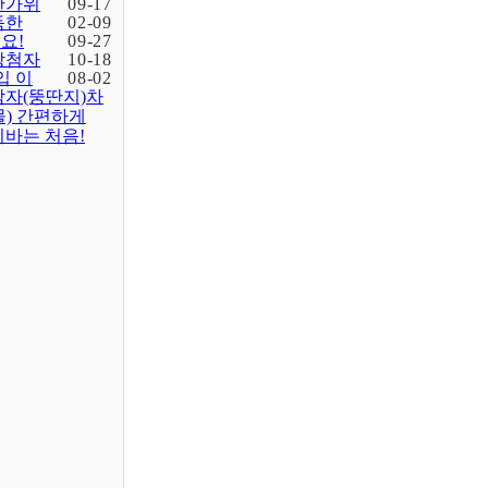
한가위
09-17
득한
02-09
요!
09-27
당첨자
10-18
입 이
08-02
감자(뚱딴지)차
물) 간편하게
바는 처음!