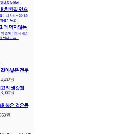
정상을 눈앞에..
내 치킨집 있으
 ..
활이 시작되는 30대와
확률이 높고 ..
 더 먹지않는
식..
 더 많이 먹으니 체중
 안된다"는 ..
~
 갈아넣은 전두
14,402원
최고의 생강청
18,000원
태 볶은 검은콩
,850원