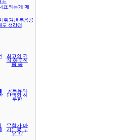
대표
대표되는게 메
이 튀겨낸 볶음콩
래도 생강청
선
최고의 간
식 하루한
줌 볶
째
콩특유의
한
단백함 하
루한
레
무첨가 마
게
시는콩 두
유 32