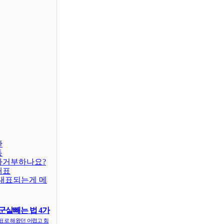
판
동
차거부하나요?
대표
대표되는게 메
군살빼는 법 4가
표로 해왔던 어렵고 힘