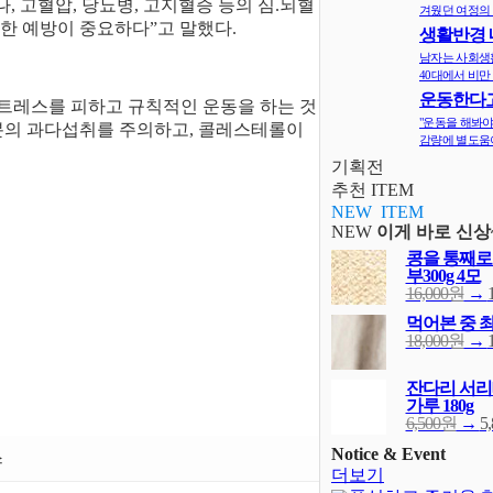
 고혈압, 당뇨병, 고지혈증 등의 심.뇌혈
겨웠던 여정의 
한 예방이 중요하다”고 말했다.
생활반경 
면 비만확률
남자는 사회생
40대에서 비만 
운동한다고
트레스를 피하고 규칙적인 운동을 하는 것
다? 오히려 
"운동을 해봐야
분의 과다섭취를 주의하고, 콜레스테롤이
감량에 별도움이
기획전
추천 ITEM
NEW ITEM
NEW
이게 바로 신상
콩을 통째로
부300g 4모
16,000원
→
먹어본 중 
18,000원
→
잔다리 서리
가루 180g
6,500원
→
5
Notice & Event
스
더보기