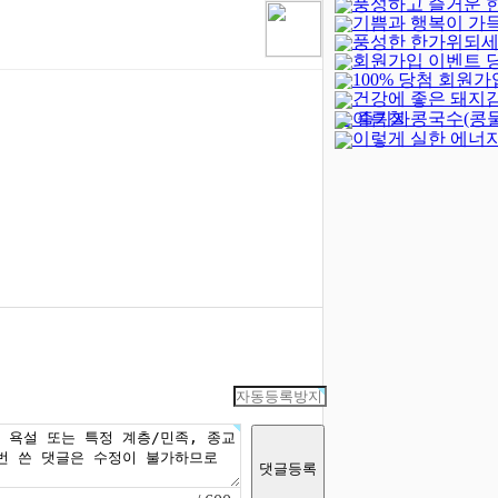
풍성하고 즐거운 
기쁨과 행복이 가
되세요!
(-402)
풍성한 한가위되세
새해되세요!
회원가입 이벤트 
100% 당첨 회원가
발표
(4)
건강에 좋은 돼지
벤트(종료)
(23)
여름철 콩국수(콩
로 즐기자
이렇게 실한 에너지