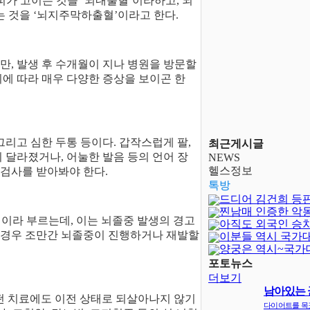
피가 고이는 것을 ‘뇌내출혈’이라하고, 뇌
는 것을 ‘뇌지주막하출혈’이라고 한다.
만, 발생 후 수개월이 지나 병원을 방문할
에 따라 매우 다양한 증상을 보이곤 한
그리고 심한 두통 등이다. 갑작스럽게 팔,
최근게시글
 달라졌거나, 어눌한 발음 등의 언어 장
NEWS
헬스정보
 검사를 받아봐야 한다.
톡방
드디어 김건희 등
찐남매 인증한 악
 이라 부르는데, 이는 뇌졸중 발생의 경고
아직도 외국인 승
 경우 조만간 뇌졸중이 진행하거나 재발할
이분들 역시 국가
양궁은 역시~국가
달보다 어렵..
포토뉴스
더보기
남아있는 
떤 치료에도 이전 상태로 되살아나지 않기
지
다이어트를 목