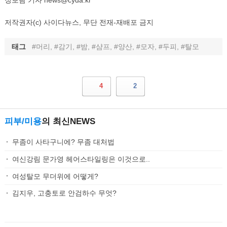
정보람 기자 news@cyda.kr
저작권자(c) 사이다뉴스, 무단 전재-재배포 금지
태그
#머리, #감기, #밤, #샴프, #양산, #모자, #두피, #탈모
4
2
피부/미용
의 최신NEWS
무좀이 사타구니에? 무좀 대처법
여신강림 문가영 헤어스타일링은 이것으로..
여성탈모 무더위에 어떻게?
김지우, 고충토로 안검하수 무엇?