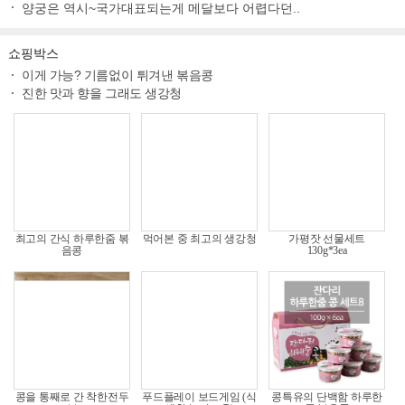
양궁은 역시~국가대표되는게 메달보다 어렵다던..
쇼핑박스
이게 가능? 기름없이 튀겨낸 볶음콩
진한 맛과 향을 그래도 생강청
최고의 간식 하루한줌 볶
먹어본 중 최고의 생강청
가평잣 선물세트
음콩
130g*3ea
콩을 통째로 간 착한전두
푸드플레이 보드게임 (식
콩특유의 단백함 하루한