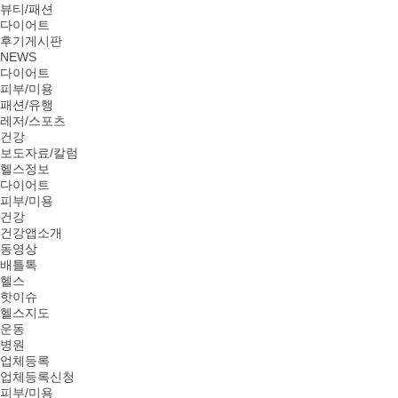
뷰티/패션
다이어트
후기게시판
NEWS
다이어트
피부/미용
패션/유행
레저/스포츠
건강
보도자료/칼럼
헬스정보
다이어트
피부/미용
건강
건강앱소개
동영상
배틀톡
헬스
핫이슈
헬스지도
운동
병원
업체등록
업체등록신청
피부/미용