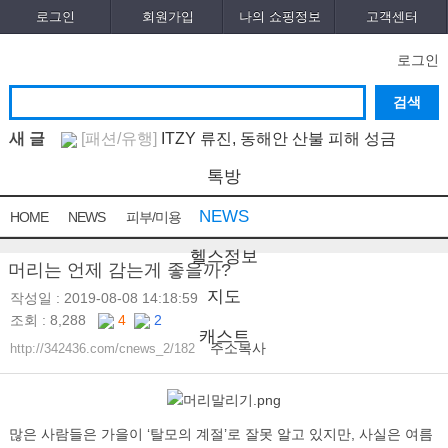
로그인
회원가입
나의 쇼핑정보
고객센터
로그인
새 글
[패션/유행]
ITZY 류진, 동해안 산불 피해 성금
5..
[보도자료/칼럼]
GS25, 워너브라더스와 배트맨콜라
[04-12]
톡방
·..
[건강]
봄철 자살률 증가, 10대 청소년이 위..
[04-05]
[04-01]
NEWS
HOME
NEWS
피부/미용
[건강]
향긋한 봄내음 가득 제철나물, 효능..
[03-29]
[건강]
봄에 심해지는 알레르기 비염 예방수..
[03-28]
헬스정보
머리는 언제 감는게 좋을까?
[보도자료/칼럼]
오뚜기, 브랜드 경험 공간 ‘오키친
지도
..
[보도자료/칼럼]
GS25, 하이트진로와 손잡고 ‘갓생
[03-28]
작성일 : 2019-08-08 14:18:59
조회 : 8,288
4
2
폭..
[건강]
무조건 탄수화물 끊기? 당류부터 줄..
[05-24]
[05-19]
캐스트
주소복사
[다이어트]
운동 어려울때 다이어트 도움되는
http://342436.com/cnews_2/182
음..
[패션/유행]
컬럼비아, 자연 분해되는 ‘지구의 ..
[05-19]
[04-
22]
많은 사람들은 가을이 ‘탈모의 계절’로 잘못 알고 있지만, 사실은 여름