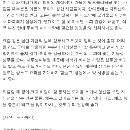
이 두피와 머리카락엔 최악의 계절이다. 가을에 탈모클리닉을 찾는 사
람들 대부분은 여름에 두피가 상한 사람들이다. 한여름에는 자외선의
직간접 영향을 받고, 고온다습한 날씨 때문에 모낭에 오염물질이 섞여
서 파괴되기 십상이다. 열대야로 잠 못 이루면 두피 건강에 해롭고, 식
욕 부진 탓에 두피와 머리카락에 필요한 영양을 덜 섭취하기도 한다.
요즘 같은 날엔 가급적 밤에 샴푸하고 깨끗이 말리는 것이 좋다. 머리
를 감고 곧바로 외출하면 수분이 자외선을 더 잘 흡수하고 먼지가 잘
엉키므로 좋지 않다. 머리를 감을 때에는 자신의 두피에 맞는 기능성
샴푸를 쓴다. 지루성피부염 때문에 머리가 빠지는 사람은 샴푸만 바꿔
도 탈모 속도가 느려지기도 한다. 유전적 요인 때문에 생기는 남성형
탈모는 샴푸로 효과를 기대하기 힘들고, 병원에서 약 처방을 받는 것
이 좋다.
외출할 때 챙이 크고 바람이 잘 통하는 모자를 쓰거나 양산을 쓰면 자
외선을 막는 것은 물론, 체온도 떨어뜨리는 효과가 있다. 과일, 채소 등
을 충분히 먹고 물 많이 마시는 것도 두피 건강에 좋다.
(사진 = 픽사베이)