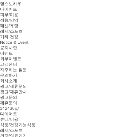
헬스노하우
다이어트
피부/미용
성형/양악
패션/유행
레저/스포츠
기타 건강
Notice & Event
공지사항
이벤트
외부이벤트
고객센터
자주하는 질문
문의하기
회사소개
광고/제휴문의
광고/제휴안내
광고문의
제휴문의
342436샵
다이어트
뷰티/미용
식품/건강기능식품
레저/스포츠
건강/의료기기