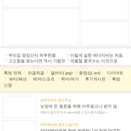
우리집 영양간식 하루한줌
이렇게 실한 에너지바는 처음
고소함을 찾는다면 역시 가평잣
여름철 콩국수는 이것으로
톡방 전체
ㅣ
와글와글
ㅣ
갤러리(.jpg)
ㅣ
동영상(.avi)
ㅣ
다이어트
ㅣ
뷰티/패션
ㅣ
레저/스포츠
ㅣ
취미/여가
ㅣ
후기게시판
ㅣ
톡방
신청
살려주세요~광고주님
눈앞에 돈 몇푼을 위해 아무광고나 받지 않..
회원과 광고주 모두 win-win할 수 있도록 하겠습니..
342436닷컴 함께 만들어요
342436닷컴을 함께 운영해나갈 전문가(?)집..