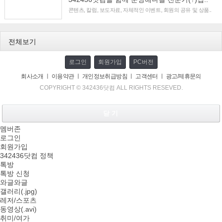
콘텐츠, 칼럼, 보도자료, 자체적인 이벤트, 회원의 공유 및 상품..
전체보기
로그인
회원가입
PC버전
회사소개
ㅣ
이용약관
ㅣ
개인정보취급방침
ㅣ
고객센터
ㅣ
광고/제휴문의
COPYRIGHT © 342436닷컴 ALL RIGHTS RESEVED.
닫 기
멤버존
로그인
회원가입
342436닷컴 정책
톡방
톡방 신청
와글와글
갤러리(.jpg)
레저/스포츠
동영상(.avi)
취미/여가