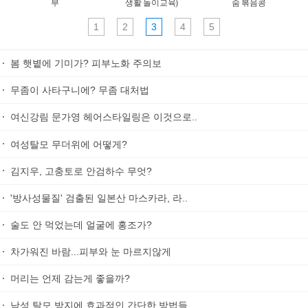
부
생활 놀이교육)
줌 볶음콩
1
2
3
4
5
봄 햇볕에 기미가? 피부노화 주의보
무좀이 사타구니에? 무좀 대처법
여신강림 문가영 헤어스타일링은 이것으로..
여성탈모 무더위에 어떻게?
김지우, 고충토로 안검하수 무엇?
'방사성물질' 검출된 일본산 마스카라, 라..
술도 안 먹었는데 얼굴에 홍조가?
차가워진 바람...피부와 눈 마르지않게
머리는 언제 감는게 좋을까?
남성 탈모 방지에 효과적인 간단한 방법들