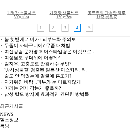
가평잣 선물세트
가평잣 선물세트
콩특유의 단백함 하루
500g×1ea
130g*3ea
한줌 볶음콩
1
2
3
4
5
봄 햇볕에 기미가? 피부노화 주의보
무좀이 사타구니에? 무좀 대처법
여신강림 문가영 헤어스타일링은 이것으로..
여성탈모 무더위에 어떻게?
김지우, 고충토로 안검하수 무엇?
'방사성물질' 검출된 일본산 마스카라, 라..
술도 안 먹었는데 얼굴에 홍조가?
차가워진 바람...피부와 눈 마르지않게
머리는 언제 감는게 좋을까?
남성 탈모 방지에 효과적인 간단한 방법들
최근게시글
NEWS
헬스정보
톡방