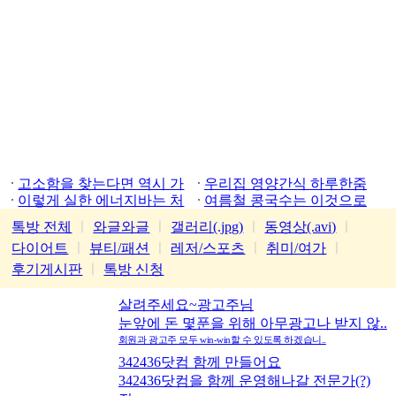
고소함을 찾는다면 역시 가
우리집 영양간식 하루한줌
평잣
이렇게 실한 에너지바는 처
여름철 콩국수는 이것으로
음
톡방 전체
ㅣ
와글와글
ㅣ
갤러리(.jpg)
ㅣ
동영상(.avi)
ㅣ
다이어트
ㅣ
뷰티/패션
ㅣ
레저/스포츠
ㅣ
취미/여가
ㅣ
후기게시판
ㅣ
톡방 신청
살려주세요~광고주님
눈앞에 돈 몇푼을 위해 아무광고나 받지 않..
회원과 광고주 모두 win-win할 수 있도록 하겠습니..
342436닷컴 함께 만들어요
342436닷컴을 함께 운영해나갈 전문가(?)