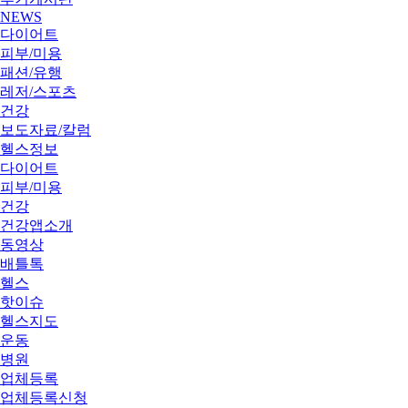
NEWS
다이어트
피부/미용
패션/유행
레저/스포츠
건강
보도자료/칼럼
헬스정보
다이어트
피부/미용
건강
건강앱소개
동영상
배틀톡
헬스
핫이슈
헬스지도
운동
병원
업체등록
업체등록신청