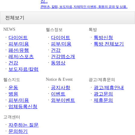
집..
콘텐츠, 칼럼, 보도자료, 자체적인 이벤트, 회원의 공유 및 상품..
전체보기
NEWS
헬스정보
톡방
ㆍ
다이어트
ㆍ
다이어트
ㆍ
톡방신청
ㆍ
피부/미용
ㆍ
피부/미용
ㆍ
톡방 전체보기
ㆍ
패션/유행
ㆍ
건강
ㆍ
레저/스포츠
ㆍ
건강앱소개
ㆍ
건강
ㆍ
동영상
ㆍ
보도자료/칼럼
Notice & Event
헬스지도
광고/제휴문의
ㆍ
운동
ㆍ
공지사항
ㆍ
광고/제휴안내
ㆍ
병원
ㆍ
이벤트
ㆍ
광고문의
ㆍ
피부/미용
ㆍ
외부이벤트
ㆍ
제휴문의
ㆍ
업체등록신청
고객센터
ㆍ
자주하는 질문
ㆍ
문의하기