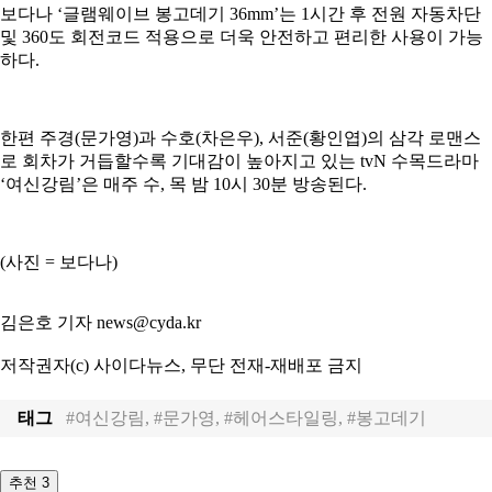
보다나 ‘글램웨이브 봉고데기 36mm’는 1시간 후 전원 자동차단
및 360도 회전코드 적용으로 더욱 안전하고 편리한 사용이 가능
하다.
한편 주경(문가영)과 수호(차은우), 서준(황인엽)의 삼각 로맨스
로 회차가 거듭할수록 기대감이 높아지고 있는 tvN 수목드라마
‘여신강림’은 매주 수, 목 밤 10시 30분 방송된다.
(사진 = 보다나)
김은호 기자 news@cyda.kr
저작권자(c) 사이다뉴스, 무단 전재-재배포 금지
태그
#여신강림, #문가영, #헤어스타일링, #봉고데기
추천
3