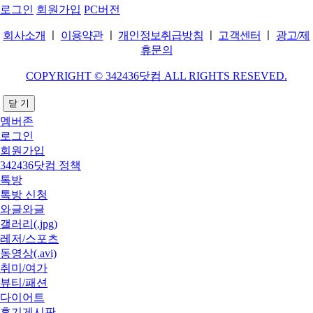
로그인
회원가입
PC버전
회사소개
ㅣ
이용약관
ㅣ
개인정보취급방침
ㅣ
고객센터
ㅣ
광고/제
휴문의
COPYRIGHT © 342436닷컴 ALL RIGHTS RESEVED.
닫 기
멤버존
로그인
회원가입
342436닷컴 정책
톡방
톡방 신청
와글와글
갤러리(.jpg)
레저/스포츠
동영상(.avi)
취미/여가
뷰티/패션
다이어트
후기게시판