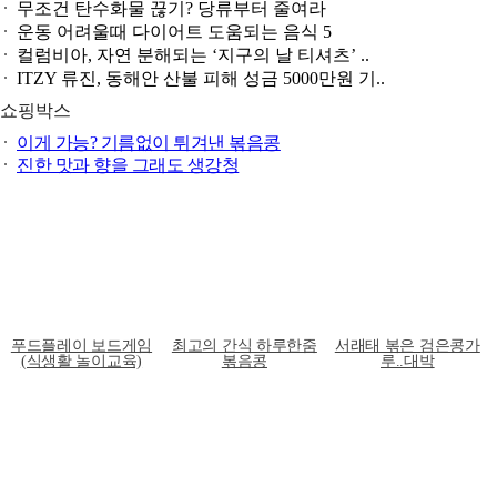
무조건 탄수화물 끊기? 당류부터 줄여라
운동 어려울때 다이어트 도움되는 음식 5
컬럼비아, 자연 분해되는 ‘지구의 날 티셔츠’ ..
ITZY 류진, 동해안 산불 피해 성금 5000만원 기..
쇼핑박스
이게 가능? 기름없이 튀겨낸 볶음콩
진한 맛과 향을 그래도 생강청
푸드플레이 보드게임
최고의 간식 하루한줌
서래태 볶은 검은콩가
(식생활 놀이교육)
볶음콩
루..대박