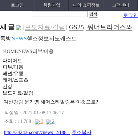
로그인
회원가입
나의 쇼핑정보
고객센터
로그인
새 글
[보도자료/칼럼]
GS25, 워너브라더스와
배트맨콜라·..
[04-05]
[건강]
봄철 자살률 증가, 10대 청소년
톡방
NEWS
헬스정보
지도
캐스트
이 위..
[04-01]
[건강]
향긋한 봄내음 가득 제철나물,
HOME
NEWS
피부/미용
효능..
[03-29]
[건강]
봄에 심해지는 알레르기 비염 예
다이어트
피부/미용
방수..
[03-28]
[보도자료/칼럼]
오뚜기, 브랜드 경험
패션/유행
레저/스포츠
공간 ‘오키친 ..
[03-28]
[보도자료/칼럼]
GS25, 하이트진로와
건강
손잡고 ‘갓생폭..
[05-24]
[건강]
무조건 탄수화물 끊기? 당류부
보도자료/칼럼
터 줄..
[05-19]
여신강림 문가영 헤어스타일링은 이것으로?
[다이어트]
운동 어려울때 다이어트 도
움되는 음..
[05-19]
작성일 : 2021-01-08 17:06:17
[패션/유행]
컬럼비아, 자연 분해되는
조회 : 11,788
3
2
‘지구의 ..
[04-22]
[패션/유행]
ITZY 류진, 동해안 산불 피
http://342436.com/cnews_2/188
주소복사
해 성금 5..
[04-12]