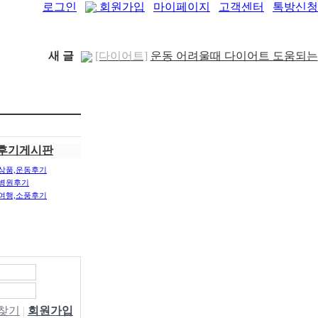
로그인
회원가입
마이페이지
고객센터
톡방신청
새 글
[다이어트]
운동 어려울때 다이어트 도움되는
음..
[05-19]
[패션/유행]
컬럼비아, 자연 분해되는 ‘지구의
..
[04-22]
[패션/유행]
ITZY 류진, 동해안 산불 피해 성
금 5..
[04-12]
[보도자료/칼럼]
GS25, 워너브라더스와 배트
후기게시판
맨콜라·..
[04-05]
[건강]
봄철 자살률 증가, 10대 청소년이 위..
상품,운동후기
[04-01]
[건강]
향긋한 봄내음 가득 제철나물, 효능..
병원후기
여행,소풍후기
[03-29]
[건강]
봄에 심해지는 알레르기 비염 예방수..
[03-28]
[보도자료/칼럼]
오뚜기, 브랜드 경험 공간
‘오키친 ..
[03-28]
[보도자료/칼럼]
GS25, 하이트진로와 손잡고
‘갓생폭..
[05-24]
[건강]
무조건 탄수화물 끊기? 당류부터 줄..
[05-19]
W찾기
|
회원가입