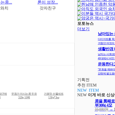
는중...
론이 성장...
찐남매 인증한 악
바와치
갓자친구
아직도 외국인 승
이분들 역시 국가
양궁은 역시~국가
달보다 어렵..
포토뉴스
더보기
남아있는 
지
다이어트를 목
겨웠던 여정의 
생활반경 
면 비만확률
남자는 사회생
40대에서 비만 
운동한다고
다? 오히려 
"운동을 해봐야
감량에 별도움이
기획전
추천 ITEM
NEW ITEM
재구매
무첨가 마시는콩 두유
가평잣 선물세트
NEW
이게 바로 신상
물
320g 10팩
130g*3ea
콩을 통째로
부300g 4모
16,000원
→