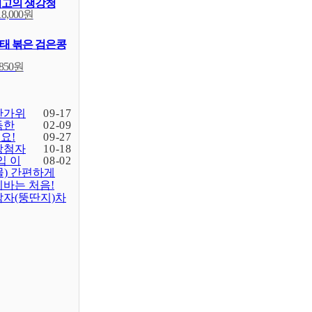
최고의 생강청
18,000원
태 볶은 검은콩
,850원
한가위
09-17
득한
02-09
요!
09-27
당첨자
10-18
입 이
08-02
물) 간편하게
바는 처음!
감자(뚱딴지)차