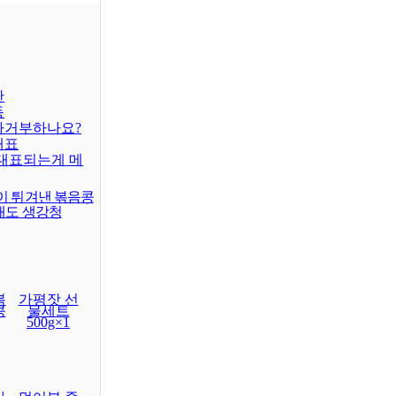
판
동
차거부하나요?
대표
대표되는게 메
이 튀겨낸 볶음콩
래도 생강청
볶
가평잣 선
콩
물세트
500g×1