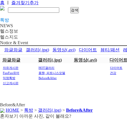
홈
ㅣ
즐겨찾기추가
톡방
NEWS
헬스정보
헬스지도
Notice & Event
와글와글
갤러리(.jpg)
동영상(.avi)
다이어트
뷰티/패션
레
와글와글
갤러리(.jpg)
동영상(.avi)
다이어
자유게시판
HOT갤러리
다이어트
FunFun유머
몸짱, 피트니스모델
건강
익명톡방
Before&After
신고게시판
Before&After
HOME
>
톡방
>
갤러리(.jpg)
>
Before&After
혼자보기 아까운 사진, 같이 볼래요?