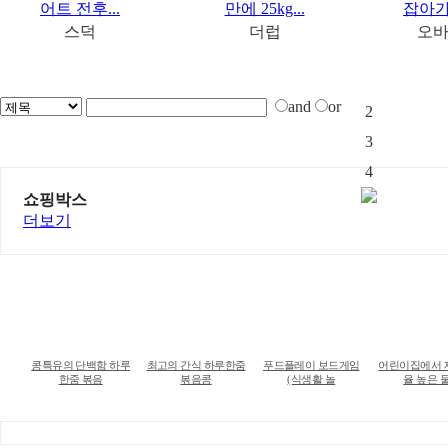
어트 전후...
만에 25kg...
잡아가
스덕
더럽
오
1
and
or
2
3
4
쇼핑박스
더보기
콩특유의 단백함 하루
최고의 간식 하루한줌
푸드플레이 보드게임
어린이집에서 
한줌 볶음
볶음콩
(식생활 놀
율 높은 