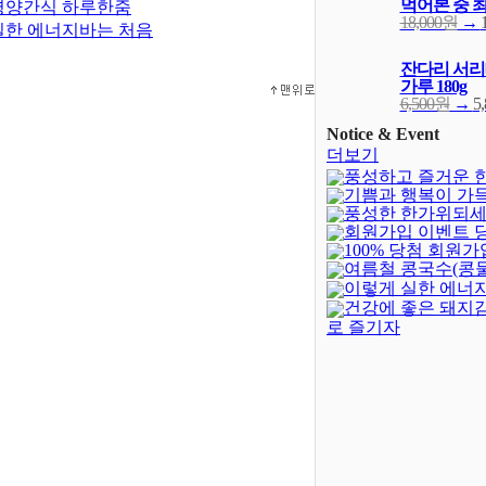
먹어본 중 
영양간식 하루한줌
18,000원
→
실한 에너지바는 처음
잔다리 서리
가루 180g
6,500원
→
5
Notice & Event
더보기
풍성하고 즐거운 
기쁨과 행복이 가
되세요!
(-402)
풍성한 한가위되세
새해되세요!
회원가입 이벤트 
100% 당첨 회원가
발표
(4)
여름철 콩국수(콩
벤트(종료)
(23)
이렇게 실한 에너지
건강에 좋은 돼지
로 즐기자