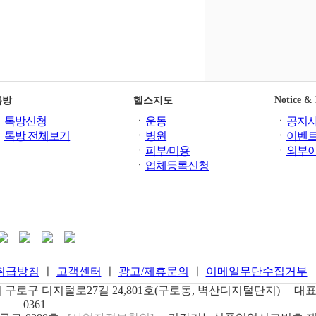
Notice &
톡방
헬스지도
ㆍ
톡방신청
ㆍ
운동
ㆍ
공지
ㆍ
톡방 전체보기
ㆍ
병원
ㆍ
이벤
ㆍ
피부/미용
ㆍ
외부
ㆍ
업체등록신청
취급방침
ㅣ
고객센터
ㅣ
광고/제휴문의
ㅣ
이메일무단수집거부
구로구 디지털로27길 24,801호(구로동, 벽산디지털단지)
대표
0361