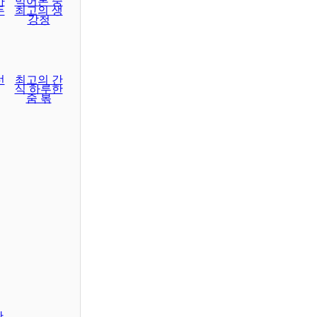
마
먹어본 중
두
최고의 생
강청
선
최고의 간
식 하루한
줌 볶
판