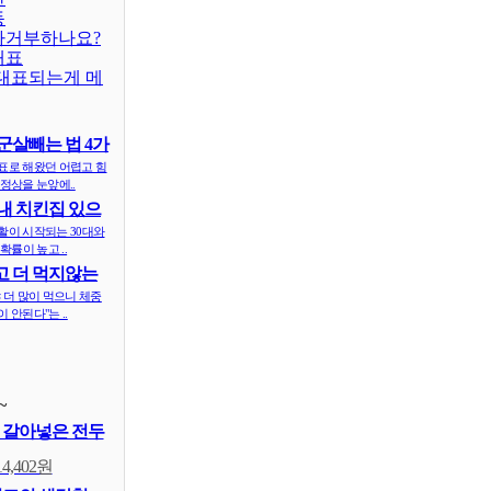
동
차거부하나요?
대표
대표되는게 메
군살빼는 법 4가
표로 해왔던 어렵고 힘
정상을 눈앞에..
내 치킨집 있으
 ..
활이 시작되는 30대와
확률이 높고 ..
 더 먹지않는
식..
 더 많이 먹으니 체중
 안된다"는 ..
~
 갈아넣은 전두
14,402원