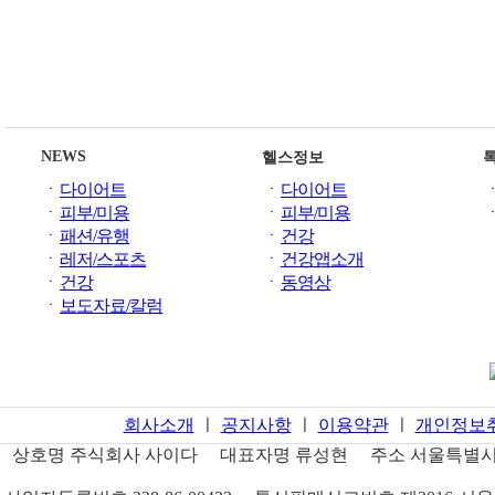
NEWS
헬스정보
ㆍ
다이어트
ㆍ
다이어트
ㆍ
피부/미용
ㆍ
피부/미용
ㆍ
패션/유행
ㆍ
건강
ㆍ
레저/스포츠
ㆍ
건강앱소개
ㆍ
건강
ㆍ
동영상
ㆍ
보도자료/칼럼
회사소개
ㅣ
공지사항
ㅣ
이용약관
ㅣ
개인정보
상호명
주식회사 사이다
대표자명
류성현
주소
서울특별시 