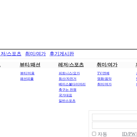
저/스포츠
취미/여가
후기게시판
트
뷰티/패션
레저/스포츠
취미/여가
뷰티/미용
피트니스/요가
TV/연예
패션피플
등산/자전거
영화/음악
베이스볼다이어리
취미/여가
축구는 전쟁
국가대표
일반스포츠
ID/P
자동