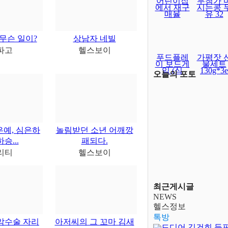
어린이집
무첨가 
에서 재구
시는콩 
매율
유 32
무슨 일이?
상남자 네빌
파고
헬스보이
푸드플레
가평잣 
이 보드게
물세트
임 (식
130g*3e
오늘의 포토
은예, 심은하
놀림받던 소년 어깨깡
하승...
패되다.
리티
헬스보이
최근게시글
NEWS
헬스정보
톡방
악수술 자리
아저씨의 그 꼬마 김새
드디어 김건희 등