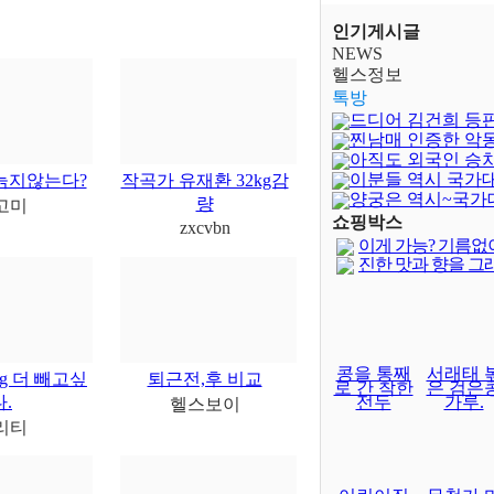
인기게시글
NEWS
헬스정보
톡방
드디어 김건희 등
찐남매 인증한 악
아직도 외국인 승
이분들 역시 국가
늙지않는다?
작곡가 유재환 32kg감
양궁은 역시~국가
량
고미
달보다 어렵..
쇼핑박스
zxcvbn
이게 가능? 기름없
진한 맛과 향을 그
콩을 통째
서래태 
Kg 더 빼고싶
퇴근전,후 비교
로 간 착한
은 검은
다.
전두
가루.
헬스보이
리티