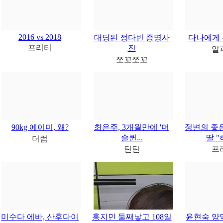
2016 vs 2018
대딩된 정다빈 증명사
다나에게 
프리티
진
알
쪼꼬쪼꼬
90kg 에이미, 왜?
최은주, 3개월만에 '머
정변의 좋
슬퀸...
딸 "
더럽
틴틴
프
미수다 에바, 산후다이
홍지민 둘째낳고 108일
윤현숙 양