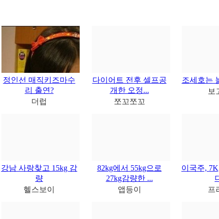
정인선 매직키즈마수
다이어트 전후 셀프공
조세호는 
리 출연?
개한 오정...
보
더럽
쪼꼬쪼꼬
강남 사랑찾고 15kg 감
82kg에서 55kg으로
이국주, 7
량
27kg감량한 ...
헬스보이
앱등이
프