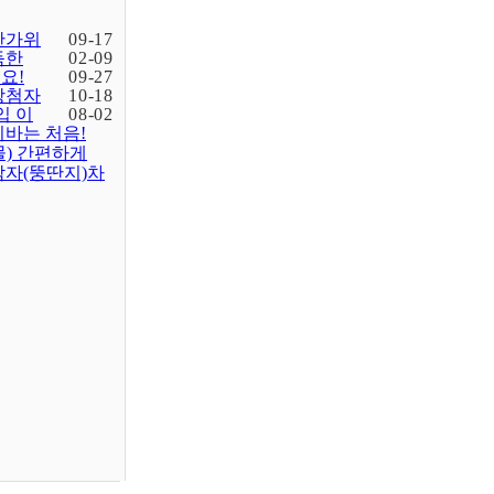
한가위
09-17
득한
02-09
요!
09-27
당첨자
10-18
입 이
08-02
바는 처음!
물) 간편하게
감자(뚱딴지)차