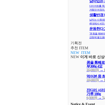
남아있는 
지
다이어트를 목
겨웠던 여정의 
생활반경 
면 비만확률
남자는 사회생
40대에서 비만 
운동한다고
다? 오히려 
"운동을 해봐야
감량에 별도움이
기획전
추천 ITEM
NEW ITEM
NEW
이게 바로 신상
콩을 통째로
부300g 4모
16,000원
→
먹어본 중 
18,000원
→
잔다리 서리
가루 180g
6,500원
→
5
Notice & Event