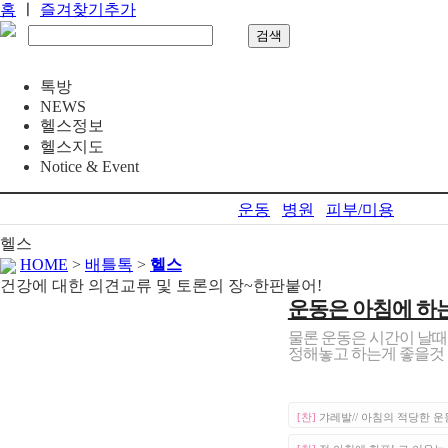
홈
ㅣ
즐겨찾기추가
톡방
NEWS
헬스정보
헬스지도
Notice & Event
운동
병원
피부/미용
헬스
HOME
>
배틀톡
>
헬스
건강에 대한 의견교류 및 토론의 장~한판붙어!
운동은 아침에 하는
물론 운동은 시간이 날때
정해놓고 하는게 좋을것 
[찬]
갸레발// 아침의 적당한 운동