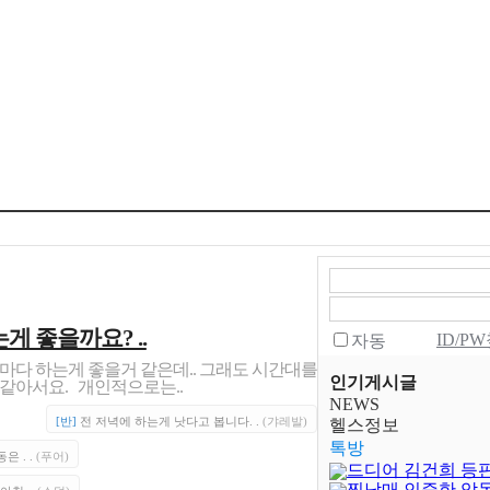
게 좋을까요? ..
ID/P
자동
마다 하는게 좋을거 같은데.. 그래도 시간대를
인기게시글
같아서요. 개인적으로는..
NEWS
[반]
전 저녁에 하는게 낫다고 봅니다. .
(갸레발)
헬스정보
톡방
은 . .
(푸어)
드디어 김건희 등
찐남매 인증한 악