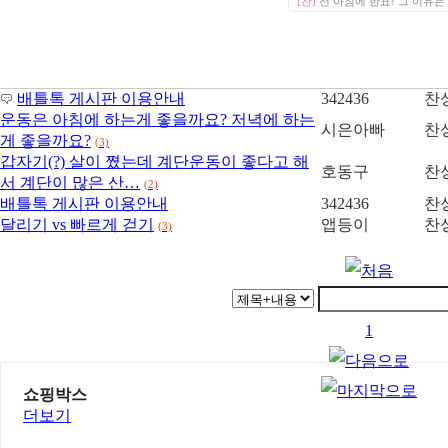
[찬]
전 아침에 한표! 그 이유는 
배틀톡 게시판 이용안내
342436
찬
운동은 아침에 하는게 좋을까요? 저녁에 하는
시은아빠
찬
게 좋을까요?
(3)
갑자기(?) 살이 쪘는데 계단운동이 좋다고 해
호동구
찬
서 계단이 많은 산…
(2)
배틀톡 게시판 이용안내
342436
찬
달리기 vs 빠르게 걷기
앱등이
찬
(3)
1
쇼핑박스
더보기