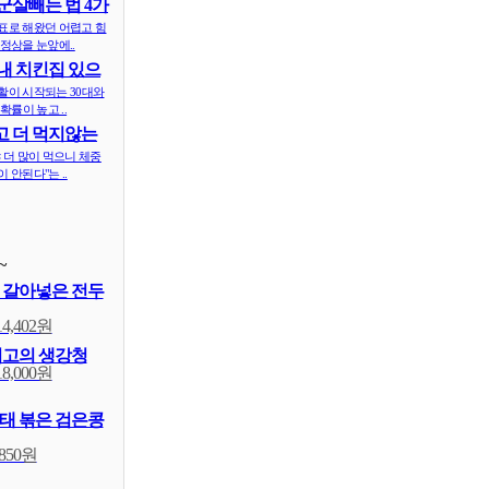
군살빼는 법 4가
표로 해왔던 어렵고 힘
정상을 눈앞에..
내 치킨집 있으
 ..
활이 시작되는 30대와
확률이 높고 ..
 더 먹지않는
식..
 더 많이 먹으니 체중
 안된다"는 ..
~
 갈아넣은 전두
14,402원
최고의 생강청
18,000원
태 볶은 검은콩
,850원