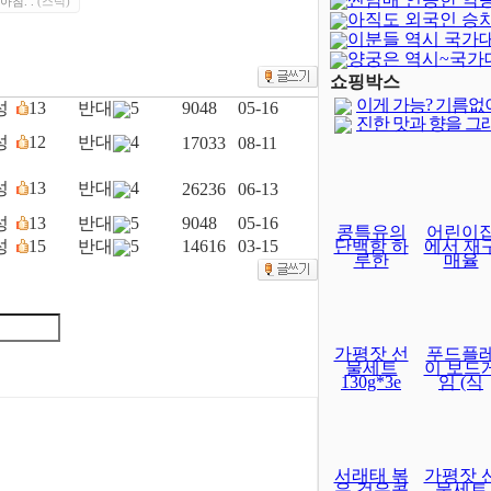
아침. .
(스덕)
아직도 외국인 승
이분들 역시 국가
양궁은 역시~국가
달보다 어렵..
쇼핑박스
이게 가능? 기름없
성
13
반대
5
9048
05-16
진한 맛과 향을 그
성
12
반대
4
17033
08-11
성
13
반대
4
26236
06-13
성
13
반대
5
9048
05-16
콩특유의
어린이
성
15
반대
5
14616
03-15
단백함 하
에서 재
루한
매율
가평잣 선
푸드플
물세트
이 보드
130g*3e
임 (식
서래태 볶
가평잣 
은 검은콩
물세트