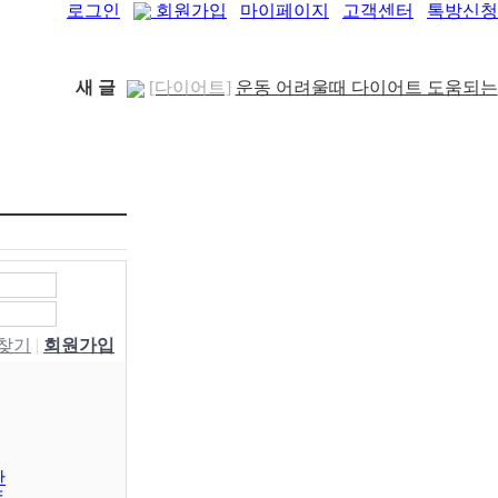
로그인
회원가입
마이페이지
고객센터
톡방신청
새 글
[다이어트]
운동 어려울때 다이어트 도움되는
음..
[05-19]
[패션/유행]
컬럼비아, 자연 분해되는 ‘지구의
..
[04-22]
[패션/유행]
ITZY 류진, 동해안 산불 피해 성
금 5..
[04-12]
[보도자료/칼럼]
GS25, 워너브라더스와 배트
맨콜라·..
[04-05]
[건강]
봄철 자살률 증가, 10대 청소년이 위..
[04-01]
[건강]
향긋한 봄내음 가득 제철나물, 효능..
[03-29]
[건강]
봄에 심해지는 알레르기 비염 예방수..
W찾기
|
회원가입
[03-28]
[보도자료/칼럼]
오뚜기, 브랜드 경험 공간
‘오키친 ..
[03-28]
[보도자료/칼럼]
GS25, 하이트진로와 손잡고
‘갓생폭..
[05-24]
[건강]
무조건 탄수화물 끊기? 당류부터 줄..
판
[05-19]
동