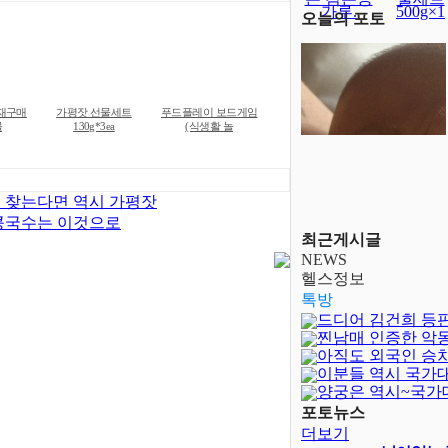
가루.
500g×1
오늘의 포토
재구매
가평잣 선물세트
푸드플레이 보드게임
물
130g*3ea
(식생활 놀
 찾는다면 역시 가평잣
콩국수는 이것으로
최근게시글
NEWS
헬스정보
톡방
드디어 김건희 등
찐남매 인증한 악
아직도 외국인 승
이분들 역시 국가
양궁은 역시~국가
달보다 어렵..
포토뉴스
더보기