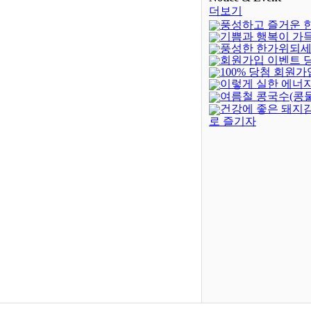
더보기
풍성하고 즐거운 
기쁨과 행복이 가
되세요!
(-402)
풍성한 한가위되세
새해되세요!
회원가입 이벤트 
100% 당첨 회원가
발표
(4)
이렇게 실한 에너지
벤트(종료)
(23)
여름철 콩국수(콩
건강에 좋은 돼지
로 즐기자