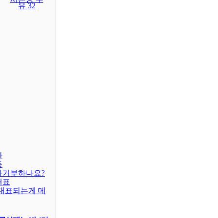
유 32
판
동
차거부하나요?
대표
대표되는게 메