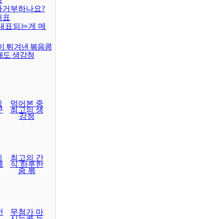
차거부하나요?
대표
대표되는게 메
이 튀겨낸 볶음콩
래도 생강청
집
먹어본 중
구
최고의 생
강청
레
최고의 간
게
식 하루한
줌 볶
선
무첨가 마
시는콩 두