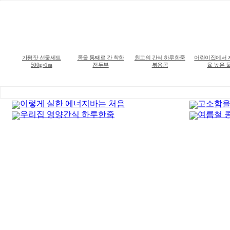
가평잣 선물세트
콩을 통째로 간 착한
최고의 간식 하루한줌
어린이집에서 
500g×1ea
전두부
볶음콩
율 높은 
이렇게 실한 에너지바는 처음
고소함을
우리집 영양간식 하루한줌
여름철 