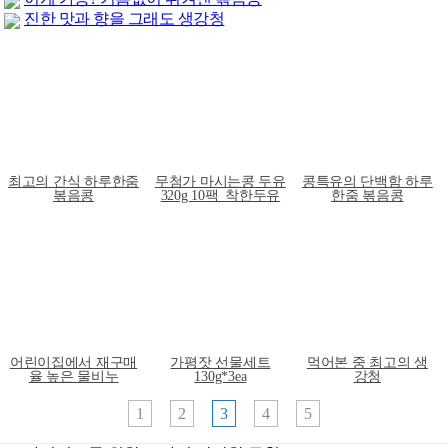
진한 맛과 향을 그래도 생강청
최고의 간식 하루한줌
무첨가 마시는콩 두유
콩특유의 단백함 하루
볶음콩
320g 10팩_착한두유
한줌 볶음콩
어린이집에서 재구매
가평잣 선물세트
먹어본 중 최고의 생
율 높은 물비누
130g*3ea
강청
1
2
3
4
5