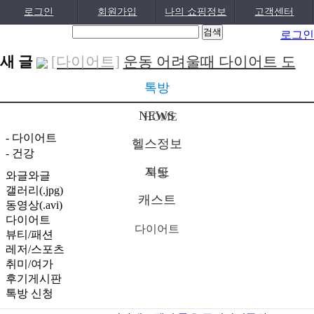
로그인
회원가입
나의 쇼핑정보
고객센터
로그인
새 글
[다이어트]
운동 어려울때 다이어트 도
움되는 음..
[05-19]
[패션/유행]
컬럼비아, 자연 분해되는
톡방
‘지구의 ..
[04-22]
[패션/유행]
ITZY 류진, 동해안 산불 피
NEWS
HOME
해 성금 5..
[04-12]
[보도자료/칼럼]
GS25, 워너브라더스와
- 다이어트
헬스정보
- 건강
배트맨콜라·..
[04-05]
[건강]
봄철 자살률 증가, 10대 청소년
지도
톡방
와글와글
이 위..
[04-01]
[건강]
향긋한 봄내음 가득 제철나물,
갤러리(.jpg)
캐스트
동영상(.avi)
효능..
[03-29]
[건강]
봄에 심해지는 알레르기 비염 예
다이어트
다이어트
방수..
[03-28]
[보도자료/칼럼]
오뚜기, 브랜드 경험
뷰티/패션
레저/스포츠
공간 ‘오키친 ..
[03-28]
[보도자료/칼럼]
GS25, 하이트진로와
취미/여가
후기게시판
손잡고 ‘갓생폭..
[05-24]
[건강]
무조건 탄수화물 끊기? 당류부
톡방 신청
터 줄..
[05-19]