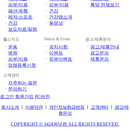
ㆍ
피부/미용
ㆍ
피부/미용
ㆍ
톡방 전체보기
ㆍ
패션/유행
ㆍ
건강
ㆍ
레저/스포츠
ㆍ
건강앱소개
ㆍ
건강
ㆍ
동영상
ㆍ
보도자료/칼럼
Notice & Event
헬스지도
광고/제휴문의
ㆍ
운동
ㆍ
공지사항
ㆍ
광고/제휴안내
ㆍ
병원
ㆍ
이벤트
ㆍ
광고문의
ㆍ
피부/미용
ㆍ
외부이벤트
ㆍ
제휴문의
ㆍ
업체등록신청
고객센터
ㆍ
자주하는 질문
ㆍ
문의하기
로그인
회원가입
PC버전
회사소개
ㅣ
이용약관
ㅣ
개인정보취급방침
ㅣ
고객센터
ㅣ
광고/제
휴문의
COPYRIGHT © 342436닷컴 ALL RIGHTS RESEVED.