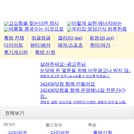
고소함을 찾는다면 역시
이렇게 실한 에너지바는
여름철 콩국수는 이것으로
우리집 영양간식 하루한줌
가평잣
처음
톡방 전체
ㅣ
와글와글
ㅣ
갤러리(.jpg)
ㅣ
동영상(.avi)
ㅣ
다이어트
ㅣ
뷰티/패션
ㅣ
레저/스포츠
ㅣ
취미/여가
ㅣ
후기게시판
ㅣ
톡방 신청
살려주세요~광고주님
눈앞에 돈 몇푼을 위해 아무광고나 받지 않..
회원과 광고주 모두 win-win할 수 있도록 하겠습니..
342436닷컴 함께 만들어요
342436닷컴을 함께 운영해나갈 전문가(?)
집..
콘텐츠, 칼럼, 보도자료, 자체적인 이벤트, 회원의 공유 및 상품..
전체보기
NEWS
헬스정보
톡방
ㆍ
다이어트
ㆍ
다이어트
ㆍ
톡방신청