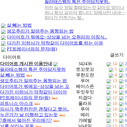
필라테스쌤의 톡은 주어담지못하..
저런 실수 정말 할때있는것 같아요 앞이나
뒤나 항상 같아야 합니다. 앞에서만 네네~~
하다가 언젠가는 탈..
살 빼는 방법
샘오추리가 알려주는 몸짱되는 법
다이어트가 뭐예요~상상을 넘는 오취리의 아침식..
다가진 이하늬가 악착같이 다이어트를 하는 이유
PT트레이너와의 문자(펌)
1
글쓰기
다이어트
다이어트 게시판 이용안내
342436
14
2
필라테스쌤의 톡은 주어담지못하
쪼꼬쪼꼬
5
3
살 빼는 방법
무한도전
4
3
고
샘오추리가 알려주는 몸짱되는 법
푸어
13
6
다이어트가 뭐예요~상상을 넘는 오
베이스온
11
7
다가진 이하늬가 악착같이 다이어
두잇두잇
14
8
취리의 아침식단
PT트레이너와의 문자(펌)
지겹다
12
7
트를 하는 이유
피트니스 마스크
올라프
14
6
의사가 맥주한잔은 괜찮다고 했어..
푸어
14
8
누군가가 날 미행하고 있는듯
에리
15
6
7층에서 떨어진 우리애기?
갸레발
13
6
뇌를 살리는 운동
닉네임
13
7