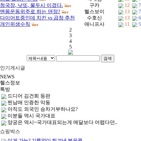
청국장, 낫또, 물두시 이겼다.
구카
12
7
맨몸운동위주로 하는 댄정?
헬스보이
13
7
다이어트중인데 치킨 vs 곱창 추천
수호신
13
6
개인위생수칙
애니프사
11
5
좀?
(1)
2
3
4
5
검색
인기게시글
NEWS
헬스정보
톡방
드디어 김건희 등판
찐남매 인증한 악동
아직도 외국인 승차거부하나요?
이분들 역시 국가대표
양궁은 역시~국가대표되는게 메달보다 어렵다던..
쇼핑박스
이게 가능? 기름없이 튀겨낸 볶음콩