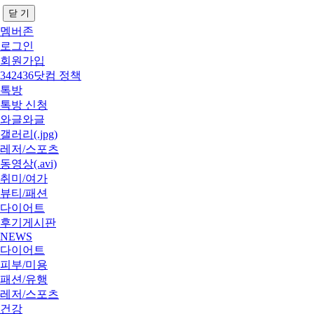
닫 기
멤버존
로그인
회원가입
342436닷컴 정책
톡방
톡방 신청
와글와글
갤러리(.jpg)
레저/스포츠
동영상(.avi)
취미/여가
뷰티/패션
다이어트
후기게시판
NEWS
다이어트
피부/미용
패션/유행
레저/스포츠
건강