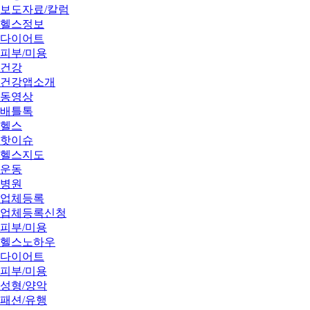
보도자료/칼럼
헬스정보
다이어트
피부/미용
건강
건강앱소개
동영상
배틀톡
헬스
핫이슈
헬스지도
운동
병원
업체등록
업체등록신청
피부/미용
헬스노하우
다이어트
피부/미용
성형/양악
패션/유행