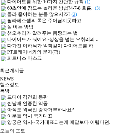
다이어트를 위한 10가지 간단한 규칙
(1)
60초안에 잠드는 놀라운 방법?4-7-8 호흡..
(3)
콜라 좋아하는 분들 많으시죠?
(2)
필라테스쌤의 톡은 주어담지못하고
살 빼는 방법
샘오추리가 알려주는 몸짱되는 법
다이어트가 뭐예요~상상을 넘는 오취리의 ..
다가진 이하늬가 악착같이 다이어트를 하..
PT트레이너와의 문자(펌)
피트니스 마스크
최근게시글
NEWS
헬스정보
톡방
드디어 김건희 등판
찐남매 인증한 악동
아직도 외국인 승차거부하나요?
이분들 역시 국가대표
양궁은 역시~국가대표되는게 메달보다 어렵다던..
오늘의 포토