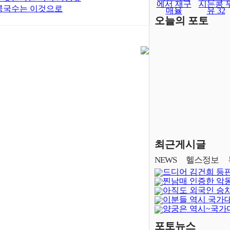
에서 재구
시는콩 
콩국수는 이것으로
매율
유 32
오늘의 포토
최근게시글
NEWS
헬스정보
드디어 김건희 등
찐남매 인증한 악
아직도 외국인 승
이분들 역시 국가
양궁은 역시~국가
달보다 어렵..
포토뉴스