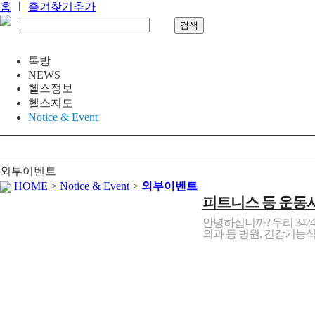
홈
ㅣ
즐겨찾기추가
톡방
NEWS
헬스정보
헬스지도
Notice & Event
외부이벤트
HOME
>
Notice & Event
>
외부이벤트
피트니스 등 운동시설
안녕하십니까? 우리 342
외과 등 병원, 건강기능