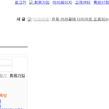
로그인
회원가입
마이페이지
고객센터
톡방신청
새 글
[다이어트]
운동 어려울때 다이어트 도움되는
[패션/유행]
컬럼비아, 자연 분해되는 ‘지구의
음..
[05-19]
..
[04-22]
[패션/유행]
ITZY 류진, 동해안 산불 피해 성
금 5..
[04-12]
[보도자료/칼럼]
GS25, 워너브라더스와 배트
맨콜라·..
[04-05]
[건강]
봄철 자살률 증가, 10대 청소년이 위..
[04-01]
[건강]
향긋한 봄내음 가득 제철나물, 효능..
[03-29]
[건강]
봄에 심해지는 알레르기 비염 예방수..
W찾기
|
회원가입
[03-28]
[보도자료/칼럼]
오뚜기, 브랜드 경험 공간
‘오키친 ..
[03-28]
[보도자료/칼럼]
GS25, 하이트진로와 손잡고
‘갓생폭..
[05-24]
[건강]
무조건 탄수화물 끊기? 당류부터 줄..
톡방
판
[05-19]
동