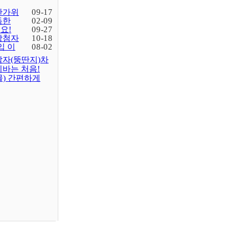
한가위
09-17
득한
02-09
요!
09-27
당첨자
10-18
입 이
08-02
감자(뚱딴지)차
바는 처음!
물) 간편하게