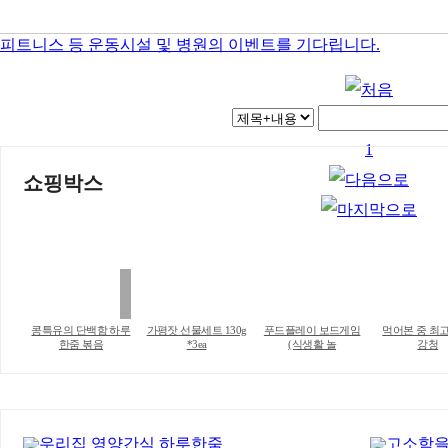
피트니스 등 운동시설 및 병원의 이벤트를 기다립니다.
1
쇼핑박스
콩특유의 단백함 하루
가평잣 선물세트 130g
푸드플레이 보드게임
먹어본 중 최
한줌 볶음
*3ea
(식생활 놀
강청
우리집 영양간식 하루한줌
고소함을