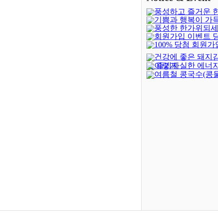
풍성하고 즐거운 
기쁨과 행복이 가
되세요!
(-402)
풍성한 한가위되세
새해되세요!
회원가입 이벤트 
100% 당첨 회원가
발표
(4)
벤트(종료)
(23)
건강에 좋은 돼지
이렇게 실한 에너지
로 즐기자
여름철 콩국수(콩