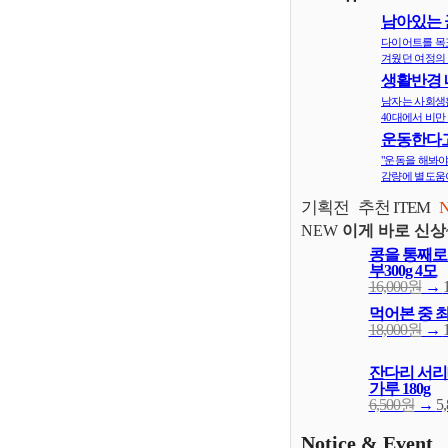
남아있는 
지
다이어트를 목
겨웠던 여정의 
생활반경 
면 비만확률
남자는 사회생
40대에서 비만 
운동한다고
다? 오히려 
"운동을 해봐야
감량에 별도움이
기획전
추천 ITEM
NEW
이게 바로 신상
콩을 통째로
부300g 4모
16,000원
→
먹어본 중 
18,000원
→
잔다리 서리
가루 180g
6,500원
→
5
Notice & Event