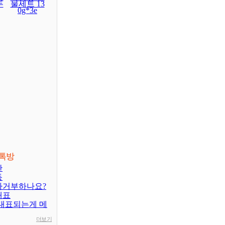
두
물세트 13
0g*3e
톡방
판
동
차거부하나요?
대표
대표되는게 메
더보기