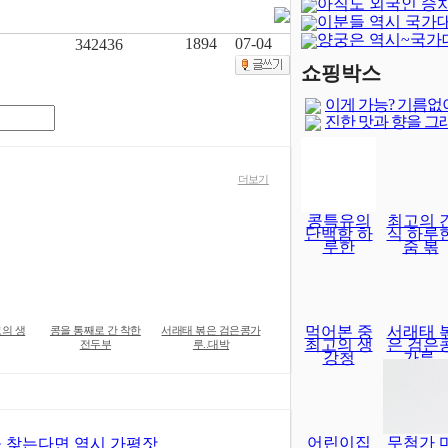
아직도 외국인 승
이분들 역시 국가
양궁은 역시~국가
1894
07-04
342436
달보다 어렵..
쇼핑박스
이게 가능? 기름없
진한 맛과 향을 그
더보기
콩특유의
최고의 
단백함 하
식 하루
루한
줌 볶
먹어본 중
서래태 
고의 생
콩을 통째로 간 착한
서래태 볶은 검은콩가
최고의 생
은 검은
전두부
루..대박
강청
가루.
어린이집
무첨가 
 찾는다면 역시 가평잣