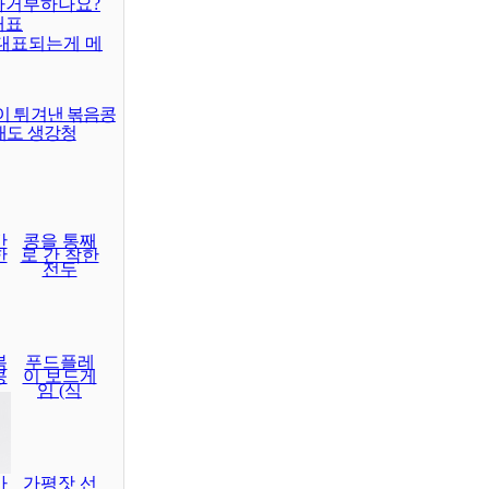
차거부하나요?
대표
대표되는게 메
이 튀겨낸 볶음콩
래도 생강청
간
콩을 통째
한
로 간 착한
전두
볶
푸드플레
콩
이 보드게
임 (식
마
가평잣 선