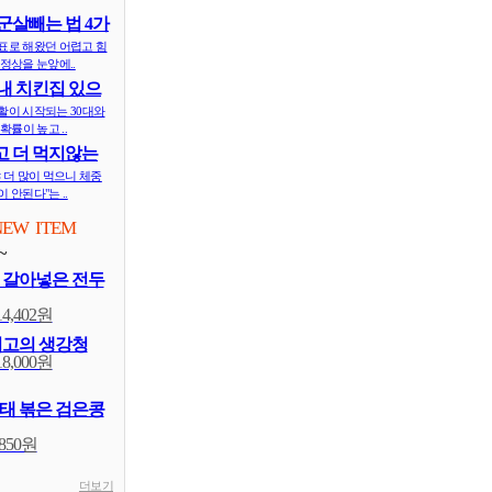
군살빼는 법 4가
표로 해왔던 어렵고 힘
정상을 눈앞에..
내 치킨집 있으
 ..
활이 시작되는 30대와
확률이 높고 ..
 더 먹지않는
식..
 더 많이 먹으니 체중
 안된다"는 ..
NEW ITEM
~
 갈아넣은 전두
14,402원
최고의 생강청
18,000원
태 볶은 검은콩
,850원
더보기