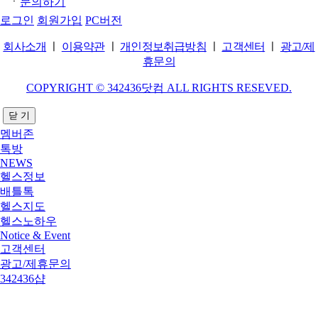
ㆍ
문의하기
로그인
회원가입
PC버전
회사소개
ㅣ
이용약관
ㅣ
개인정보취급방침
ㅣ
고객센터
ㅣ
광고/제
휴문의
COPYRIGHT © 342436닷컴 ALL RIGHTS RESEVED.
닫 기
멤버존
톡방
NEWS
헬스정보
배틀톡
헬스지도
헬스노하우
Notice & Event
고객센터
광고/제휴문의
342436샵