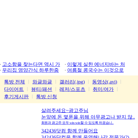
고소함을 찾는다면 역시 가
이렇게 실한 에너지바는 처
평잣
우리집 영양간식 하루한줌
음
여름철 콩국수는 이것으로
톡방 전체
ㅣ
와글와글
ㅣ
갤러리(.jpg)
ㅣ
동영상(.avi)
ㅣ
다이어트
ㅣ
뷰티/패션
ㅣ
레저/스포츠
ㅣ
취미/여가
ㅣ
후기게시판
ㅣ
톡방 신청
살려주세요~광고주님
눈앞에 돈 몇푼을 위해 아무광고나 받지 않..
회원과 광고주 모두 win-win할 수 있도록 하겠습니..
342436닷컴 함께 만들어요
342436닷컴을 함께 운영해나갈 전문가(?)