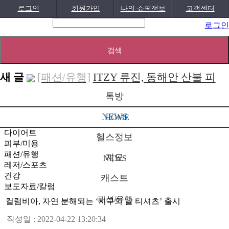
로그인
회원가입
나의 쇼핑정보
고객센터
로그인
새 글
[보도자료/칼럼]
GS25, 워너브라더스와
배트맨콜라·..
[04-05]
[건강]
봄철 자살률 증가, 10대 청소년
톡방
이 위..
[04-01]
[건강]
향긋한 봄내음 가득 제철나물,
NEWS
HOME
효능..
[03-29]
[건강]
봄에 심해지는 알레르기 비염 예
다이어트
헬스정보
피부/미용
방수..
[03-28]
[보도자료/칼럼]
오뚜기, 브랜드 경험
패션/유행
지도
NEWS
레저/스포츠
공간 ‘오키친 ..
[03-28]
[보도자료/칼럼]
GS25, 하이트진로와
건강
캐스트
손잡고 ‘갓생폭..
[05-24]
[건강]
무조건 탄수화물 끊기? 당류부
보도자료/칼럼
패션/유행
터 줄..
[05-19]
컬럼비아, 자연 분해되는 ‘지구의 날 티셔츠’ 출시
[다이어트]
운동 어려울때 다이어트 도
움되는 음..
[05-19]
작성일 : 2022-04-22 13:20:34
[패션/유행]
컬럼비아, 자연 분해되는