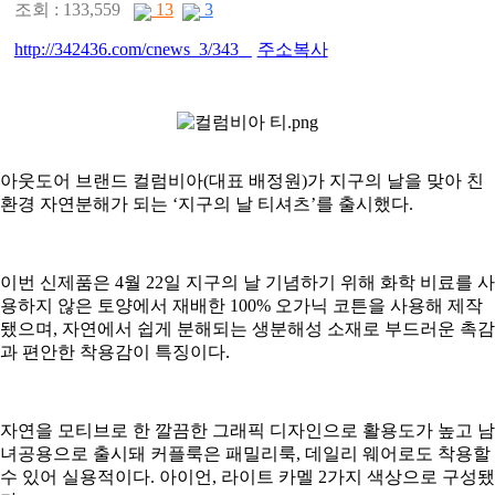
조회 : 133,559
13
3
‘지구의 ..
[04-22]
[패션/유행]
ITZY 류진, 동해안 산불 피
http://342436.com/cnews_3/343
주소복사
해 성금 5..
[04-12]
아웃도어 브랜드 컬럼비아(대표 배정원)가 지구의 날을 맞아 친
환경 자연분해가 되는 ‘지구의 날 티셔츠’를 출시했다.
이번 신제품은 4월 22일 지구의 날 기념하기 위해 화학 비료를 사
용하지 않은 토양에서 재배한 100% 오가닉 코튼을 사용해 제작
됐으며, 자연에서 쉽게 분해되는 생분해성 소재로 부드러운 촉감
과 편안한 착용감이 특징이다.
자연을 모티브로 한 깔끔한 그래픽 디자인으로 활용도가 높고 남
녀공용으로 출시돼 커플룩은 패밀리룩, 데일리 웨어로도 착용할
수 있어 실용적이다. 아이언, 라이트 카멜 2가지 색상으로 구성됐