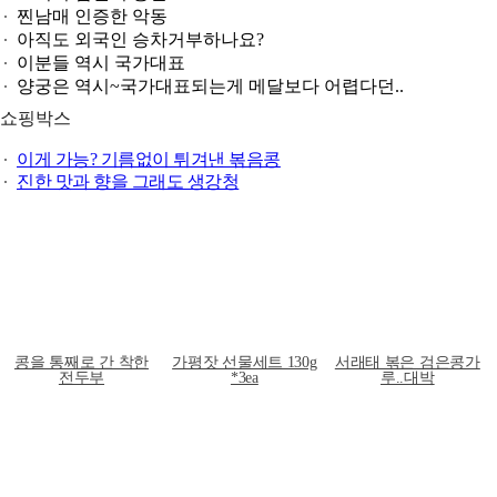
찐남매 인증한 악동
아직도 외국인 승차거부하나요?
이분들 역시 국가대표
양궁은 역시~국가대표되는게 메달보다 어렵다던..
쇼핑박스
이게 가능? 기름없이 튀겨낸 볶음콩
진한 맛과 향을 그래도 생강청
콩을 통째로 간 착한
가평잣 선물세트 130g
서래태 볶은 검은콩가
전두부
*3ea
루..대박