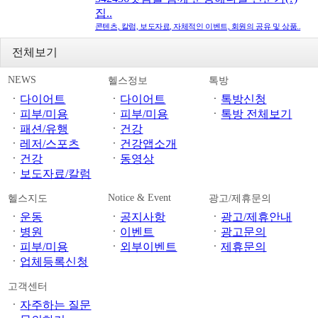
집..
콘텐츠, 칼럼, 보도자료, 자체적인 이벤트, 회원의 공유 및 상품..
전체보기
NEWS
헬스정보
톡방
ㆍ
다이어트
ㆍ
다이어트
ㆍ
톡방신청
ㆍ
피부/미용
ㆍ
피부/미용
ㆍ
톡방 전체보기
ㆍ
패션/유행
ㆍ
건강
ㆍ
레저/스포츠
ㆍ
건강앱소개
ㆍ
건강
ㆍ
동영상
ㆍ
보도자료/칼럼
Notice & Event
헬스지도
광고/제휴문의
ㆍ
운동
ㆍ
공지사항
ㆍ
광고/제휴안내
ㆍ
병원
ㆍ
이벤트
ㆍ
광고문의
ㆍ
피부/미용
ㆍ
외부이벤트
ㆍ
제휴문의
ㆍ
업체등록신청
고객센터
ㆍ
자주하는 질문