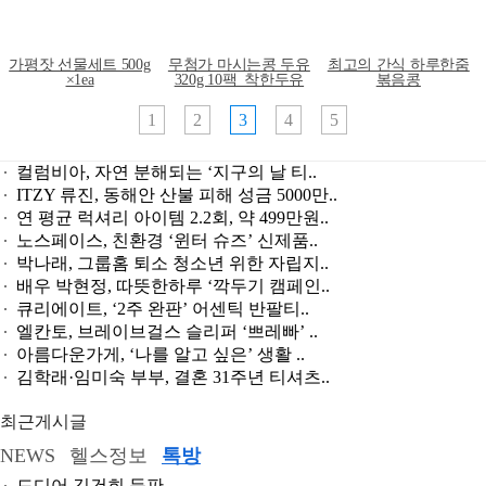
가평잣 선물세트 500g
무첨가 마시는콩 두유
최고의 간식 하루한줌
×1ea
320g 10팩_착한두유
볶음콩
1
2
3
4
5
컬럼비아, 자연 분해되는 ‘지구의 날 티..
ITZY 류진, 동해안 산불 피해 성금 5000만..
연 평균 럭셔리 아이템 2.2회, 약 499만원..
노스페이스, 친환경 ‘윈터 슈즈’ 신제품..
박나래, 그룹홈 퇴소 청소년 위한 자립지..
배우 박현정, 따뜻한하루 ‘깍두기 캠페인..
큐리에이트, ‘2주 완판’ 어센틱 반팔티..
엘칸토, 브레이브걸스 슬리퍼 ‘쁘레빠’ ..
아름다운가게, ‘나를 알고 싶은’ 생활 ..
김학래·임미숙 부부, 결혼 31주년 티셔츠..
최근게시글
NEWS
헬스정보
톡방
드디어 김건희 등판