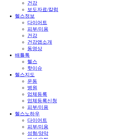
건강
보도자료/칼럼
헬스정보
다이어트
피부/미용
건강
건강앱소개
동영상
배틀톡
헬스
핫이슈
헬스지도
운동
병원
업체등록
업체등록신청
피부/미용
헬스노하우
다이어트
피부/미용
성형/양악