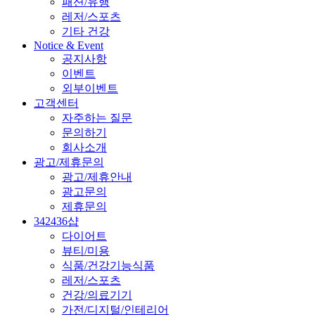
패션/유행
레저/스포츠
기타 건강
Notice & Event
공지사항
이벤트
외부이벤트
고객센터
자주하는 질문
문의하기
회사소개
광고/제휴문의
광고/제휴안내
광고문의
제휴문의
342436샵
다이어트
뷰티/미용
식품/건강기능식품
레저/스포츠
건강/의료기기
가전/디지털/인테리어