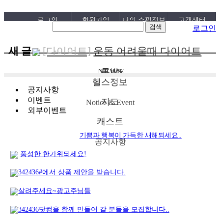
로그인
회원가입
나의 쇼핑정보
고객센터
로그인
새 글
[다이어트]
운동 어려울때 다이어트
도움되는 음..
[패션/유행]
컬럼비아, 자연 분해되는
[05-19]
NEWS
톡방
HOME
헬스정보
‘지구의 ..
[패션/유행]
ITZY 류진, 동해안 산불
[04-22]
공지사항
이벤트
지도
피해 성금 5..
[보도자료/칼럼]
GS25, 워너브라더스
[04-12]
Notice & Event
외부이벤트
와 배트맨콜라·..
[건강]
봄철 자살률 증가, 10대 청소년
[04-05]
캐스트
이 위..
[건강]
향긋한 봄내음 가득 제철나물,
기쁨과 행복이 가득한 새해되세요..
[04-01]
공지사항
효능..
[건강]
봄에 심해지는 알레르기 비염
[03-29]
풍성한 한가위되세요!
예방수..
[보도자료/칼럼]
오뚜기, 브랜드 경험
[03-28]
342436#에서 상품 제안을 받습니다.
공간 ‘오키친 ..
[보도자료/칼럼]
GS25, 하이트진로와
[03-28]
살려주세요~광고주님들
손잡고 ‘갓생폭..
[건강]
무조건 탄수화물 끊기? 당류부
[05-24]
342436닷컴을 함께 만들어 갈 분들을 모집합니다..