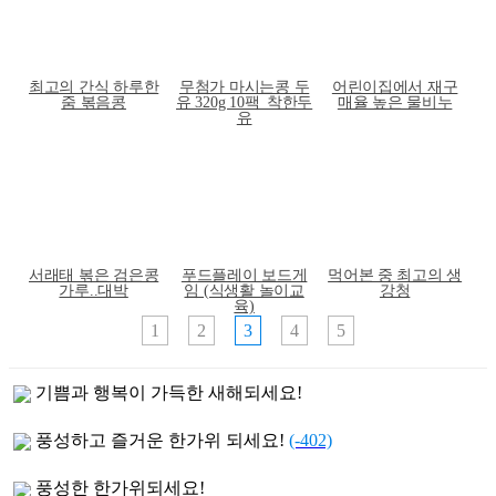
최고의 간식 하루한
무첨가 마시는콩 두
어린이집에서 재구
줌 볶음콩
유 320g 10팩_착한두
매율 높은 물비누
유
서래태 볶은 검은콩
푸드플레이 보드게
먹어본 중 최고의 생
가루..대박
임 (식생활 놀이교
강청
육)
1
2
3
4
5
기쁨과 행복이 가득한 새해되세요!
풍성하고 즐거운 한가위 되세요!
(-402)
풍성한 한가위되세요!