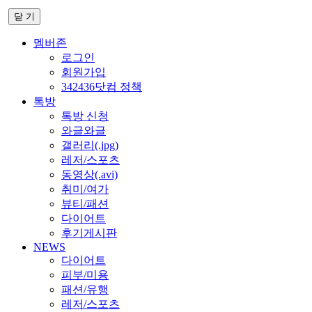
닫 기
멤버존
로그인
회원가입
342436닷컴 정책
톡방
톡방 신청
와글와글
갤러리(.jpg)
레저/스포츠
동영상(.avi)
취미/여가
뷰티/패션
다이어트
후기게시판
NEWS
다이어트
피부/미용
패션/유행
레저/스포츠