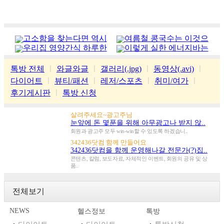
고소함을 찾는다면 역시
여름철 콩국수는 이것으
우리집 영양간식 하루한
이렇게 실한 에너지바는
가평잣
로
줌
처음
톡방 전체
ㅣ
와글와글
ㅣ
갤러리(.jpg)
ㅣ
동영상(.avi)
ㅣ
다이어트
ㅣ
뷰티/패션
ㅣ
레저/스포츠
ㅣ
취미/여가
ㅣ
후기게시판
ㅣ
톡방 신청
살려주세요~광고주님
눈앞에 돈 몇푼을 위해 아무광고나 받지 않..
회원과 광고주 모두 win-win할 수 있도록 하겠습니..
342436닷컴 함께 만들어요
342436닷컴을 함께 운영해나갈 전문가(?)집..
콘텐츠, 칼럼, 보도자료, 자체적인 이벤트, 회원의 공유 및 상
품..
전체보기
NEWS
헬스정보
톡방