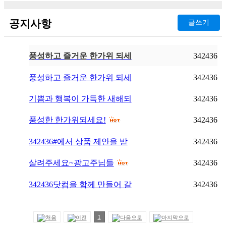
터 줄..
[05-19]
공지사항
글쓰기
풍성하고 즐거운 한가위 되세
342436
요!
(-402)
풍성하고 즐거운 한가위 되세
342436
요!
(-402)
기쁨과 행복이 가득한 새해되
342436
세요!
풍성한 한가위되세요!
342436
342436#에서 상품 제안을 받
342436
습니다.
살려주세요~광고주님들
342436
342436닷컴을 함께 만들어 갈
342436
분들을 모집합니다.
1