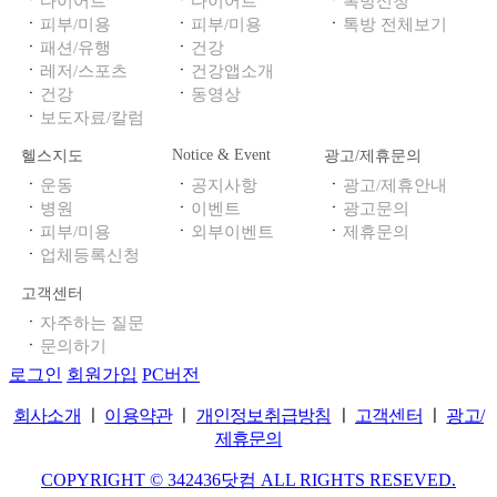
ㆍ
ㆍ
ㆍ
다이어트
다이어트
톡방신청
ㆍ
ㆍ
ㆍ
피부/미용
피부/미용
톡방 전체보기
ㆍ
ㆍ
패션/유행
건강
ㆍ
ㆍ
레저/스포츠
건강앱소개
ㆍ
ㆍ
건강
동영상
ㆍ
보도자료/칼럼
Notice & Event
헬스지도
광고/제휴문의
ㆍ
ㆍ
ㆍ
운동
공지사항
광고/제휴안내
ㆍ
ㆍ
ㆍ
병원
이벤트
광고문의
ㆍ
ㆍ
ㆍ
피부/미용
외부이벤트
제휴문의
ㆍ
업체등록신청
고객센터
ㆍ
자주하는 질문
ㆍ
문의하기
로그인
회원가입
PC버전
회사소개
ㅣ
이용약관
ㅣ
개인정보취급방침
ㅣ
고객센터
ㅣ
광고/
제휴문의
COPYRIGHT © 342436닷컴 ALL RIGHTS RESEVED.