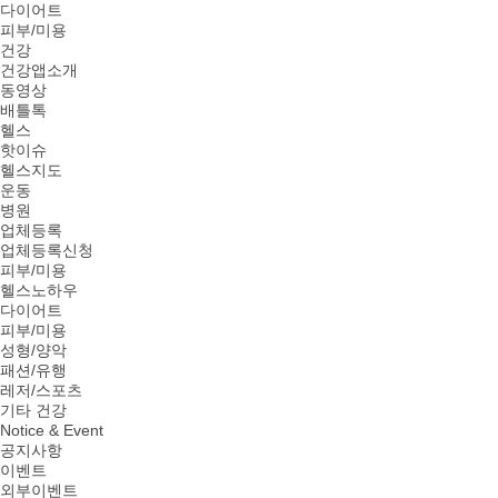
다이어트
피부/미용
건강
건강앱소개
동영상
배틀톡
헬스
핫이슈
헬스지도
운동
병원
업체등록
업체등록신청
피부/미용
헬스노하우
다이어트
피부/미용
성형/양악
패션/유행
레저/스포츠
기타 건강
Notice & Event
공지사항
이벤트
외부이벤트