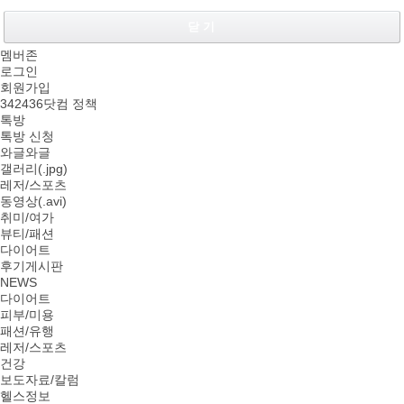
닫 기
멤버존
로그인
회원가입
342436닷컴 정책
톡방
톡방 신청
와글와글
갤러리(.jpg)
레저/스포츠
동영상(.avi)
취미/여가
뷰티/패션
다이어트
후기게시판
NEWS
다이어트
피부/미용
패션/유행
레저/스포츠
건강
보도자료/칼럼
헬스정보