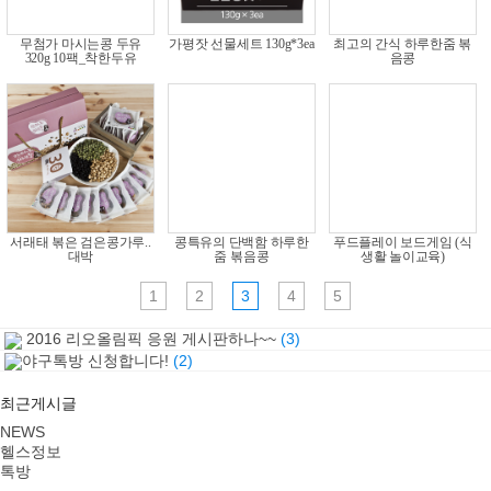
무첨가 마시는콩 두유
가평잣 선물세트 130g*3ea
최고의 간식 하루한줌 볶
320g 10팩_착한두유
음콩
서래태 볶은 검은콩가루..
콩특유의 단백함 하루한
푸드플레이 보드게임 (식
대박
줌 볶음콩
생활 놀이교육)
1
2
3
4
5
2016 리오올림픽 응원 게시판하나~~
(3)
야구톡방 신청합니다!
(2)
최근게시글
NEWS
헬스정보
톡방