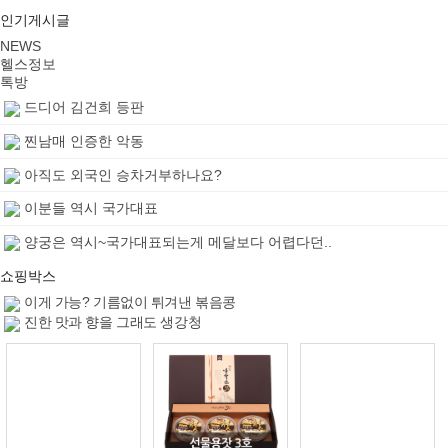
인기게시글
NEWS
헬스정보
톡방
드디어 김건희 등판
찐남매 인증한 악동
아직도 외국인 승차거부하나요?
이분들 역시 국가대표
양궁은 역시~국가대표되는게 메달보다 어렵다던..
쇼핑박스
이게 가능? 기름없이 튀겨낸 볶음콩
진한 맛과 향을 그래도 생강청