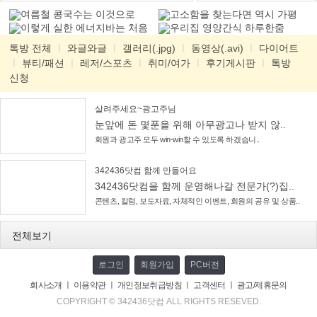
여름철 콩국수는 이것으로
고소함을 찾는다면 역시 가평
이렇게 실한 에너지바는 처음
잣
우리집 영양간식 하루한줌
톡방 전체
ㅣ
와글와글
ㅣ
갤러리(.jpg)
ㅣ
동영상(.avi)
ㅣ
다이어트
ㅣ
뷰티/패션
ㅣ
레저/스포츠
ㅣ
취미/여가
ㅣ
후기게시판
ㅣ
톡방
신청
살려주세요~광고주님
눈앞에 돈 몇푼을 위해 아무광고나 받지 않..
회원과 광고주 모두 win-win할 수 있도록 하겠습니..
342436닷컴 함께 만들어요
342436닷컴을 함께 운영해나갈 전문가(?)집..
콘텐츠, 칼럼, 보도자료, 자체적인 이벤트, 회원의 공유 및 상품..
전체보기
로그인
회원가입
PC버전
회사소개
ㅣ
이용약관
ㅣ
개인정보취급방침
ㅣ
고객센터
ㅣ
광고/제휴문의
COPYRIGHT © 342436닷컴 ALL RIGHTS RESEVED.