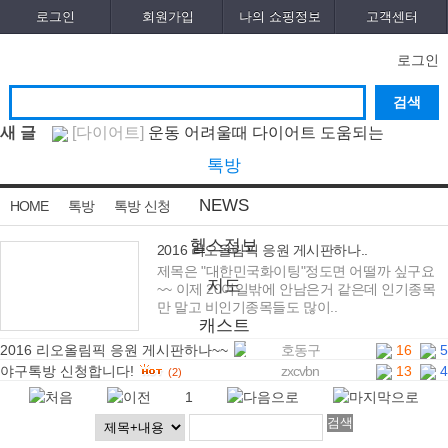
로그인
회원가입
나의 쇼핑정보
고객센터
로그인
새 글
[다이어트]
운동 어려울때 다이어트 도움되는
음..
[05-19]
[패션/유행]
컬럼비아, 자연 분해되는 ‘지구의 ..
[04-
톡방
22]
[패션/유행]
ITZY 류진, 동해안 산불 피해 성금
NEWS
HOME
톡방
톡방 신청
5..
[04-12]
[보도자료/칼럼]
GS25, 워너브라더스와 배트맨콜라
·..
[04-05]
[건강]
봄철 자살률 증가, 10대 청소년이 위..
[04-01]
헬스정보
2016 리오올림픽 응원 게시판하나..
[건강]
향긋한 봄내음 가득 제철나물, 효능..
[03-29]
제목은 "대한민국화이팅"정도면 어떨까 싶구요
글쓰기
지도
~~ 이제 20여일밖에 안남은거 같은데 인기종목
[건강]
봄에 심해지는 알레르기 비염 예방수..
[03-
만 말고 비인기종목들도 많이..
28]
[보도자료/칼럼]
오뚜기, 브랜드 경험 공간 ‘오키친
캐스트
..
[03-28]
[보도자료/칼럼]
GS25, 하이트진로와 손잡고 ‘갓생
2016 리오올림픽 응원 게시판하나~~
호동구
16
5
(3)
폭..
[05-24]
[건강]
무조건 탄수화물 끊기? 당류부터 줄..
[05-19]
야구톡방 신청합니다!
zxcvbn
13
4
(2)
1
검색