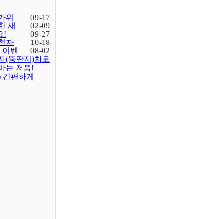
가위
09-17
한 새
02-09
!
09-27
첨자
10-18
입 이벤
08-02
자(뚱딴지)차로
바는 처음!
) 간편하게