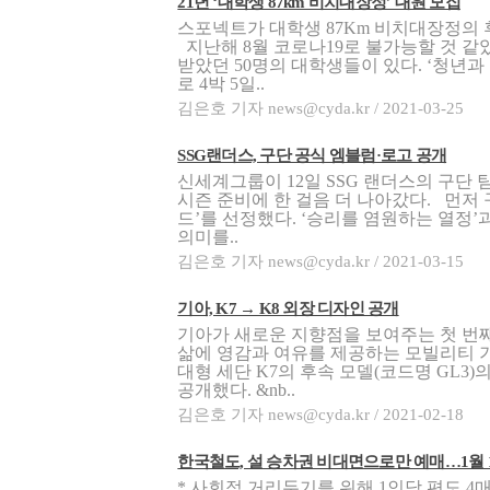
21년 ‘대학생 87km 비치대장정’ 대원 모집
스포넥트가 대학생 87Km 비치대장정의 
지난해 8월 코로나19로 불가능할 것 
받았던 50명의 대학생들이 있다. ‘청년과
로 4박 5일..
김은호 기자 news@cyda.kr / 2021-03-25
SSG랜더스, 구단 공식 엠블럼·로고 공개
신세계그룹이 12일 SSG 랜더스의 구단 
시즌 준비에 한 걸음 더 나아갔다. 먼저
드’를 선정했다. ‘승리를 염원하는 열정
의미를..
김은호 기자 news@cyda.kr / 2021-03-15
기아, K7 → K8 외장 디자인 공개
기아가 새로운 지향점을 보여주는 첫 번째
삶에 영감과 여유를 제공하는 모빌리티 기
대형 세단 K7의 후속 모델(코드명 GL3
공개했다. &nb..
김은호 기자 news@cyda.kr / 2021-02-18
한국철도, 설 승차권 비대면으로만 예매…1월 1
* 사회적 거리두기를 위해 1인당 편도 4매,