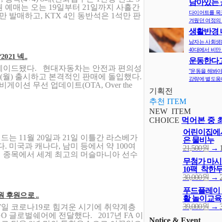
남아있는 
차권 예매는 오는 19일부터 21일까지 사흘간
지
다이어트를 목
 발매하고, KTX 4인 동반석은 1석만 판
겨웠던 여정의 
생활반경 
면 비만확률
남자는 사회생
40대에서 비만 
21 넥..
운동한다고
그레이드됐다. 현대자동차는 안전과 편의성
다? 오히려 
"운동을 해봐야
8일(월) 출시하고 본격적인 판매에 돌입했다.
감량에 별도움이
게이션 무선 업데이트(OTA, Over the
기획전
추천 ITEM
NEW ITEM
NEW
이게 바로 신상
콩을 통째로
드는 11월 20일과 21일 이틀간 라스베가
부300g 4모
. 미국과 캐나다, 남미 등에서 약 100여
16,000원
→
개 종목에서 세계 최고의 머슬마니아 선수
먹어본 중 
18,000원
→
잔다리 서리
 후원으로 ..
가루 180g
6,500원
→
5
7일 코로나19로 힘겨운 시기에 취약계층
 글로벌쉐어에 전달했다. 2017년 FA 이
Notice & Event