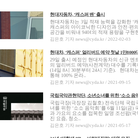
현대자동차, ‘캐스퍼 밴’ 출시
현대자동차는 3일 적재 능력을 강화한 ‘
캐스퍼의 아이코닉한 디자인과 안전·편의
공간을 비워내 940ℓ의 적재 용량을 구현한
김은호 기자 news@cyda.kr / 2022-02-03
현대차, ‘캐스퍼’ 얼리버드 예약 첫날 1만8000
29일 출시 예정인 현대자동차의 신규 엔트리 
의 얼리버드 예약(사전계약) 대수를 기록
(14일 8시 30분부터 24시 기준). 현대
통해 100% 온라..
김은호 기자 news@cyda.kr / 2021-09-15
국립국악관현악단, 소년소녀를 위한 ‘소소 음악
국립극장(극장장 김철호) 전속단체 국립
녀를 위한 ‘소소 음악회’를 6월 11일(
과 가요의 요소를 접목한 일명 조선팝(국
진 요즘, 청소..
김은호 기자 news@cyda.kr / 2021-05-17