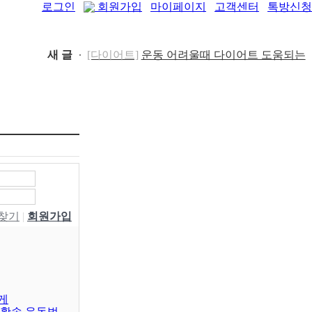
로그인
회원가입
마이페이지
고객센터
톡방신청
새 글
[패션/유행]
컬럼비아, 자연 분해되는 ‘지구의 ..
[04-22]
[패션/유행]
ITZY 류진, 동해안 산불 피해 성금
5..
[04-12]
[보도자료/칼럼]
GS25, 워너브라더스와 배트맨
콜라·..
[04-05]
[건강]
봄철 자살률 증가, 10대 청소년이 위..
[04-01]
[건강]
향긋한 봄내음 가득 제철나물, 효능..
[03-29]
[건강]
봄에 심해지는 알레르기 비염 예방수..
[03-28]
[보도자료/칼럼]
오뚜기, 브랜드 경험 공간 ‘오
W찾기
|
회원가입
키친 ..
[03-28]
[보도자료/칼럼]
GS25, 하이트진로와 손잡고
‘갓생폭..
[05-24]
[건강]
무조건 탄수화물 끊기? 당류부터 줄..
[05-19]
[다이어트]
운동 어려울때 다이어트 도움되는
음..
[05-19]