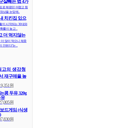
군살빼는 법 4가
표로 해왔던 어렵고 힘
정상을 눈앞에..
내 치킨집 있으
 ..
활이 시작되는 30대와
확률이 높고 ..
 더 먹지않는
식..
 더 많이 먹으니 체중
 안된다"는 ..
~
 갈아넣은 전두
14,402원
최고의 생강청
18,000원
태 볶은 검은콩
,850원