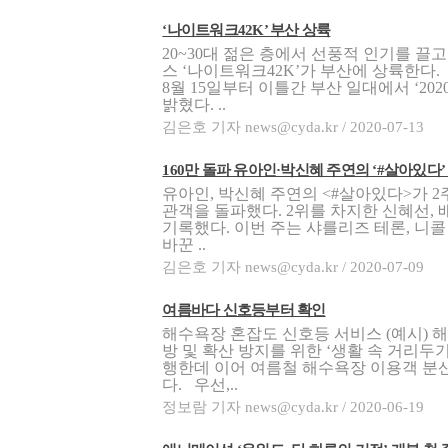
‘나이트워크42K’ 부산 상륙
20~30대 젊은 층에서 선풍적 인기를 끌
스 ‘나이트워크42K’가 부산에 상륙한다
8월 15일부터 이틀간 부산 일대에서 ‘20
밝혔다. ..
김은호 기자 news@cyda.kr / 2020-07-13
160만 돌파 유아인·박신혜 주연의 ‘#살아있다’ 
유아인, 박신혜 주연의 <#살아있다>가 2주
관객을 돌파했다. 2위를 차지한 신혜선, 
기록했다. 이번 주는 샤를리즈 테론, 니콜
바꾼 ..
김은호 기자 news@cyda.kr / 2020-07-09
여름바다 신호등부터 확인
해수욕장 혼잡도 신호등 서비스 (예시) 
방 및 확산 방지를 위한 ‘생활 속 거리두
행한데 이어 여름철 해수욕장 이용객 분산
다. 우선,..
정보람 기자 news@cyda.kr / 2020-06-19