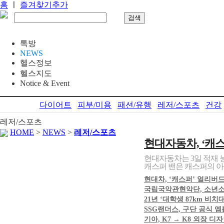
홈
ㅣ
즐겨찾기추가
톡방
NEWS
헬스정보
헬스지도
Notice & Event
다이어트
피부/미용
패션/유행
레저/스포츠
건강
레저/스포츠
HOME
>
NEWS
>
레저/스포츠
현대자동차, ‘캐스
현대자동차는 3일 적재 
캐스퍼 밴은 캐스퍼의 아
현대차, ‘캐스퍼’ 얼리버드 
국립국악관현악단, 소년소녀
21년 ‘대학생 87km 비치
SSG랜더스, 구단 공식 
기아, K7 → K8 외장 디