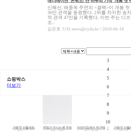
애니메이션 ‘온워드: 단 하루의 기적’ 개봉 첫 주 
신혜선, 배종옥 주연의 <결백>이 개봉 첫
36만 관객을 동원했다. 2위를 차지한 송
적 관객 47만을 기록했다. 이번 주는 디
조..
김은호 기자 news@cyda.kr / 2020-06-18
1
2
3
4
5
쇼핑박스
더보기
6
7
8
9
10
가평잣 선물세트
무첨가 마시는콩 두유
어린이집에서 재구매
가평잣 선물