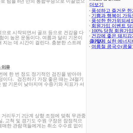
자로 팀을 8년 만의 통합우승으로 이끌었으
더보기
풍성하고 즐거운 한
되세요!
기쁨과 행복이 가득
(-402)
해되세요!
풍성한 한가위되세요
회원가입 이벤트 당
발표
100% 당첨 회원가
(4)
적으로 시작되면서 골프 등으로 건강을 다
트(종료)
건강에 좋은 돼지감
(23)
위험이 높은 운동이다. 여름과 달리 기온이
즐기자
이렇게 실한 에너지
 지는 데 시간이 걸린다. 충분한 스트레
여름철 콩국수(콩물
 이유
번에 한 번 정도 정기적인 검진을 받아야
정이다. 검진하기 가장 좋은 때는 24절기
은 밤 기온이 낮아지며 수증기와 지표가 서
회적 거리두기 2단계 상향 조정에 맞춰 무관중
잠실, 고척 및 경기도 수원 구장은 잠정적으
전 예매한 관람객들에게는 취소 수수료 없이