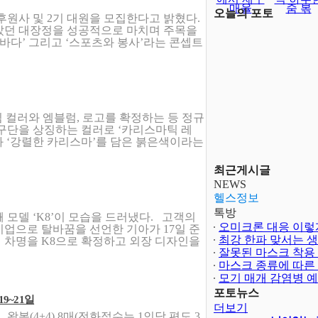
매율
줌 볶
오늘의 포토
후원사 및 2기 대원을 모집한다고 밝혔다.
같았던 대장정을 성공적으로 마치며 주목을
 바다’ 그리고 ‘스포츠와 봉사’라는 콘셉트
팀 컬러와 엠블럼, 로고를 확정하는 등 정규
 구단을 상징하는 컬러로 ‘카리스마틱 레
’과 ‘강렬한 카리스마’를 담은 붉은색이라는
최근게시글
NEWS
헬스정보
톡방
 모델 ‘K8’이 모습을 드러냈다. 고객의
드디어 김건희 등판
업으로 탈바꿈을 선언한 기아가 17일 준
찐남매 인증한 악동
)의 차명을 K8으로 확정하고 외장 디자인을
아직도 외국인 승차
이분들 역시 국가대
양궁은 역시~국가
보다 어렵..
포토뉴스
9~21일
더보기
 왕복(4+4) 8매(전화접수는 1인당 편도 3