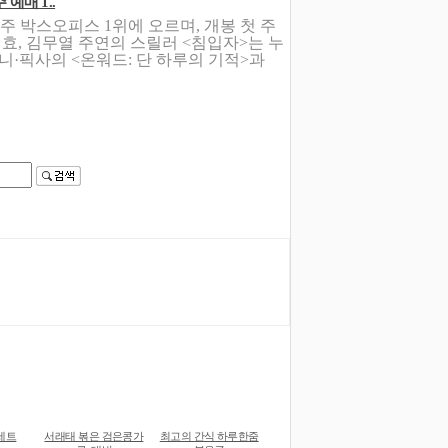
예매 1..
 주 박스오피스 1위에 오르며, 개봉 첫 주
지효, 김무열 주연의 스릴러 <침입자>는 누
즈니·픽사의 <온워드: 단 하루의 기적>과
세트
서래태 볶은 검은콩가
최고의 간식 하루한줌