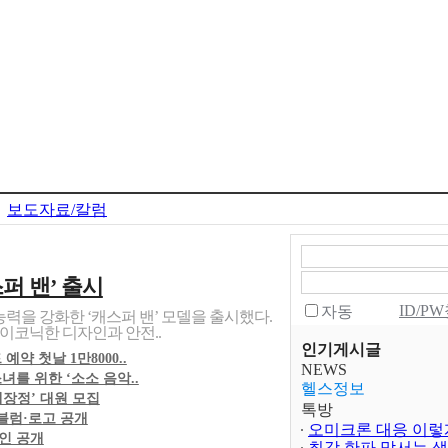
보도자료/칼럼
퍼 밴’ 출시
ID/P
자동
능력을 강화한 ‘캐스퍼 밴’ 모델을 출시했다.
이코닉한 디자인과 안전..
인기게시글
예약 첫날 1만8000..
NEWS
를 위한 ‘소소 음악..
헬스정보
대장정’ 대원 모집
톡방
엠블럼·로고 공개
드디어 김건희 등판
자인 공개
찐남매 인증한 악동