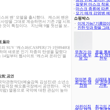
아직도 외국인 승차
이분들 역시 국가대
양궁은 역시~국가
캐스퍼 밴’ 모델을 출시했다. 캐스퍼 밴은
보다 어렵..
쇼핑박스
사양을 그대로 계승하면서 기존 2열 시트
이게 가능? 기름없
 것이 특징이다. 지난해 9월 첫선을 보..
진한 맛과 향을 그
대 돌파
SUV ‘캐스퍼(CASPER)’가 1만8940대
하며 새로운 인기 차종의 탄생을 알렸다
무첨가 마
콩을 통
시는콩 두
로 간 착
차는 14일부터 웹사이트 ‘캐스퍼 온라인’을
유 32
전두
회’ 공연
먹어본 중
서래태 
국악관현악단(예술감독 김성진)은 소년소
최고의 생
은 검은
강청
가루.
금) 국립극장 해오름극장에서 공연한다. 국악
악팝) 열풍으로 국악에 대한 관심이 높아
어린이집
최고의 
에서 재구
식 하루