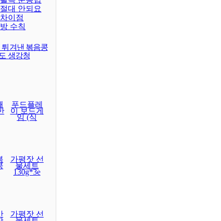
거부하나요?
표
대표되는게 메달
이 튀겨낸 볶음콩
래도 생강청
째
푸드플레
한
이 보드게
임 (식
볶
가평잣 선
콩
물세트
130g*3e
간
가평잣 선
한
물세트