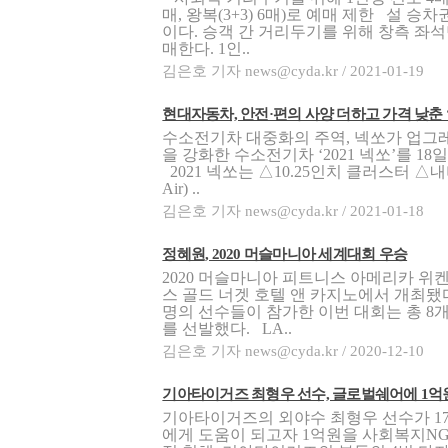
매, 왕복(3+3) 6매)로 예매 제한 설 승
이다. 승객 간 거리두기를 위해 창측 좌석만
매한다. 1인..
김은호 기자 news@cyda.kr / 2021-01-19
현대자동차, 안전·편의 사양 더하고 가격 낮춘 ‘20
수소전기차 대중화의 주역, 넥쏘가 업
을 강화한 수소전기차 ‘2021 넥쏘’를 1
2021 넥쏘는 △10.25인치 클러스터 △내비
Air) ..
김은호 기자 news@cyda.kr / 2021-01-18
정혜원, 2020 머슬마니아 세계대회 우승
2020 머슬마니아 피트니스 아메리카 위켄
스 골드 너겟 호텔 앤 카지노에서 개최됐다
명의 선수들이 참가한 이번 대회는 총 8
를 선발했다. LA..
김은호 기자 news@cyda.kr / 2020-12-10
기아타이거즈 최형우 선수, 글로벌쉐어에 1억원
기아타이거즈의 외야수 최형우 선수가 1
에게 도움이 되고자 1억원을 사회복지NGO