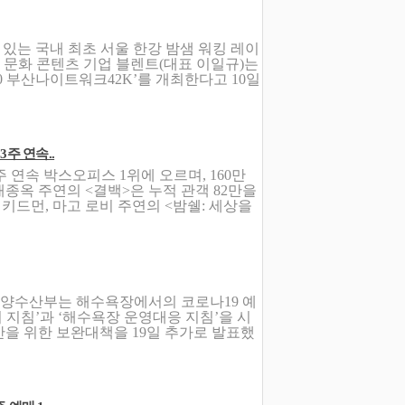
고 있는 국내 최초 서울 한강 밤샘 워킹 레이
. 문화 콘텐츠 기업 블렌트(대표 이일규)는
20 부산나이트워크42K’를 개최한다고 10일
3주 연속..
 연속 박스오피스 1위에 오르며, 160만
배종옥 주연의 <결백>은 누적 관객 82만을
 키드먼, 마고 로비 주연의 <밤쉘: 세상을
해양수산부는 해수욕장에서의 코로나19 예
기 지침’과 ‘해수욕장 운영대응 지침’을 시
을 위한 보완대책을 19일 추가로 발표했