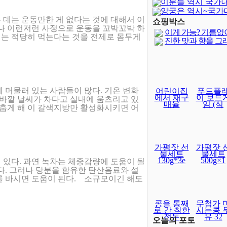
이분들 역시 국가
양궁은 역시~국가
 데는 운동만한 게 없다는 것에 대해서 이
달보다 어렵..
쇼핑박스
러나 이런저런 사정으로 운동을 꼬박꼬박 하
이게 가능? 기름없
는 적당히 먹는다는 것을 전제로 몸무게
진한 맛과 향을 그
 머물러 있는 사람들이 많다. 기온 변화
어린이집
푸드플
에서 재구
이 보드
 바깥 날씨가 차다고 실내에 움츠리고 있
매율
임 (식
 춥게 해 이 갈색지방만 활성화시키면 어
가평잣 선
가평잣 
물세트
물세트
130g*3e
500g×1
 있다. 과연 녹차는 체중감량에 도움이 될
다. 그러나 당분을 함유한 탄산음료와 설
를 바시면 도움이 된다. 소규모이긴 해도
콩을 통째
무첨가 
로 간 착한
시는콩 
전두
유 32
오늘의 포토