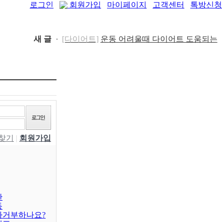
로그인
회원가입
마이페이지
고객센터
톡방신청
새 글
[다이어트]
운동 어려울때 다이어트 도움되는
[패션/유행]
컬럼비아, 자연 분해되는 ‘지구의 ..
음..
[05-19]
[04-22]
[패션/유행]
ITZY 류진, 동해안 산불 피해 성금
5..
[04-12]
[보도자료/칼럼]
GS25, 워너브라더스와 배트맨
콜라·..
[04-05]
[건강]
봄철 자살률 증가, 10대 청소년이 위..
[04-01]
[건강]
향긋한 봄내음 가득 제철나물, 효능..
W찾기
|
회원가입
[03-29]
[건강]
봄에 심해지는 알레르기 비염 예방수..
[03-28]
[보도자료/칼럼]
오뚜기, 브랜드 경험 공간 ‘오
키친 ..
[03-28]
[보도자료/칼럼]
GS25, 하이트진로와 손잡고
‘갓생폭..
[05-24]
[건강]
무조건 탄수화물 끊기? 당류부터 줄..
판
동
[05-19]
차거부하나요?