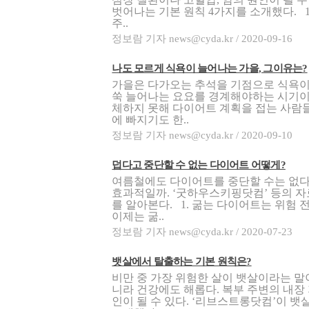
벗어나는 기본 원칙 4가지를 소개했다. 
주..
정보람 기자 news@cyda.kr / 2020-09-16
나도 모르게 식욕이 늘어나는 가을, 그이유는?
가을은 다가오는 추석을 기점으로 식욕이
쑥 늘어나는 요요를 경계해야하는 시기이
체하지 못해 다이어트 계획을 접는 사람들
에 빠지기도 한..
정보람 기자 news@cyda.kr / 2020-09-10
덥다고 중단할 수 없는 다이어트 어떻게?
여름철에도 다이어트를 중단할 수는 없다
효과적일까. ‘굿하우스키핑닷컴’ 등의 자
를 알아본다. 1. 굶는 다이어트는 위험 
이제는 굶..
정보람 기자 news@cyda.kr / 2020-07-23
뱃살에서 탈출하는 기본 원칙은?
비만 중 가장 위험한 살이 뱃살이라는 말이
니라 건강에도 해롭다. 복부 주변의 내장 
인이 될 수 있다. ‘리브스트롱닷컴’이 뱃