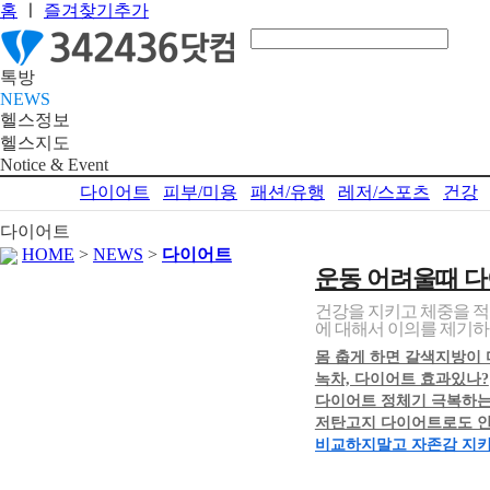
홈
ㅣ
즐겨찾기추가
톡방
NEWS
헬스정보
헬스지도
Notice & Event
다이어트
피부/미용
패션/유행
레저/스포츠
건강
다이어트
HOME
>
NEWS
>
다이어트
운동 어려울때 다
건강을 지키고 체중을 적
에 대해서 이의를 제기하는
몸 춥게 하면 갈색지방이
녹차, 다이어트 효과있나?
다이어트 정체기 극복하는
저탄고지 다이어트로도 안빠
비교하지말고 자존감 지키