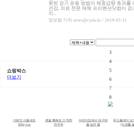
못된 걷기 운동 방법이 체중감량 효과를 
건강, 의료 전문 매체 프리벤션닷컴이 걷
지..
정보람 기자 news@cyda.kr / 2019-05-31
1
2
3
4
5
쇼핑박스
더보기
6
7
8
가평잣 선물세트
콩을 통째로 간 착한
어린이집에서 재구매
푸드플레이 보
500g×1ea
전두부
율 높은 물
(식생활 