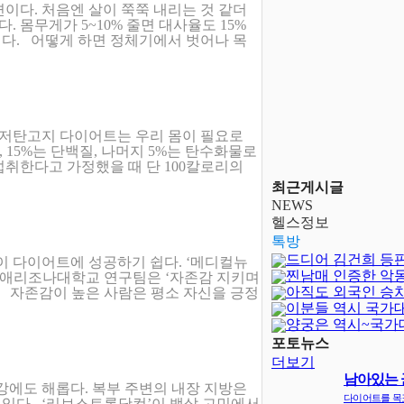
이다. 처음엔 살이 쭉쭉 내리는 것 같더
. 몸무게가 5~10% 줄면 대사율도 15%
다. 어떻게 하면 정체기에서 벗어나 목
 저탄고지 다이어트는 우리 몸이 필요로
 15%는 단백질, 나머지 5%는 탄수화물로
섭취한다고 가정했을 때 단 100칼로리의
최근게시글
NEWS
헬스정보
톡방
드디어 김건희 등
이 다이어트에 성공하기 쉽다. ‘메디컬뉴
찐남매 인증한 악
국 애리조나대학교 연구팀은 ‘자존감 지키며
아직도 외국인 승
다. 자존감이 높은 사람은 평소 자신을 긍정
이분들 역시 국가
양궁은 역시~국가
달보다 어렵..
포토뉴스
더보기
남아있는 
강에도 해롭다. 복부 주변의 내장 지방은
지
다이어트를 목
수 있다. ‘리브스트롱닷컴’이 뱃살 고민에서