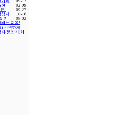
한가위
09-17
득한
02-09
요!
09-27
당첨자
10-18
입 이
08-02
바는 처음!
물) 간편하게
감자(뚱딴지)차