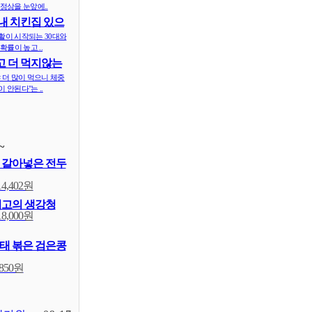
정상을 눈앞에..
내 치킨집 있으
 ..
활이 시작되는 30대와
확률이 높고 ..
 더 먹지않는
식..
 더 많이 먹으니 체중
 안된다"는 ..
~
 갈아넣은 전두
14,402원
최고의 생강청
18,000원
태 볶은 검은콩
,850원