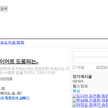
보도자료/칼럼
이어트 도움되는..
ID/P
자동
당하게 유지하는 데는 운동만한 게 없다는 것
 사람은 없을 것이다. 그러나 이런..
인기게시글
 다이어트
NEWS
헬스정보
 법
톡방
지는 살, 왜?
드디어 김건희 등
며 똑똑하게 살빼기
찐남매 인증한 악
아직도 외국인 승