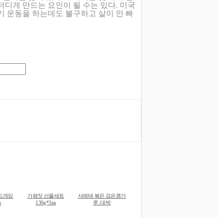
더디게 만드는 요인이 될 수는 있다. 미국
기 운동을 하는데도 불구하고 살이 안 빠
드게임
가평잣 선물세트
서래태 볶은 검은콩가
놀
130g*3ea
루..대박