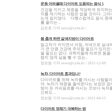
운동 어려울때 다이어트 도움되는 음식 5
건강을 지키고 체중을 적당하게 유지하는
의를 제기하는 사람은 없을 것이다. 그
는게 쉽지않다. 다행스럽게도 음식 중에
를 줄이는 ..
김은호 기자 news@cyda.kr /
몸 춥게 하면 갈색지방이 다이어트
일교차가 커지면서 아침, 저녁으로 실내에
가 큰 만큼 건강에 주의할 필요가 있지만
을 필요는 없다. 과학자들에 따르면 몸을
렵지 않게 살을 뺄 수 있는..
정보람 기자 news@cyda.kr / 2021-12-09
녹차, 다이어트 효과있나?
다이어트를 위해 녹차를 마시는 사람들이
까. 녹차가 체중을 줄여준다는 보장은 없
탕이 든 커피음료를 마시는 것보다 녹차
신뢰도 ..
정보람 기자 news@cyda.kr / 2021-04-15
다이어트 정체기 극복하는 법