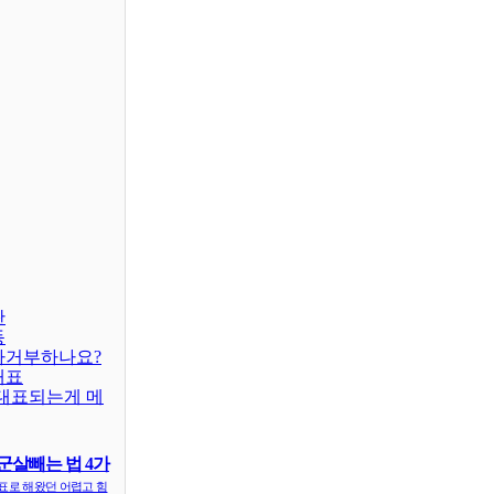
판
동
차거부하나요?
대표
대표되는게 메
군살빼는 법 4가
표로 해왔던 어렵고 힘