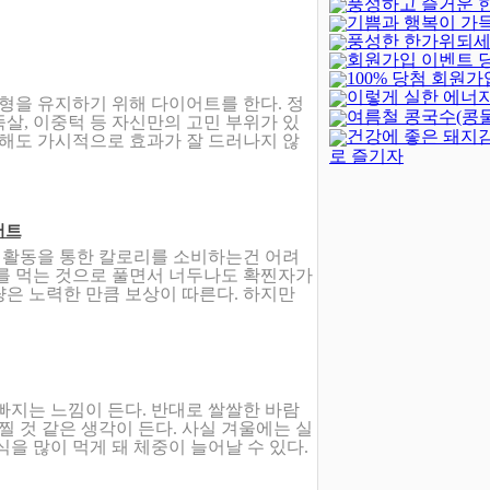
풍성하고 즐거운 
기쁨과 행복이 가
되세요!
(-402)
풍성한 한가위되세
새해되세요!
회원가입 이벤트 
100% 당첨 회원가
발표
(4)
이렇게 실한 에너지
벤트(종료)
(23)
형을 유지하기 위해 다이어트를 한다. 정
여름철 콩국수(콩
살, 이중턱 등 자신만의 고민 부위가 있
건강에 좋은 돼지
 해도 가시적으로 효과가 잘 드러나지 않
로 즐기자
어트
외활동을 통한 칼로리를 소비하는건 어려
스를 먹는 것으로 풀면서 너두나도 확찐자가
은 노력한 만큼 보상이 따른다. 하지만
빠지는 느낌이 든다. 반대로 쌀쌀한 바람
찔 것 같은 생각이 든다. 사실 겨울에는 실
을 많이 먹게 돼 체중이 늘어날 수 있다.