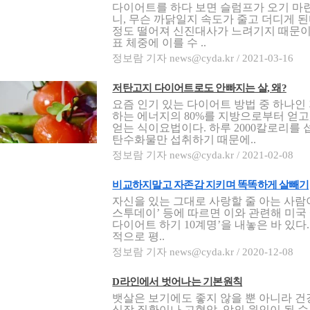
다이어트를 하다 보면 슬럼프가 오기 마련
니, 무슨 까닭일지 속도가 줄고 더디게 된다
정도 떨어져 신진대사가 느려기지 때문이
표 체중에 이를 수 ..
정보람 기자 news@cyda.kr / 2021-03-16
저탄고지 다이어트로도 안빠지는 살, 왜?
요즘 인기 있는 다이어트 방법 중 하나인
하는 에너지의 80%를 지방으로부터 얻고,
얻는 식이요법이다. 하루 2000칼로리를 
탄수화물만 섭취하기 때문에..
정보람 기자 news@cyda.kr / 2021-02-08
비교하지말고 자존감 지키며 똑똑하게 살빼기
자신을 있는 그대로 사랑할 줄 아는 사람
스투데이’ 등에 따르면 이와 관련해 미
다이어트 하기 10계명’을 내놓은 바 있
적으로 평..
정보람 기자 news@cyda.kr / 2020-12-08
D라인에서 벗어나는 기본원칙
뱃살은 보기에도 좋지 않을 뿐 아니라 건
심장 질환이나 고혈압, 암의 원인이 될 