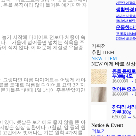
겨웠던 여정의 
1. 몸을 움직여라 많이 들어온 얘기지만 자
생활반경 
면 비만확률
남자는 사회생
40대에서 비만 
운동한다고
다? 오히려 
"운동을 해봐야
 늘기 시작해 다이어트 전보다 체중이 쑥
감량에 별도움이
다. 가을에 접어들면 넘치는 식욕을 주
기획전
이 적지 않다. 이 때문에 계절성 우울증
추천 ITEM
NEW ITEM
NEW
이게 바로 신상
콩을 통째로
부300g 4모
. 그렇다면 여름 다이어트는 어떻게 해야
16,000원
→
료를 토대로 여름철 다이어트 요령 3가지
먹어본 중 
전문가들은 “한때 1일 1식이 주목받았지만
18,000원
→
잔다리 서리
가루 180g
6,500원
→
5
 있다. 뱃살은 보기에도 좋지 않을 뿐 아
Notice & Event
지방은 심장 질환이나 고혈압, 암 등의 원
더보기
살 고민에서 벗어나는 기본 원칙 4가지를