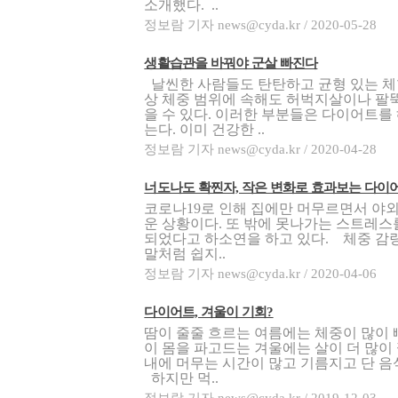
소개했다. ..
정보람 기자 news@cyda.kr / 2020-05-28
생활습관을 바꿔야 군살 빠진다
날씬한 사람들도 탄탄하고 균형 있는 체
상 체중 범위에 속해도 허벅지살이나 팔뚝
을 수 있다. 이러한 부분들은 다이어트를
는다. 이미 건강한 ..
정보람 기자 news@cyda.kr / 2020-04-28
너도나도 확찐자, 작은 변화로 효과보는 다이
코로나19로 인해 집에만 머무르면서 야
운 상황이다. 또 밖에 못나가는 스트레
되었다고 하소연을 하고 있다. 체중 감량
말처럼 쉽지..
정보람 기자 news@cyda.kr / 2020-04-06
다이어트, 겨울이 기회?
땀이 줄줄 흐르는 여름에는 체중이 많이 
이 몸을 파고드는 겨울에는 살이 더 많이 
내에 머무는 시간이 많고 기름지고 단 음식
하지만 먹..
정보람 기자 news@cyda.kr / 2019-12-03