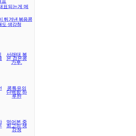
대표
대표되는게 메
이 튀겨낸 볶음콩
래도 생강청
레
서래태 볶
게
은 검은콩
가루.
선
콩특유의
단백함 하
루한
마
먹어본 중
두
최고의 생
강청