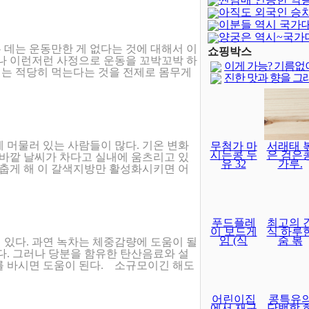
아직도 외국인 승
이분들 역시 국가
양궁은 역시~국가
 데는 운동만한 게 없다는 것에 대해서 이
달보다 어렵..
쇼핑박스
러나 이런저런 사정으로 운동을 꼬박꼬박 하
이게 가능? 기름없
는 적당히 먹는다는 것을 전제로 몸무게
진한 맛과 향을 그
 머물러 있는 사람들이 많다. 기온 변화
무첨가 마
서래태 
시는콩 두
은 검은
 바깥 날씨가 차다고 실내에 움츠리고 있
유 32
가루.
 춥게 해 이 갈색지방만 활성화시키면 어
푸드플레
최고의 
이 보드게
식 하루
임 (식
줌 볶
 있다. 과연 녹차는 체중감량에 도움이 될
다. 그러나 당분을 함유한 탄산음료와 설
를 바시면 도움이 된다. 소규모이긴 해도
어린이집
콩특유
에서 재구
단백함 