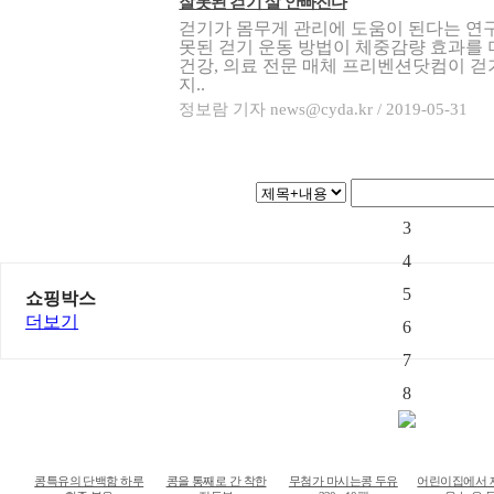
잘못된 걷기 살 안빠진다
걷기가 몸무게 관리에 도움이 된다는 연
못된 걷기 운동 방법이 체중감량 효과를 
건강, 의료 전문 매체 프리벤션닷컴이 걷
지..
정보람 기자 news@cyda.kr / 2019-05-31
1
2
3
4
5
쇼핑박스
더보기
6
7
8
콩특유의 단백함 하루
콩을 통째로 간 착한
무첨가 마시는콩 두유
어린이집에서 