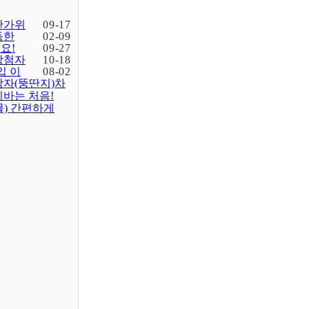
한가위
09-17
득한
02-09
요!
09-27
당첨자
10-18
입 이
08-02
감자(뚱딴지)차
바는 처음!
물) 간편하게