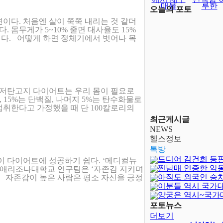
매율
루한
오늘의 포토
이다. 처음엔 살이 쭉쭉 내리는 것 같더
. 몸무게가 5~10% 줄면 대사율도 15%
다. 어떻게 하면 정체기에서 벗어나 목
 저탄고지 다이어트는 우리 몸이 필요로
 15%는 단백질, 나머지 5%는 탄수화물로
섭취한다고 가정했을 때 단 100칼로리의
최근게시글
NEWS
헬스정보
톡방
드디어 김건희 등
이 다이어트에 성공하기 쉽다. ‘메디컬뉴
찐남매 인증한 악
국 애리조나대학교 연구팀은 ‘자존감 지키며
아직도 외국인 승
다. 자존감이 높은 사람은 평소 자신을 긍정
이분들 역시 국가
양궁은 역시~국가
달보다 어렵..
포토뉴스
더보기