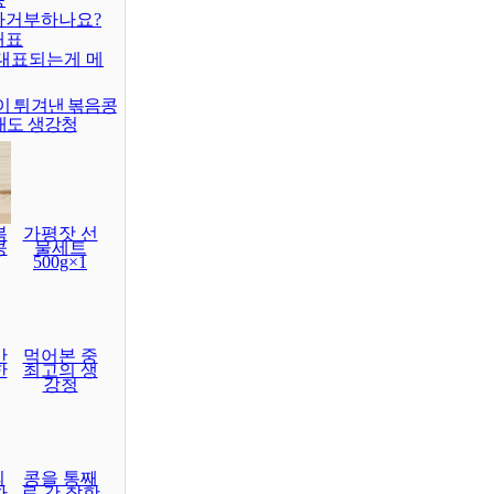
차거부하나요?
대표
대표되는게 메
이 튀겨낸 볶음콩
래도 생강청
볶
가평잣 선
콩
물세트
500g×1
간
먹어본 중
한
최고의 생
강청
의
콩을 통째
하
로 간 착한