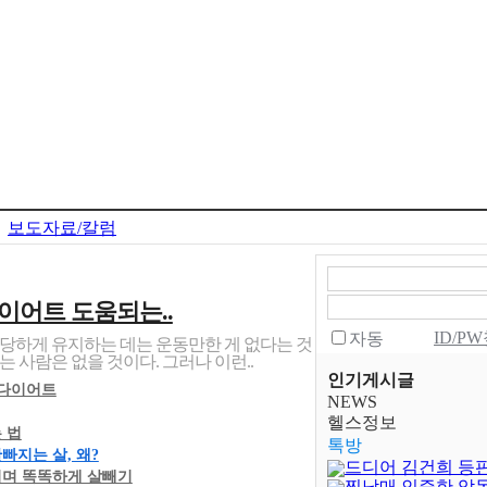
보도자료/칼럼
이어트 도움되는..
ID/P
자동
당하게 유지하는 데는 운동만한 게 없다는 것
 사람은 없을 것이다. 그러나 이런..
인기게시글
 다이어트
NEWS
헬스정보
 법
톡방
지는 살, 왜?
드디어 김건희 등
며 똑똑하게 살빼기
찐남매 인증한 악