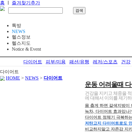
홈
ㅣ
즐겨찾기추가
톡방
NEWS
헬스정보
헬스지도
Notice & Event
다이어트
피부/미용
패션/유행
레저/스포츠
건강
다이어트
HOME
>
NEWS
>
다이어트
운동 어려울때 다
건강을 지키고 체중을 적
에 대해서 이의를 제기하는
몸 춥게 하면 갈색지방이
녹차, 다이어트 효과있나?
다이어트 정체기 극복하는
저탄고지 다이어트로도 안빠
비교하지말고 자존감 지키