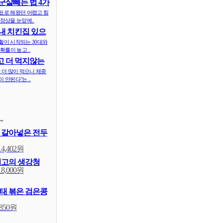
군살빼는 법 4가
표로 해왔던 어렵고 힘
정상을 눈앞에..
내 치킨집 있으
 ..
활이 시작되는 30대와
확률이 높고 ..
 더 먹지않는
식..
 더 많이 먹으니 체중
 안된다"는 ..
~
 갈아넣은 전두
14,402원
최고의 생강청
18,000원
태 볶은 검은콩
,850원