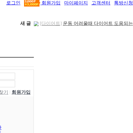
로그인
회원가입
마이페이지
고객센터
톡방신청
새 글
[다이어트]
운동 어려울때 다이어트 도움되는
음..
[05-19]
[패션/유행]
컬럼비아, 자연 분해되는 ‘지구의
..
[04-22]
[패션/유행]
ITZY 류진, 동해안 산불 피해 성
금 5..
[04-12]
[보도자료/칼럼]
GS25, 워너브라더스와 배트
맨콜라·..
[04-05]
[건강]
봄철 자살률 증가, 10대 청소년이 위..
[04-01]
[건강]
향긋한 봄내음 가득 제철나물, 효능..
[03-29]
[건강]
봄에 심해지는 알레르기 비염 예방수..
W찾기
|
회원가입
[03-28]
[보도자료/칼럼]
오뚜기, 브랜드 경험 공간
‘오키친 ..
[03-28]
[보도자료/칼럼]
GS25, 하이트진로와 손잡고
‘갓생폭..
[05-24]
[건강]
무조건 탄수화물 끊기? 당류부터 줄..
판
[05-19]
동