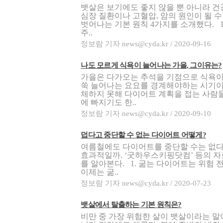
뱃살은 보기에도 좋지 않을 뿐 아니라 건
심장 질환이나 고혈압, 암의 원인이 될 
벗어나는 기본 원칙 4가지를 소개했다. 
주..
정보람 기자 news@cyda.kr / 2020-09-16
나도 모르게 식욕이 늘어나는 가을, 그이유는?
가을은 다가오는 추석을 기점으로 식욕이
쑥 늘어나는 요요를 경계해야하는 시기이
체하지 못해 다이어트 계획을 접는 사람들
에 빠지기도 한..
정보람 기자 news@cyda.kr / 2020-09-10
덥다고 중단할 수 없는 다이어트 어떻게?
여름철에도 다이어트를 중단할 수는 없다
효과적일까. ‘굿하우스키핑닷컴’ 등의 자
를 알아본다. 1. 굶는 다이어트는 위험 
이제는 굶..
정보람 기자 news@cyda.kr / 2020-07-23
뱃살에서 탈출하는 기본 원칙은?
비만 중 가장 위험한 살이 뱃살이라는 말이