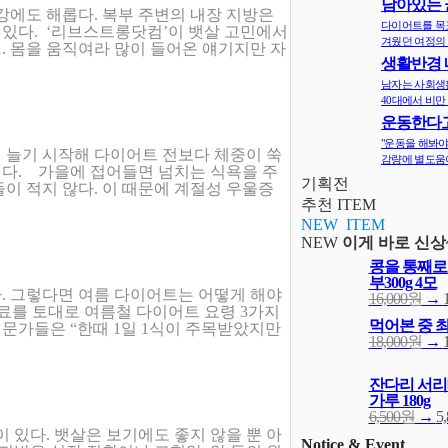
남아있는 
강에도 해롭다. 복부 주변의 내장 지방은
지
다이어트를 목
수 있다. ‘리브스트롱닷컴’이 뱃살 고민에서
겨웠던 여정의 
1. 몸을 움직여라 많이 들어온 얘기지만 자
생활반경 
면 비만확률
남자는 사회생
40대에서 비만 
운동한다고
다? 오히려 
"운동을 해봐야
 늘기 시작해 다이어트 전보다 체중이 쑥
감량에 별도움이
다. 가을에 접어들면 넘치는 식욕을 주
기획전
이 적지 않다. 이 때문에 계절성 우울증
추천 ITEM
NEW ITEM
NEW
이게 바로 신상
콩을 통째로
부300g 4모
. 그렇다면 여름 다이어트는 어떻게 해야
16,000원
→
료를 토대로 여름철 다이어트 요령 3가지
먹어본 중 
전문가들은 “한때 1일 1식이 주목받았지만
18,000원
→
잔다리 서리
가루 180g
6,500원
→
5
 있다. 뱃살은 보기에도 좋지 않을 뿐 아
Notice & Event