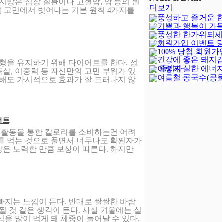
지방은 심장 질환이나 고혈압, 암 등의 원
더보기
살 고민에서 벗어나는 기본 원칙 4가지를
풍성하고 즐거운 
기쁨과 행복이 가
되세요!
(-402)
풍성한 한가위되세
새해되세요!
회원가입 이벤트 
100% 당첨 회원가
발표
(4)
건강에 좋은 돼지
벤트(종료)
(23)
형을 유지하기 위해 다이어트를 한다. 정
이렇게 실한 에너지
로 즐기자
살, 이중턱 등 자신만의 고민 부위가 있
여름철 콩국수(콩
 해도 가시적으로 효과가 잘 드러나지 않
어트
외활동을 통한 칼로리를 소비하는건 어려
스를 먹는 것으로 풀면서 너두나도 확찐자가
은 노력한 만큼 보상이 따른다. 하지만
빠지는 느낌이 든다. 반대로 쌀쌀한 바람
찔 것 같은 생각이 든다. 사실 겨울에는 실
을 많이 먹게 돼 체중이 늘어날 수 있다.