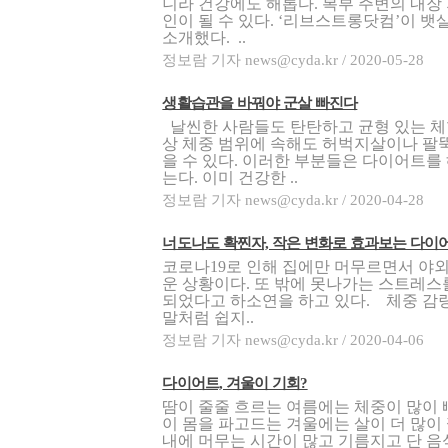
니라 건강에도 해롭다. 복부 주변의 내장 
인이 될 수 있다. ‘리브스트롱닷컴’이 뱃
소개했다. ..
정보람 기자 news@cyda.kr / 2020-05-28
생활습관을 바꿔야 군살 빠진다
날씬한 사람들도 탄탄하고 균형 있는 체
상 체중 범위에 속해도 허벅지살이나 팔뚝
을 수 있다. 이러한 부분들은 다이어트를
는다. 이미 건강한 ..
정보람 기자 news@cyda.kr / 2020-04-28
너도나도 확찐자, 작은 변화로 효과보는 다이
코로나19로 인해 집에만 머무르면서 야
운 상황이다. 또 밖에 못나가는 스트레
되었다고 하소연을 하고 있다. 체중 감량
말처럼 쉽지..
정보람 기자 news@cyda.kr / 2020-04-06
다이어트, 겨울이 기회?
땀이 줄줄 흐르는 여름에는 체중이 많이 
이 몸을 파고드는 겨울에는 살이 더 많이 
내에 머무는 시간이 많고 기름지고 단 음식