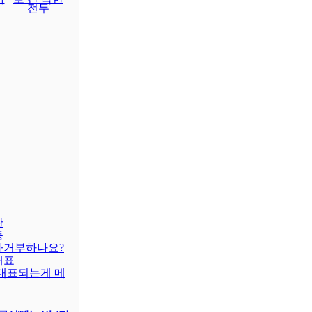
전두
판
동
차거부하나요?
대표
대표되는게 메