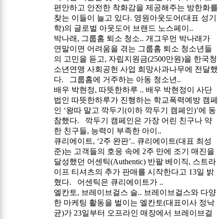
편안하고 안전한 착화감을 제공해주는 방한화를
찾는 이들이 늘고 있다. 영원아웃도어(대표 성기
학)의 글로벌 아웃도어 브랜드 노스페이..
박나래, 그룹홈 퇴소 청소..
개그우먼 박나래가
연말이면 어려움을 겪는 그룹홈 퇴소 청소년들
의 고민을 듣고, 자립지원금(2500만원)을 한국청
소년연맹 사회공헌 사업 희망사과나무에 전달했
다. 그룹홈에 거주하는 아동 청소년..
배우 박현정, 따뜻한하루 ..
배우 박현정이 사단
법인 따뜻한하루가 진행하는 학교폭력예방 캠페
인 ‘왕따 말고 깍두기(이하 깍두기 캠페인)’에 동
참했다. 깍두기 캠페인은 가장 어린 친구나 약
한 친구들, 능력이 부족한 아이..
큐리에이트, ‘2주 완판’..
큐리에이트(대표 최성
준)는 고객들의 호응 속에 2주 만에 조기 매진을
달성했던 어센틱(Authentic) 반팔 베이직, 스트라
이프 티셔츠의 추가 판매를 시작한다고 13일 밝
혔다. 어센틱은 큐리에이트가 ..
엘칸토, 브레이브걸스 슬..
브레이브걸스와 다양
한 마케팅 활동을 벌이는 엘칸토(대표이사 정낙
균)가 23일부터 오프라인 매장에서 브레이브걸