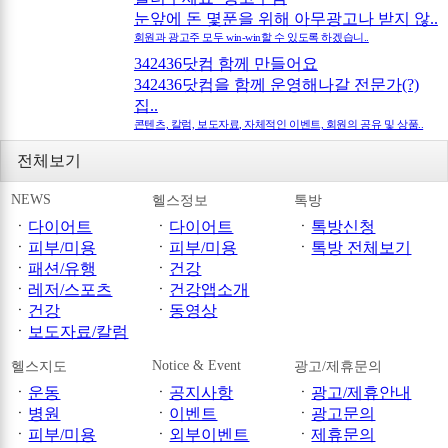
눈앞에 돈 몇푼을 위해 아무광고나 받지 않..
회원과 광고주 모두 win-win할 수 있도록 하겠습니..
342436닷컴 함께 만들어요
342436닷컴을 함께 운영해나갈 전문가(?)
집..
콘텐츠, 칼럼, 보도자료, 자체적인 이벤트, 회원의 공유 및 상품..
전체보기
NEWS
헬스정보
톡방
ㆍ
다이어트
ㆍ
다이어트
ㆍ
톡방신청
ㆍ
피부/미용
ㆍ
피부/미용
ㆍ
톡방 전체보기
ㆍ
패션/유행
ㆍ
건강
ㆍ
레저/스포츠
ㆍ
건강앱소개
ㆍ
건강
ㆍ
동영상
ㆍ
보도자료/칼럼
Notice & Event
헬스지도
광고/제휴문의
ㆍ
운동
ㆍ
공지사항
ㆍ
광고/제휴안내
ㆍ
병원
ㆍ
이벤트
ㆍ
광고문의
ㆍ
피부/미용
ㆍ
외부이벤트
ㆍ
제휴문의