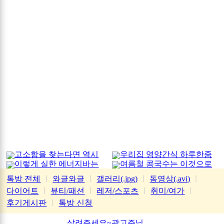
고소함을 찾는다면 역시
우리집 영양간식 하루한줌
이렇게 실한 에너지바는
여름철 콩국수는 이것으로
가평잣
처음
톡방 전체
ㅣ
와글와글
ㅣ
갤러리(.jpg)
ㅣ
동영상(.avi)
ㅣ
다이어트
ㅣ
뷰티/패션
ㅣ
레저/스포츠
ㅣ
취미/여가
ㅣ
후기게시판
ㅣ
톡방 신청
살려주세요~광고주님