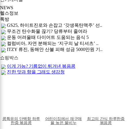
NEWS
헬스정보
톡방
GS25, 하이트진로와 손잡고 ‘갓생폭탄맥주’ 선..
무조건 탄수화물 끊기? 당류부터 줄여라
운동 어려울때 다이어트 도움되는 음식 5
컬럼비아, 자연 분해되는 ‘지구의 날 티셔츠’ ..
ITZY 류진, 동해안 산불 피해 성금 5000만원 기..
쇼핑박스
이게 가능? 기름없이 튀겨낸 볶음콩
진한 맛과 향을 그래도 생강청
콩특유의 단백함 하루
어린이집에서 재구매
최고의 간식 하루한줌
한줌 볶음콩
율 높은 물비누
볶음콩