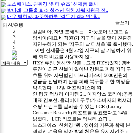
노스페이스, 친환경 ‘윈터 슈즈’ 신제품 출시
박나래, 그룹홈 퇴소 청소년 위한 자립지원금 전..
배우 박현정, 따뜻한하루 ‘깍두기 캠페인’ 참..
1
글쓰기
패션/유행
2
컬럼비아, 자연 분해되는 ..
아웃도어 브랜드 컬
3
럼비아(대표 배정원)가 지구의 날을 맞아 친환경
4
자연분해가 되는 ‘지구의 날 티셔츠’를 출시했다.
5
이번 신제품은 4월 22일 지구의 날 기념하기 위
해 화학 비료를 사용하지 않..
ITZY 류진, 동해안 산불 ..
그룹 ITZY(있지) 멤버
류진이 최근 산불이 일어난 강원도 피해 지역 구
호를 위해 사단법인 더프라미스에 5000만원의
성금을 전달하며 산불 피해 복구를 위한 희망을
약속했다. 12일 더프라미스에 따..
연 평균 럭셔리 아이템 2...
아지앙스 코리아(공동
대표 김보선, 올리비에 무루)가 소비자의 럭셔리
쇼핑 트렌드를 살펴볼 수 있는 LCR (Luxury
Consumer Research) 리포트를 발표했다고 24일
밝혔다. LCR 리포트는 럭셔리 쇼핑 ..
노스페이스, 친환경 ‘윈..
영하의 기온과 함께 본
격적인 겨울을 맞아 발의 체온을 유지시켜주고