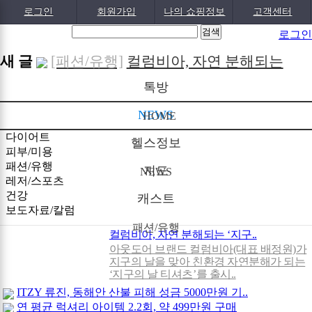
로그인
회원가입
나의 쇼핑정보
고객센터
로그인
새 글
[패션/유행]
컬럼비아, 자연 분해되는
‘지구의 ..
[04-22]
[패션/유행]
ITZY 류진, 동해안 산불 피
톡방
해 성금 5..
[04-12]
[보도자료/칼럼]
GS25, 워너브라더스와
NEWS
HOME
배트맨콜라·..
[04-05]
[건강]
봄철 자살률 증가, 10대 청소년
다이어트
헬스정보
피부/미용
이 위..
[04-01]
[건강]
향긋한 봄내음 가득 제철나물,
패션/유행
지도
NEWS
레저/스포츠
효능..
[03-29]
[건강]
봄에 심해지는 알레르기 비염 예
건강
캐스트
방수..
[03-28]
[보도자료/칼럼]
오뚜기, 브랜드 경험
보도자료/칼럼
패션/유행
공간 ‘오키친 ..
[03-28]
[보도자료/칼럼]
GS25, 하이트진로와
컬럼비아, 자연 분해되는 ‘지구..
아웃도어 브랜드 컬럼비아(대표 배정원)가
손잡고 ‘갓생폭..
[05-24]
[건강]
무조건 탄수화물 끊기? 당류부
지구의 날을 맞아 친환경 자연분해가 되는
‘지구의 날 티셔츠’를 출시..
터 줄..
[05-19]
[다이어트]
운동 어려울때 다이어트 도
ITZY 류진, 동해안 산불 피해 성금 5000만원 기..
움되는 음..
[05-19]
연 평균 럭셔리 아이템 2.2회, 약 499만원 구매