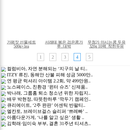
가평잣 선물세트
서래태 볶은 검은콩가
무첨가 마시는콩 두유
500g×1ea
루..대박
320g 10팩_착한두유
1
2
3
4
5
컬럼비아, 자연 분해되는 ‘지구의 날 티..
ITZY 류진, 동해안 산불 피해 성금 5000만..
연 평균 럭셔리 아이템 2.2회, 약 499만원..
노스페이스, 친환경 ‘윈터 슈즈’ 신제품..
박나래, 그룹홈 퇴소 청소년 위한 자립지..
배우 박현정, 따뜻한하루 ‘깍두기 캠페인..
큐리에이트, ‘2주 완판’ 어센틱 반팔티..
엘칸토, 브레이브걸스 슬리퍼 ‘쁘레빠’ ..
아름다운가게, ‘나를 알고 싶은’ 생활 ..
김학래·임미숙 부부, 결혼 31주년 티셔츠..