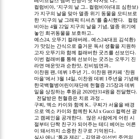
레이브걸스 멤버 민영이 첫 타자로 나..
컬럼비아, ‘지구의 날 그..
컬럼비아(대표 심한보)
가 지구의 날을 맞아 멸종 위기 동물을 모티브로
한 ‘지구의 날 그래픽 티셔츠’를 출시했다. 컬럼
비아는 4월 22일 지구의 날을 기념, 멸종 위기에
놓인 희귀동물을 보호하고..
예스24, 오뚜기 컬래버레..
예스24(대표 김석환)
가 맛있는 간식으로 즐거운 독서 생활을 지원하
고자 오뚜기와 함께 컬래버한 굿즈를 선보인다.
이번 컬래버를 통해 선보이는 굿즈는 오뚜기 진
라면 매운맛과 순한맛, 진비빔면과..
이찬원 팬, 데뷔 1주년 기..
이찬원 팬카페 ‘찬원
마을’에서 3월 14일, 이찬원 데뷔 1주년을 기념해
한국백혈병어린이재단에 헌혈증 215장과 데뷔
일을 상징하는 후원금 2020만314원을 전달했다.
전달받은 헌혈증은 치료 과정 ..
구찌, 엑소 카이와 함께 K..
구찌가 서울을 배경
으로 엑소 카이와 함께한 KAI x Gucci 컬렉션 광
고 캠페인을 공개한다. 많은 사람에게 어린 시
절부터 단짝 친구가 되어주는 테디 베어는 어른
이 돼서까지 소중한 친구로 기억된다..
실사 애니 ‘톰과 제리’ ..
김영광·이선빈 주연의