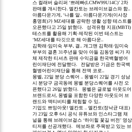
스 컬래버 슬리퍼 ‘쁘레빠(LCMW99U14C)’ 2차
판매를 개시한다. 엘칸토는 브레이브걸스와 함..
아름다운가게, ‘나를 알..
아름다운가게(이사장
홍명희)가 MZ세대를 공략한 생활 성향 테스트를
오픈했다고 25일 밝혔다. 성격유형 지표(MBTI)
테스트를 활용해 기획·제작된 이번 테스트는
‘MZ세대를 타깃으로 해 아름다운..
김학래·임미숙 부부, 결..
개그맨 김학래·임미숙
부부의 결혼 31주년을 맞아 아들 김동영 씨가 자
체 제작한 티셔츠 판매 수익금을 한국백혈병어
린이재단에 전달했다. 전달받은 기금은 한국백
혈병어린이재단을 통해 전액 코로..
몽벨, 22일 분당 스퀘어 ..
몽벨이 22일 경기 성남
시 분당구 금곡동에 몽벨 분당스퀘어를 사전 오
픈했다고 26일 밝혔다. 몽벨은 글로벌 아웃도어
브랜드로서, 몽벨을 포함한 다양한 아웃도어 브
랜드와 액티비티를 체험할 수 있..
기업도 쁘밍아웃! 엘칸토 ..
엘칸토(정낙균 대표)
가 23일 오후 6시 공식 유튜브와 인스타그램 채
널을 통해 브레이브걸스 ‘하이힐 꽃길 버전’ 영상
티저를 선공개했다. 메보좌로 주목받고 있는 브