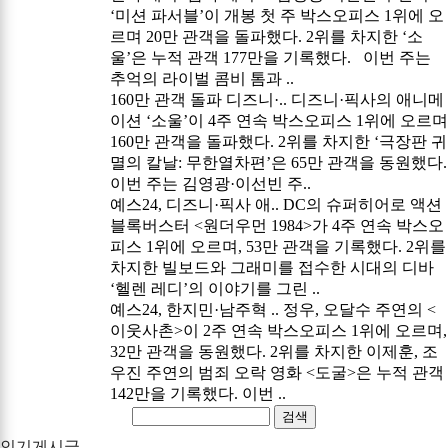
‘미션 파서블’이 개봉 첫 주 박스오피스 1위에 오
르며 20만 관객을 돌파했다. 2위를 차지한 ‘소
울’은 누적 관객 177만을 기록했다. 이번 주는
추억의 라이벌 콤비 톰과 ..
160만 관객 돌파 디즈니·..
디즈니·픽사의 애니메
이션 ‘소울’이 4주 연속 박스오피스 1위에 오르며
160만 관객을 돌파했다. 2위를 차지한 ‘극장판 귀
멸의 칼날: 무한열차편’은 65만 관객을 동원했다.
이번 주는 김영광·이선빈 주..
예스24, 디즈니·픽사 애..
DC의 슈퍼히어로 액션
블록버스터 <원더우먼 1984>가 4주 연속 박스오
피스 1위에 오르며, 53만 관객을 기록했다. 2위를
차지한 빌보드와 그래미를 접수한 시대의 디바
‘헬렌 레디’의 이야기를 그린 ..
예스24, 한지민·남주혁 ..
정우, 오달수 주연의 <
이웃사촌>이 2주 연속 박스오피스 1위에 오르며,
32만 관객을 동원했다. 2위를 차지한 이제훈, 조
우진 주연의 범죄 오락 영화 <도굴>은 누적 관객
142만을 기록했다. 이번 ..
검색
인기게시글