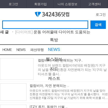
로그인
회원가입
나의 쇼핑정보
고객센터
로그인
새 글
[다이어트]
운동 어려울때 다이어트 도움되는
음..
[05-19]
[패션/유행]
컬럼비아, 자연 분해되는 ‘지구의 ..
[04-
톡방
22]
[패션/유행]
ITZY 류진, 동해안 산불 피해 성금 5..
[04-
NEWS
HOME
NEWS
패션/유행
12]
[보도자료/칼럼]
GS25, 워너브라더스와 배트맨콜라
·..
[04-05]
[건강]
봄철 자살률 증가, 10대 청소년이 위..
[04-01]
헬스정보
컬럼비아, 자연 분해되는 ‘지구..
[건강]
향긋한 봄내음 가득 제철나물, 효능..
[03-29]
아웃도어 브랜드 컬럼비아(대표 배정원)가 지구
글쓰기
지도
의 날을 맞아 친환경 자연분해가 되는 ‘지구의 날
[건강]
봄에 심해지는 알레르기 비염 예방수..
[03-28]
티셔츠’를 출시..
[보도자료/칼럼]
오뚜기, 브랜드 경험 공간 ‘오키친
캐스트
..
[03-28]
[보도자료/칼럼]
GS25, 하이트진로와 손잡고 ‘갓생
컬럼비아, 자연 분해되는 ..
폭..
[05-24]
[건강]
무조건 탄수화물 끊기? 당류부터 줄..
[05-19]
아웃도어 브랜드 컬럼비아(대표 배정원)가 지구의 날을 맞아
친환경 자연분해가 되는 ‘지구의 날 티셔츠’를 출시했다. 이번
신제품은 4월 22일 지구의 날 기념하기 위해 화학 비료를 사용
하지 않..
ITZY 류진, 동해안 산불 ..