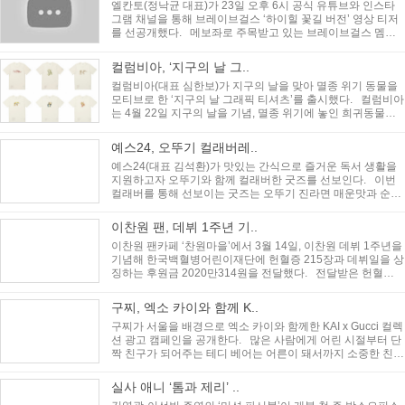
엘칸토(정낙균 대표)가 23일 오후 6시 공식 유튜브와 인스타
그램 채널을 통해 브레이브걸스 ‘하이힐 꽃길 버전’ 영상 티저
를 선공개했다. 메보좌로 주목받고 있는 브레이브걸스 멤버
민영이 첫 타자로 나..
컬럼비아, ‘지구의 날 그..
컬럼비아(대표 심한보)가 지구의 날을 맞아 멸종 위기 동물을
모티브로 한 ‘지구의 날 그래픽 티셔츠’를 출시했다. 컬럼비아
는 4월 22일 지구의 날을 기념, 멸종 위기에 놓인 희귀동물을
보호하고..
예스24, 오뚜기 컬래버레..
예스24(대표 김석환)가 맛있는 간식으로 즐거운 독서 생활을
지원하고자 오뚜기와 함께 컬래버한 굿즈를 선보인다. 이번
컬래버를 통해 선보이는 굿즈는 오뚜기 진라면 매운맛과 순한
맛, 진비빔면과..
이찬원 팬, 데뷔 1주년 기..
이찬원 팬카페 ‘찬원마을’에서 3월 14일, 이찬원 데뷔 1주년을
기념해 한국백혈병어린이재단에 헌혈증 215장과 데뷔일을 상
징하는 후원금 2020만314원을 전달했다. 전달받은 헌혈증
은 치료 과정 ..
구찌, 엑소 카이와 함께 K..
구찌가 서울을 배경으로 엑소 카이와 함께한 KAI x Gucci 컬렉
션 광고 캠페인을 공개한다. 많은 사람에게 어린 시절부터 단
짝 친구가 되어주는 테디 베어는 어른이 돼서까지 소중한 친구
로 기억된다..
실사 애니 ‘톰과 제리’ ..