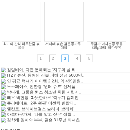
최고의 간식 하루한줌 볶
서래태 볶은 검은콩가루..
무첨가 마시는콩 두유
음콩
대박
320g 10팩_착한두유
1
2
3
4
5
컬럼비아, 자연 분해되는 ‘지구의 날 티..
ITZY 류진, 동해안 산불 피해 성금 5000만..
연 평균 럭셔리 아이템 2.2회, 약 499만원..
노스페이스, 친환경 ‘윈터 슈즈’ 신제품..
박나래, 그룹홈 퇴소 청소년 위한 자립지..
배우 박현정, 따뜻한하루 ‘깍두기 캠페인..
큐리에이트, ‘2주 완판’ 어센틱 반팔티..
엘칸토, 브레이브걸스 슬리퍼 ‘쁘레빠’ ..
아름다운가게, ‘나를 알고 싶은’ 생활 ..
김학래·임미숙 부부, 결혼 31주년 티셔츠..