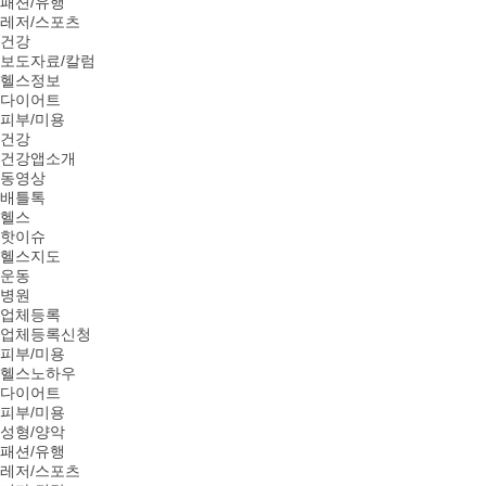
패션/유행
레저/스포츠
건강
보도자료/칼럼
헬스정보
다이어트
피부/미용
건강
건강앱소개
동영상
배틀톡
헬스
핫이슈
헬스지도
운동
병원
업체등록
업체등록신청
피부/미용
헬스노하우
다이어트
피부/미용
성형/양악
패션/유행
레저/스포츠