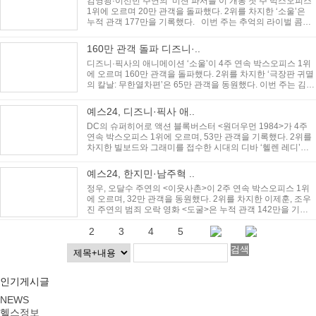
김영광·이선빈 주연의 ‘미션 파서블’이 개봉 첫 주 박스오피스
1위에 오르며 20만 관객을 돌파했다. 2위를 차지한 ‘소울’은
누적 관객 177만을 기록했다. 이번 주는 추억의 라이벌 콤비
톰과 ..
160만 관객 돌파 디즈니·..
디즈니·픽사의 애니메이션 ‘소울’이 4주 연속 박스오피스 1위
에 오르며 160만 관객을 돌파했다. 2위를 차지한 ‘극장판 귀멸
의 칼날: 무한열차편’은 65만 관객을 동원했다. 이번 주는 김영
광·이선빈 주..
예스24, 디즈니·픽사 애..
DC의 슈퍼히어로 액션 블록버스터 <원더우먼 1984>가 4주
연속 박스오피스 1위에 오르며, 53만 관객을 기록했다. 2위를
차지한 빌보드와 그래미를 접수한 시대의 디바 ‘헬렌 레디’의
이야기를 그린 ..
예스24, 한지민·남주혁 ..
정우, 오달수 주연의 <이웃사촌>이 2주 연속 박스오피스 1위
에 오르며, 32만 관객을 동원했다. 2위를 차지한 이제훈, 조우
진 주연의 범죄 오락 영화 <도굴>은 누적 관객 142만을 기록
했다. 이번 ..
1
2
3
4
5
검색
인기게시글
NEWS
헬스정보