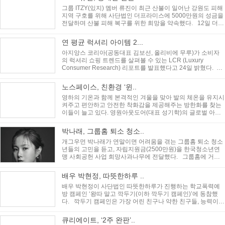
그룹 ITZY(있지) 멤버 류진이 최근 산불이 일어난 강원도 피해
지역 구호를 위해 사단법인 더프라미스에 5000만원의 성금을
전달하며 산불 피해 복구를 위한 희망을 약속했다. 12일 더프
라미스에 따..
연 평균 럭셔리 아이템 2...
아지앙스 코리아(공동대표 김보선, 올리비에 무루)가 소비자
의 럭셔리 쇼핑 트렌드를 살펴볼 수 있는 LCR (Luxury
Consumer Research) 리포트를 발표했다고 24일 밝혔다.
LCR 리포트는 럭셔리 쇼핑 ..
노스페이스, 친환경 ‘윈..
영하의 기온과 함께 본격적인 겨울을 맞아 발의 체온을 유지시
켜주고 편안하고 안전한 착화감을 제공해주는 방한화를 찾는
이들이 늘고 있다. 영원아웃도어(대표 성기학)의 글로벌 아웃
도어 브랜드 노스페이..
박나래, 그룹홈 퇴소 청소..
개그우먼 박나래가 연말이면 어려움을 겪는 그룹홈 퇴소 청소
년들의 고민을 듣고, 자립지원금(2500만원)을 한국청소년연
맹 사회공헌 사업 희망사과나무에 전달했다. 그룹홈에 거주
하는 아동 청소년..
배우 박현정, 따뜻한하루 ..
배우 박현정이 사단법인 따뜻한하루가 진행하는 학교폭력예
방 캠페인 ‘왕따 말고 깍두기(이하 깍두기 캠페인)’에 동참했
다. 깍두기 캠페인은 가장 어린 친구나 약한 친구들, 능력이
부족한 아이..
큐리에이트, ‘2주 완판’..