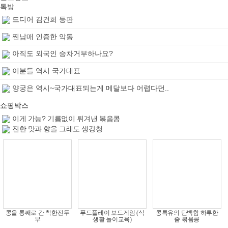
톡방
드디어 김건희 등판
찐남매 인증한 악동
아직도 외국인 승차거부하나요?
이분들 역시 국가대표
양궁은 역시~국가대표되는게 메달보다 어렵다던..
쇼핑박스
이게 가능? 기름없이 튀겨낸 볶음콩
진한 맛과 향을 그래도 생강청
콩을 통째로 간 착한전두
푸드플레이 보드게임 (식
콩특유의 단백함 하루한
부
생활 놀이교육)
줌 볶음콩