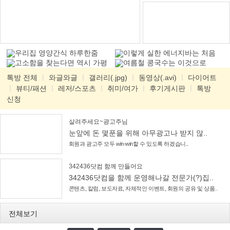
우리집 영양간식 하루한줌
이렇게 실한 에너지바는 처음
고소함을 찾는다면 역시 가평
여름철 콩국수는 이것으로
잣
톡방 전체
ㅣ
와글와글
ㅣ
갤러리(.jpg)
ㅣ
동영상(.avi)
ㅣ
다이어트
ㅣ
뷰티/패션
ㅣ
레저/스포츠
ㅣ
취미/여가
ㅣ
후기게시판
ㅣ
톡방
신청
살려주세요~광고주님
눈앞에 돈 몇푼을 위해 아무광고나 받지 않..
회원과 광고주 모두 win-win할 수 있도록 하겠습니..
342436닷컴 함께 만들어요
342436닷컴을 함께 운영해나갈 전문가(?)집..
콘텐츠, 칼럼, 보도자료, 자체적인 이벤트, 회원의 공유 및 상품..
전체보기