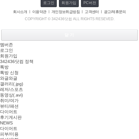
로그인
회원가입
PC버전
회사소개
ㅣ
이용약관
ㅣ
개인정보취급방침
ㅣ
고객센터
ㅣ
광고/제휴문의
COPYRIGHT © 342436닷컴 ALL RIGHTS RESEVED.
닫 기
멤버존
로그인
회원가입
342436닷컴 정책
톡방
톡방 신청
와글와글
갤러리(.jpg)
레저/스포츠
동영상(.avi)
취미/여가
뷰티/패션
다이어트
후기게시판
NEWS
다이어트
피부/미용