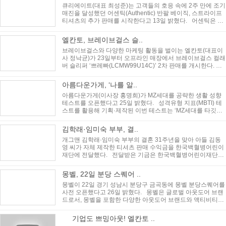
큐리에이트(대표 최성준)는 고객들의 호응 속에 2주 만에 조기
매진을 달성했던 어센틱(Authentic) 반팔 베이직, 스트라이프
티셔츠의 추가 판매를 시작한다고 13일 밝혔다. 어센틱은 큐
리에이트가 ..
엘칸토, 브레이브걸스 슬..
브레이브걸스와 다양한 마케팅 활동을 벌이는 엘칸토(대표이
사 정낙균)가 23일부터 오프라인 매장에서 브레이브걸스 컬래
버 슬리퍼 ‘쁘레빠(LCMW99U14C)’ 2차 판매를 개시한다. 엘
칸토는 브레이브걸스와 함..
아름다운가게, ‘나를 알..
아름다운가게(이사장 홍명희)가 MZ세대를 공략한 생활 성향
테스트를 오픈했다고 25일 밝혔다. 성격유형 지표(MBTI) 테
스트를 활용해 기획·제작된 이번 테스트는 ‘MZ세대를 타깃으
로 해 아름다운..
김학래·임미숙 부부, 결..
개그맨 김학래·임미숙 부부의 결혼 31주년을 맞아 아들 김동
영 씨가 자체 제작한 티셔츠 판매 수익금을 한국백혈병어린이
재단에 전달했다. 전달받은 기금은 한국백혈병어린이재단을
통해 전액 코로..
몽벨, 22일 분당 스퀘어 ..
몽벨이 22일 경기 성남시 분당구 금곡동에 몽벨 분당스퀘어를
사전 오픈했다고 26일 밝혔다. 몽벨은 글로벌 아웃도어 브랜
드로서, 몽벨을 포함한 다양한 아웃도어 브랜드와 액티비티를
체험할 수 있..
기업도 쁘밍아웃! 엘칸토 ..