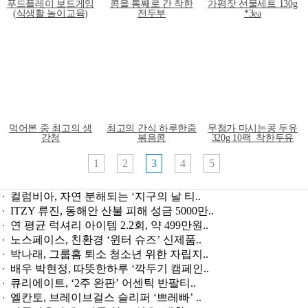
푸드플레이 보드게임
콩을 통째로 간 착한
가평잣 선물세트 130g
(식생활 놀이교육)
전두부
*3ea
먹어본 중 최고의 생
최고의 간식 하루한줌
무첨가 마시는콩 두유
강청
볶음콩
320g 10팩_착한두유
1
2
3
4
5
컬럼비아, 자연 분해되는 ‘지구의 날 티..
ITZY 류진, 동해안 산불 피해 성금 5000만..
연 평균 럭셔리 아이템 2.2회, 약 499만원..
노스페이스, 친환경 ‘윈터 슈즈’ 신제품..
박나래, 그룹홈 퇴소 청소년 위한 자립지..
배우 박현정, 따뜻한하루 ‘깍두기 캠페인..
큐리에이트, ‘2주 완판’ 어센틱 반팔티..
엘칸토, 브레이브걸스 슬리퍼 ‘쁘레빠’ ..