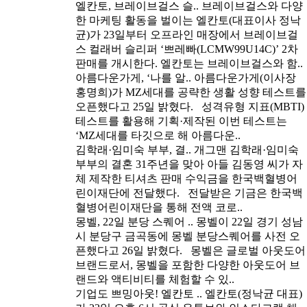
엘칸토, 브레이브걸스 슬..
브레이브걸스와 다양
한 마케팅 활동을 벌이는 엘칸토(대표이사 정낙
균)가 23일부터 오프라인 매장에서 브레이브걸
스 컬래버 슬리퍼 ‘쁘레빠(LCMW99U14C)’ 2차
판매를 개시한다. 엘칸토는 브레이브걸스와 함..
아름다운가게, ‘나를 알..
아름다운가게(이사장
홍명희)가 MZ세대를 공략한 생활 성향 테스트를
오픈했다고 25일 밝혔다. 성격유형 지표(MBTI)
테스트를 활용해 기획·제작된 이번 테스트는
‘MZ세대를 타깃으로 해 아름다운..
김학래·임미숙 부부, 결..
개그맨 김학래·임미숙
부부의 결혼 31주년을 맞아 아들 김동영 씨가 자
체 제작한 티셔츠 판매 수익금을 한국백혈병어
린이재단에 전달했다. 전달받은 기금은 한국백
혈병어린이재단을 통해 전액 코로..
몽벨, 22일 분당 스퀘어 ..
몽벨이 22일 경기 성남
시 분당구 금곡동에 몽벨 분당스퀘어를 사전 오
픈했다고 26일 밝혔다. 몽벨은 글로벌 아웃도어
브랜드로서, 몽벨을 포함한 다양한 아웃도어 브
랜드와 액티비티를 체험할 수 있..
기업도 쁘밍아웃! 엘칸토 ..
엘칸토(정낙균 대표)