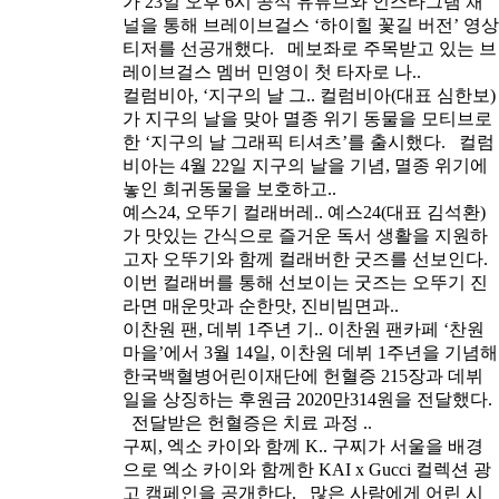
가 23일 오후 6시 공식 유튜브와 인스타그램 채
널을 통해 브레이브걸스 ‘하이힐 꽃길 버전’ 영상
티저를 선공개했다. 메보좌로 주목받고 있는 브
레이브걸스 멤버 민영이 첫 타자로 나..
컬럼비아, ‘지구의 날 그..
컬럼비아(대표 심한보)
가 지구의 날을 맞아 멸종 위기 동물을 모티브로
한 ‘지구의 날 그래픽 티셔츠’를 출시했다. 컬럼
비아는 4월 22일 지구의 날을 기념, 멸종 위기에
놓인 희귀동물을 보호하고..
예스24, 오뚜기 컬래버레..
예스24(대표 김석환)
가 맛있는 간식으로 즐거운 독서 생활을 지원하
고자 오뚜기와 함께 컬래버한 굿즈를 선보인다.
이번 컬래버를 통해 선보이는 굿즈는 오뚜기 진
라면 매운맛과 순한맛, 진비빔면과..
이찬원 팬, 데뷔 1주년 기..
이찬원 팬카페 ‘찬원
마을’에서 3월 14일, 이찬원 데뷔 1주년을 기념해
한국백혈병어린이재단에 헌혈증 215장과 데뷔
일을 상징하는 후원금 2020만314원을 전달했다.
전달받은 헌혈증은 치료 과정 ..
구찌, 엑소 카이와 함께 K..
구찌가 서울을 배경
으로 엑소 카이와 함께한 KAI x Gucci 컬렉션 광
고 캠페인을 공개한다. 많은 사람에게 어린 시