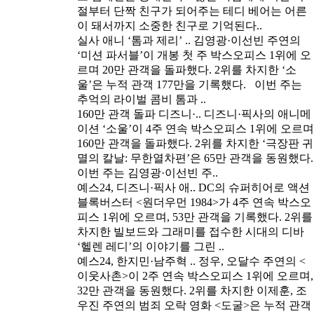
절부터 단짝 친구가 되어주는 테디 베어는 어른
이 돼서까지 소중한 친구로 기억된다..
실사 애니 ‘톰과 제리’ ..
김영광·이선빈 주연의
‘미션 파서블’이 개봉 첫 주 박스오피스 1위에 오
르며 20만 관객을 돌파했다. 2위를 차지한 ‘소
울’은 누적 관객 177만을 기록했다. 이번 주는
추억의 라이벌 콤비 톰과 ..
160만 관객 돌파 디즈니·..
디즈니·픽사의 애니메
이션 ‘소울’이 4주 연속 박스오피스 1위에 오르며
160만 관객을 돌파했다. 2위를 차지한 ‘극장판 귀
멸의 칼날: 무한열차편’은 65만 관객을 동원했다.
이번 주는 김영광·이선빈 주..
예스24, 디즈니·픽사 애..
DC의 슈퍼히어로 액션
블록버스터 <원더우먼 1984>가 4주 연속 박스오
피스 1위에 오르며, 53만 관객을 기록했다. 2위를
차지한 빌보드와 그래미를 접수한 시대의 디바
‘헬렌 레디’의 이야기를 그린 ..
예스24, 한지민·남주혁 ..
정우, 오달수 주연의 <
이웃사촌>이 2주 연속 박스오피스 1위에 오르며,
32만 관객을 동원했다. 2위를 차지한 이제훈, 조
우진 주연의 범죄 오락 영화 <도굴>은 누적 관객