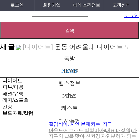
로그인
회원가입
나의 쇼핑정보
고객센터
로그인
새 글
[다이어트]
운동 어려울때 다이어트 도
[패션/유행]
컬럼비아, 자연 분해되는
움되는 음..
[05-19]
톡방
‘지구의 ..
[04-22]
[패션/유행]
ITZY 류진, 동해안 산불 피
NEWS
HOME
해 성금 5..
[04-12]
[보도자료/칼럼]
GS25, 워너브라더스와
다이어트
헬스정보
배트맨콜라·..
[04-05]
[건강]
봄철 자살률 증가, 10대 청소년
피부/미용
패션/유행
지도
NEWS
이 위..
[04-01]
[건강]
향긋한 봄내음 가득 제철나물,
레저/스포츠
건강
효능..
[03-29]
캐스트
[건강]
봄에 심해지는 알레르기 비염 예
보도자료/칼럼
방수..
[03-28]
[보도자료/칼럼]
오뚜기, 브랜드 경험
패션/유행
컬럼비아, 자연 분해되는 ‘지구..
공간 ‘오키친 ..
[03-28]
[보도자료/칼럼]
GS25, 하이트진로와
아웃도어 브랜드 컬럼비아(대표 배정원)가
지구의 날을 맞아 친환경 자연분해가 되는