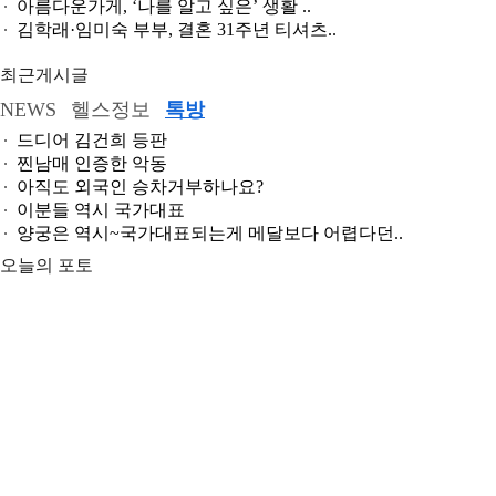
아름다운가게, ‘나를 알고 싶은’ 생활 ..
김학래·임미숙 부부, 결혼 31주년 티셔츠..
최근게시글
NEWS
헬스정보
톡방
드디어 김건희 등판
찐남매 인증한 악동
아직도 외국인 승차거부하나요?
이분들 역시 국가대표
양궁은 역시~국가대표되는게 메달보다 어렵다던..
오늘의 포토