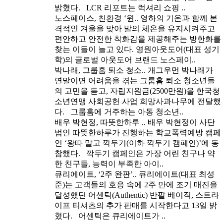
밝혔다. LCR 리포트는 럭셔리 쇼핑 ..
노스페이스, 친환경 ‘윈..
영하의 기온과 함께 본
격적인 겨울을 맞아 발의 체온을 유지시켜주고
편안하고 안전한 착화감을 제공해주는 방한화를
찾는 이들이 늘고 있다. 영원아웃도어(대표 성기
학)의 글로벌 아웃도어 브랜드 노스페이..
박나래, 그룹홈 퇴소 청소..
개그우먼 박나래가
연말이면 어려움을 겪는 그룹홈 퇴소 청소년들
의 고민을 듣고, 자립지원금(2500만원)을 한국청
소년연맹 사회공헌 사업 희망사과나무에 전달했
다. 그룹홈에 거주하는 아동 청소년..
배우 박현정, 따뜻한하루 ..
배우 박현정이 사단
법인 따뜻한하루가 진행하는 학교폭력예방 캠페
인 ‘왕따 말고 깍두기(이하 깍두기 캠페인)’에 동
참했다. 깍두기 캠페인은 가장 어린 친구나 약
한 친구들, 능력이 부족한 아이..
큐리에이트, ‘2주 완판’..
큐리에이트(대표 최성
준)는 고객들의 호응 속에 2주 만에 조기 매진을
달성했던 어센틱(Authentic) 반팔 베이직, 스트라
이프 티셔츠의 추가 판매를 시작한다고 13일 밝
혔다. 어센틱은 큐리에이트가 ..