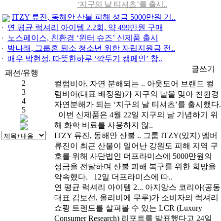
손잡고 ‘갓생폭..
[05-24]
[건강]
무조건 탄수화물 끊기? 당류부
‘지구의 날 티셔츠’를 출시..
ITZY 류진, 동해안 산불 피해 성금 5000만원 기..
터 줄..
[05-19]
연 평균 럭셔리 아이템 2.2회, 약 499만원 구매
노스페이스, 친환경 ‘윈터 슈즈’ 신제품 출시
박나래, 그룹홈 퇴소 청소년 위한 자립지원금 전..
배우 박현정, 따뜻한하루 ‘깍두기 캠페인’ 참..
1
글쓰기
패션/유행
2
컬럼비아, 자연 분해되는 ..
아웃도어 브랜드 컬
3
럼비아(대표 배정원)가 지구의 날을 맞아 친환경
4
자연분해가 되는 ‘지구의 날 티셔츠’를 출시했다.
5
이번 신제품은 4월 22일 지구의 날 기념하기 위
해 화학 비료를 사용하지 않..
ITZY 류진, 동해안 산불 ..
그룹 ITZY(있지) 멤버
류진이 최근 산불이 일어난 강원도 피해 지역 구
호를 위해 사단법인 더프라미스에 5000만원의
성금을 전달하며 산불 피해 복구를 위한 희망을
약속했다. 12일 더프라미스에 따..
연 평균 럭셔리 아이템 2...
아지앙스 코리아(공동
대표 김보선, 올리비에 무루)가 소비자의 럭셔리
쇼핑 트렌드를 살펴볼 수 있는 LCR (Luxury
Consumer Research) 리포트를 발표했다고 24일