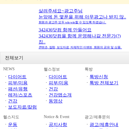
살려주세요~광고주님
눈앞에 돈 몇푼을 위해 아무광고나 받지 않..
회원과 광고주 모두 win-win할 수 있도록 하겠습니..
342436닷컴 함께 만들어요
342436닷컴을 함께 운영해나갈 전문가(?)
집..
콘텐츠, 칼럼, 보도자료, 자체적인 이벤트, 회원의 공유 및 상품..
전체보기
NEWS
헬스정보
톡방
ㆍ
다이어트
ㆍ
다이어트
ㆍ
톡방신청
ㆍ
피부/미용
ㆍ
피부/미용
ㆍ
톡방 전체보기
ㆍ
패션/유행
ㆍ
건강
ㆍ
레저/스포츠
ㆍ
건강앱소개
ㆍ
건강
ㆍ
동영상
ㆍ
보도자료/칼럼
Notice & Event
헬스지도
광고/제휴문의
ㆍ
운동
ㆍ
공지사항
ㆍ
광고/제휴안내