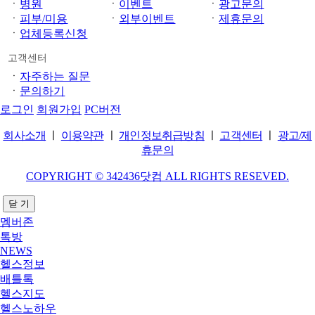
ㆍ
병원
ㆍ
이벤트
ㆍ
광고문의
ㆍ
피부/미용
ㆍ
외부이벤트
ㆍ
제휴문의
ㆍ
업체등록신청
고객센터
ㆍ
자주하는 질문
ㆍ
문의하기
로그인
회원가입
PC버전
회사소개
ㅣ
이용약관
ㅣ
개인정보취급방침
ㅣ
고객센터
ㅣ
광고/제
휴문의
COPYRIGHT © 342436닷컴 ALL RIGHTS RESEVED.
닫 기
멤버존
톡방
NEWS
헬스정보
배틀톡
헬스지도
헬스노하우