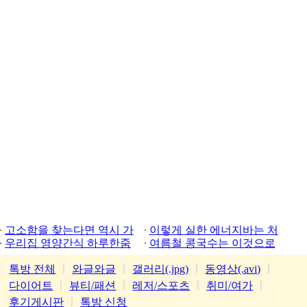
고소함을 찾는다면 역시 가
이렇게 실한 에너지바는 처
평잣
우리집 영양간식 하루한줌
음
여름철 콩국수는 이것으로
톡방 전체
ㅣ
와글와글
ㅣ
갤러리(.jpg)
ㅣ
동영상(.avi)
ㅣ
다이어트
ㅣ
뷰티/패션
ㅣ
레저/스포츠
ㅣ
취미/여가
ㅣ
후기게시판
ㅣ
톡방 신청