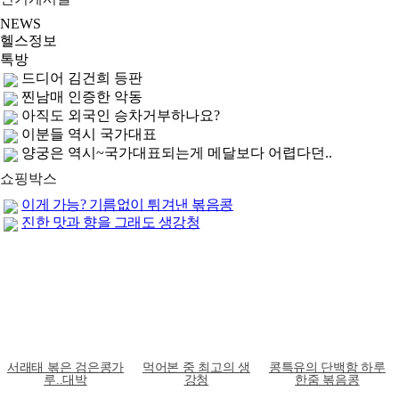
NEWS
헬스정보
톡방
드디어 김건희 등판
찐남매 인증한 악동
아직도 외국인 승차거부하나요?
이분들 역시 국가대표
양궁은 역시~국가대표되는게 메달보다 어렵다던..
쇼핑박스
이게 가능? 기름없이 튀겨낸 볶음콩
진한 맛과 향을 그래도 생강청
서래태 볶은 검은콩가
먹어본 중 최고의 생
콩특유의 단백함 하루
루..대박
강청
한줌 볶음콩