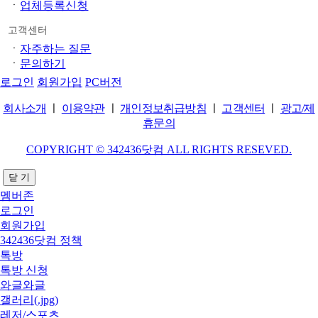
ㆍ
업체등록신청
고객센터
ㆍ
자주하는 질문
ㆍ
문의하기
로그인
회원가입
PC버전
회사소개
ㅣ
이용약관
ㅣ
개인정보취급방침
ㅣ
고객센터
ㅣ
광고/제
휴문의
COPYRIGHT © 342436닷컴 ALL RIGHTS RESEVED.
닫 기
멤버존
로그인
회원가입
342436닷컴 정책
톡방
톡방 신청
와글와글
갤러리(.jpg)
레저/스포츠