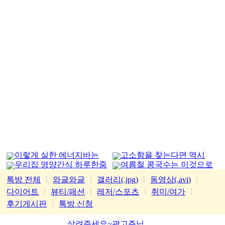
이렇게 실한 에너지바는
고소함을 찾는다면 역시
우리집 영양간식 하루한줌
여름철 콩국수는 이것으로
처음
가평잣
톡방 전체
ㅣ
와글와글
ㅣ
갤러리(.jpg)
ㅣ
동영상(.avi)
ㅣ
다이어트
ㅣ
뷰티/패션
ㅣ
레저/스포츠
ㅣ
취미/여가
ㅣ
후기게시판
ㅣ
톡방 신청
살려주세요~광고주님