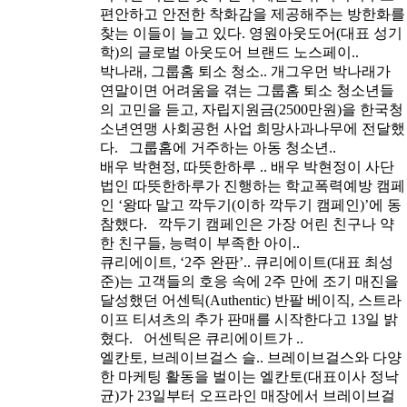
편안하고 안전한 착화감을 제공해주는 방한화를
찾는 이들이 늘고 있다. 영원아웃도어(대표 성기
학)의 글로벌 아웃도어 브랜드 노스페이..
박나래, 그룹홈 퇴소 청소..
개그우먼 박나래가
연말이면 어려움을 겪는 그룹홈 퇴소 청소년들
의 고민을 듣고, 자립지원금(2500만원)을 한국청
소년연맹 사회공헌 사업 희망사과나무에 전달했
다. 그룹홈에 거주하는 아동 청소년..
배우 박현정, 따뜻한하루 ..
배우 박현정이 사단
법인 따뜻한하루가 진행하는 학교폭력예방 캠페
인 ‘왕따 말고 깍두기(이하 깍두기 캠페인)’에 동
참했다. 깍두기 캠페인은 가장 어린 친구나 약
한 친구들, 능력이 부족한 아이..
큐리에이트, ‘2주 완판’..
큐리에이트(대표 최성
준)는 고객들의 호응 속에 2주 만에 조기 매진을
달성했던 어센틱(Authentic) 반팔 베이직, 스트라
이프 티셔츠의 추가 판매를 시작한다고 13일 밝
혔다. 어센틱은 큐리에이트가 ..
엘칸토, 브레이브걸스 슬..
브레이브걸스와 다양
한 마케팅 활동을 벌이는 엘칸토(대표이사 정낙
균)가 23일부터 오프라인 매장에서 브레이브걸