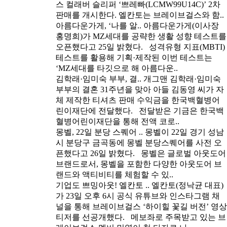
스 컬래버 슬리퍼 ‘쁘레빠(LCMW99U14C)’ 2차
판매를 개시한다. 엘칸토는 브레이브걸스와 함..
아름다운가게, ‘나를 알..
아름다운가게(이사장
홍명희)가 MZ세대를 공략한 생활 성향 테스트를
오픈했다고 25일 밝혔다. 성격유형 지표(MBTI)
테스트를 활용해 기획·제작된 이번 테스트는
‘MZ세대를 타깃으로 해 아름다운..
김학래·임미숙 부부, 결..
개그맨 김학래·임미숙
부부의 결혼 31주년을 맞아 아들 김동영 씨가 자
체 제작한 티셔츠 판매 수익금을 한국백혈병어
린이재단에 전달했다. 전달받은 기금은 한국백
혈병어린이재단을 통해 전액 코로..
몽벨, 22일 분당 스퀘어 ..
몽벨이 22일 경기 성남
시 분당구 금곡동에 몽벨 분당스퀘어를 사전 오
픈했다고 26일 밝혔다. 몽벨은 글로벌 아웃도어
브랜드로서, 몽벨을 포함한 다양한 아웃도어 브
랜드와 액티비티를 체험할 수 있..
기업도 쁘밍아웃! 엘칸토 ..
엘칸토(정낙균 대표)
가 23일 오후 6시 공식 유튜브와 인스타그램 채
널을 통해 브레이브걸스 ‘하이힐 꽃길 버전’ 영상
티저를 선공개했다. 메보좌로 주목받고 있는 브