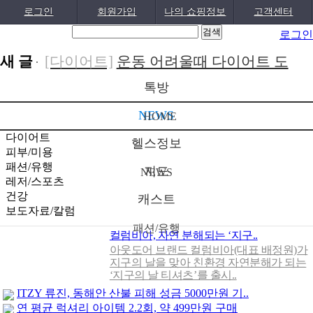
로그인
회원가입
나의 쇼핑정보
고객센터
로그인
새 글
[다이어트]
운동 어려울때 다이어트 도
움되는 음..
[05-19]
[패션/유행]
컬럼비아, 자연 분해되는
톡방
‘지구의 ..
[04-22]
[패션/유행]
ITZY 류진, 동해안 산불 피
NEWS
HOME
해 성금 5..
[04-12]
[보도자료/칼럼]
GS25, 워너브라더스와
다이어트
헬스정보
피부/미용
배트맨콜라·..
[04-05]
[건강]
봄철 자살률 증가, 10대 청소년이
패션/유행
지도
NEWS
레저/스포츠
위..
[04-01]
[건강]
향긋한 봄내음 가득 제철나물, 효
건강
캐스트
능..
[03-29]
[건강]
봄에 심해지는 알레르기 비염 예
보도자료/칼럼
패션/유행
방수..
[03-28]
[보도자료/칼럼]
오뚜기, 브랜드 경험 공
컬럼비아, 자연 분해되는 ‘지구..
아웃도어 브랜드 컬럼비아(대표 배정원)가
간 ‘오키친 ..
[03-28]
[보도자료/칼럼]
GS25, 하이트진로와 손
지구의 날을 맞아 친환경 자연분해가 되는
‘지구의 날 티셔츠’를 출시..
잡고 ‘갓생폭..
[05-24]
[건강]
무조건 탄수화물 끊기? 당류부터
ITZY 류진, 동해안 산불 피해 성금 5000만원 기..
줄..
[05-19]
연 평균 럭셔리 아이템 2.2회, 약 499만원 구매