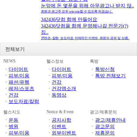
눈앞에 돈 몇푼을 위해 아무광고나 받지 않..
회원과 광고주 모두 win-win할 수 있도록 하겠습니..
342436닷컴 함께 만들어요
342436닷컴을 함께 운영해나갈 전문가(?)
집..
콘텐츠, 칼럼, 보도자료, 자체적인 이벤트, 회원의 공유 및 상품..
전체보기
NEWS
헬스정보
톡방
ㆍ
다이어트
ㆍ
다이어트
ㆍ
톡방신청
ㆍ
피부/미용
ㆍ
피부/미용
ㆍ
톡방 전체보기
ㆍ
패션/유행
ㆍ
건강
ㆍ
레저/스포츠
ㆍ
건강앱소개
ㆍ
건강
ㆍ
동영상
ㆍ
보도자료/칼럼
Notice & Event
헬스지도
광고/제휴문의
ㆍ
운동
ㆍ
공지사항
ㆍ
광고/제휴안내
ㆍ
병원
ㆍ
이벤트
ㆍ
광고문의
ㆍ
피부/미용
ㆍ
외부이벤트
ㆍ
제휴문의