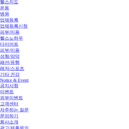
헬스지도
운동
병원
업체등록
업체등록신청
피부/미용
헬스노하우
다이어트
피부/미용
성형/양악
패션/유행
레저/스포츠
기타 건강
Notice & Event
공지사항
이벤트
외부이벤트
고객센터
자주하는 질문
문의하기
회사소개
광고/제휴문의