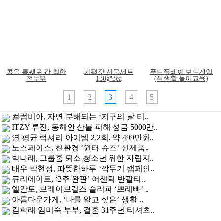
콩을 통째로 간 착한
가평잣 선물세트
푸드플레이 보드게임
전두부
130g*3ea
(식생활 놀이교육)
1
2
3
4
5
컬럼비아, 자연 분해되는 ‘지구의 날 티..
ITZY 류진, 동해안 산불 피해 성금 5000만..
연 평균 럭셔리 아이템 2.2회, 약 499만원..
노스페이스, 친환경 ‘윈터 슈즈’ 신제품..
박나래, 그룹홈 퇴소 청소년 위한 자립지..
배우 박현정, 따뜻한하루 ‘깍두기 캠페인..
큐리에이트, ‘2주 완판’ 어센틱 반팔티..
엘칸토, 브레이브걸스 슬리퍼 ‘쁘레빠’ ..
아름다운가게, ‘나를 알고 싶은’ 생활 ..
김학래·임미숙 부부, 결혼 31주년 티셔츠..