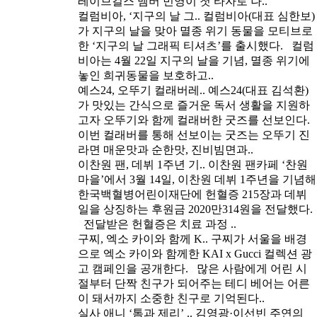
레이브걸스 멤버 민영이 첫 타자로 나..
컬럼비아, ‘지구의 날 그..
컬럼비아(대표 심한보)
가 지구의 날을 맞아 멸종 위기 동물을 모티브로
한 ‘지구의 날 그래픽 티셔츠’를 출시했다. 컬럼
비아는 4월 22일 지구의 날을 기념, 멸종 위기에
놓인 희귀동물을 보호하고..
예스24, 오뚜기 컬래버레..
예스24(대표 김석환)
가 맛있는 간식으로 즐거운 독서 생활을 지원하
고자 오뚜기와 함께 컬래버한 굿즈를 선보인다.
이번 컬래버를 통해 선보이는 굿즈는 오뚜기 진
라면 매운맛과 순한맛, 진비빔면과..
이찬원 팬, 데뷔 1주년 기..
이찬원 팬카페 ‘찬원
마을’에서 3월 14일, 이찬원 데뷔 1주년을 기념해
한국백혈병어린이재단에 헌혈증 215장과 데뷔
일을 상징하는 후원금 2020만314원을 전달했다.
전달받은 헌혈증은 치료 과정 ..
구찌, 엑소 카이와 함께 K..
구찌가 서울을 배경
으로 엑소 카이와 함께한 KAI x Gucci 컬렉션 광
고 캠페인을 공개한다. 많은 사람에게 어린 시
절부터 단짝 친구가 되어주는 테디 베어는 어른
이 돼서까지 소중한 친구로 기억된다..
실사 애니 ‘톰과 제리’ ..
김영광·이선빈 주연의