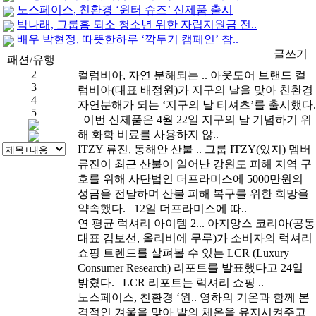
노스페이스, 친환경 ‘윈터 슈즈’ 신제품 출시
박나래, 그룹홈 퇴소 청소년 위한 자립지원금 전..
배우 박현정, 따뜻한하루 ‘깍두기 캠페인’ 참..
1
글쓰기
패션/유행
2
컬럼비아, 자연 분해되는 ..
아웃도어 브랜드 컬
3
럼비아(대표 배정원)가 지구의 날을 맞아 친환경
4
자연분해가 되는 ‘지구의 날 티셔츠’를 출시했다.
5
이번 신제품은 4월 22일 지구의 날 기념하기 위
해 화학 비료를 사용하지 않..
ITZY 류진, 동해안 산불 ..
그룹 ITZY(있지) 멤버
류진이 최근 산불이 일어난 강원도 피해 지역 구
호를 위해 사단법인 더프라미스에 5000만원의
성금을 전달하며 산불 피해 복구를 위한 희망을
약속했다. 12일 더프라미스에 따..
연 평균 럭셔리 아이템 2...
아지앙스 코리아(공동
대표 김보선, 올리비에 무루)가 소비자의 럭셔리
쇼핑 트렌드를 살펴볼 수 있는 LCR (Luxury
Consumer Research) 리포트를 발표했다고 24일
밝혔다. LCR 리포트는 럭셔리 쇼핑 ..
노스페이스, 친환경 ‘윈..
영하의 기온과 함께 본
격적인 겨울을 맞아 발의 체온을 유지시켜주고