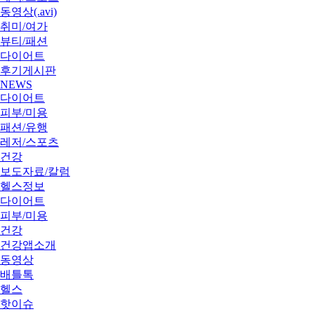
동영상(.avi)
취미/여가
뷰티/패션
다이어트
후기게시판
NEWS
다이어트
피부/미용
패션/유행
레저/스포츠
건강
보도자료/칼럼
헬스정보
다이어트
피부/미용
건강
건강앱소개
동영상
배틀톡
헬스
핫이슈