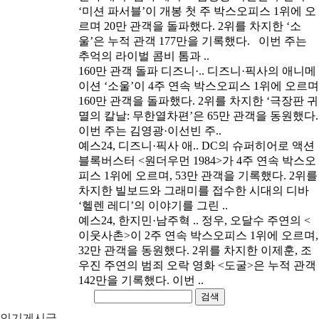
‘미션 파서블’이 개봉 첫 주 박스오피스 1위에 오
르며 20만 관객을 돌파했다. 2위를 차지한 ‘소
울’은 누적 관객 177만을 기록했다. 이번 주는
추억의 라이벌 콤비 톰과 ..
160만 관객 돌파 디즈니·..
디즈니·픽사의 애니메
이션 ‘소울’이 4주 연속 박스오피스 1위에 오르며
160만 관객을 돌파했다. 2위를 차지한 ‘극장판 귀
멸의 칼날: 무한열차편’은 65만 관객을 동원했다.
이번 주는 김영광·이선빈 주..
예스24, 디즈니·픽사 애..
DC의 슈퍼히어로 액션
블록버스터 <원더우먼 1984>가 4주 연속 박스오
피스 1위에 오르며, 53만 관객을 기록했다. 2위를
차지한 빌보드와 그래미를 접수한 시대의 디바
‘헬렌 레디’의 이야기를 그린 ..
예스24, 한지민·남주혁 ..
정우, 오달수 주연의 <
이웃사촌>이 2주 연속 박스오피스 1위에 오르며,
32만 관객을 동원했다. 2위를 차지한 이제훈, 조
우진 주연의 범죄 오락 영화 <도굴>은 누적 관객
142만을 기록했다. 이번 ..
검색
인기게시글