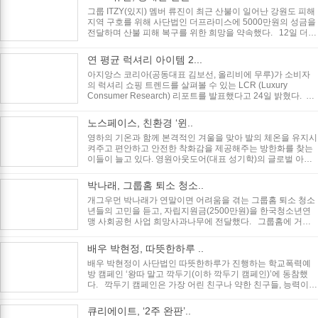
그룹 ITZY(있지) 멤버 류진이 최근 산불이 일어난 강원도 피해
지역 구호를 위해 사단법인 더프라미스에 5000만원의 성금을
전달하며 산불 피해 복구를 위한 희망을 약속했다. 12일 더프
라미스에 따..
연 평균 럭셔리 아이템 2...
아지앙스 코리아(공동대표 김보선, 올리비에 무루)가 소비자
의 럭셔리 쇼핑 트렌드를 살펴볼 수 있는 LCR (Luxury
Consumer Research) 리포트를 발표했다고 24일 밝혔다.
LCR 리포트는 럭셔리 쇼핑 ..
노스페이스, 친환경 ‘윈..
영하의 기온과 함께 본격적인 겨울을 맞아 발의 체온을 유지시
켜주고 편안하고 안전한 착화감을 제공해주는 방한화를 찾는
이들이 늘고 있다. 영원아웃도어(대표 성기학)의 글로벌 아웃
도어 브랜드 노스페이..
박나래, 그룹홈 퇴소 청소..
개그우먼 박나래가 연말이면 어려움을 겪는 그룹홈 퇴소 청소
년들의 고민을 듣고, 자립지원금(2500만원)을 한국청소년연
맹 사회공헌 사업 희망사과나무에 전달했다. 그룹홈에 거주
하는 아동 청소년..
배우 박현정, 따뜻한하루 ..
배우 박현정이 사단법인 따뜻한하루가 진행하는 학교폭력예
방 캠페인 ‘왕따 말고 깍두기(이하 깍두기 캠페인)’에 동참했
다. 깍두기 캠페인은 가장 어린 친구나 약한 친구들, 능력이
부족한 아이..
큐리에이트, ‘2주 완판’..