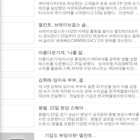
큐리에이트(대표 최성준)는 고객들의 호응 속에 2주 만에 조기
매진을 달성했던 어센틱(Authentic) 반팔 베이직, 스트라이프
티셔츠의 추가 판매를 시작한다고 13일 밝혔다. 어센틱은 큐
리에이트가 ..
엘칸토, 브레이브걸스 슬..
브레이브걸스와 다양한 마케팅 활동을 벌이는 엘칸토(대표이
사 정낙균)가 23일부터 오프라인 매장에서 브레이브걸스 컬래
버 슬리퍼 ‘쁘레빠(LCMW99U14C)’ 2차 판매를 개시한다. 엘
칸토는 브레이브걸스와 함..
아름다운가게, ‘나를 알..
아름다운가게(이사장 홍명희)가 MZ세대를 공략한 생활 성향
테스트를 오픈했다고 25일 밝혔다. 성격유형 지표(MBTI) 테
스트를 활용해 기획·제작된 이번 테스트는 ‘MZ세대를 타깃으
로 해 아름다운..
김학래·임미숙 부부, 결..
개그맨 김학래·임미숙 부부의 결혼 31주년을 맞아 아들 김동
영 씨가 자체 제작한 티셔츠 판매 수익금을 한국백혈병어린이
재단에 전달했다. 전달받은 기금은 한국백혈병어린이재단을
통해 전액 코로..
몽벨, 22일 분당 스퀘어 ..
몽벨이 22일 경기 성남시 분당구 금곡동에 몽벨 분당스퀘어를
사전 오픈했다고 26일 밝혔다. 몽벨은 글로벌 아웃도어 브랜
드로서, 몽벨을 포함한 다양한 아웃도어 브랜드와 액티비티를
체험할 수 있..
기업도 쁘밍아웃! 엘칸토 ..