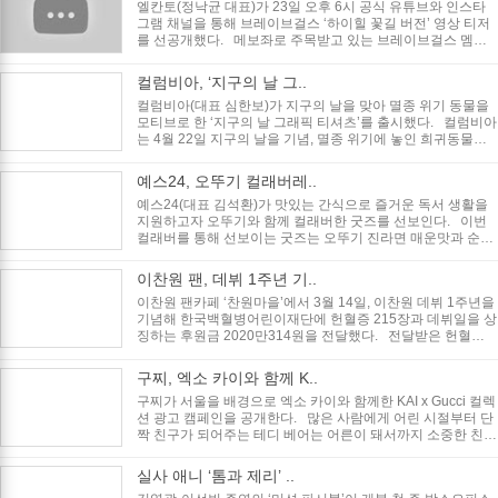
엘칸토(정낙균 대표)가 23일 오후 6시 공식 유튜브와 인스타
그램 채널을 통해 브레이브걸스 ‘하이힐 꽃길 버전’ 영상 티저
를 선공개했다. 메보좌로 주목받고 있는 브레이브걸스 멤버
민영이 첫 타자로 나..
컬럼비아, ‘지구의 날 그..
컬럼비아(대표 심한보)가 지구의 날을 맞아 멸종 위기 동물을
모티브로 한 ‘지구의 날 그래픽 티셔츠’를 출시했다. 컬럼비아
는 4월 22일 지구의 날을 기념, 멸종 위기에 놓인 희귀동물을
보호하고..
예스24, 오뚜기 컬래버레..
예스24(대표 김석환)가 맛있는 간식으로 즐거운 독서 생활을
지원하고자 오뚜기와 함께 컬래버한 굿즈를 선보인다. 이번
컬래버를 통해 선보이는 굿즈는 오뚜기 진라면 매운맛과 순한
맛, 진비빔면과..
이찬원 팬, 데뷔 1주년 기..
이찬원 팬카페 ‘찬원마을’에서 3월 14일, 이찬원 데뷔 1주년을
기념해 한국백혈병어린이재단에 헌혈증 215장과 데뷔일을 상
징하는 후원금 2020만314원을 전달했다. 전달받은 헌혈증
은 치료 과정 ..
구찌, 엑소 카이와 함께 K..
구찌가 서울을 배경으로 엑소 카이와 함께한 KAI x Gucci 컬렉
션 광고 캠페인을 공개한다. 많은 사람에게 어린 시절부터 단
짝 친구가 되어주는 테디 베어는 어른이 돼서까지 소중한 친구
로 기억된다..
실사 애니 ‘톰과 제리’ ..