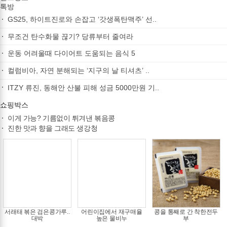
톡방
GS25, 하이트진로와 손잡고 ‘갓생폭탄맥주’ 선..
무조건 탄수화물 끊기? 당류부터 줄여라
운동 어려울때 다이어트 도움되는 음식 5
컬럼비아, 자연 분해되는 ‘지구의 날 티셔츠’ ..
ITZY 류진, 동해안 산불 피해 성금 5000만원 기..
쇼핑박스
이게 가능? 기름없이 튀겨낸 볶음콩
진한 맛과 향을 그래도 생강청
서래태 볶은 검은콩가루..
어린이집에서 재구매율
콩을 통째로 간 착한전두
대박
높은 물비누
부