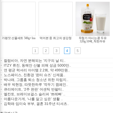
가평잣 선물세트 500g×1ea
먹어본 중 최고의 생강청
무첨가 마시는콩 두유
320g 10팩_착한두유
1
2
3
4
5
컬럼비아, 자연 분해되는 ‘지구의 날 티..
ITZY 류진, 동해안 산불 피해 성금 5000만..
연 평균 럭셔리 아이템 2.2회, 약 499만원..
노스페이스, 친환경 ‘윈터 슈즈’ 신제품..
박나래, 그룹홈 퇴소 청소년 위한 자립지..
배우 박현정, 따뜻한하루 ‘깍두기 캠페인..
큐리에이트, ‘2주 완판’ 어센틱 반팔티..
엘칸토, 브레이브걸스 슬리퍼 ‘쁘레빠’ ..
아름다운가게, ‘나를 알고 싶은’ 생활 ..
김학래·임미숙 부부, 결혼 31주년 티셔츠..