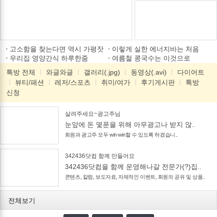
고소함을 찾는다면 역시 가평잣
이렇게 실한 에너지바는 처음
우리집 영양간식 하루한줌
여름철 콩국수는 이것으로
톡방 전체
ㅣ
와글와글
ㅣ
갤러리(.jpg)
ㅣ
동영상(.avi)
ㅣ
다이어트
ㅣ
뷰티/패션
ㅣ
레저/스포츠
ㅣ
취미/여가
ㅣ
후기게시판
ㅣ
톡방
신청
살려주세요~광고주님
눈앞에 돈 몇푼을 위해 아무광고나 받지 않..
회원과 광고주 모두 win-win할 수 있도록 하겠습니..
342436닷컴 함께 만들어요
342436닷컴을 함께 운영해나갈 전문가(?)집..
콘텐츠, 칼럼, 보도자료, 자체적인 이벤트, 회원의 공유 및 상품..
전체보기