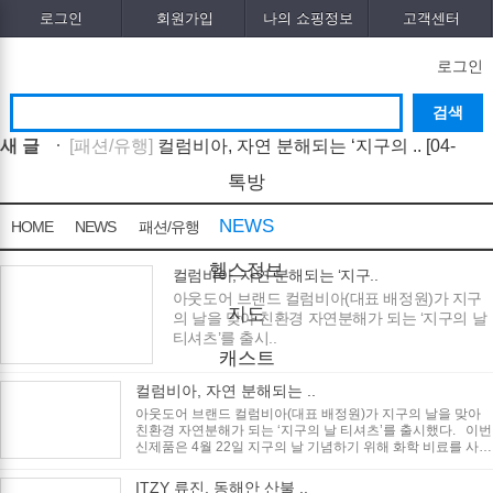
로그인
회원가입
나의 쇼핑정보
고객센터
로그인
새 글
[패션/유행]
컬럼비아, 자연 분해되는 ‘지구의 ..
[04-
22]
[패션/유행]
ITZY 류진, 동해안 산불 피해 성금 5..
[04-
톡방
12]
[보도자료/칼럼]
GS25, 워너브라더스와 배트맨콜라
NEWS
HOME
NEWS
패션/유행
·..
[04-05]
[건강]
봄철 자살률 증가, 10대 청소년이 위..
[04-01]
[건강]
향긋한 봄내음 가득 제철나물, 효능..
[03-29]
헬스정보
컬럼비아, 자연 분해되는 ‘지구..
[건강]
봄에 심해지는 알레르기 비염 예방수..
[03-28]
아웃도어 브랜드 컬럼비아(대표 배정원)가 지구
글쓰기
지도
의 날을 맞아 친환경 자연분해가 되는 ‘지구의 날
[보도자료/칼럼]
오뚜기, 브랜드 경험 공간 ‘오키친
티셔츠’를 출시..
..
[03-28]
[보도자료/칼럼]
GS25, 하이트진로와 손잡고 ‘갓생
캐스트
폭..
[05-24]
[건강]
무조건 탄수화물 끊기? 당류부터 줄..
[05-19]
컬럼비아, 자연 분해되는 ..
[다이어트]
운동 어려울때 다이어트 도움되는
아웃도어 브랜드 컬럼비아(대표 배정원)가 지구의 날을 맞아
친환경 자연분해가 되는 ‘지구의 날 티셔츠’를 출시했다. 이번
음..
[05-19]
신제품은 4월 22일 지구의 날 기념하기 위해 화학 비료를 사용
하지 않..
ITZY 류진, 동해안 산불 ..