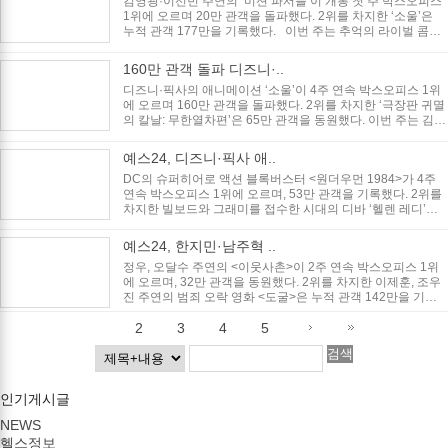
김영광·이선빈 주연의 ‘미션 파서블’이 개봉 첫 주 박스오피스
1위에 오르며 20만 관객을 돌파했다. 2위를 차지한 ‘소울’은
누적 관객 177만을 기록했다. 이번 주는 추억의 라이벌 콤비
톰과 ..
160만 관객 돌파 디즈니·..
디즈니·픽사의 애니메이션 ‘소울’이 4주 연속 박스오피스 1위
에 오르며 160만 관객을 돌파했다. 2위를 차지한 ‘극장판 귀멸
의 칼날: 무한열차편’은 65만 관객을 동원했다. 이번 주는 김영
광·이선빈 주..
예스24, 디즈니·픽사 애..
DC의 슈퍼히어로 액션 블록버스터 <원더우먼 1984>가 4주
연속 박스오피스 1위에 오르며, 53만 관객을 기록했다. 2위를
차지한 빌보드와 그래미를 접수한 시대의 디바 ‘헬렌 레디’의
이야기를 그린 ..
예스24, 한지민·남주혁 ..
정우, 오달수 주연의 <이웃사촌>이 2주 연속 박스오피스 1위
에 오르며, 32만 관객을 동원했다. 2위를 차지한 이제훈, 조우
진 주연의 범죄 오락 영화 <도굴>은 누적 관객 142만을 기록
했다. 이번 ..
1
2
3
4
5
검색
인기게시글
NEWS
헬스정보