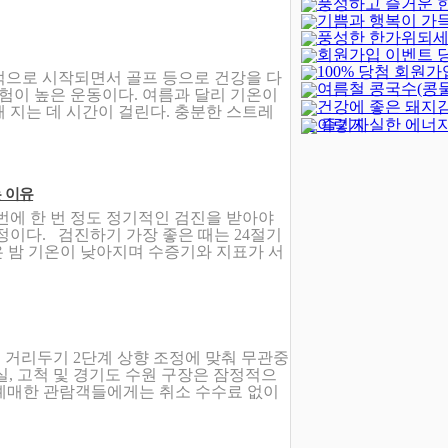
풍성하고 즐거운 
기쁨과 행복이 가
되세요!
(-402)
풍성한 한가위되세
새해되세요!
회원가입 이벤트 
100% 당첨 회원가
발표
(4)
적으로 시작되면서 골프 등으로 건강을 다
여름철 콩국수(콩
벤트(종료)
(23)
위험이 높은 운동이다. 여름과 달리 기온이
건강에 좋은 돼지
 지는 데 시간이 걸린다. 충분한 스트레
이렇게 실한 에너지
로 즐기자
 이유
번에 한 번 정도 정기적인 검진을 받아야
정이다. 검진하기 가장 좋은 때는 24절기
은 밤 기온이 낮아지며 수증기와 지표가 서
회적 거리두기 2단계 상향 조정에 맞춰 무관중
잠실, 고척 및 경기도 수원 구장은 잠정적으
전 예매한 관람객들에게는 취소 수수료 없이