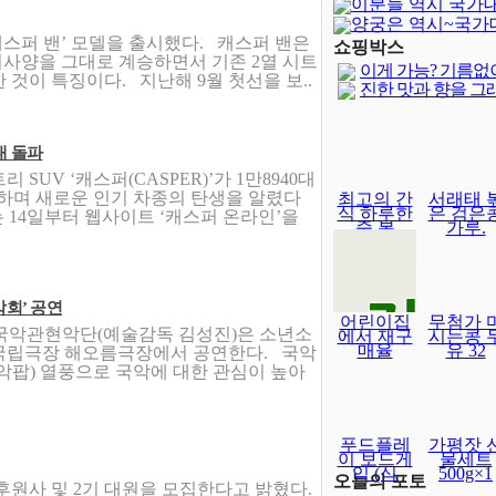
이분들 역시 국가
양궁은 역시~국가
캐스퍼 밴’ 모델을 출시했다. 캐스퍼 밴은
달보다 어렵..
쇼핑박스
사양을 그대로 계승하면서 기존 2열 시트
이게 가능? 기름없
 것이 특징이다. 지난해 9월 첫선을 보..
진한 맛과 향을 그
대 돌파
SUV ‘캐스퍼(CASPER)’가 1만8940대
하며 새로운 인기 차종의 탄생을 알렸다
최고의 간
서래태 
식 하루한
은 검은
차는 14일부터 웹사이트 ‘캐스퍼 온라인’을
줌 볶
가루.
회’ 공연
어린이집
무첨가 
국악관현악단(예술감독 김성진)은 소년소
에서 재구
시는콩 
매율
유 32
금) 국립극장 해오름극장에서 공연한다. 국악
악팝) 열풍으로 국악에 대한 관심이 높아
푸드플레
가평잣 
이 보드게
물세트
임 (식
500g×1
오늘의 포토
후원사 및 2기 대원을 모집한다고 밝혔다.