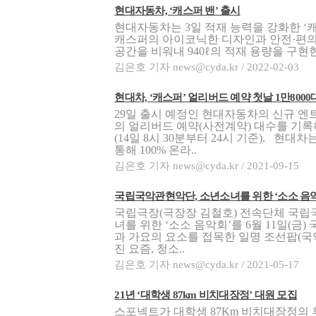
현대자동차, ‘캐스퍼 밴’ 출시
현대자동차는 3일 적재 능력을 강화한 ‘
캐스퍼의 아이코닉한 디자인과 안전·편의
공간을 비워내 940ℓ의 적재 용량을 구현한
김은호 기자 news@cyda.kr / 2022-02-03
현대차, ‘캐스퍼’ 얼리버드 예약 첫날 1만8000
29일 출시 예정인 현대자동차의 신규 엔트리 
의 얼리버드 예약(사전계약) 대수를 기록
(14일 8시 30분부터 24시 기준). 현대
통해 100% 온라..
김은호 기자 news@cyda.kr / 2021-09-15
국립국악관현악단, 소년소녀를 위한 ‘소소 음악
국립극장(극장장 김철호) 전속단체 국립
녀를 위한 ‘소소 음악회’를 6월 11일(
과 가요의 요소를 접목한 일명 조선팝(국
진 요즘, 청소..
김은호 기자 news@cyda.kr / 2021-05-17
21년 ‘대학생 87km 비치대장정’ 대원 모집
스포넥트가 대학생 87Km 비치대장정의 