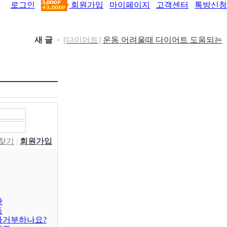
로그인
회원가입
마이페이지
고객센터
톡방신청
새 글
[다이어트]
운동 어려울때 다이어트 도움되는
음..
[05-19]
[패션/유행]
컬럼비아, 자연 분해되는 ‘지구의 ..
[04-22]
[패션/유행]
ITZY 류진, 동해안 산불 피해 성금
5..
[04-12]
[보도자료/칼럼]
GS25, 워너브라더스와 배트맨
콜라·..
[04-05]
[건강]
봄철 자살률 증가, 10대 청소년이 위..
[04-01]
[건강]
향긋한 봄내음 가득 제철나물, 효능..
W찾기
|
회원가입
[03-29]
[건강]
봄에 심해지는 알레르기 비염 예방수..
[03-28]
[보도자료/칼럼]
오뚜기, 브랜드 경험 공간 ‘오
키친 ..
[03-28]
[보도자료/칼럼]
GS25, 하이트진로와 손잡고
‘갓생폭..
[05-24]
[건강]
무조건 탄수화물 끊기? 당류부터 줄..
판
동
[05-19]
차거부하나요?