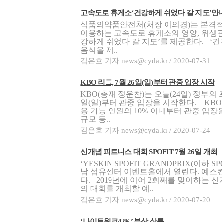
고속도로 휴게소‘건강하게 쉬었다 갈 지도’안
식품의약품안전처(처장 이의경)는 본격적
이용하는 고속도로 휴게소의 영양, 위생관
강하게 쉬었다 갈 지도’를 제공한다. ‘
음식을 제..
김은호 기자 news@cyda.kr / 2020-07-31
KBO 리그, 7월 26일(일)부터 관중 입장 시작
KBO(총재 정운찬)는 오늘(24일) 정부의
일(일)부터 관중 입장을 시작한다. KBO
용 가능 인원의 10% 이내부터 관중 입장
규모 등..
김은호 기자 news@cyda.kr / 2020-07-24
신개념 피트니스 대회 SPOFIT 7월 26일 개최
‘YESKIN SPOFIT GRANDPRIX(이하 
남 섬유센터 이벤트홀에서 열린다. 예스킨
다. 2019년에 이어 2회째를 맞이하는 신
의 대회를 개최할 예..
김은호 기자 news@cyda.kr / 2020-07-20
‘나이트워크42K’ 부산 상륙