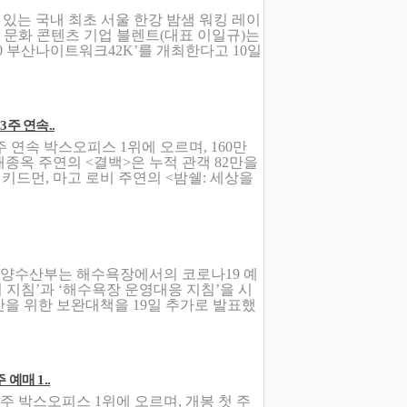
고 있는 국내 최초 서울 한강 밤샘 워킹 레이
. 문화 콘텐츠 기업 블렌트(대표 이일규)는
20 부산나이트워크42K’를 개최한다고 10일
3주 연속..
 연속 박스오피스 1위에 오르며, 160만
배종옥 주연의 <결백>은 누적 관객 82만을
 키드먼, 마고 로비 주연의 <밤쉘: 세상을
해양수산부는 해수욕장에서의 코로나19 예
기 지침’과 ‘해수욕장 운영대응 지침’을 시
을 위한 보완대책을 19일 추가로 발표했
예매 1..
 주 박스오피스 1위에 오르며, 개봉 첫 주