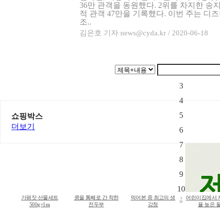
36만 관객을 동원했다. 2위를 차지한 송
적 관객 47만을 기록했다. 이번 주는 디
조..
김은호 기자 news@cyda.kr / 2020-06-18
1
2
3
4
5
쇼핑박스
더보기
6
7
8
9
10
가평잣 선물세트
콩을 통째로 간 착한
먹어본 중 최고의 생
어린이집에서 
500g×1ea
전두부
강청
율 높은 