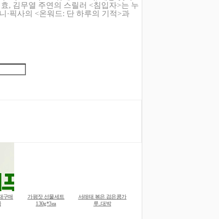
지효, 김무열 주연의 스릴러 <침입자>는 누
즈니·픽사의 <온워드: 단 하루의 기적>과
재구매
가평잣 선물세트
서래태 볶은 검은콩가
물
130g*3ea
루..대박