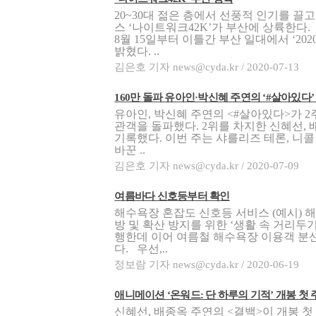
20~30대 젊은 층에서 선풍적 인기를 끌
스 ‘나이트워크42K’가 부산에 상륙한다
8월 15일부터 이틀간 부산 일대에서 ‘20
밝혔다. ..
김은호 기자 news@cyda.kr / 2020-07-13
160만 돌파 유아인·박신혜 주연의 ‘#살아있다’ 
유아인, 박신혜 주연의 <#살아있다>가 2주
관객을 돌파했다. 2위를 차지한 신혜선, 
기록했다. 이번 주는 샤를리즈 테론, 니콜
바꾼 ..
김은호 기자 news@cyda.kr / 2020-07-09
여름바다 신호등부터 확인
해수욕장 혼잡도 신호등 서비스 (예시) 
방 및 확산 방지를 위한 ‘생활 속 거리두
행한데 이어 여름철 해수욕장 이용객 분산
다. 우선,..
정보람 기자 news@cyda.kr / 2020-06-19
애니메이션 ‘온워드: 단 하루의 기적’ 개봉 첫 주 
신혜선, 배종옥 주연의 <결백>이 개봉 첫