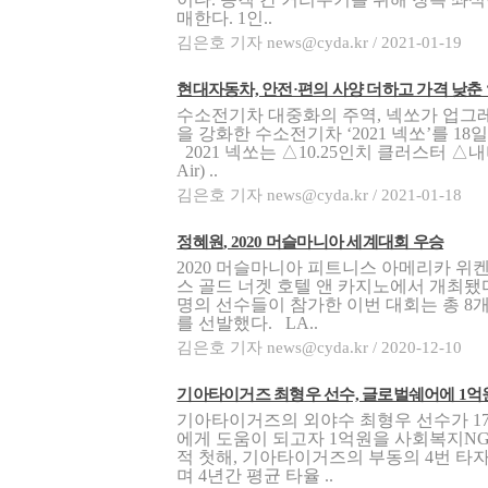
매한다. 1인..
김은호 기자 news@cyda.kr / 2021-01-19
현대자동차, 안전·편의 사양 더하고 가격 낮춘 ‘20
수소전기차 대중화의 주역, 넥쏘가 업
을 강화한 수소전기차 ‘2021 넥쏘’를 1
2021 넥쏘는 △10.25인치 클러스터 △내비
Air) ..
김은호 기자 news@cyda.kr / 2021-01-18
정혜원, 2020 머슬마니아 세계대회 우승
2020 머슬마니아 피트니스 아메리카 위켄
스 골드 너겟 호텔 앤 카지노에서 개최됐다
명의 선수들이 참가한 이번 대회는 총 8
를 선발했다. LA..
김은호 기자 news@cyda.kr / 2020-12-10
기아타이거즈 최형우 선수, 글로벌쉐어에 1억원
기아타이거즈의 외야수 최형우 선수가 1
에게 도움이 되고자 1억원을 사회복지NGO
적 첫해, 기아타이거즈의 부동의 4번 타
며 4년간 평균 타율 ..