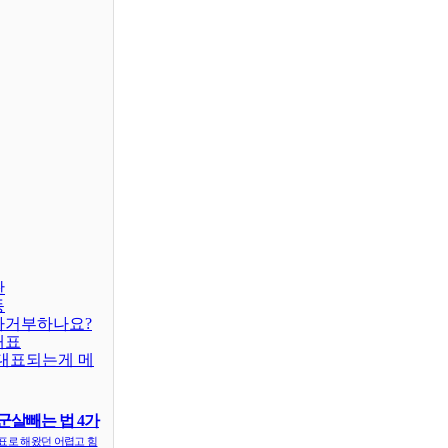
판
동
차거부하나요?
대표
대표되는게 메
군살빼는 법 4가
표로 해왔던 어렵고 힘