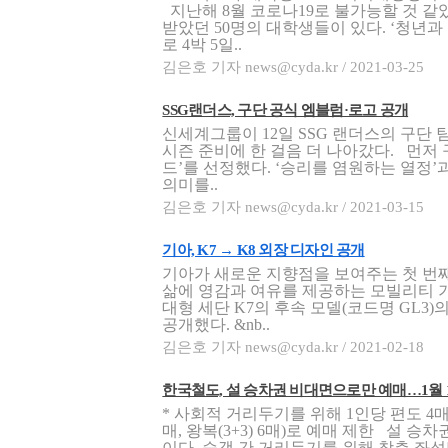
지난해 8월 코로나19로 불가능할 것 
받았던 50명의 대학생들이 있다. ‘청년과
로 4박 5일..
김은호 기자 news@cyda.kr / 2021-03-25
SSG랜더스, 구단 공식 엠블럼·로고 공개
신세계그룹이 12일 SSG 랜더스의 구단 
시즌 준비에 한 걸음 더 나아갔다. 먼저
드’를 선정했다. ‘승리를 염원하는 열정
의미를..
김은호 기자 news@cyda.kr / 2021-03-15
기아, K7 → K8 외장 디자인 공개
기아가 새로운 지향점을 보여주는 첫 번째
삶에 영감과 여유를 제공하는 모빌리티 기
대형 세단 K7의 후속 모델(코드명 GL3
공개했다. &nb..
김은호 기자 news@cyda.kr / 2021-02-18
한국철도, 설 승차권 비대면으로만 예매…1월 1
* 사회적 거리두기를 위해 1인당 편도 4매,
매, 왕복(3+3) 6매)로 예매 제한 설 승
이다. 승객 간 거리두기를 위해 창측 좌석만