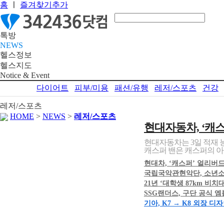
홈
ㅣ
즐겨찾기추가
톡방
NEWS
헬스정보
헬스지도
Notice & Event
다이어트
피부/미용
패션/유행
레저/스포츠
건강
레저/스포츠
HOME
>
NEWS
>
레저/스포츠
현대자동차, ‘캐스
현대자동차는 3일 적재 
캐스퍼 밴은 캐스퍼의 아
현대차, ‘캐스퍼’ 얼리버드 
국립국악관현악단, 소년소녀
21년 ‘대학생 87km 비치
SSG랜더스, 구단 공식 
기아, K7 → K8 외장 디