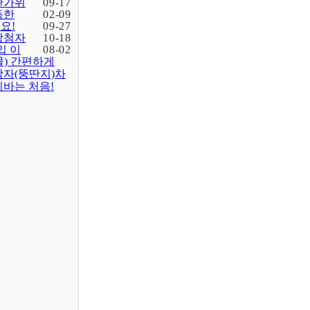
한가위
09-17
득한
02-09
요!
09-27
당첨자
10-18
입 이
08-02
물) 간편하게
감자(뚱딴지)차
바는 처음!