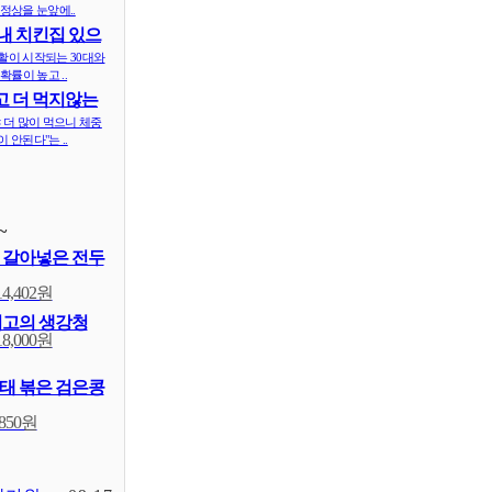
정상을 눈앞에..
내 치킨집 있으
 ..
활이 시작되는 30대와
확률이 높고 ..
 더 먹지않는
식..
 더 많이 먹으니 체중
 안된다"는 ..
~
 갈아넣은 전두
14,402원
최고의 생강청
18,000원
태 볶은 검은콩
,850원