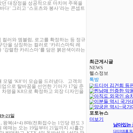
같았던 대장정을 성공적으로 마치며 주목을
 바다’ 그리고 ‘스포츠와 봉사’라는 콘셉트
팀 컬러와 엠블럼, 로고를 확정하는 등 정규
 구단을 상징하는 컬러로 ‘카리스마틱 레
’과 ‘강렬한 카리스마’를 담은 붉은색이라는
최근게시글
NEWS
헬스정보
톡방
 모델 ‘K8’이 모습을 드러냈다. 고객의
드디어 김건희 등
업으로 탈바꿈을 선언한 기아가 17일 준
찐남매 인증한 악
)의 차명을 K8으로 확정하고 외장 디자인을
아직도 외국인 승
이분들 역시 국가
양궁은 역시~국가
달보다 어렵..
포토뉴스
9~21일
더보기
 왕복(4+4) 8매(전화접수는 1인당 편도 3
남아있는 
차권 예매는 오는 19일부터 21일까지 사흘간
지
다이어트를 목
 발매하고, KTX 4인 동반석은 1석만 판