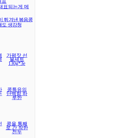
대표
대표되는게 메
이 튀겨낸 볶음콩
래도 생강청
볶
가평잣 선
콩
물세트
130g*3e
마
콩특유의
두
단백함 하
루한
선
콩을 통째
로 간 착한
전두