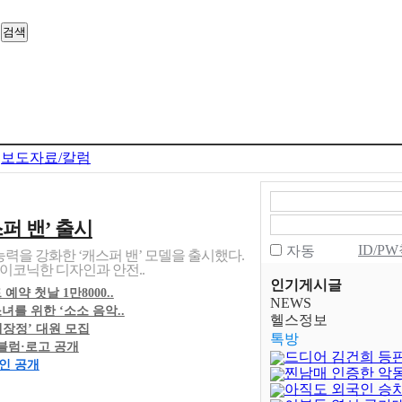
보도자료/칼럼
퍼 밴’ 출시
ID/P
자동
능력을 강화한 ‘캐스퍼 밴’ 모델을 출시했다.
이코닉한 디자인과 안전..
인기게시글
예약 첫날 1만8000..
NEWS
를 위한 ‘소소 음악..
헬스정보
대장정’ 대원 모집
톡방
엠블럼·로고 공개
드디어 김건희 등
자인 공개
찐남매 인증한 악
아직도 외국인 승