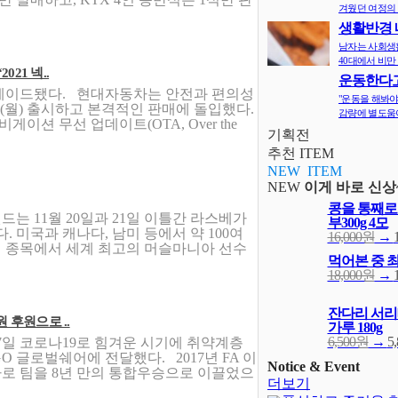
겨웠던 여정의 
생활반경 
면 비만확률
남자는 사회생
40대에서 비만 
21 넥..
운동한다고
그레이드됐다. 현대자동차는 안전과 편의성
다? 오히려 
"운동을 해봐야
8일(월) 출시하고 본격적인 판매에 돌입했다.
감량에 별도움이
게이션 무선 업데이트(OTA, Over the
기획전
추천 ITEM
NEW ITEM
NEW
이게 바로 신상
콩을 통째로
드는 11월 20일과 21일 이틀간 라스베가
부300g 4모
. 미국과 캐나다, 남미 등에서 약 100여
16,000원
→
개 종목에서 세계 최고의 머슬마니아 선수
먹어본 중 
18,000원
→
잔다리 서리
 후원으로 ..
가루 180g
6,500원
→
5
7일 코로나19로 힘겨운 시기에 취약계층
 글로벌쉐어에 전달했다. 2017년 FA 이
Notice & Event
자로 팀을 8년 만의 통합우승으로 이끌었으
더보기