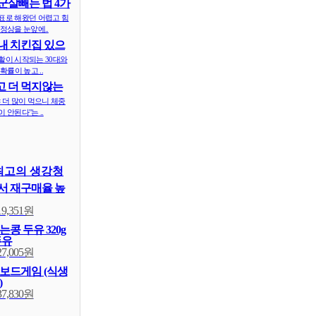
군살빼는 법 4가
표로 해왔던 어렵고 힘
정상을 눈앞에..
내 치킨집 있으
 ..
활이 시작되는 30대와
확률이 높고 ..
 더 먹지않는
식..
 더 많이 먹으니 체중
 안된다"는 ..
최고의 생강청
 재구매율 높
19,351원
콩 두유 320g
두유
27,005원
보드게임 (식생
)
37,830원