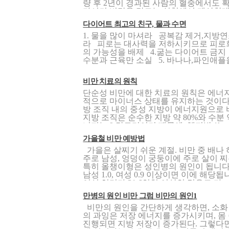
량 후 2년이 경과된 사람의 혈중에서도 
가시켜 비만을 만드는 실험에서 계산한대로
다이어트 최고의 친구, 물과 수면
1. 물을 많이 마셔라 공복감 제거,지방
라 피로는 대사력을 저하시키므로 피로회
의 가능성을 배제 4.굶는 다이어트 금
수분과 근육만 소실 5. 바나나,파인애플
비만 치료의 원칙
단순성 비만에 대한 치료의 원칙은 에너
적으로 마이너스 상태를 유지하는 것이다
방 조직 내의 중성 지방이 에너지원으로 
지방 조직은 순수한 지방 약 80%와 수분 약
너지는 9 칼로리이기 때문에, 체지방 1kg.
가을철 비만 예방법
가을은 살찌기 쉬운 계절. 비만 중 배나
주로 남성, 엉덩이 궁둥이에 주로 살이 찌
특히 올챙이형은 성인병의 원인이 됩니다.
남성 1.0, 여성 0.9 이상이면 이에 해당됩
여성 허리가 31.6인치 이상인 경우도 마..
만병의 원인 비만 그럼 비만의 원인1
비만의 원인을 간단하게 생각하면, 소화
의 과잉은 저장 에너지를 증가시키며, 몸
진행되면 지방 저장이 증가된다. 그렇다