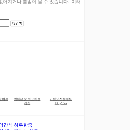
없어지거나 불임이 올 수 있습니다. 이러
함 하루
먹어본 중 최고의 생
가평잣 선물세트
음
강청
130g*3ea
양간식 하루한줌