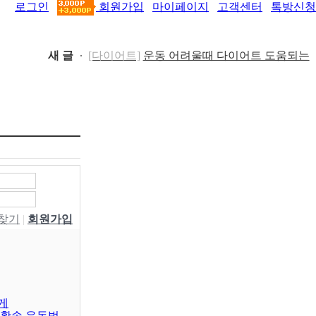
로그인
회원가입
마이페이지
고객센터
톡방신청
새 글
[다이어트]
운동 어려울때 다이어트 도움되는
음..
[05-19]
[패션/유행]
컬럼비아, 자연 분해되는 ‘지구의 ..
[04-22]
[패션/유행]
ITZY 류진, 동해안 산불 피해 성금
5..
[04-12]
[보도자료/칼럼]
GS25, 워너브라더스와 배트맨
콜라·..
[04-05]
[건강]
봄철 자살률 증가, 10대 청소년이 위..
[04-01]
[건강]
향긋한 봄내음 가득 제철나물, 효능..
[03-29]
[건강]
봄에 심해지는 알레르기 비염 예방수..
W찾기
|
회원가입
[03-28]
[보도자료/칼럼]
오뚜기, 브랜드 경험 공간 ‘오
키친 ..
[03-28]
[보도자료/칼럼]
GS25, 하이트진로와 손잡고
‘갓생폭..
[05-24]
[건강]
무조건 탄수화물 끊기? 당류부터 줄..
게
[05-19]
생활속 운동법