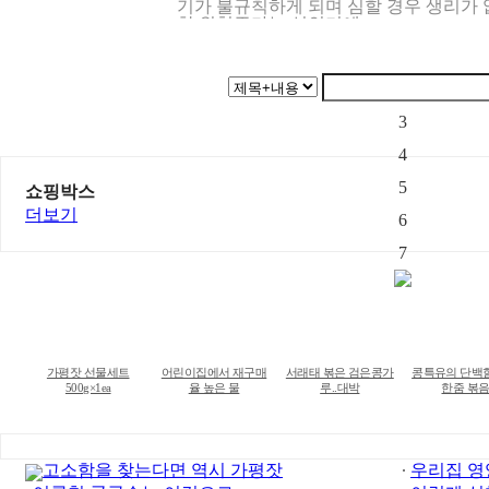
기가 불규칙하게 되며 심할 경우 생리가 
한 위험증가는 성인기에..
1
2
3
4
5
쇼핑박스
더보기
6
7
가평잣 선물세트
어린이집에서 재구매
서래태 볶은 검은콩가
콩특유의 단백
500g×1ea
율 높은 물
루..대박
한줌 볶
고소함을 찾는다면 역시 가평잣
우리집 영