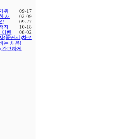
가위
09-17
한 새
02-09
!
09-27
첨자
10-18
입 이벤
08-02
자(뚱딴지)차로
바는 처음!
) 간편하게