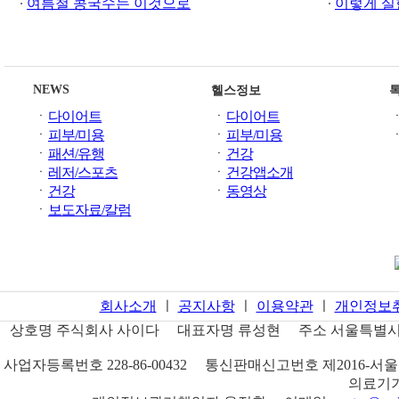
여름철 콩국수는 이것으로
이렇게 실
NEWS
헬스정보
ㆍ
다이어트
ㆍ
다이어트
ㆍ
피부/미용
ㆍ
피부/미용
ㆍ
패션/유행
ㆍ
건강
ㆍ
레저/스포츠
ㆍ
건강앱소개
ㆍ
건강
ㆍ
동영상
ㆍ
보도자료/칼럼
회사소개
ㅣ
공지사항
ㅣ
이용약관
ㅣ
개인정보
상호명
주식회사 사이다
대표자명
류성현
주소
서울특별시 
사업자등록번호
228-86-00432
통신판매신고번호
제2016-서울
의료기기