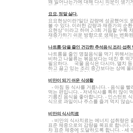
왜 일어나는가에 대해 다시 의문이 생기게
답은 아직 없지만 다음과 같은 원인이 제기
요요, 정말 싫다.
요요현상이란?일단 감량에 성공했어도 
볼 수 있다. 이러한 감량과 재증가의 순환
요현상"이라고 하며 2-3회 거듭할 수록 
재증가하기 쉬운 방향으로 생체는 변화
은 섭취 에너지로도 현 상태의 체중을..
나트륨·당을 줄인 건강한 추석음식 조리·섭취
나트륨을 줄인 명절음식을 먹기 위해서는
비하고 나물류는 볶음보다는 데친 후 먹기
필요하다. 국물 음식은 다시마, 멸치 
하고 끓고 있는 조리 중간보다는 상에 올리
불고기 등에 사용하는 양..
비만이 되기 쉬운 식생활
- 아침 등 식사를 거릅니다. - 음식을 빨
먹는 편입니다. - 저녁식사를 특히 많이 먹
기름진 음식을 좋아합니다. - 인스턴트 식품
식으로 과일이나 주스를 즐겨 먹지 않습니다.
비만의 식사치료
- 비만의 식사치료는 에너지 섭취량은 
표준 체중으로의 감량을 목표로 합니다. - 
차 표준 체중에 도달하도록 합니다. - 세