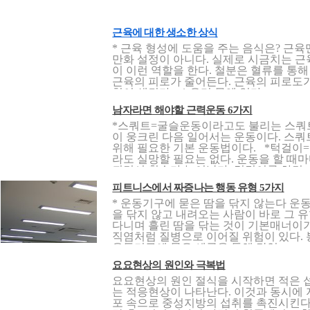
근육에 대한 생소한 상식
* 근육 형성에 도움을 주는 음식은? 근
만화 설정이 아니다. 실제로 시금치는 근
이 이런 역할을 한다. 철분은 혈류를 통
근육의 피로가 줄어든다. 근육의 피로도가
힘이 생긴다. * 우리 몸엔 얼마..
남자라면 해야할 근력운동 6가지
*스쿼트=굴슬운동이라고도 불리는 스쿼트(s
이 웅크린 다음 일어서는 운동이다. 스쿼
위해 필요한 기본 운동법이다. *턱걸이
라도 실망할 필요는 없다. 운동을 할 때
되면서 횟수가 늘어난다. 턱걸이를 하면..
피트니스에서 짜증나는 행동 유형 5가지
* 운동기구에 묻은 땀을 닦지 않는다 운
을 닦지 않고 내려오는 사람이 바로 그 
다니며 흘린 땀을 닦는 것이 기본매너이
직염처럼 질병으로 이어질 위험이 있다
운동기구에 묻은 세균을 통해 감염..
요요현상의 원인와 극복법
요요현상의 원인 절식을 시작하면 적은 
는 적응현상이 나타난다. 이것과 동시에
포 속으로 중성지방의 섭취를 촉진시킨다