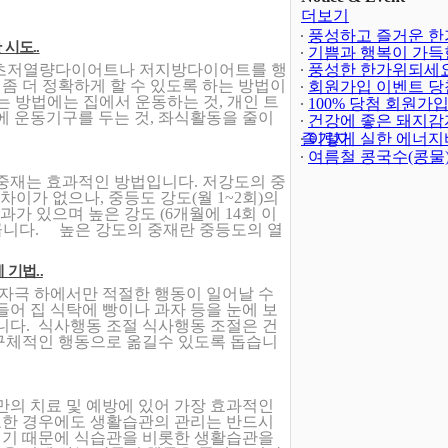
더보기
풍성하고 즐거운 한
시도..
되세요!
기쁨과 행복이 가득
(-402)
 초저열량다이어트나 저지방다이어트를 행
해되세요!
풍성한 한가위되세요
좀 더 정확하게 할 수 있도록 하는 방법이
회원가입 이벤트 당
 방법에는 집에서 운동하는 것, 개인 트
발표
100% 당첨 회원가
(4)
에 운동기구를 두는 것, 좌식활동을 줄이
트(종료)
건강에 좋은 돼지감
(23)
즐기자
이렇게 실한 에너지
여름철 콩국수(콩물
 중재는 효과적인 방법입니다. 저강도의 중
 차이가 없으나, 중등도 강도(월 1~2회)의
효과가 있으며 높은 강도 (6개월에 14회 이
 큽니다. 높은 강도의 중재란 중등도의 열
기법..
자극 하에서만 적절한 행동이 일어날 수
들어 집 식탁에 빵이나 과자 등을 눈에 보
니다. 식사행동 조절 식사행동 조절은 건
구체적인 행동으로 옮길수 있도록 돕습니
만의 치료 및 예방에 있어 가장 효과적인
요한 경우에도 생활습관의 관리는 반드시
기 때문에 식습관을 비롯한 생활습관을