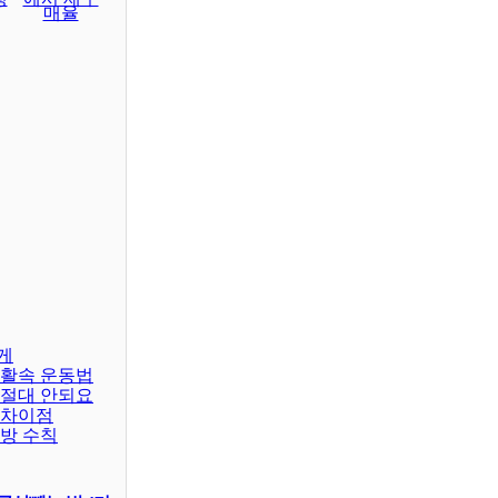
매율
게
생활속 운동법
 절대 안되요
 차이점
예방 수칙