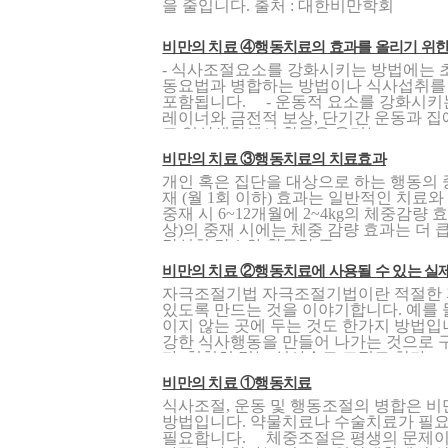
을 줄입니다. 출처 : 대한비만학회
비만의 치료 ④행동치료의 효과를 올리기 위한 
- 식사조절요소를 강화시키는 방법에는
동요법과 병합하는 방법이나 식사섭취를 
포함됩니다. - 운동적 요소를 강화시키는
레이너와 금전적 보상, 단기간 운동과 집
고 일상생활에서 활동을 올리는..
비만의 치료 ③행동치료의 치료효과
개인 혹은 집단을 대상으로 하는 행동의
재 (월 1회 이하) 효과는 일반적인 치료와
중재 시 6~12개월에 2~4kg의 체중감량 
상)의 중재 시에는 체중 감량 효과는 더
량섭취 감소와 활동량 증..
비만의 치료 ②행동치료에 사용될 수 있는 실제 
자극조절기법 자극조절기법이란 적절한 
있도록 만드는 것을 이야기합니다. 예를 
이지 않는 곳에 두는 것도 한가지 방법입
강한 식사행동을 만들어 나가는 것으로 
다. 천천히 먹는 식사속도 조절도 한가..
비만의 치료 ①행동치료
식사조절, 운동 및 행동조절의 병합은 비
방법입니다. 약물치료나 수술치료가 필
필요합니다. 체중조절은 평생의 문제이