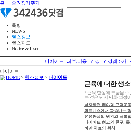
홈
ㅣ
즐겨찾기추가
톡방
NEWS
헬스정보
헬스지도
Notice & Event
다이어트
피부/미용
건강
건강앱소개
다이어트
HOME
>
헬스정보
>
다이어트
근육에 대한 생소
* 근육 형성에 도움을 
는 것은 단지 만화 설정이
남자라면 해야할 근력운동
피트니스에서 짜증나는 행
요요현상의 원인와 극복
다이어트 최고의 친구, 물
비만 치료의 원칙