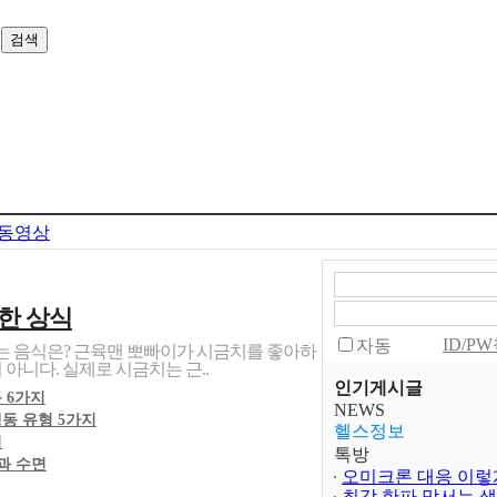
동영상
한 상식
ID/P
자동
주는 음식은? 근육맨 뽀빠이가 시금치를 좋아하
 아니다. 실제로 시금치는 근..
인기게시글
 6가지
NEWS
동 유형 5가지
헬스정보
법
톡방
과 수면
오미크론 대응 이렇
최강 한파 맞서는 