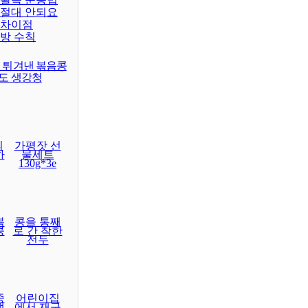
 절대 안되요
 차이점
예방 수칙
이 튀겨낸 볶음콩
래도 생강청
의
가평잣 선
하
물세트
130g*3e
볶
콩을 통째
콩
로 간 착한
전두
중
어린이집
생
에서 재구