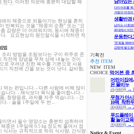
남아있는 
 된다. 이러한 의문에 충분히 대답할 해
지
돼 있..
다이어트를 목
겨웠던 여정의 
생활반경 
원래의 체중으로 되돌아가는 현상을 흔히
면 비만확률
이 반복되는 것을 "체중의 순환" 또는 "요
남자는 사회생
차츰 감량은 더 어려워지며, 동시에 체중이
40대에서 비만 
된다. 요요현상의 원인절식을 시작하면 적
운동한다고
다? 오히려 
"운동을 해봐야
 방법
감량에 별도움이
 조리 방법을 조림보다는 구이 위주로 준
기획전
 직전에 양념을 무쳐 상에 내놓는 것이
추천 ITEM
등으로 우려낸 진한 육수를 기본으로 사용
NEW ITEM
기 직전에 간을 보는 것이 낫다. 갈비찜,
CHOICE
먹어본 중 
어린이집에서
은 물비누
리 먹는 편입니다. - 다른 사람에 비해 많이
21,500원
→
습니다. - 채식보다 육식을 좋아합니다. -
, 청량음료, 과자를 자주 먹습니다. - 간
무첨가 마시는
 - 술을 1주일에 두 번 ..
10팩_착한
30,000원
→
푸드플레이 
활 놀이교육
줄이면서 필수 영양소는 충분히 섭취하여
39,000원
→
체중은 1주일에 0.5 kg 정도씩 줄여서 점
 끼 식사는 규칙적으로 하되 식사량, 간식량
Notice & Event