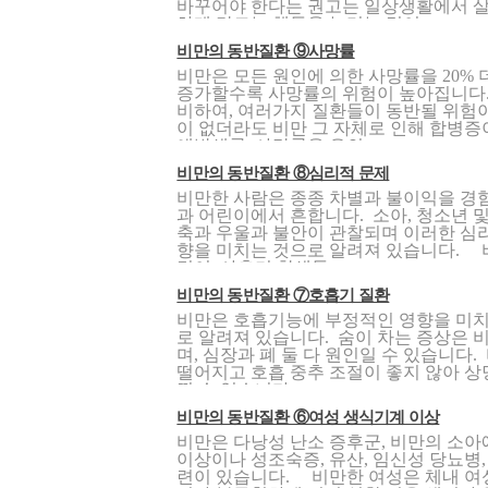
바꾸어야 한다는 권고는 일상생활에서 살
하게 만드는 행동을 늘리는 것이 ..
비만의 동반질환 ⑨사망률
비만은 모든 원인에 의한 사망률을 20%
증가할수록 사망률의 위험이 높아집니다
비하여, 여러가지 질환들이 동반될 위험이
이 없더라도 비만 그 자체로 인해 합병증
애발생률, 사망률을 유의..
비만의 동반질환 ⑧심리적 문제
비만한 사람은 종종 차별과 불이익을 경험
과 어린이에서 흔합니다. 소아, 청소년 
축과 우울과 불안이 관찰되며 이러한 심
향을 미치는 것으로 알려져 있습니다. 
린이, 사춘기 학생들..
비만의 동반질환 ⑦호흡기 질환
비만은 호흡기능에 부정적인 영향을 미치
로 알려져 있습니다. 숨이 차는 증상은
며, 심장과 폐 둘 다 원인일 수 있습니다
떨어지고 호흡 중추 조절이 좋지 않아 
낄 수 있습니다. ..
비만의 동반질환 ⑥여성 생식기계 이상
비만은 다낭성 난소 증후군, 비만의 소아
이상이나 성조숙증, 유산, 임신성 당뇨병
련이 있습니다. 비만한 여성은 체내 여