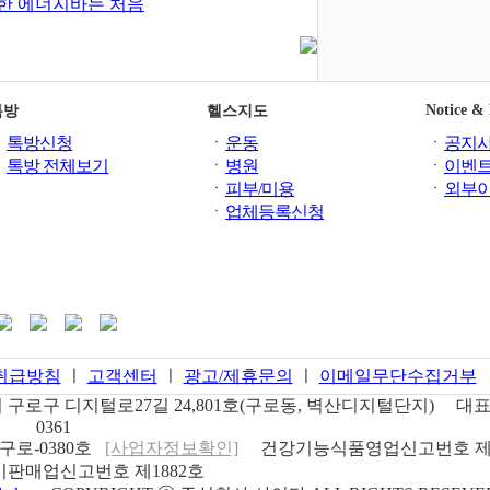
한 에너지바는 처음
Notice &
톡방
헬스지도
ㆍ
톡방신청
ㆍ
운동
ㆍ
공지
ㆍ
톡방 전체보기
ㆍ
병원
ㆍ
이벤
ㆍ
피부/미용
ㆍ
외부
ㆍ
업체등록신청
취급방침
ㅣ
고객센터
ㅣ
광고/제휴문의
ㅣ
이메일무단수집거부
구로구 디지털로27길 24,801호(구로동, 벽산디지털단지)
대표
0361
구로-0380호
[사업자정보확인]
건강기능식품영업신고번호
제
판매업신고번호
제1882호