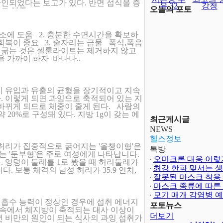
확인되었다는 보고가 있다. 반면 섭식을 증
유 32
강청
오늘의 포토
 체중 ..
연소에 도움 2. 충분한 수면시간을 확보하
복이 중요 3. 술자리는 금물 폭식,폭음
지 굶는 것은 셀룰라이트는 제거하지 않고
을 가까이 하자 바나나..
지 유입과 유출의 균형을 장기적이고 지속
. 이렇게 되면 과잉으로 축적되어 있는 지
바뀌게 되므로 체중이 줄게 된다. 사람의
 20%로 구성돼 있다. 지방 1g이 갖는 에
최근게시글
.
NEWS
헬스정보
 허리가 집중적으로 굵어지는 '올챙이형'은
톡방
는 '둔부형'은 주로 여성에게 나타납니다.
오미크론 대응 이렇
 엉덩이 둘레를 1로 봤을 때 허리둘레가
최강 한파 맞서는 
니다. 보통 체격의 남성 허리가 35.9 인치,
은?
잘못된 마스크 착용
마스크 종류에 따른
모기 매개 감염병 
 흡수 능력이 정상인 경우에 섭취 에너지
포토뉴스
 속에서 체지방이 축적되는 대사 이상이
더보기
면 비만의 원인이 되는 식사의 과잉 섭취가