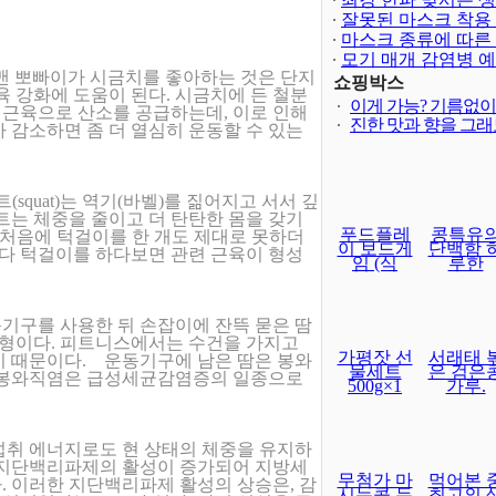
은?
잘못된 마스크 착용
마스크 종류에 따른
모기 매개 감염병 
육맨 뽀빠이가 시금치를 좋아하는 것은 단지
쇼핑박스
육 강화에 도움이 된다. 시금치에 든 철분
이게 가능? 기름없
해 근육으로 산소를 공급하는데, 이로 인해
진한 맛과 향을 그
 감소하면 좀 더 열심히 운동할 수 있는
quat)는 역기(바벨)를 짊어지고 서서 깊
트는 체중을 줄이고 더 탄탄한 몸을 갖기
푸드플레
콩특유
=처음에 턱걸이를 한 개도 제대로 못하더
이 보드게
단백함 
마다 턱걸이를 하다보면 관련 근육이 형성
임 (식
루한
동기구를 사용한 뒤 손잡이에 잔뜩 묻은 땀
유형이다. 피트니스에서는 수건을 가지고
가평잣 선
서래태 
기 때문이다. 운동기구에 남은 땀은 봉와
물세트
은 검은
. 봉와직염은 급성세균감염증의 일종으로
500g×1
가루.
섭취 에너지로도 현 상태의 체중을 유지하
 지단백리파제의 활성이 증가되어 지방세
무첨가 마
먹어본 
. 이러한 지단백리파제 활성의 상승은, 감
시는콩 두
최고의 