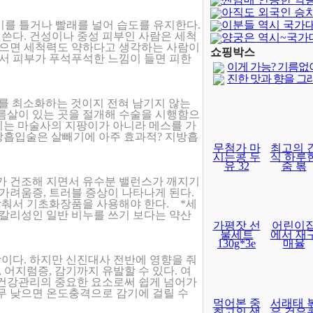
아직도 외국인 승
습기를 틀거나 빨래를 널어 습도를 유지한다.
이분들 역시 국가
 쓴다. 건성이나 중성 피부인 사람은 세척
양궁은 역시~국가
 적으면 세척력도 약하다고 생각하는 사람이
달보다 어렵..
쇼핑박스
나서 피부가 푸석푸석한 느낌이 들면 피한
이게 가능? 기름없
.
진한 맛과 향을 그
터를 최소화하는 것이지 전혀 남기지 않는
주름살이 있는 곳을 절개해 수술을 시행함으
우리는 마술사의 지팡이가 아니라 메스를 가
지방흡입술은 살빼기에 아주 효과적? 지방흡
무첨가 마
최고의 
시는콩 두
식 하루
유 32
줌 볶
가 건조해 지면서 유수분 밸런스가 깨지기
 가려움증, 트러블 증상이 나타나게 된다.
춰서 기초화장품을 사용해야 한다. *세
알칼리성인 일반 비누를 쓰기 보다는 약산
가평잣 선
어린이
물세트
에서 재
130g*3e
매율
이다. 하지만 신진대사 전반에 영향을 줘
어지럼증, 감기까지 유발할 수 있다. 여
 건강관리의 중요한 요소로써 쉽게 넘어가
너무 낮으면 온도충격으로 감기에 걸릴 수
먹어본 중
서래태 
최고의 생
은 검은