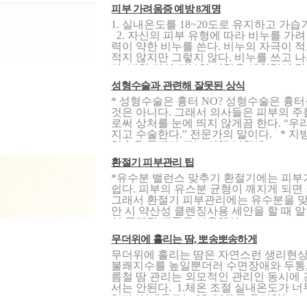
피부 가려움증 예방 8계명
1. 실내온도를 18~20도로 유지하고 가
2. 자신의 피부 유형에 따라 비누를 가려
력이 약한 비누를 쓴다. 비누의 자극이
적지 않지만 그렇지 않다. 비누를 쓰고 
다. 반면 지성 피부인 사람은 세척력이 강.
성형수술과 관련해 잘못된 상식
* 성형수술은 흉터 NO? 성형수술은 흉
것은 아니다. 그래서 의사들은 피부의 
로써 상처를 눈에 띄지 않게끔 한다. “
지고 수술한다.” 전문가의 말이다. * 
입술은 문제가 되는 신체 부위에..
환절기 피부관리 팁
*유수분 밸런스 맞추기 환절기에는 피부
쉽다. 피부의 유스분 균형이 깨지게 되면
그래서 환절기 피부관리에는 유수분을 맞
안 시 약산성 클렌징사용 세안을 할 때 
성 클렌징 제품을 사용해야 ..
무더위에 흘리는 땀, 뽀송뽀송하게
무더위에 흘리는 땀은 자연스런 생리현상
불쾌지수를 높일뿐더러 수면장애와 두통, 
름철 땀 관리는 외모적인 관리인 동시에
서는 안된다.​ 1.체온 조절 실내온도가 
있다. 실내온도는 25~26도를 유지하는 ..