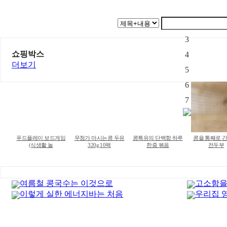
1
2
3
쇼핑박스
4
더보기
5
6
7
푸드플레이 보드게임
무첨가 마시는콩 두유
콩특유의 단백함 하루
콩을 통째로 간
(식생활 놀
320g 10팩
한줌 볶음
전두부
여름철 콩국수는 이것으로
고소함을
이렇게 실한 에너지바는 처음
우리집 