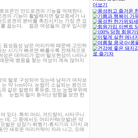
더보기
호르몬인 안드로겐의 기능을 억제한다.
풍성하고 즐거운 
로겐의 기능이 활발해지면 탈모증세가 나
기쁨과 행복이 가
되세요!
(-402)
안드로겐의 분비를 촉진시키는 가장 큰 요
풍성한 한가위되세
새해되세요!
를 꼽는다. 젊은 여성들의 경우 입시문
회원가입 이벤트 
100% 당첨 회원가
발표
(4)
이렇게 실한 에너지
벤트(종료)
(23)
여름철 콩국수(콩
도 듬성듬성 남은 머리카락 때문에 고민하
건강에 좋은 돼지
나는 시기가 빠르면 빠를수록 전체적으로
로 즐기자
여성은 대머리가 없어 탈모현상이 나타나
 때문에 병원을 찾는 여성이 계속 많아지
가닥의 털로 구성되어 있는데 남자가 여자보
 는 약 1cm이다. 눈썹이 소실되는 원인으
독과 같은 질병의 후유증, 또는 눈썹부위에
다. 눈썹의 털이 돋아난 방향을 보면 한
여 있다. 특히 머리, 겨드랑이, 사타구니
있는 데, 그 중에서도 머리카락(모발)은 약
다. 모발은 성장기-퇴행기-휴지기의 3가지 과
동안 새로운 머리카락이 자라 나고, 오래