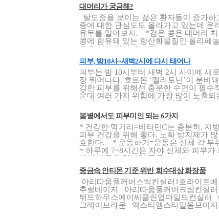
대머리가 궁금해?
탈모증을 보이는 젊은 환자들이 증가하고
증에 대한 관심도도 올라가고 있는데 온
유무를 알아보자. *검은 콩은 대머리 치
콩에 함유돼 있는 항산화물질인 폴리페놀
로 알려져 있다. 하지만 ..
피부, 밤10시~새벽2시에 다시 태어나
피부는 밤 10시부터 새벽 2시 사이에 새
장 뛰어나다. 호르몬 ‘멜라토닌’이 분비돼
강한 피부를 위해선 충분한 수면이 필수
운데 여러 가지 위험에 가장 많이 노출되
부에 노출돼 있다. 따라서 얼굴을 제대로 .
봄볕에서도 피부미인 되는 6가지
* 건강한 먹거리=비타민C는 충분히, 
피부 건강을 위해 좋다. 노화 방지제가 많
호한다. * 운동하기=운동은 신체 각 부위
= 하루에 7~8시간은 자야 신체와 피부가
개에 파묻고 잔다면 주름..
중금속 안티몬 기준 위반 회수대상 화장품
아리따움풀커버스틱컨실러1호라이트베
추럴베이지 아리따움풀커버크림컨실러 
뛰드하우스에이씨클린업마일드컨실러 
그레이브라운 엑스티엠스타일옴므이지스