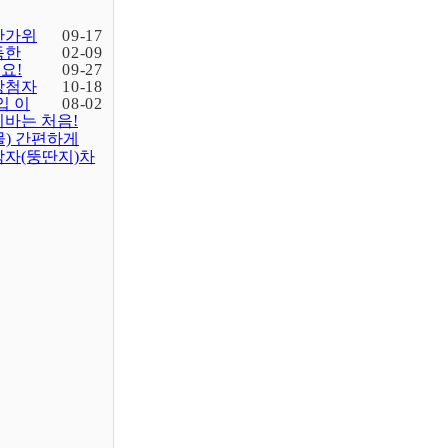
한가위
09-17
득한
02-09
요!
09-27
당첨자
10-18
입 이
08-02
바는 처음!
물) 간편하게
감자(뚱딴지)차