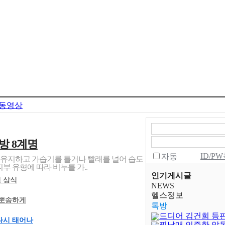
동영상
방 8계명
ID/P
자동
도로 유지하고 가습기를 틀거나 빨래를 널어 습도
피부 유형에 따라 비누를 가..
인기게시글
 상식
NEWS
헬스정보
송뽀송하게
톡방
드디어 김건희 등
 다시 태어나
찐남매 인증한 악