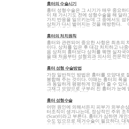
흉터의 수술시기
흉터 성형수술은 그 시기가 매우 중요하다
이 채 가시기도 전에 성형수술을 해 달라
가지 반응을 일으키는데 그 중에서도 섬
상처가 다시 벌어지는 것을 예방한다. 
원질 섬유의 생성도..
흉터의 처치원칙
흉터와 관련되어 중요한 사항은 최초의 
이다. 상처를 입은 후 대강 처치하고 나
음 상처의 흉터보다 상처를 꿰맨 실자국이
을 때 처음부터 성형외과 의사의 전문적인
있고 외형상 좋은 결과를 얻게 된다. ..
흉터 성형 수술방법
가장 일반적인 방법은 흉터를 모양대로 
봉합해 주는 것이다. 이때는 흉터의 폭을
과 동일하게 평평하게 만들어 줄 수 있다
그재그 모양으로 구부러 진 흉터가 눈에 
선에서 'W'나 'Z' 형태..
흉터 성형수술
어떤 원인에 의해서든지 피부가 외부손상
터조직이 생겨나는데, 정상적인 주위 조직
(Scar)이라고 부른다. 흉터가 심하면 
수도 있으므로 제거수술이 필요하다. 대
터를 흔적도 없이 없앨 수 있다고 생각하기 