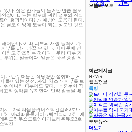
강청
가루.
오늘의 포토
 있다. 젊은 환자들이 늘어난 만큼 탈모
라인상에 떠도는 탈모에 관한 정보의 진실
료에 효과적이다? △ 예방에 도움이 된다.
은 탈모 예방에 도움이 되는 성분인 것으
로 태어난다. 이 때 피부의 재생 능력이 가
 피부를 맑게 가꿀 수 있다. 이 때문에 건
적이라고 강조하는 것이다. 우리 피부 가
는 부위는 얼굴이다. 얼굴은 하루 종일 외
.
최근게시글
지방이나 탄수화물은 적당량만 섭취하는 게
NEWS
이 들어있는 생선, 과일, 채소가 피부를 보
헬스정보
 뿐 아니라 피부에도 좋다. * 충분한 잠
톡방
 최고의 상태를 유지한다. 만약 얼굴을 베
드디어 김건희 등
찐남매 인증한 악
아직도 외국인 승
이지 아리따움풀커버스틱컨실러2호내
이분들 역시 국가
1호 아리따움풀커버크림컨실러 2호 에
양궁은 역시~국가
에뛰드하우스드로잉아이브라우듀오3호
달보다 어렵..
포토뉴스
틱컨..
더보기