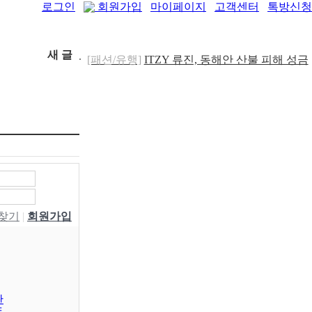
로그인
회원가입
마이페이지
고객센터
톡방신청
새 글
[패션/유행]
ITZY 류진, 동해안 산불 피해 성금
5..
[04-12]
[보도자료/칼럼]
GS25, 워너브라더스와 배트맨
콜라·..
[04-05]
[건강]
봄철 자살률 증가, 10대 청소년이 위..
[04-01]
[건강]
향긋한 봄내음 가득 제철나물, 효능..
[03-29]
[건강]
봄에 심해지는 알레르기 비염 예방수..
[03-28]
[보도자료/칼럼]
오뚜기, 브랜드 경험 공간 ‘오
키친 ..
[03-28]
[보도자료/칼럼]
GS25, 하이트진로와 손잡고
W찾기
|
회원가입
‘갓생폭..
[05-24]
[건강]
무조건 탄수화물 끊기? 당류부터 줄..
[05-19]
[다이어트]
운동 어려울때 다이어트 도움되는
음..
[05-19]
[패션/유행]
컬럼비아, 자연 분해되는 ‘지구의 ..
판
[04-22]
동