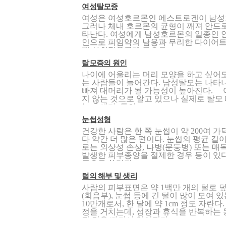
여성탈모증
여성은 여성호르몬인 에스트로겐이 남성
그러나 체내 호르몬의 균형이 깨져 안드
타난다. 여성에게 남성호르몬의 일종인 
인으로 피임약의 남용과 무리한 다이어트
제 사회적응문제 등으로 ..
탈모증의 원인
나이에 어울리는 머리 모양을 하고 싶어
는 사람들이 늘어간다. 남성탈모는 나타
빠져 대머리가 될 가능성이 높아진다. 
지 않는 것으로 알고 있으나 실제로 탈모
는 추세다. 특히 ..
눈썹성형
건강한 사람은 한 쪽 눈썹이 약 200여 
다 약간 더 많은 편이다. 눈썹의 평균 길이
로는 외상성 손상, 나병(문둥병) 또는 매
발생한 피부종양을 절제한 경우 등이 있
곳으로 쏠리지 ..
털의 해부 및 생리
사람의 피부표면은 약 1백만 개의 털로 덮
(회음부), 눈썹 등에 긴 털이 많이 모여 
10만개로서, 한 달에 약 1cm 정도 자란
정을 거치는데, 성장과 휴식을 반복하는 
된 것은 빠져서 없어진다. ..