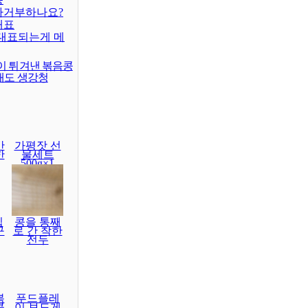
차거부하나요?
대표
대표되는게 메
이 튀겨낸 볶음콩
래도 생강청
간
가평잣 선
한
물세트
500g×1
집
콩을 통째
구
로 간 착한
전두
볶
푸드플레
콩
이 보드게