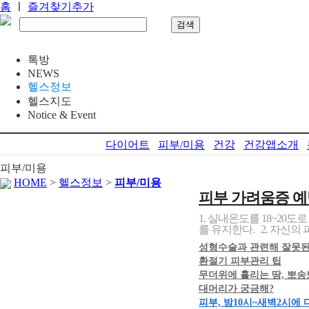
홈
ㅣ
즐겨찾기추가
톡방
NEWS
헬스정보
헬스지도
Notice & Event
다이어트
피부/미용
건강
건강앱소개
피부/미용
HOME
>
헬스정보
>
피부/미용
피부 가려움증 예
1. 실내온도를 18~20
를 유지한다. 2. 자신의 
성형수술과 관련해 잘못된
환절기 피부관리 팁
무더위에 흘리는 땀, 뽀
대머리가 궁금해?
피부, 밤10시~새벽2시에