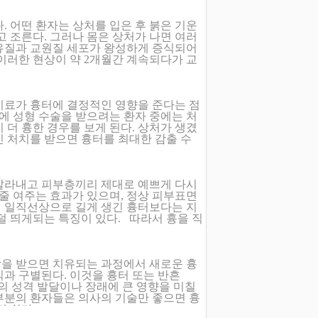
. 어떤 환자는 상처를 입은 후 붉은 기운
고 조른다. 그러나 몸은 상처가 나면 여러
유질과 교원질 세포가 왕성하게 증식되어
이러한 현상이 약 2개월간 계속되다가 교
치료가 흉터에 결정적인 영향을 준다는 점
중에 성형 수술을 받으려는 환자 중에는 처
 더 흉한 경우를 보게 된다. 상처가 생겼
 처치를 받으면 흉터를 최대한 감출 수
잘라내고 피부층끼리 제대로 예쁘게 다시
 줄 여주는 효과가 있으며, 정상 피부표면
. 일직선상으로 길게 생긴 흉터보다는 지
덜 띄게되는 특징이 있다. 따라서 흉을 직
을 받으면 치유되는 과정에서 새로운 흉
과 구별된다. 이것을 흉터 또는 반흔
개인의 성격 발달이나 장래에 큰 영향을 미칠
부분의 환자들은 의사의 기술만 좋으면 흉
쉽다. ..