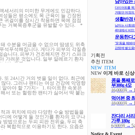
남아있는 
지
다이어트를 목
 액세서리의 미미한 무게에도 민감하다.
겨웠던 여정의 
여성들은 평소에도 목 근육이 늘 긴장된
생활반경 
큰 귀걸이를 장시간 착용하면 목에 점점
면 비만확률
우는 거북목증후군을 유발할 수 있다. *
남자는 사회생
40대에서 비만 
운동한다고
다? 오히려 
"운동을 해봐야
돼 수분을 머금을 수 없으며 땀샘도 위축
감량에 별도움이
아 푸석푸석해집니다. 게다가 피부의 각질층
 쉽습니다. 피부가 건조해지면 전기 스파크
기획전
받아 가려운 것입니다. 일부 알레르기 환자
추천 ITEM
다. 음주 ..
NEW ITEM
NEW
이게 바로 신상
 또 24시간 거의 벗을 일이 없다. 최근에
콩을 통째로
 많다. 그러나 팬티는 여성 건강에 악영향
부300g 4모
 알아야 할 7가지> 1. 타이트한 속옷은
16,000원
→
해서 또는 헐렁한 팬티가 싫어서 딱 붙는
먹어본 중 
18,000원
→
적과 위치에 따라 다양한 수술 방법들을
잔다리 서리
 )을 어디에 어떻게 둘 것인가를 환자의 요구나
가루 180g
 방법으로는 두피 피판 전위술, 두피 축
6,500원
→
5
 따라 복합적으로 이용하기도 한다. 요즘은
..
Notice & Event