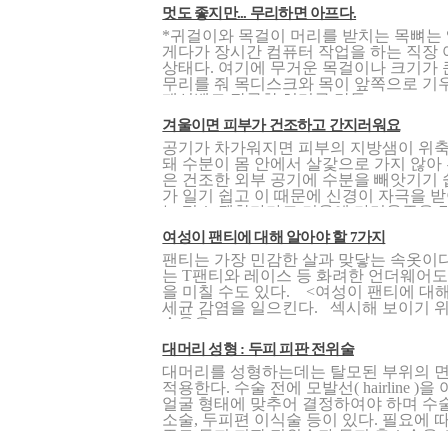
멋도 좋지만... 무리하면 아프다.
*귀걸이와 목걸이 머리를 받치는 목뼈는
게다가 장시간 컴퓨터 작업을 하는 직장 
상태다. 여기에 무거운 목걸이나 크기가 
무리를 줘 목디스크와 목이 앞쪽으로 기
패션벨트 잘록한 허리를 만들..
겨울이면 피부가 건조하고 간지러워요
공기가 차가워지면 피부의 지방샘이 위축
돼 수분이 몸 안에서 살갗으로 가지 않
은 건조한 외부 공기에 수분을 빼앗기기
가 일기 쉽고 이 때문에 신경이 자극을 
는 평소 괜찮다가도 겨울에 가려움증을 탑니
여성이 팬티에 대해 알아야 할 7가지
팬티는 가장 민감한 살과 맞닿는 속옷이다.
는 T팬티와 레이스 등 화려한 언더웨어도
을 미칠 수도 있다. <여성이 팬티에 대해
세균 감염을 일으킨다. 섹시해 보이기 위
속옷을 ..
대머리 성형 : 두피 피판 전위술
대머리를 성형하는데는 탈모된 부위의 면
적용한다. 수술 전에 모발선( hairline
얼굴 형태에 맞추어 결정하여야 하며 수술
소술, 두피편 이식술 등이 있다. 필요에
주로 두피 피판 전위술과 두피 축소술을 시