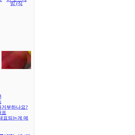
임 (식
판
동
차거부하나요?
대표
대표되는게 메