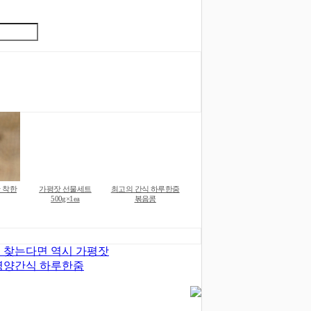
 착한
가평잣 선물세트
최고의 간식 하루한줌
500g×1ea
볶음콩
 찾는다면 역시 가평잣
영양간식 하루한줌