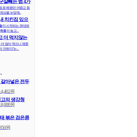
군살빼는 법 4가
표로 해왔던 어렵고 힘
정상을 눈앞에..
내 치킨집 있으
 ..
활이 시작되는 30대와
확률이 높고 ..
 더 먹지않는
식..
 더 많이 먹으니 체중
 안된다"는 ..
~
 갈아넣은 전두
14,402원
최고의 생강청
18,000원
태 볶은 검은콩
,850원