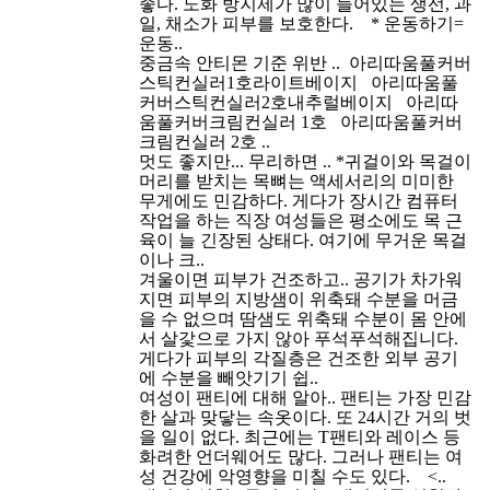
좋다. 노화 방지제가 많이 들어있는 생선, 과
일, 채소가 피부를 보호한다. * 운동하기=
운동..
중금속 안티몬 기준 위반 ..
아리따움풀커버
스틱컨실러1호라이트베이지 아리따움풀
커버스틱컨실러2호내추럴베이지 아리따
움풀커버크림컨실러 1호 아리따움풀커버
크림컨실러 2호 ..
멋도 좋지만... 무리하면 ..
*귀걸이와 목걸이
머리를 받치는 목뼈는 액세서리의 미미한
무게에도 민감하다. 게다가 장시간 컴퓨터
작업을 하는 직장 여성들은 평소에도 목 근
육이 늘 긴장된 상태다. 여기에 무거운 목걸
이나 크..
겨울이면 피부가 건조하고..
공기가 차가워
지면 피부의 지방샘이 위축돼 수분을 머금
을 수 없으며 땀샘도 위축돼 수분이 몸 안에
서 살갗으로 가지 않아 푸석푸석해집니다.
게다가 피부의 각질층은 건조한 외부 공기
에 수분을 빼앗기기 쉽..
여성이 팬티에 대해 알아..
팬티는 가장 민감
한 살과 맞닿는 속옷이다. 또 24시간 거의 벗
을 일이 없다. 최근에는 T팬티와 레이스 등
화려한 언더웨어도 많다. 그러나 팬티는 여
성 건강에 악영향을 미칠 수도 있다. <..