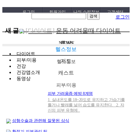
로그인
회원가입
나의 쇼핑정보
고객센터
로그인
새 글
[다이어트]
운동 어려울때 다이어트
도움되는 음..
[패션/유행]
컬럼비아, 자연 분해되는
[05-19]
NEWS
톡방
HOME
헬스정보
‘지구의 ..
[패션/유행]
ITZY 류진, 동해안 산불
[04-22]
다이어트
피부/미용
지도
피해 성금 5..
[보도자료/칼럼]
GS25, 워너브라더스
[04-12]
헬스정보
건강
와 배트맨콜라·..
[건강]
봄철 자살률 증가, 10대 청소년
[04-05]
건강앱소개
캐스트
동영상
이 위..
[건강]
향긋한 봄내음 가득 제철나물,
[04-01]
피부/미용
효능..
[건강]
봄에 심해지는 알레르기 비염
[03-29]
피부 가려움증 예방 8계명
1. 실내온도를 18~20도로 유지하고 가습기를
예방수..
[보도자료/칼럼]
오뚜기, 브랜드 경험
[03-28]
틀거나 빨래를 널어 습도를 유지한다. 2. 자
신의 피부 유형에..
공간 ‘오키친 ..
[보도자료/칼럼]
GS25, 하이트진로와
[03-28]
성형수술과 관련해 잘못된 상식
손잡고 ‘갓생폭..
[건강]
무조건 탄수화물 끊기? 당류부
[05-24]
환절기 피부관리 팁