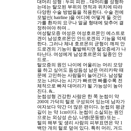
대머리 성형 : 두피 피판 ..
대머리를 성형하
는데는 탈모된 부위의 면적과 위치에 따라
다양한 수술 방법들을 적용한다. 수술 전에
모발선( hairline )을 어디에 어떻게 둘 것인
가를 환자의 요구나 얼굴 형태에 맞추어 결
정하여야 하며 ..
여성탈모증
여성은 여성호르몬인 에스트로
겐이 남성호르몬인 안드로겐의 기능을 억제
한다. 그러나 체내 호르몬의 균형이 깨져 안
드로겐의 기능이 활발해지면 탈모증세가 나
타난다. 여성에게 남성호르몬의 일종인 안
드로..
탈모증의 원인
나이에 어울리는 머리 모양
을 하고 싶어도 듬성듬성 남은 머리카락 때
문에 고민하는 사람들이 늘어간다. 남성탈
모는 나타나는 시기가 빠르면 빠를수록 전
체적으로 빠져 대머리가 될 가능성이 높아
진다. &..
눈썹성형
건강한 사람은 한 쪽 눈썹이 약
200여 가닥의 털로 구성되어 있는데 남자가
여자보다 약간 더 많은 편이다. 눈썹의 평균
길이 는 약 1cm이다. 눈썹이 소실되는 원인
으로는 외상성 손상, 나병(문둥병) 또는 ..
털의 해부 및 생리
사람의 피부표면은 약 1
백만 개의 털로 덮여 있다. 특히 머리, 겨드