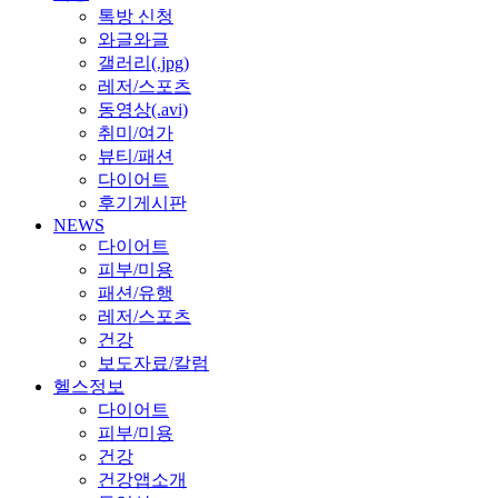
톡방 신청
와글와글
갤러리(.jpg)
레저/스포츠
동영상(.avi)
취미/여가
뷰티/패션
다이어트
후기게시판
NEWS
다이어트
피부/미용
패션/유행
레저/스포츠
건강
보도자료/칼럼
헬스정보
다이어트
피부/미용
건강
건강앱소개