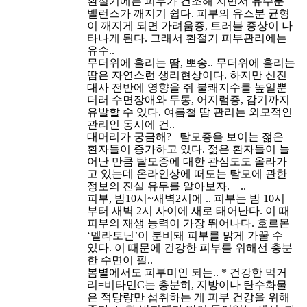
환절기에는 피부가 건조해 지면서 유수분
밸런스가 깨지기 쉽다. 피부의 유스분 균형
이 깨지게 되면 가려움증, 트러블 증상이 나
타나게 된다. 그래서 환절기 피부관리에는
유수..
무더위에 흘리는 땀, 뽀송..
무더위에 흘리는
땀은 자연스런 생리현상이다. 하지만 신진
대사 전반에 영향을 줘 불쾌지수를 높일뿐
더러 수면장애와 두통, 어지럼증, 감기까지
유발할 수 있다. 여름철 땀 관리는 외모적인
관리인 동시에 건..
대머리가 궁금해?
탈모증을 보이는 젊은
환자들이 증가하고 있다. 젊은 환자들이 늘
어난 만큼 탈모증에 대한 관심도도 올라가
고 있는데 온라인상에 떠도는 탈모에 관한
정보의 진실 유무를 알아보자. ..
피부, 밤10시~새벽2시에 ..
피부는 밤 10시
부터 새벽 2시 사이에 새로 태어난다. 이 때
피부의 재생 능력이 가장 뛰어나다. 호르몬
‘멜라토닌’이 분비돼 피부를 맑게 가꿀 수
있다. 이 때문에 건강한 피부를 위해선 충분
한 수면이 필..
봄볕에서도 피부미인 되는..
* 건강한 먹거
리=비타민C는 충분히, 지방이나 탄수화물
은 적당량만 섭취하는 게 피부 건강을 위해