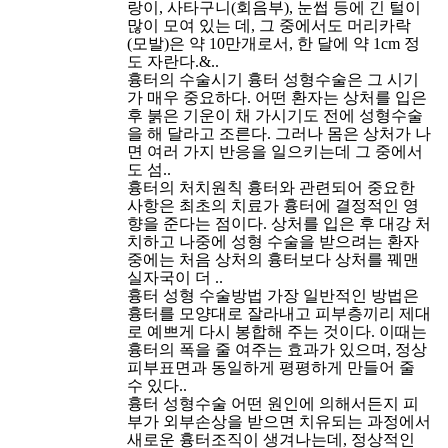
랑이, 사타구니(회음부), 눈썹 등에 긴 털이
많이 모여 있는 데, 그 중에서도 머리카락
(모발)은 약 10만개로서, 한 달에 약 1cm 정
도 자란다.&..
흉터의 수술시기
흉터 성형수술은 그 시기
가 매우 중요하다. 어떤 환자는 상처를 입은
후 붉은 기운이 채 가시기도 전에 성형수술
을 해 달라고 조른다. 그러나 몸은 상처가 나
면 여러 가지 반응을 일으키는데 그 중에서
도 섬..
흉터의 처치원칙
흉터와 관련되어 중요한
사항은 최초의 치료가 흉터에 결정적인 영
향을 준다는 점이다. 상처를 입은 후 대강 처
치하고 나중에 성형 수술을 받으려는 환자
중에는 처음 상처의 흉터보다 상처를 꿰맨
실자국이 더 ..
흉터 성형 수술방법
가장 일반적인 방법은
흉터를 모양대로 잘라내고 피부층끼리 제대
로 예쁘게 다시 봉합해 주는 것이다. 이때는
흉터의 폭을 줄 여주는 효과가 있으며, 정상
피부표면과 동일하게 평평하게 만들어 줄
수 있다..
흉터 성형수술
어떤 원인에 의해서든지 피
부가 외부손상을 받으면 치유되는 과정에서
새로운 흉터조직이 생겨나는데, 정상적인