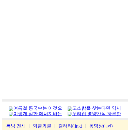
여름철 콩국수는 이것으
고소함을 찾는다면 역시
이렇게 실한 에너지바는
우리집 영양간식 하루한
로
가평잣
처음
줌
톡방 전체
ㅣ
와글와글
ㅣ
갤러리(.jpg)
ㅣ
동영상(.avi)
ㅣ