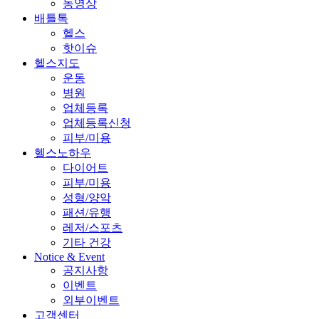
동영상
배틀톡
헬스
핫이슈
헬스지도
운동
병원
업체등록
업체등록신청
피부/미용
헬스노하우
다이어트
피부/미용
성형/양악
패션/유행
레저/스포츠
기타 건강
Notice & Event
공지사항
이벤트
외부이벤트
고객센터