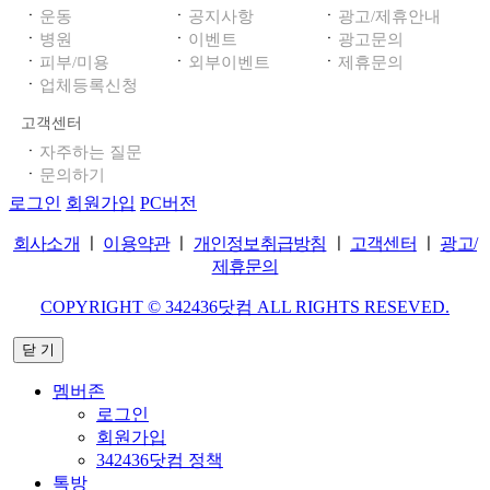
ㆍ
ㆍ
ㆍ
운동
공지사항
광고/제휴안내
ㆍ
ㆍ
ㆍ
병원
이벤트
광고문의
ㆍ
ㆍ
ㆍ
피부/미용
외부이벤트
제휴문의
ㆍ
업체등록신청
고객센터
ㆍ
자주하는 질문
ㆍ
문의하기
로그인
회원가입
PC버전
회사소개
ㅣ
이용약관
ㅣ
개인정보취급방침
ㅣ
고객센터
ㅣ
광고/
제휴문의
COPYRIGHT © 342436닷컴 ALL RIGHTS RESEVED.
닫 기
멤버존
로그인
회원가입
342436닷컴 정책
톡방