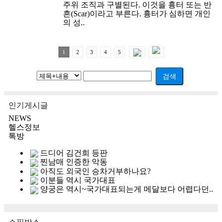
주위 조직과 구별된다. 이것을 흉터 또는 반
흔(Scar)이라고 부른다. 흉터가 심하면 개인
의 성..
1
2
3
4
5
검색
인기게시글
NEWS
헬스정보
톡방
드디어 김건희 등판
찐남매 인증한 악동
아직도 외국인 승차거부하나요?
이분들 역시 국가대표
양궁은 역시~국가대표되는게 메달보다 어렵다던..