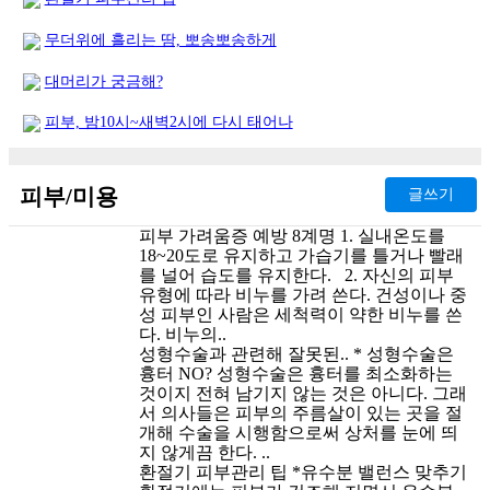
터 줄..
[05-19]
무더위에 흘리는 땀, 뽀송뽀송하게
대머리가 궁금해?
피부, 밤10시~새벽2시에 다시 태어나
피부/미용
글쓰기
피부 가려움증 예방 8계명
1. 실내온도를
18~20도로 유지하고 가습기를 틀거나 빨래
를 널어 습도를 유지한다. 2. 자신의 피부
유형에 따라 비누를 가려 쓴다. 건성이나 중
성 피부인 사람은 세척력이 약한 비누를 쓴
다. 비누의..
성형수술과 관련해 잘못된..
* 성형수술은
흉터 NO? 성형수술은 흉터를 최소화하는
것이지 전혀 남기지 않는 것은 아니다. 그래
서 의사들은 피부의 주름살이 있는 곳을 절
개해 수술을 시행함으로써 상처를 눈에 띄
지 않게끔 한다. ..
환절기 피부관리 팁
*유수분 밸런스 맞추기