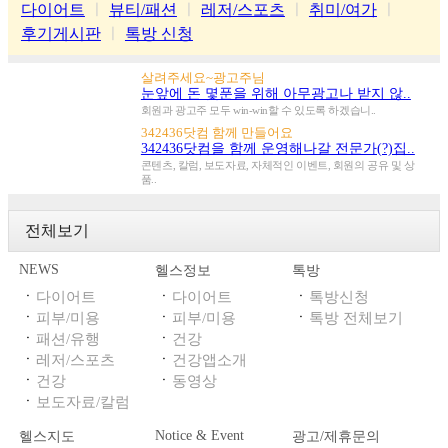
다이어트
ㅣ
뷰티/패션
ㅣ
레저/스포츠
ㅣ
취미/여가
ㅣ
후기게시판
ㅣ
톡방 신청
살려주세요~광고주님
눈앞에 돈 몇푼을 위해 아무광고나 받지 않..
회원과 광고주 모두 win-win할 수 있도록 하겠습니..
342436닷컴 함께 만들어요
342436닷컴을 함께 운영해나갈 전문가(?)집..
콘텐츠, 칼럼, 보도자료, 자체적인 이벤트, 회원의 공유 및 상
품..
전체보기
NEWS
헬스정보
톡방
ㆍ
ㆍ
ㆍ
다이어트
다이어트
톡방신청
ㆍ
ㆍ
ㆍ
피부/미용
피부/미용
톡방 전체보기
ㆍ
ㆍ
패션/유행
건강
ㆍ
ㆍ
레저/스포츠
건강앱소개
ㆍ
ㆍ
건강
동영상
ㆍ
보도자료/칼럼
Notice & Event
헬스지도
광고/제휴문의