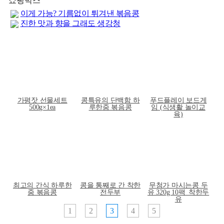
쇼핑박스
이게 가능? 기름없이 튀겨낸 볶음콩
진한 맛과 향을 그래도 생강청
가평잣 선물세트
콩특유의 단백함 하
푸드플레이 보드게
500g×1ea
루한줌 볶음콩
임 (식생활 놀이교
육)
최고의 간식 하루한
콩을 통째로 간 착한
무첨가 마시는콩 두
줌 볶음콩
전두부
유 320g 10팩_착한두
유
1
2
3
4
5