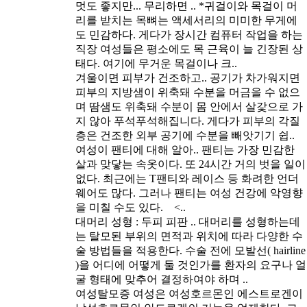
멋도 좋지만... 무리하면 ..
*귀걸이와 목걸이 머
리를 받치는 목뼈는 액세서리의 미미한 무게에
도 민감하다. 게다가 장시간 컴퓨터 작업을 하는
직장 여성들은 평소에도 목 근육이 늘 긴장된 상
태다. 여기에 무거운 목걸이나 크..
겨울이면 피부가 건조하고..
공기가 차가워지면
피부의 지방샘이 위축돼 수분을 머금을 수 없으
며 땀샘도 위축돼 수분이 몸 안에서 살갗으로 가
지 않아 푸석푸석해집니다. 게다가 피부의 각질
층은 건조한 외부 공기에 수분을 빼앗기기 쉽..
여성이 팬티에 대해 알아..
팬티는 가장 민감한
살과 맞닿는 속옷이다. 또 24시간 거의 벗을 일이
없다. 최근에는 T팬티와 레이스 등 화려한 언더
웨어도 많다. 그러나 팬티는 여성 건강에 악영향
을 미칠 수도 있다. <..
대머리 성형 : 두피 피판 ..
대머리를 성형하는데
는 탈모된 부위의 면적과 위치에 따라 다양한 수
술 방법들을 적용한다. 수술 전에 모발선( hairline
)을 어디에 어떻게 둘 것인가를 환자의 요구나 얼
굴 형태에 맞추어 결정하여야 하며 ..
여성탈모증
여성은 여성호르몬인 에스트로겐이