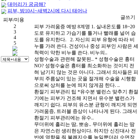
대머리가 궁금해?
피부, 밤10시~새벽2시에 다시 태어나
1
글쓰기
피부/미용
2
피부 가려움증 예방 8계명
1. 실내온도를 18~20
3
도로 유지하고 가습기를 틀거나 빨래를 널어 습
4
도를 유지한다. 2. 자신의 피부 유형에 따라 비
5
누를 가려 쓴다. 건성이나 중성 피부인 사람은 세
척력이 약한 비누를 쓴다. 비누의..
성형수술과 관련해 잘못된..
* 성형수술은 흉터
NO? 성형수술은 흉터를 최소화하는 것이지 전
혀 남기지 않는 것은 아니다. 그래서 의사들은 피
부의 주름살이 있는 곳을 절개해 수술을 시행함
으로써 상처를 눈에 띄지 않게끔 한다. ..
환절기 피부관리 팁
*유수분 밸런스 맞추기 환절
기에는 피부가 건조해 지면서 유수분 밸런스가
깨지기 쉽다. 피부의 유스분 균형이 깨지게 되면
가려움증, 트러블 증상이 나타나게 된다. 그래서
환절기 피부관리에는 유수..
무더위에 흘리는 땀, 뽀송..
무더위에 흘리는 땀
은 자연스런 생리현상이다. 하지만 신진대사 전
반에 영향을 줘 불쾌지수를 높일뿐더러 수면장