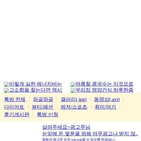
이렇게 실한 에너지바는
여름철 콩국수는 이것으로
고소함을 찾는다면 역시
우리집 영양간식 하루한줌
처음
가평잣
톡방 전체
ㅣ
와글와글
ㅣ
갤러리(.jpg)
ㅣ
동영상(.avi)
ㅣ
다이어트
ㅣ
뷰티/패션
ㅣ
레저/스포츠
ㅣ
취미/여가
ㅣ
후기게시판
ㅣ
톡방 신청
살려주세요~광고주님
눈앞에 돈 몇푼을 위해 아무광고나 받지 않..
회원과 광고주 모두 win-win할 수 있도록 하겠습니..