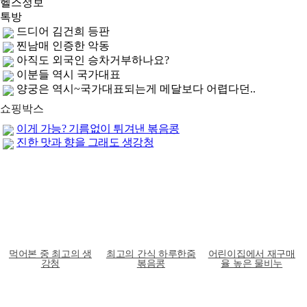
헬스정보
톡방
GS25, 하이트진로와 손잡고 ‘갓생폭탄맥주’ 선..
무조건 탄수화물 끊기? 당류부터 줄여라
운동 어려울때 다이어트 도움되는 음식 5
컬럼비아, 자연 분해되는 ‘지구의 날 티셔츠’ ..
ITZY 류진, 동해안 산불 피해 성금 5000만원 기..
쇼핑박스
이게 가능? 기름없이 튀겨낸 볶음콩
진한 맛과 향을 그래도 생강청
가평잣 선물세트
무첨가 마시는콩 두유
어린이집에서 재구매
500g×1ea
320g 10팩_착한두유
율 높은 물비누