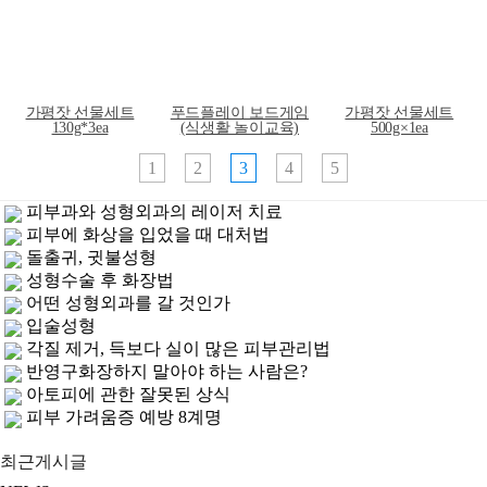
푸드플레이 보드게임
가평잣 선물세트
서래태 볶은 검은콩가
(식생활 놀이교육)
130g*3ea
루..대박
1
2
3
4
5
피부과와 성형외과의 레이저 치료
피부에 화상을 입었을 때 대처법
돌출귀, 귓불성형
성형수술 후 화장법
어떤 성형외과를 갈 것인가
입술성형
각질 제거, 득보다 실이 많은 피부관리법
반영구화장하지 말아야 하는 사람은?
아토피에 관한 잘못된 상식
피부 가려움증 예방 8계명
최근게시글