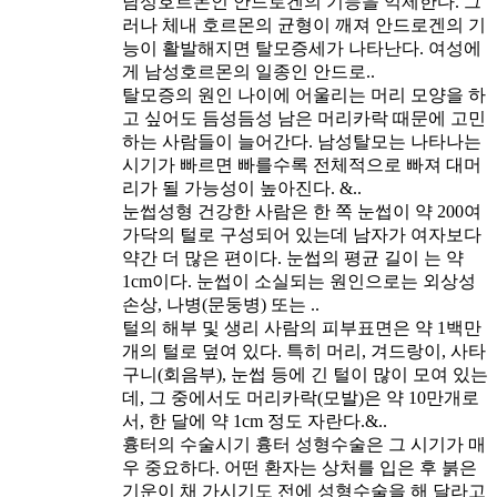
남성호르몬인 안드로겐의 기능을 억제한다. 그
러나 체내 호르몬의 균형이 깨져 안드로겐의 기
능이 활발해지면 탈모증세가 나타난다. 여성에
게 남성호르몬의 일종인 안드로..
탈모증의 원인
나이에 어울리는 머리 모양을 하
고 싶어도 듬성듬성 남은 머리카락 때문에 고민
하는 사람들이 늘어간다. 남성탈모는 나타나는
시기가 빠르면 빠를수록 전체적으로 빠져 대머
리가 될 가능성이 높아진다. &..
눈썹성형
건강한 사람은 한 쪽 눈썹이 약 200여
가닥의 털로 구성되어 있는데 남자가 여자보다
약간 더 많은 편이다. 눈썹의 평균 길이 는 약
1cm이다. 눈썹이 소실되는 원인으로는 외상성
손상, 나병(문둥병) 또는 ..
털의 해부 및 생리
사람의 피부표면은 약 1백만
개의 털로 덮여 있다. 특히 머리, 겨드랑이, 사타
구니(회음부), 눈썹 등에 긴 털이 많이 모여 있는
데, 그 중에서도 머리카락(모발)은 약 10만개로
서, 한 달에 약 1cm 정도 자란다.&..
흉터의 수술시기
흉터 성형수술은 그 시기가 매
우 중요하다. 어떤 환자는 상처를 입은 후 붉은
기운이 채 가시기도 전에 성형수술을 해 달라고