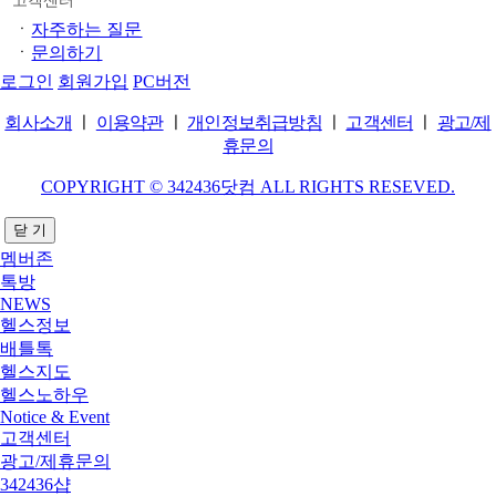
고객센터
ㆍ
자주하는 질문
ㆍ
문의하기
로그인
회원가입
PC버전
회사소개
ㅣ
이용약관
ㅣ
개인정보취급방침
ㅣ
고객센터
ㅣ
광고/제
휴문의
COPYRIGHT © 342436닷컴 ALL RIGHTS RESEVED.
닫 기
멤버존
톡방
NEWS
헬스정보
배틀톡
헬스지도
헬스노하우
Notice & Event
고객센터
광고/제휴문의
342436샵