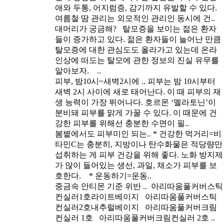
애와 두통, 어지럼증, 감기까지 유발할 수 있다.
여름철 땀 관리는 외모적인 관리인 동시에 건..
대머리가 궁금해?
탈모증을 보이는 젊은 환자
들이 증가하고 있다. 젊은 환자들이 늘어난 만큼
탈모증에 대한 관심도도 올라가고 있는데 온라
인상에 떠도는 탈모에 관한 정보의 진실 유무를
알아보자. ..
피부, 밤10시~새벽2시에 ..
피부는 밤 10시부터
새벽 2시 사이에 새로 태어난다. 이 때 피부의 재
생 능력이 가장 뛰어나다. 호르몬 ‘멜라토닌’이
분비돼 피부를 맑게 가꿀 수 있다. 이 때문에 건
강한 피부를 위해선 충분한 수면이 필..
봄볕에서도 피부미인 되는..
* 건강한 먹거리=비
타민C는 충분히, 지방이나 탄수화물은 적당량만
섭취하는 게 피부 건강을 위해 좋다. 노화 방지제
가 많이 들어있는 생선, 과일, 채소가 피부를 보
호한다. * 운동하기=운동..
중금속 안티몬 기준 위반 ..
아리따움풀커버스틱
컨실러1호라이트베이지 아리따움풀커버스틱
컨실러2호내추럴베이지 아리따움풀커버크림
컨실러 1호 아리따움풀커버크림컨실러 2호 ..