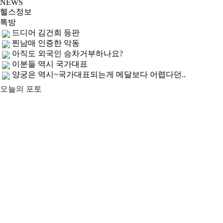
NEWS
헬스정보
톡방
GS25, 하이트진로와 손잡고 ‘갓생폭탄맥주’ 선..
무조건 탄수화물 끊기? 당류부터 줄여라
운동 어려울때 다이어트 도움되는 음식 5
컬럼비아, 자연 분해되는 ‘지구의 날 티셔츠’ ..
ITZY 류진, 동해안 산불 피해 성금 5000만원 기..
오늘의 포토