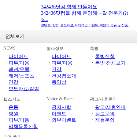
342436닷컴 함께 만들어요
342436닷컴을 함께 운영해나갈 전문가(?)
집..
콘텐츠, 칼럼, 보도자료, 자체적인 이벤트, 회원의 공유 및 상품..
전체보기
NEWS
헬스정보
톡방
ㆍ
다이어트
ㆍ
다이어트
ㆍ
톡방신청
ㆍ
피부/미용
ㆍ
피부/미용
ㆍ
톡방 전체보기
ㆍ
패션/유행
ㆍ
건강
ㆍ
레저/스포츠
ㆍ
건강앱소개
ㆍ
건강
ㆍ
동영상
ㆍ
보도자료/칼럼
Notice & Event
헬스지도
광고/제휴문의
ㆍ
운동
ㆍ
공지사항
ㆍ
광고/제휴안내
ㆍ
병원
ㆍ
이벤트
ㆍ
광고문의
ㆍ
피부/미용
ㆍ
외부이벤트
ㆍ
제휴문의
ㆍ
업체등록신청