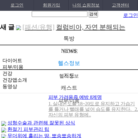
로그인
회원가입
나의 쇼핑정보
고객센터
로그인
새 글
[패션/유행]
컬럼비아, 자연 분해되는
‘지구의 ..
[04-22]
[패션/유행]
ITZY 류진, 동해안 산불 피
톡방
해 성금 5..
[04-12]
[보도자료/칼럼]
GS25, 워너브라더스와
NEWS
HOME
배트맨콜라·..
[04-05]
[건강]
봄철 자살률 증가, 10대 청소년
다이어트
헬스정보
피부/미용
이 위..
[04-01]
[건강]
향긋한 봄내음 가득 제철나물,
건강
지도
헬스정보
건강앱소개
효능..
[03-29]
[건강]
봄에 심해지는 알레르기 비염 예
동영상
캐스트
방수..
[03-28]
[보도자료/칼럼]
오뚜기, 브랜드 경험
피부 가려움증 예방 8계명
피부/미용
공간 ‘오키친 ..
[03-28]
[보도자료/칼럼]
GS25, 하이트진로와
1. 실내온도를 18~20도로 유지하고 가습기
를 틀거나 빨래를 널어 습도를 유지한다. 2.
손잡고 ‘갓생폭..
[05-24]
[건강]
무조건 탄수화물 끊기? 당류부
자신의 피부 유형에..
성형수술과 관련해 잘못된 상식
터 줄..
[05-19]
[다이어트]
운동 어려울때 다이어트 도
환절기 피부관리 팁
움되는 음..
[05-19]
무더위에 흘리는 땀, 뽀송뽀송하게