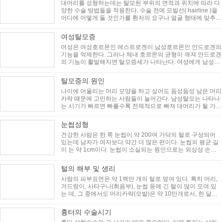
대머리를 성형하는데는 탈모된 부위의 면적과 위치에 따라 다
양한 수술 방법들을 적용한다. 수술 전에 모발선( hairline )을
어디에 어떻게 둘 것인가를 환자의 요구나 얼굴 형태에 맞추어
결정하여야 하며 ..
여성탈모증
여성은 여성호르몬인 에스트로겐이 남성호르몬인 안드로겐의
기능을 억제한다. 그러나 체내 호르몬의 균형이 깨져 안드로겐
의 기능이 활발해지면 탈모증세가 나타난다. 여성에게 남성호
르몬의 일종인 안드로..
탈모증의 원인
나이에 어울리는 머리 모양을 하고 싶어도 듬성듬성 남은 머리
카락 때문에 고민하는 사람들이 늘어간다. 남성탈모는 나타나
는 시기가 빠르면 빠를수록 전체적으로 빠져 대머리가 될 가능
성이 높아진다. &..
눈썹성형
건강한 사람은 한 쪽 눈썹이 약 200여 가닥의 털로 구성되어
있는데 남자가 여자보다 약간 더 많은 편이다. 눈썹의 평균 길
이 는 약 1cm이다. 눈썹이 소실되는 원인으로는 외상성 손상,
나병(문둥병) 또는 ..
털의 해부 및 생리
사람의 피부표면은 약 1백만 개의 털로 덮여 있다. 특히 머리,
겨드랑이, 사타구니(회음부), 눈썹 등에 긴 털이 많이 모여 있
는 데, 그 중에서도 머리카락(모발)은 약 10만개로서, 한 달에
약 1cm 정도 자란다.&..
흉터의 수술시기