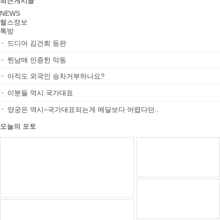
최근게시글
NEWS
헬스정보
톡방
드디어 김건희 등판
찐남매 인증한 악동
아직도 외국인 승차거부하나요?
이분들 역시 국가대표
양궁은 역시~국가대표되는게 메달보다 어렵다던..
오늘의 포토