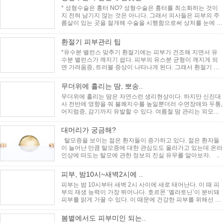
* 성형수술은 흉터 NO? 성형수술은 흉터를 최소화하는 것이
지 전혀 남기지 않는 것은 아니다. 그래서 의사들은 피부의 주
름살이 있는 곳을 절개해 수술을 시행함으로써 상처를 눈에 띄
지 않게끔 한다. ..
환절기 피부관리 팁
*유수분 밸런스 맞추기 환절기에는 피부가 건조해 지면서 유
수분 밸런스가 깨지기 쉽다. 피부의 유스분 균형이 깨지게 되
면 가려움증, 트러블 증상이 나타나게 된다. 그래서 환절기 피
부관리에는 유수..
무더위에 흘리는 땀, 뽀송..
무더위에 흘리는 땀은 자연스런 생리현상이다. 하지만 신진대
사 전반에 영향을 줘 불쾌지수를 높일뿐더러 수면장애와 두통,
어지럼증, 감기까지 유발할 수 있다. 여름철 땀 관리는 외모적
인 관리인 동시에 건..
대머리가 궁금해?
탈모증을 보이는 젊은 환자들이 증가하고 있다. 젊은 환자들
이 늘어난 만큼 탈모증에 대한 관심도도 올라가고 있는데 온라
인상에 떠도는 탈모에 관한 정보의 진실 유무를 알아보자. ..
피부, 밤10시~새벽2시에 ..
피부는 밤 10시부터 새벽 2시 사이에 새로 태어난다. 이 때 피
부의 재생 능력이 가장 뛰어나다. 호르몬 ‘멜라토닌’이 분비돼
피부를 맑게 가꿀 수 있다. 이 때문에 건강한 피부를 위해선 충
분한 수면이 필..
봄볕에서도 피부미인 되는..