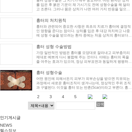
흉터 성형수술은 그 시기가 매우 중요하다. 어떤 환자는 상처
를 입은 후 붉은 기운이 채 가시기도 전에 성형수술을 해 달라
고 조른다. 그러나 몸은 상처가 나면 여러 가지 반응을 일으키
는데 그 중에서도 섬..
흉터의 처치원칙
흉터와 관련되어 중요한 사항은 최초의 치료가 흉터에 결정적
인 영향을 준다는 점이다. 상처를 입은 후 대강 처치하고 나중
에 성형 수술을 받으려는 환자 중에는 처음 상처의 흉터보다
상처를 꿰맨 실자국이 더 ..
흉터 성형 수술방법
가장 일반적인 방법은 흉터를 모양대로 잘라내고 피부층끼리
제대로 예쁘게 다시 봉합해 주는 것이다. 이때는 흉터의 폭을
줄 여주는 효과가 있으며, 정상 피부표면과 동일하게 평평하게
만들어 줄 수 있다..
흉터 성형수술
어떤 원인에 의해서든지 피부가 외부손상을 받으면 치유되는
과정에서 새로운 흉터조직이 생겨나는데, 정상적인 주위 조직
과 구별된다. 이것을 흉터 또는 반흔(Scar)이라고 부른다. 흉터
가 심하면 개인의 성..
1
2
3
4
5
검색
인기게시글
NEWS
헬스정보