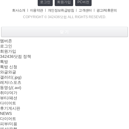
로그인
회원가입
PC버전
회사소개
ㅣ
이용약관
ㅣ
개인정보취급방침
ㅣ
고객센터
ㅣ
광고/제휴문의
COPYRIGHT © 342436닷컴 ALL RIGHTS RESEVED.
닫 기
멤버존
로그인
회원가입
342436닷컴 정책
톡방
톡방 신청
와글와글
갤러리(.jpg)
레저/스포츠
동영상(.avi)
취미/여가
뷰티/패션
다이어트
후기게시판
NEWS
다이어트
피부/미용