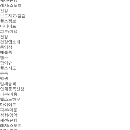
패션/유행
레저/스포츠
건강
보도자료/칼럼
헬스정보
다이어트
피부/미용
건강
건강앱소개
동영상
배틀톡
헬스
핫이슈
헬스지도
운동
병원
업체등록
업체등록신청
피부/미용
헬스노하우
다이어트
피부/미용
성형/양악
패션/유행
레저/스포츠