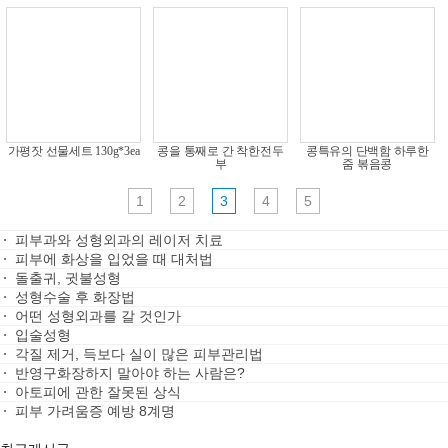
가평잣 선물세트 130g*3ea
콩을 통째로 간 착한전두
콩특유의 단백함 하루한
부
줌 볶음콩
1
2
3
4
5
피부과와 성형외과의 레이저 치료
피부에 화상을 입었을 때 대처법
돌출귀, 귓불성형
성형수술 후 화장법
어떤 성형외과를 갈 것인가
입술성형
각질 제거, 득보다 실이 많은 피부관리법
반영구화장하지 말아야 하는 사람은?
아토피에 관한 잘못된 상식
피부 가려움증 예방 8계명