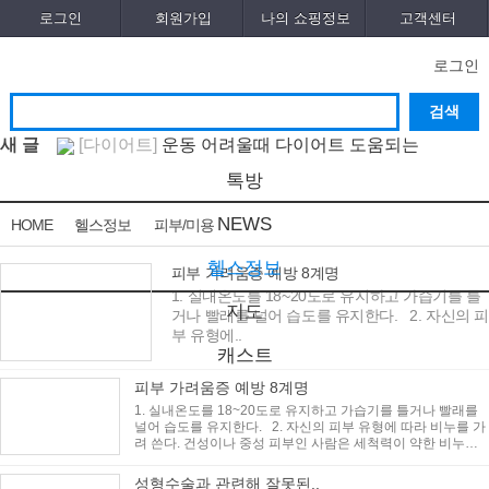
로그인
회원가입
나의 쇼핑정보
고객센터
로그인
새 글
[다이어트]
운동 어려울때 다이어트 도움되는
음..
[05-19]
[패션/유행]
컬럼비아, 자연 분해되는 ‘지구의 ..
[04-
톡방
22]
[패션/유행]
ITZY 류진, 동해안 산불 피해 성금
NEWS
HOME
헬스정보
피부/미용
5..
[04-12]
[보도자료/칼럼]
GS25, 워너브라더스와 배트맨콜라
·..
[04-05]
[건강]
봄철 자살률 증가, 10대 청소년이 위..
[04-01]
헬스정보
피부 가려움증 예방 8계명
[건강]
향긋한 봄내음 가득 제철나물, 효능..
[03-29]
1. 실내온도를 18~20도로 유지하고 가습기를 틀
글쓰기
지도
거나 빨래를 널어 습도를 유지한다. 2. 자신의 피
[건강]
봄에 심해지는 알레르기 비염 예방수..
[03-
부 유형에..
28]
[보도자료/칼럼]
오뚜기, 브랜드 경험 공간 ‘오키친
캐스트
..
[03-28]
[보도자료/칼럼]
GS25, 하이트진로와 손잡고 ‘갓생
피부 가려움증 예방 8계명
폭..
[05-24]
[건강]
무조건 탄수화물 끊기? 당류부터 줄..
[05-19]
1. 실내온도를 18~20도로 유지하고 가습기를 틀거나 빨래를
널어 습도를 유지한다. 2. 자신의 피부 유형에 따라 비누를 가
려 쓴다. 건성이나 중성 피부인 사람은 세척력이 약한 비누를
쓴다. 비누의..
성형수술과 관련해 잘못된..