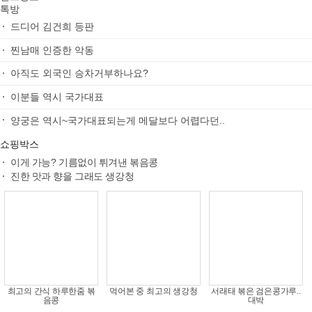
톡방
드디어 김건희 등판
찐남매 인증한 악동
아직도 외국인 승차거부하나요?
이분들 역시 국가대표
양궁은 역시~국가대표되는게 메달보다 어렵다던..
쇼핑박스
이게 가능? 기름없이 튀겨낸 볶음콩
진한 맛과 향을 그래도 생강청
최고의 간식 하루한줌 볶
먹어본 중 최고의 생강청
서래태 볶은 검은콩가루..
음콩
대박