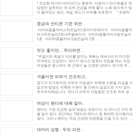
* 건강한 먹거리=비타민C는 충분히, 지방이나 탄수화물은 적
당량만 섭취하는 게 피부 건강을 위해 좋다. 노화 방지제가 많
이 들어있는 생선, 과일, 채소가 피부를 보호한다. * 운동하기
=운동..
중금속 안티몬 기준 위반 ..
아리따움풀커버스틱컨실러1호라이트베이지 아리따움풀커
버스틱컨실러2호내추럴베이지 아리따움풀커버크림컨실러
1호 아리따움풀커버크림컨실러 2호 ..
멋도 좋지만... 무리하면 ..
*귀걸이와 목걸이 머리를 받치는 목뼈는 액세서리의 미미한
무게에도 민감하다. 게다가 장시간 컴퓨터 작업을 하는 직장
여성들은 평소에도 목 근육이 늘 긴장된 상태다. 여기에 무거
운 목걸이나 크..
겨울이면 피부가 건조하고..
공기가 차가워지면 피부의 지방샘이 위축돼 수분을 머금을 수
없으며 땀샘도 위축돼 수분이 몸 안에서 살갗으로 가지 않아
푸석푸석해집니다. 게다가 피부의 각질층은 건조한 외부 공기
에 수분을 빼앗기기 쉽..
여성이 팬티에 대해 알아..
팬티는 가장 민감한 살과 맞닿는 속옷이다. 또 24시간 거의 벗
을 일이 없다. 최근에는 T팬티와 레이스 등 화려한 언더웨어도
많다. 그러나 팬티는 여성 건강에 악영향을 미칠 수도 있다.
<..
대머리 성형 : 두피 피판 ..