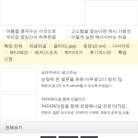
여름철 콩국수는 이것으로
고소함을 찾는다면 역시 가평잣
우리집 영양간식 하루한줌
이렇게 실한 에너지바는 처음
톡방 전체
ㅣ
와글와글
ㅣ
갤러리(.jpg)
ㅣ
동영상(.avi)
ㅣ
다이어트
ㅣ
뷰티/패션
ㅣ
레저/스포츠
ㅣ
취미/여가
ㅣ
후기게시판
ㅣ
톡방
신청
살려주세요~광고주님
눈앞에 돈 몇푼을 위해 아무광고나 받지 않..
회원과 광고주 모두 win-win할 수 있도록 하겠습니..
342436닷컴 함께 만들어요
342436닷컴을 함께 운영해나갈 전문가(?)집..
콘텐츠, 칼럼, 보도자료, 자체적인 이벤트, 회원의 공유 및 상품..
전체보기