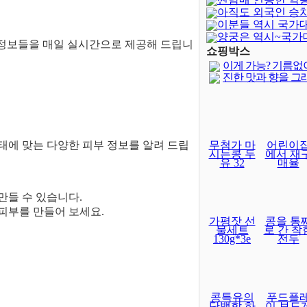
아직도 외국인 승
이분들 역시 국가
양궁은 역시~국가
한 정보들을 매일 실시간으로 제공해 드립니
달보다 어렵..
쇼핑박스
이게 가능? 기름없
진한 맛과 향을 그
상태에 맞는 다양한 피부 정보를 알려 드립
무첨가 마
어린이
시는콩 두
에서 재
유 32
매율
만들 수 있습니다.
피부를 만들어 보세요.
가평잣 선
콩을 통
물세트
로 간 착
130g*3e
전두
콩특유의
푸드플
단백함 하
이 보드