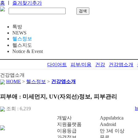
홈
ㅣ
즐겨찾기추가
톡방
NEWS
헬스정보
헬스지도
Notice & Event
다이어트
피부/미용
건강
건강앱소개
건강앱소개
HOME
>
헬스정보
>
건강앱소개
피부애 : 미세먼지, UV(자외선)정보, 피부관리
h
조회 : 6,219
개발사
Appsfabrica
지원플랫폼
Android
이용등급
만 3세 이상
가격정보
무료