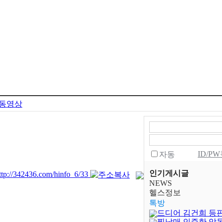
동영상
ID/P
자동
인기게시글
ttp://342436.com/hinfo_6/33
NEWS
헬스정보
톡방
드디어 김건희 등
찐남매 인증한 악