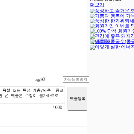
더보기
풍성하고 즐거운 
기쁨과 행복이 가
되세요!
(-402)
풍성한 한가위되세
새해되세요!
회원가입 이벤트 
100% 당첨 회원가
발표
(4)
건강에 좋은 돼지
벤트(종료)
(23)
여름철 콩국수(콩
로 즐기자
이렇게 실한 에너지
/ 600