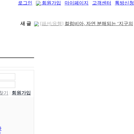
로그인
회원가입
마이페이지
고객센터
톡방신청
새 글
[패션/유행]
컬럼비아, 자연 분해되는 ‘지구의
..
[04-22]
[패션/유행]
ITZY 류진, 동해안 산불 피해 성
금 5..
[04-12]
[보도자료/칼럼]
GS25, 워너브라더스와 배트
맨콜라·..
[04-05]
[건강]
봄철 자살률 증가, 10대 청소년이 위..
[04-01]
[건강]
향긋한 봄내음 가득 제철나물, 효능..
[03-29]
[건강]
봄에 심해지는 알레르기 비염 예방수..
[03-28]
[보도자료/칼럼]
오뚜기, 브랜드 경험 공간
W찾기
|
회원가입
‘오키친 ..
[03-28]
[보도자료/칼럼]
GS25, 하이트진로와 손잡고
‘갓생폭..
[05-24]
[건강]
무조건 탄수화물 끊기? 당류부터 줄..
[05-19]
[다이어트]
운동 어려울때 다이어트 도움되는
판
음..
[05-19]
동