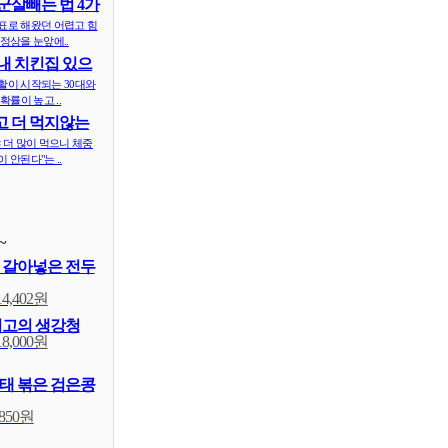
군살빼는 법 4가
표로 해왔던 어렵고 힘
정상을 눈앞에..
내 치킨집 있으
 ..
활이 시작되는 30대와
확률이 높고 ..
 더 먹지않는
식..
 더 많이 먹으니 체중
 안된다"는 ..
~
 갈아넣은 전두
14,402원
최고의 생강청
18,000원
태 볶은 검은콩
,850원