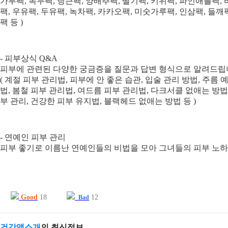
가루팩, 녹두팩, 당근팩, 양배추팩, 딸기팩, 키위팩, 파인애플팩, 
팩, 우유팩, 두유팩, 녹차팩, 카카오팩, 미숫가루팩, 인삼팩, 들깨
팩 등 )
- 피부상식 Q&A
피부에 관련된 다양한 궁금증을 질문과 답변 형식으로 알려드립
( 계절 피부 관리법, 피부에 안 좋은 습관, 입술 관리 방법, 주름
법, 봄철 피부 관리법, 여드름 피부 관리법, 다크서클 없애는 방법,
부 관리, 건강한 피부 유지법, 블랙헤드 없애는 방법 등 )
- 연예인 피부 관리
피부 좋기로 이름난 연예인들의 비법을 모아 그녀들의 피부 노
Good
18
12
Bad
건강앱소개
의 최신정보