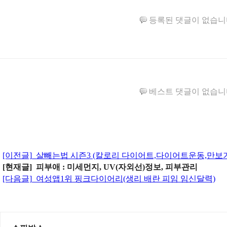
등록된 댓글이 없습니
베스트 댓글이 없습니
[이전글]
살빼는법 시즌3 (칼로리 다이어트,다이어트운동,만보기
[현재글] 피부애 : 미세먼지, UV(자외선)정보, 피부관리
[다음글]
여성앱1위 핑크다이어리(생리 배란 피임 임신달력)