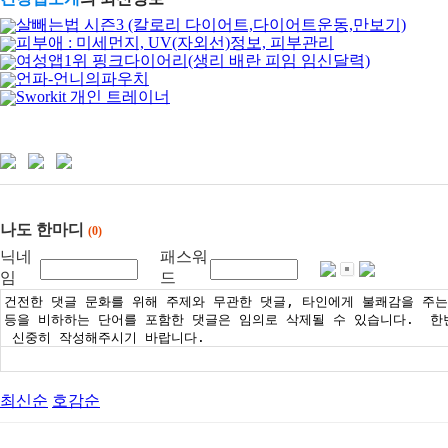
살빼는법 시즌3 (칼로리 다이어트,다이어트운동,만보기)
피부애 : 미세먼지, UV(자외선)정보, 피부관리
여성앱1위 핑크다이어리(생리 배란 피임 임신달력)
언파-언니의파우치
Sworkit 개인 트레이너
나도 한마디
(0)
닉네
패스워
임
드
최신순
호감순