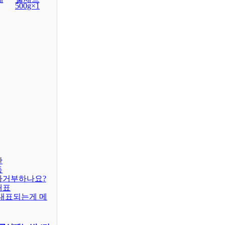
500g×1
판
동
차거부하나요?
대표
대표되는게 메