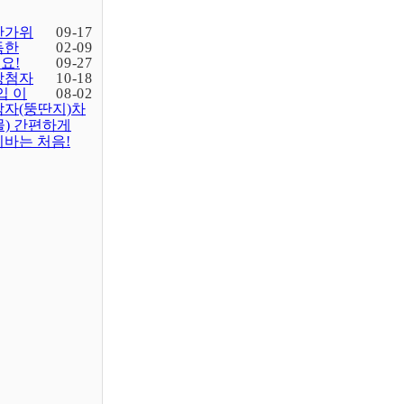
한가위
09-17
득한
02-09
요!
09-27
당첨자
10-18
입 이
08-02
감자(뚱딴지)차
물) 간편하게
바는 처음!