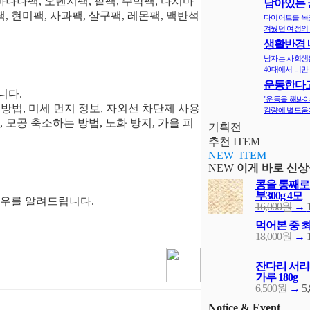
바나나팩, 오렌지팩, 팥팩, 수박팩, 다시마
남아있는 
지
팩, 현미팩, 사과팩, 살구팩, 레몬팩, 맥반석
다이어트를 목
겨웠던 여정의 
생활반경 
면 비만확률
남자는 사회생
40대에서 비만 
운동한다고
니다.
다? 오히려 
"운동을 해봐야
 예방법, 미세 먼지 정보, 자외선 차단제 사용
감량에 별도움이
 모공 축소하는 방법, 노화 방지, 가을 피
기획전
추천 ITEM
NEW ITEM
NEW
이게 바로 신상
콩을 통째로
부300g 4모
하우를 알려드립니다.
16,000원
→
먹어본 중 
18,000원
→
잔다리 서리
가루 180g
6,500원
→
5
Notice & Event