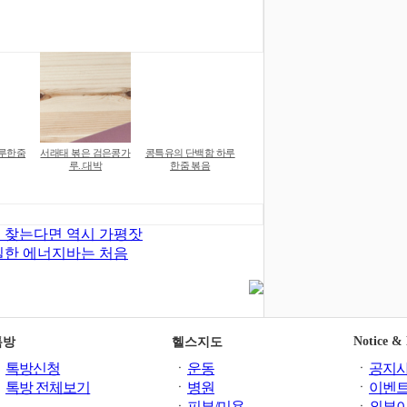
하루한줌
서래태 볶은 검은콩가
콩특유의 단백함 하루
루..대박
한줌 볶음
 찾는다면 역시 가평잣
실한 에너지바는 처음
Notice &
톡방
헬스지도
ㆍ
톡방신청
ㆍ
운동
ㆍ
공지
ㆍ
톡방 전체보기
ㆍ
병원
ㆍ
이벤
ㆍ
피부/미용
ㆍ
외부