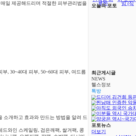
보를 매일 제공해드리며 적절한 피부관리법을
루한
임 (식
오늘의 포토
부, 30~40대 피부, 50~60대 피부, 여드름
최근게시글
NEWS
헬스정보
톡방
드디어 김건희 등
찐남매 인증한 악
아직도 외국인 승
이분들 역시 국가
을 소개하고 효과와 만드는 방법을 알려 드
양궁은 역시~국가
달보다 어렵..
포토뉴스
 레드와인 스케일링, 검은깨팩, 쌀겨팩, 콩
더보기