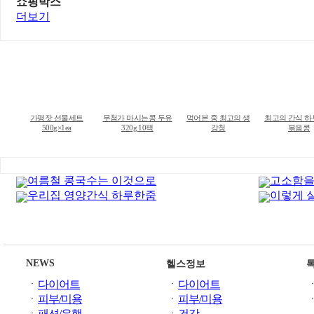
쇼핑박스
더보기
가평잣 선물세트
무첨가 마시는콩 두유
먹어본 중 최고의 생
최고의 간식 
500g×1ea
320g 10팩
강청
볶음콩
여름철 콩국수는 이것으로
고소함을
우리집 영양간식 하루한줌
이렇게 
NEWS
헬스정보
ㆍ
다이어트
ㆍ
다이어트
ㆍ
피부/미용
ㆍ
피부/미용
ㆍ
패션/유행
ㆍ
건강