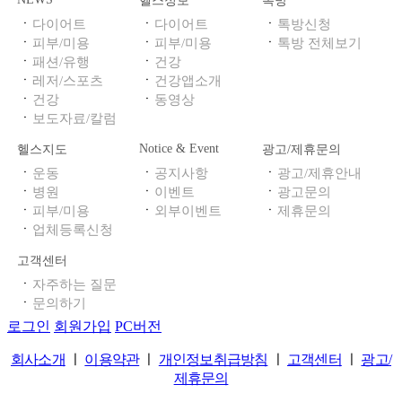
헬스정보
톡방
ㆍ
ㆍ
ㆍ
다이어트
다이어트
톡방신청
ㆍ
ㆍ
ㆍ
피부/미용
피부/미용
톡방 전체보기
ㆍ
ㆍ
패션/유행
건강
ㆍ
ㆍ
레저/스포츠
건강앱소개
ㆍ
ㆍ
건강
동영상
ㆍ
보도자료/칼럼
Notice & Event
헬스지도
광고/제휴문의
ㆍ
ㆍ
ㆍ
운동
공지사항
광고/제휴안내
ㆍ
ㆍ
ㆍ
병원
이벤트
광고문의
ㆍ
ㆍ
ㆍ
피부/미용
외부이벤트
제휴문의
ㆍ
업체등록신청
고객센터
ㆍ
자주하는 질문
ㆍ
문의하기
로그인
회원가입
PC버전
회사소개
ㅣ
이용약관
ㅣ
개인정보취급방침
ㅣ
고객센터
ㅣ
광고/
제휴문의