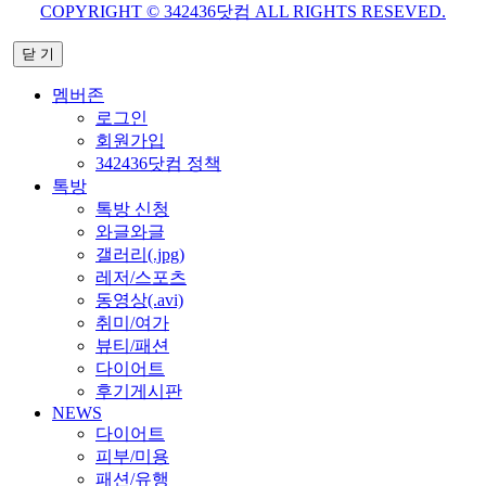
COPYRIGHT © 342436닷컴 ALL RIGHTS RESEVED.
닫 기
멤버존
로그인
회원가입
342436닷컴 정책
톡방
톡방 신청
와글와글
갤러리(.jpg)
레저/스포츠
동영상(.avi)
취미/여가
뷰티/패션
다이어트
후기게시판
NEWS
다이어트
피부/미용
패션/유행