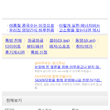
여름철 콩국수는 이것으로
이렇게 실한 에너지바는
우리집 영양간식 하루한줌
처음
고소함을 찾는다면 역시
가평잣
톡방 전체
ㅣ
와글와글
ㅣ
갤러리(.jpg)
ㅣ
동영상(.avi)
ㅣ
다이어트
ㅣ
뷰티/패션
ㅣ
레저/스포츠
ㅣ
취미/여가
ㅣ
후기게시판
ㅣ
톡방 신청
살려주세요~광고주님
눈앞에 돈 몇푼을 위해 아무광고나 받지 않..
회원과 광고주 모두 win-win할 수 있도록 하겠습니..
342436닷컴 함께 만들어요
342436닷컴을 함께 운영해나갈 전문가(?)집..
콘텐츠, 칼럼, 보도자료, 자체적인 이벤트, 회원의 공유 및 상
품..
전체보기
NEWS