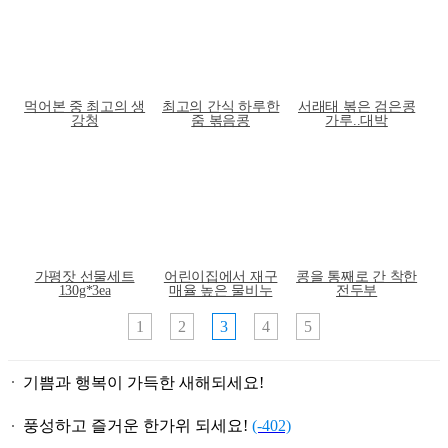
먹어본 중 최고의 생
최고의 간식 하루한
서래태 볶은 검은콩
강청
줌 볶음콩
가루..대박
가평잣 선물세트
어린이집에서 재구
콩을 통째로 간 착한
130g*3ea
매율 높은 물비누
전두부
1
2
3
4
5
기쁨과 행복이 가득한 새해되세요!
풍성하고 즐거운 한가위 되세요!
(-402)