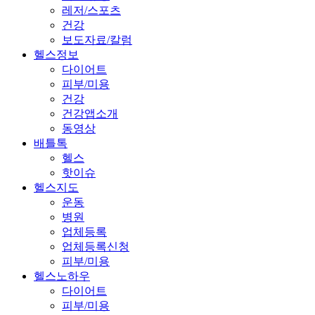
레저/스포츠
건강
보도자료/칼럼
헬스정보
다이어트
피부/미용
건강
건강앱소개
동영상
배틀톡
헬스
핫이슈
헬스지도
운동
병원
업체등록
업체등록신청
피부/미용
헬스노하우
다이어트
피부/미용