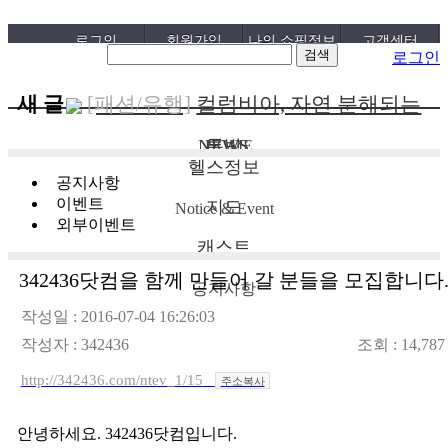
로그인
회원가입
나의 쇼핑정보
고객센터
로그인
새 글
[패션/유행]
컬럼비아, 자연 분해되는
‘지구의 ..
[패션/유행]
ITZY 류진, 동해안 산불
[04-22]
NEWS
톡방
HOME
헬스정보
피해 성금 5..
[보도자료/칼럼]
GS25, 워너브라더스
[04-12]
공지사항
이벤트
지도
와 배트맨콜라·..
[건강]
봄철 자살률 증가, 10대 청소년
[04-05]
Notice & Event
외부이벤트
이 위..
[건강]
향긋한 봄내음 가득 제철나물,
[04-01]
캐스트
효능..
[건강]
봄에 심해지는 알레르기 비염
342436닷컴을 함께 만들어 갈 분들을 모집합니다
[03-29]
공지사항
예방수..
[보도자료/칼럼]
오뚜기, 브랜드 경험
[03-28]
작성일 : 2016-07-04 16:26:03
작성자 :
342436
조회 : 14,78
공간 ‘오키친 ..
[보도자료/칼럼]
GS25, 하이트진로와
[03-28]
http://342436.com/ntev_1/15
손잡고 ‘갓생폭..
[건강]
무조건 탄수화물 끊기? 당류부
주소복사
[05-24]
터 줄..
[다이어트]
운동 어려울때 다이어트
[05-19]
안녕하세요. 342436닷컴입니다.