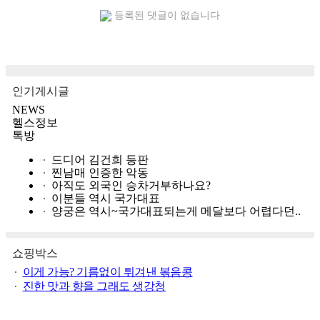
등록된 댓글이 없습니다
인기게시글
NEWS
헬스정보
톡방
드디어 김건희 등판
찐남매 인증한 악동
아직도 외국인 승차거부하나요?
이분들 역시 국가대표
양궁은 역시~국가대표되는게 메달보다 어렵다던..
쇼핑박스
이게 가능? 기름없이 튀겨낸 볶음콩
진한 맛과 향을 그래도 생강청