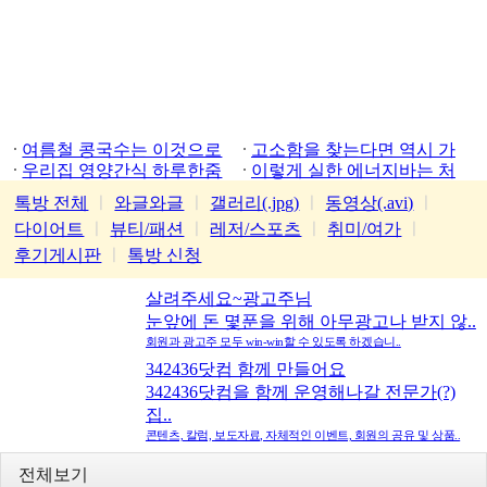
여름철 콩국수는 이것으로
고소함을 찾는다면 역시 가
우리집 영양간식 하루한줌
평잣
이렇게 실한 에너지바는 처
음
톡방 전체
ㅣ
와글와글
ㅣ
갤러리(.jpg)
ㅣ
동영상(.avi)
ㅣ
다이어트
ㅣ
뷰티/패션
ㅣ
레저/스포츠
ㅣ
취미/여가
ㅣ
후기게시판
ㅣ
톡방 신청
살려주세요~광고주님
눈앞에 돈 몇푼을 위해 아무광고나 받지 않..
회원과 광고주 모두 win-win할 수 있도록 하겠습니..
342436닷컴 함께 만들어요
342436닷컴을 함께 운영해나갈 전문가(?)
집..
콘텐츠, 칼럼, 보도자료, 자체적인 이벤트, 회원의 공유 및 상품..
전체보기