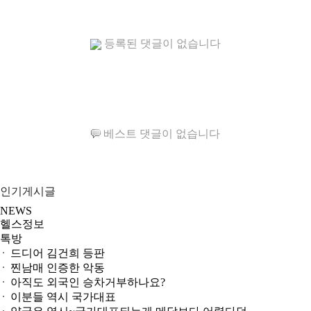
등록된 댓글이 없습니다
베스트 댓글이 없습니다
인기게시글
NEWS
헬스정보
톡방
GS25, 하이트진로와 손잡고 ‘갓생폭탄맥주’ 선..
무조건 탄수화물 끊기? 당류부터 줄여라
운동 어려울때 다이어트 도움되는 음식 5
컬럼비아, 자연 분해되는 ‘지구의 날 티셔츠’ ..