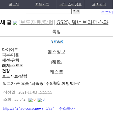
로그인
회원가입
나의 쇼핑정보
고객센터
로그인
새 글
[보도자료/칼럼]
GS25, 워너브라더스와
배트맨콜라·..
[04-05]
[건강]
봄철 자살률 증가, 10대 청소년
톡방
이 위..
[04-01]
[건강]
향긋한 봄내음 가득 제철나물,
NEWS
HOME
효능..
[03-29]
[건강]
봄에 심해지는 알레르기 비염 예
다이어트
헬스정보
피부/미용
방수..
[03-28]
[보도자료/칼럼]
오뚜기, 브랜드 경험
패션/유행
지도
NEWS
레저/스포츠
공간 ‘오키친 ..
[03-28]
[보도자료/칼럼]
GS25, 하이트진로와
건강
캐스트
손잡고 ‘갓생폭..
[05-24]
[건강]
무조건 탄수화물 끊기? 당류부
보도자료/칼럼
건강
터 줄..
[05-19]
일교차 큰 요즘 ‘뇌졸중’ 주의보…예방법은?
[다이어트]
운동 어려울때 다이어트 도
움되는 음..
[05-19]
작성일 : 2021-11-03 15:55:55
[패션/유행]
컬럼비아, 자연 분해되는
조회 : 33,542
0
3
‘지구의 ..
[04-22]
[패션/유행]
ITZY 류진, 동해안 산불 피
http://342436.com/cnews_5/834
주소복사
해 성금 5..
[04-12]