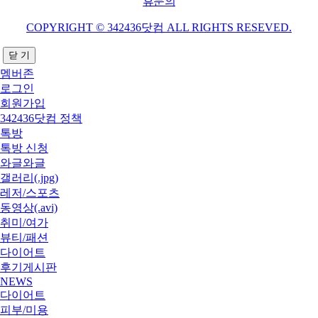
휴문의
COPYRIGHT © 342436닷컴 ALL RIGHTS RESEVED.
닫 기
멤버존
로그인
회원가입
342436닷컴 정책
톡방
톡방 신청
와글와글
갤러리(.jpg)
레저/스포츠
동영상(.avi)
취미/여가
뷰티/패션
다이어트
후기게시판
NEWS
다이어트
피부/미용