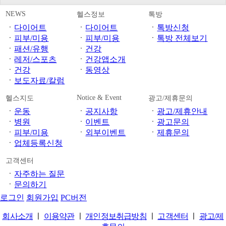
NEWS
헬스정보
톡방
ㆍ
다이어트
ㆍ
다이어트
ㆍ
톡방신청
ㆍ
피부/미용
ㆍ
피부/미용
ㆍ
톡방 전체보기
ㆍ
패션/유행
ㆍ
건강
ㆍ
레저/스포츠
ㆍ
건강앱소개
ㆍ
건강
ㆍ
동영상
ㆍ
보도자료/칼럼
Notice & Event
헬스지도
광고/제휴문의
ㆍ
운동
ㆍ
공지사항
ㆍ
광고/제휴안내
ㆍ
병원
ㆍ
이벤트
ㆍ
광고문의
ㆍ
피부/미용
ㆍ
외부이벤트
ㆍ
제휴문의
ㆍ
업체등록신청
고객센터
ㆍ
자주하는 질문
ㆍ
문의하기
로그인
회원가입
PC버전
회사소개
ㅣ
이용약관
ㅣ
개인정보취급방침
ㅣ
고객센터
ㅣ
광고/제