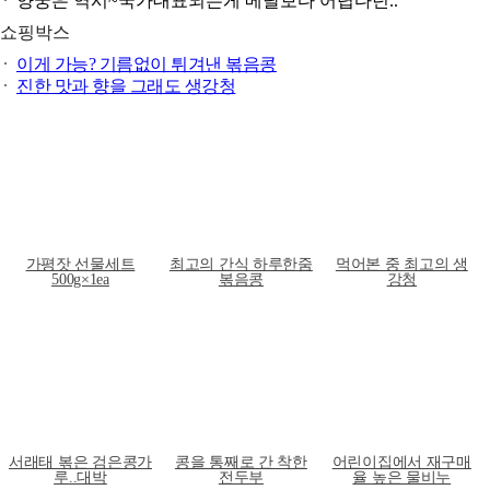
ITZY 류진, 동해안 산불 피해 성금 5000만원 기..
쇼핑박스
이게 가능? 기름없이 튀겨낸 볶음콩
진한 맛과 향을 그래도 생강청
가평잣 선물세트
먹어본 중 최고의 생
콩특유의 단백함 하루
500g×1ea
강청
한줌 볶음콩
가평잣 선물세트
푸드플레이 보드게임
어린이집에서 재구매
130g*3ea
(식생활 놀이교육)
율 높은 물비누