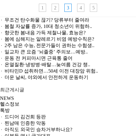
1
2
3
4
5
무조건 탄수화물 끊기? 당류부터 줄여라
봄철 자살률 증가, 10대 청소년이 위험하..
향긋한 봄내음 가득 제철나물, 효능은?
봄에 심해지는 알레르기 비염 예방수칙은?
2주 남은 수능, 전문가들이 권하는 수험생..
일교차 큰 요즘 ‘뇌졸중’ 주의보…예방..
운동 전 커피마시면 근육통 줄어
온열질환·냉방병·배탈…늦여름 건강 챙..
비타민D 섭취하면…50세 이전 대장암 위험..
더운 날씨, 야외에서 안전하게 운동하기
최근게시글
NEWS
헬스정보
톡방
GS25, 하이트진로와 손잡고 ‘갓생폭탄맥주’ 선..
무조건 탄수화물 끊기? 당류부터 줄여라
운동 어려울때 다이어트 도움되는 음식 5
컬럼비아, 자연 분해되는 ‘지구의 날 티셔츠’ ..