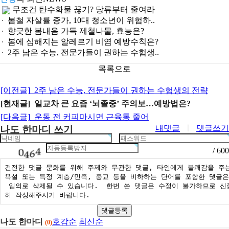
무조건 탄수화물 끊기? 당류부터 줄여라
봄철 자살률 증가, 10대 청소년이 위험하..
향긋한 봄내음 가득 제철나물, 효능은?
봄에 심해지는 알레르기 비염 예방수칙은?
2주 남은 수능, 전문가들이 권하는 수험생..
목록으로
[이전글]
2주 남은 수능, 전문가들이 권하는 수험생의 전략
[현재글] 일교차 큰 요즘 ‘뇌졸중’ 주의보…예방법은?
[다음글]
운동 전 커피마시면 근육통 줄어
내댓글
ㅣ
댓글쓰기
나도 한마디 쓰기
/ 600
댓글등록
나도 한마디
호감순
최신순
(0)