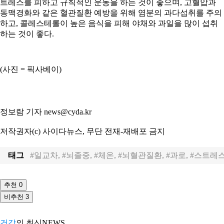
트레스를 피하고 규칙적인 운동을 하는 것이 좋으며, 고혈압과
동맥경화와 같은 혈관질환 예방을 위해 염분의 과다섭취를 주의
하고, 콜레스테롤이 높은 음식을 피해 야채와 과일을 많이 섭취
하는 것이 좋다.
(사진 = 픽사베이)
정보람 기자 news@cyda.kr
저작권자(c) 사이다뉴스, 무단 전재-재배포 금지
태그
#일교차, #뇌졸중, #체온, #뇌혈관질환, #과로, #스트레
추천
0
비추천
3
건강
의 최신NEWS