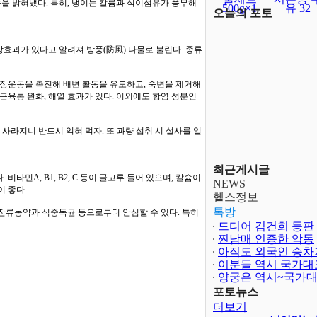
능을 밝혀냈다. 특히, 냉이는 칼륨과 식이섬유가 풍부해
500g×1
유 32
오늘의 포토
효과가 있다고 알려져 방풍(防風) 나물로 불린다. 종류
 장운동을 촉진해 배변 활동을 유도하고, 숙변을 제거해
근육통 완화, 해열 효과가 있다. 이외에도 항염 성분인
 사라지니 반드시 익혀 먹자. 또 과량 섭취 시 설사를 일
최근게시글
민A, B1, B2, C 등이 골고루 들어 있으며, 칼슘이
NEWS
 좋다.
헬스정보
톡방
 잔류농약과 식중독균 등으로부터 안심할 수 있다. 특히
드디어 김건희 등판
찐남매 인증한 악동
아직도 외국인 승차
이분들 역시 국가대
양궁은 역시~국가
보다 어렵..
포토뉴스
더보기