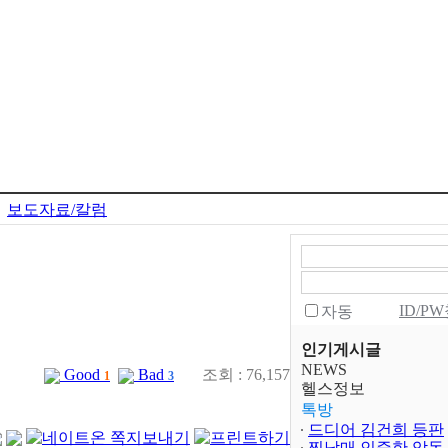
보도자료/칼럼
ID/P
자동
인기게시글
NEWS
Good
Bad
조회 : 76,157
1
3
헬스정보
톡방
드디어 김건희 등판
찐남매 인증한 악동