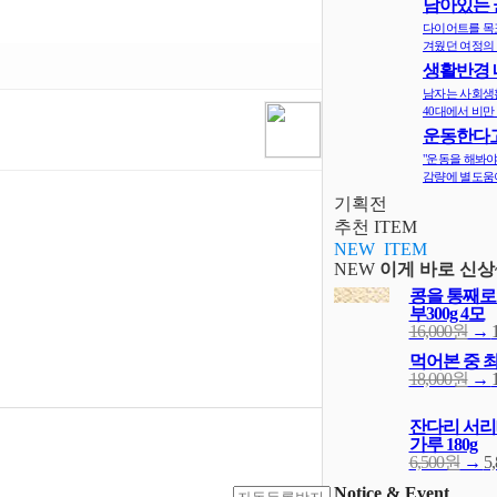
남아있는 
지
다이어트를 목
겨웠던 여정의 
생활반경 
면 비만확률
남자는 사회생
40대에서 비만 
운동한다고
다? 오히려 
"운동을 해봐야
감량에 별도움이
기획전
추천 ITEM
NEW ITEM
NEW
이게 바로 신상
콩을 통째로
부300g 4모
16,000원
→
먹어본 중 
18,000원
→
잔다리 서리
가루 180g
6,500원
→
5
Notice & Event