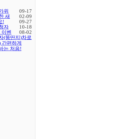
가위
09-17
한 새
02-09
!
09-27
첨자
10-18
입 이벤
08-02
자(뚱딴지)차로
) 간편하게
바는 처음!