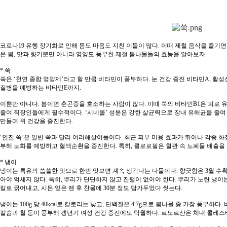
코로나19 유행 장기화로 인해 몸도 마음도 지친 이들이 많다. 이때 제철 음식을 즐기면
온 봄, 맛과 향기뿐만 아니라 영양도 풍부한 제철 봄나물들의 효능을 알아보자.
* 쑥
쑥은 ‘천연 종합 영양제’라고 할 만큼 비타민이 풍부하다. 눈 건강 증진 비타민A, 활성
질병을 예방하는 비타민E까지.
이뿐만 아니다. 봄이면 춘곤증을 호소하는 사람이 많다. 이때 쑥의 비타민B1은 피로 
줄여 직장인들에게 필수적이다. ‘시네올’ 성분은 강한 살균력으로 장내 유해균을 줄여
만들며 위 건강을 증진한다.
‘인진 쑥’은 일반 쑥과 달리 여러해살이풀이다. 최근 피부 미용 효과가 뛰어나 각종 
부해 노화를 예방하고 혈액순환을 증진한다. 특히, 클로로필은 혈관 속 노폐물 배출을 
* 냉이
냉이는 특유의 씁쓸한 맛으로 한번 맛보면 계속 생각나는 나물이다. 향긋함은 3월 수확
아야 억세지 않다. 특히, 뿌리가 단단하지 않고 잔털이 없어야 한다. 뿌리가 노란 냉이
칼로 긁어내고, 시든 잎은 뗀 후 찬물에 30분 정도 담가두었다 씻는다.
냉이는 100g 당 40kcal로 칼로리는 낮고, 단백질은 4.7g으로 봄나물 중 가장 풍부하
칼슘과 철 등이 풍부해 갱년기 여성 건강 증진에도 탁월하다. 르노르산은 체내 콜레스