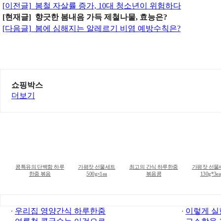
[이전글]
봄철 자살률 증가, 10대 청소년이 위험하다
[현재글] 향긋한 봄내음 가득 제철나물, 효능은?
[다음글]
봄에 심해지는 알레르기 비염 예방수칙은?
쇼핑박스
더보기
콩특유의 단백함 하루
가평잣 선물세트
최고의 간식 하루한줌
가평잣 선물
한줌 볶음
500g×1ea
볶음콩
130g*3ea
우리집 영양간식 하루한줌
이렇게 실