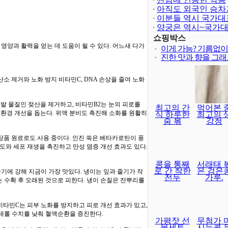
아직도 외국인 승차
이분들 역시 국가대
양궁은 역시~국가
보다 어렵..
쇼핑박스
 영양과 활력을 얻는 데 도움이 될 수 있다. 어느새 다가
이게 가능? 기름없
진한 맛과 향을 그
산소 제거와 노화 방지 비타민C, DNA 손상을 줄여 노화
유발 물질인 젖산을 제거하고, 비타민B2는 눈의 피로를
최고의 간
먹어본 
 환경 개선을 돕는다. 위액 분비도 촉진해 소화를 원활히
식 하루한
최고의 
줌 볶
강청
화장품 원료로도 사용 중이다. 인진 쑥은 베타카로틴이 풍
도와 세포 재생을 촉진하고 만성 염증 개선 효과도 있다.
콩을 통째
서래태 
로 간 착한
은 검은
기에 강해 지금이 가장 맛있다. 냉이는 잎과 줄기가 작
전두
가루.
는 수확 후 오래된 것으로 피한다. 냉이 손질은 잔뿌리를
다. 비타민C는 피부 노화를 방지하고 피로 개선 효과가 있고,
테롤 수치를 낮춰 혈액순환을 증진한다.
가평잣 선
무첨가 
물세트
시는콩 