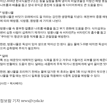
지난 2018년 한국식품연구소는 동물 실험을 통해 냉이의 비알코올성 지방간 예방 효
나트륨과 배출을 돕고 장내 유익균 증진에 도움을 줘 다이어트에도 큰 도움을 된다.
* 방풍나물
방풍나물은 바닷가 모래에서도 잘 자라는 강인한 생명력을 지녔다. 예전부터 중풍 예방
에 따라 해방풍, 식방풍, 원방풍 세 가지로 나뉜다.
방풍나물 속 풍부한 칼륨은 나트륨 배출을 돕고 부기 완화에 도움을 준다. 식이섬유는
변비 심한 사람이 섭취하기 제격이다. 방풍나물 속 비타민P는 비타민C의 흡수를 돕고 
‘쿠마린’이 항균과 염증 억제를 돕고 관절염을 예방한다.
한편, 방풍나물은 독성이 있어 생으로 먹어선 안 된다. 끓는 물에 5-10분 데치면 독성이
으켜 섭취량에 주의가 필요하다.
* 달래
톡 쏘는 매운맛이 매력적인 달래는 식욕을 돋우고 겨우내 거칠어진 피부를 맑게 해준다. 비타
많아 빈혈에도 도움이 된다. 달래는 새콤하게 무쳐 먹거나 된장찌개에 넣어 끓이면 맛이
한편, 봄나물을 조리하기 전에는 물에 담가둔 뒤 흐르는 물에 3회 이상 깨끗이 씻으면
나물을 무칠 때는 반드시 일회용 장갑을 착용해야 식중독 감염을 예방할 수 있다.
(사진 = 픽사베이)
정보람 기자 news@cyda.kr