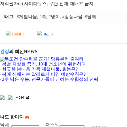
저작권자(c) 사이다뉴스, 무단 전재-재배포 금지
태그
#제철나물, #쑥, #냉이, #방풍나물, #달래
Good
1
3
Bad
건강
의 최신NEWS
무조건 탄수화물 끊기? 당류부터 줄여라
봄철 자살률 증가, 10대 청소년이 위험하다
향긋한 봄내음 가득 제철나물, 효능은?
봄에 심해지는 알레르기 비염 예방수칙은?
2주 남은 수능, 전문가들이 권하는 수험생의 전략
나도 한마디
(0)
닉네
패스워