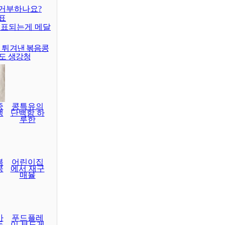
거부하나요?
표
대표되는게 메달
이 튀겨낸 볶음콩
래도 생강청
중
콩특유의
생
단백함 하
루한
볶
어린이집
콩
에서 재구
매율
마
푸드플레
두
이 보드게