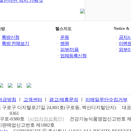
찾는다면 역시 가평잣
Notice &
톡방
헬스지도
ㆍ
톡방신청
ㆍ
운동
ㆍ
공지
ㆍ
톡방 전체보기
ㆍ
병원
ㆍ
이벤
ㆍ
피부/미용
ㆍ
외부
ㆍ
업체등록신청
취급방침
ㅣ
고객센터
ㅣ
광고/제휴문의
ㅣ
이메일무단수집거부
구로구 디지털로27길 24,801호(구로동, 벽산디지털단지)
대표
0361
구로-0380호
[사업자정보확인]
건강기능식품영업신고번호
제
판매업신고번호
제1882호