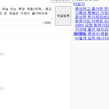
더보기
풍성하고 즐거운 한
되세요!
기쁨과 행복이 가득
(-402)
해되세요!
풍성한 한가위되세요
회원가입 이벤트 당
/ 600
발표
100% 당첨 회원가
(4)
트(종료)
건강에 좋은 돼지감
(23)
즐기자
여름철 콩국수(콩물
이렇게 실한 에너지
니다
니다