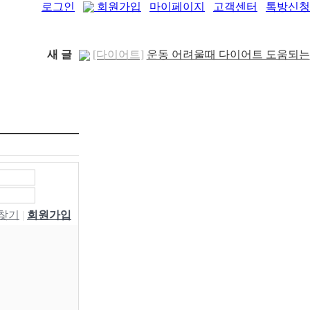
로그인
회원가입
마이페이지
고객센터
톡방신청
새 글
[다이어트]
운동 어려울때 다이어트 도움되는
음..
[05-19]
[패션/유행]
컬럼비아, 자연 분해되는 ‘지구의
..
[04-22]
[패션/유행]
ITZY 류진, 동해안 산불 피해 성
금 5..
[04-12]
[보도자료/칼럼]
GS25, 워너브라더스와 배트
맨콜라·..
[04-05]
[건강]
봄철 자살률 증가, 10대 청소년이 위..
[04-01]
[건강]
향긋한 봄내음 가득 제철나물, 효능..
[03-29]
[건강]
봄에 심해지는 알레르기 비염 예방수..
W찾기
|
회원가입
[03-28]
[보도자료/칼럼]
오뚜기, 브랜드 경험 공간
‘오키친 ..
[03-28]
[보도자료/칼럼]
GS25, 하이트진로와 손잡고
‘갓생폭..
[05-24]
[건강]
무조건 탄수화물 끊기? 당류부터 줄..
[05-19]