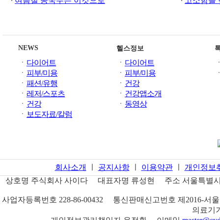
여름철 콩국수는 이것으로
고소함을 
NEWS
헬스정보
ㆍ
다이어트
ㆍ
다이어트
ㆍ
피부/미용
ㆍ
피부/미용
ㆍ
패션/유행
ㆍ
건강
ㆍ
레저/스포츠
ㆍ
건강앱소개
ㆍ
건강
ㆍ
동영상
ㆍ
보도자료/칼럼
회사소개
ㅣ
공지사항
ㅣ
이용약관
ㅣ
개인정보
상호명
주식회사 사이다
대표자명
류성현
주소
서울특별시 
사업자등록번호
228-86-00432
통신판매신고번호
제2016-서울
의료기기