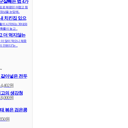
군살빼는 법 4가
표로 해왔던 어렵고 힘
정상을 눈앞에..
내 치킨집 있으
 ..
활이 시작되는 30대와
확률이 높고 ..
 더 먹지않는
식..
 더 많이 먹으니 체중
 안된다"는 ..
~
 갈아넣은 전두
14,402원
최고의 생강청
18,000원
태 볶은 검은콩
,850원