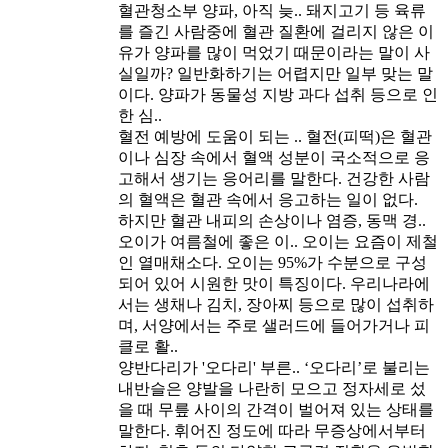
혈관청소부 양파, 아직 늦..
돼지고기 등 육류
를 즐긴 사람중에 혈관 질환에 걸리지 않은 이
유가 양파를 많이 먹었기 때문이라는 말이 사
실일까? 일반화하기는 어렵지만 일부 맞는 말
이다. 양파가 동물성 지방 과다 섭취 등으로 인
한 심..
혈전 예방에 도움이 되는 ..
혈전(피떡)은 혈관
이나 심장 속에서 혈액 성분이 국소적으로 응
고해서 생기는 응어리를 말한다. 건강한 사람
의 혈액은 혈관 속에서 응고하는 일이 없다.
하지만 혈관 내피의 손상이나 염증, 동맥 경..
오이가 여름철에 좋은 이..
오이는 요즘이 제철
인 열매채소다. 오이는 95%가 수분으로 구성
되어 있어 시원한 맛이 특징이다. 우리나라에
서는 생채나 김치, 장아찌 등으로 많이 섭취하
며, 서양에서는 주로 샐러드에 들어가거나 피
클로 활..
양반다리가 '오다리' 부른..
‘오다리’로 불리는
내반슬은 양발을 나란히 모으고 정자세로 섰
을 때 무릎 사이의 간격이 벌어져 있는 상태를
말한다. 휘어진 정도에 따라 무증상에서부터