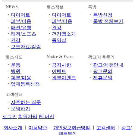
NEWS
헬스정보
톡방
ㆍ
다이어트
ㆍ
다이어트
ㆍ
톡방신청
ㆍ
피부/미용
ㆍ
피부/미용
ㆍ
톡방 전체보기
ㆍ
패션/유행
ㆍ
건강
ㆍ
레저/스포츠
ㆍ
건강앱소개
ㆍ
건강
ㆍ
동영상
ㆍ
보도자료/칼럼
Notice & Event
헬스지도
광고/제휴문의
ㆍ
운동
ㆍ
공지사항
ㆍ
광고/제휴안내
ㆍ
병원
ㆍ
이벤트
ㆍ
광고문의
ㆍ
피부/미용
ㆍ
외부이벤트
ㆍ
제휴문의
ㆍ
업체등록신청
고객센터
ㆍ
자주하는 질문
ㆍ
문의하기
로그인
회원가입
PC버전
회사소개
ㅣ
이용약관
ㅣ
개인정보취급방침
ㅣ
고객센터
ㅣ
광고/
제휴문의