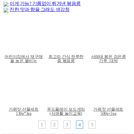
이게 가능? 기름없이 튀겨낸 볶음콩
진한 맛과 향을 그래도 생강청
어린이집에서 재구매
최고의 간식 하루한
서래태 볶은 검은콩
율 높은 물비누
줌 볶음콩
가루..대박
가평잣 선물세트
푸드플레이 보드게임
가평잣 선물세트
130g*3ea
(식생활 놀이교육)
500g×1ea
1
2
3
4
5