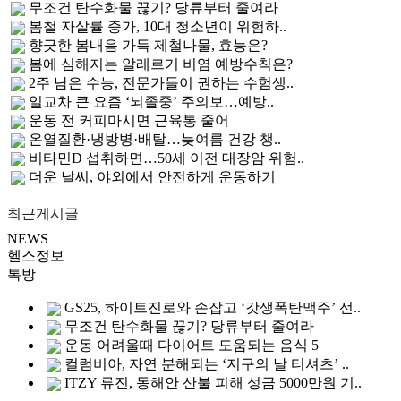
무조건 탄수화물 끊기? 당류부터 줄여라
봄철 자살률 증가, 10대 청소년이 위험하..
향긋한 봄내음 가득 제철나물, 효능은?
봄에 심해지는 알레르기 비염 예방수칙은?
2주 남은 수능, 전문가들이 권하는 수험생..
일교차 큰 요즘 ‘뇌졸중’ 주의보…예방..
운동 전 커피마시면 근육통 줄어
온열질환·냉방병·배탈…늦여름 건강 챙..
비타민D 섭취하면…50세 이전 대장암 위험..
더운 날씨, 야외에서 안전하게 운동하기
최근게시글
NEWS
헬스정보
톡방
GS25, 하이트진로와 손잡고 ‘갓생폭탄맥주’ 선..
무조건 탄수화물 끊기? 당류부터 줄여라
운동 어려울때 다이어트 도움되는 음식 5
컬럼비아, 자연 분해되는 ‘지구의 날 티셔츠’ ..
ITZY 류진, 동해안 산불 피해 성금 5000만원 기..