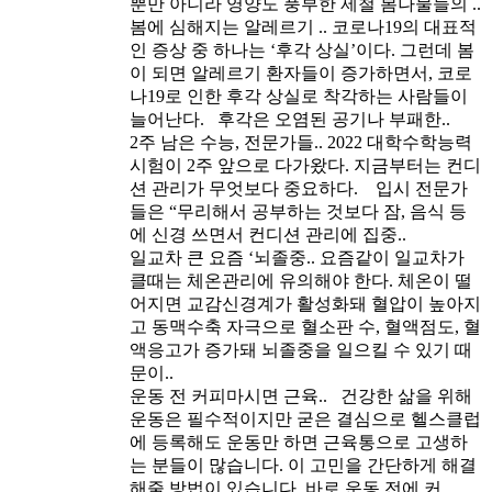
뿐만 아니라 영양도 풍부한 제철 봄나물들의 ..
봄에 심해지는 알레르기 ..
코로나19의 대표적
인 증상 중 하나는 ‘후각 상실’이다. 그런데 봄
이 되면 알레르기 환자들이 증가하면서, 코로
나19로 인한 후각 상실로 착각하는 사람들이
늘어난다. 후각은 오염된 공기나 부패한..
2주 남은 수능, 전문가들..
2022 대학수학능력
시험이 2주 앞으로 다가왔다. 지금부터는 컨디
션 관리가 무엇보다 중요하다. 입시 전문가
들은 “무리해서 공부하는 것보다 잠, 음식 등
에 신경 쓰면서 컨디션 관리에 집중..
일교차 큰 요즘 ‘뇌졸중..
요즘같이 일교차가
클때는 체온관리에 유의해야 한다. 체온이 떨
어지면 교감신경계가 활성화돼 혈압이 높아지
고 동맥수축 자극으로 혈소판 수, 혈액점도, 혈
액응고가 증가돼 뇌졸중을 일으킬 수 있기 때
문이..
운동 전 커피마시면 근육..
건강한 삶을 위해
운동은 필수적이지만 굳은 결심으로 헬스클럽
에 등록해도 운동만 하면 근육통으로 고생하
는 분들이 많습니다. 이 고민을 간단하게 해결
해줄 방법이 있습니다. 바로 운동 전에 커..