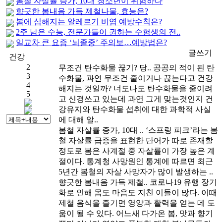
봄철 자살률 증가, 10대 청소년이 위험하다
향긋한 봄내음 가득 제철나물, 효능은?
봄에 심해지는 알레르기 비염 예방수칙은?
2주 남은 수능, 전문가들이 권하는 수험생의 전..
일교차 큰 요즘 ‘뇌졸중’ 주의보…예방법은?
1
글쓰기
건강
2
무조건 탄수화물 끊기? 당..
공공의 적이 된 탄
3
수화물, 과연 무조건 줄이거나 끊는다고 건강
4
해지는 것일까? 너도나도 탄수화물을 줄이려
5
고 신경쓰고 있는데 과연 그게 맞는것인지 건
강유지와 탄수화물 섭취에 대한 과학적 사실
에 대해 알..
봄철 자살률 증가, 10대 ..
‘스프링 피크’라는 봄
철 자살률 급증을 표현한 단어가 따로 존재할
정도로 봄은 사계절 중 자살률이 가장 높은 계
절이다. 통계청 사망원인 통계에 따르면 최근
5년간 봄철의 자살 사망자가 많이 발생하는 ..
향긋한 봄내음 가득 제철..
코로나19 유행 장기
화로 인해 몸도 마음도 지친 이들이 많다. 이때
제철 음식을 즐기면 영양과 활력을 얻는 데 도
움이 될 수 있다. 어느새 다가온 봄, 맛과 향기