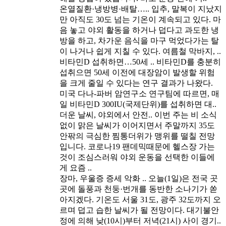
온열질환·냉방병·배탈…..
입추, 말복이 지났지
만 아직도 30도 넘는 기온이 계속되고 있다. 마
음 놓고 야외 활동을 하거나 덥다고 과도한 냉
방을 하고, 차가운 음식을 마구 먹었다가는 탈
이 나거나 쉽게 지칠 수 있다. 여름철 막바지, ..
비타민D 섭취하면…50세 ..
비타민D를 충분히
섭취으면 50세 이전에 대장암이 발생할 위험
을 크게 줄일 수 있다는 연구 결과가 나왔다.
미국 다나-파버 암연구소 연구팀에 따르면, 매
일 비타민D 300IU(국제단위)를 섭취하면 대..
더운 날씨, 야외에서 안전..
이번 주는 비 소식
없이 맑은 날씨가 이어지면서 주말까지 35도
안팎의 극심한 찜통더위가 맹위를 떨칠 전망
입니다. 코로나19 팬데믹때문에 헬스장 가는
것이 조심스러워 야외 운동을 선택한 이들에
게 요즘 ..
장마, 우울증 증세 악화 ..
오늘(1일)은 전국 곳
곳에 돌풍과 천둥·번개를 동반한 소나기가 쏟
아지겠다. 기온도 서울 31도, 광주 32도까지 오
르며 덥고 습한 날씨가 될 전망이다. 대기불안
정에 의해 낮(10시)부터 저녁(21시) 사이 경기..