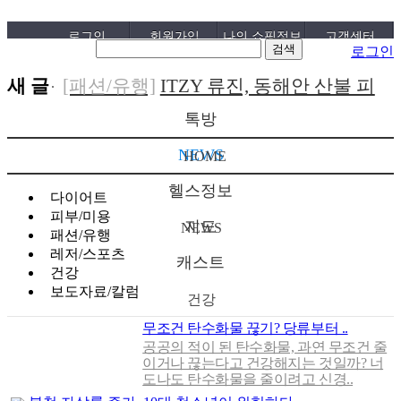
로그인
회원가입
나의 쇼핑정보
고객센터
로그인
새 글
[패션/유행]
ITZY 류진, 동해안 산불 피
해 성금 5..
[04-12]
[보도자료/칼럼]
GS25, 워너브라더스
톡방
와 배트맨콜라·..
[04-05]
[건강]
봄철 자살률 증가, 10대 청소년
NEWS
HOME
이 위..
[04-01]
[건강]
향긋한 봄내음 가득 제철나물,
헬스정보
다이어트
효능..
[03-29]
[건강]
봄에 심해지는 알레르기 비염
피부/미용
지도
NEWS
패션/유행
예방수..
[03-28]
[보도자료/칼럼]
오뚜기, 브랜드 경험
레저/스포츠
캐스트
공간 ‘오키친 ..
[03-28]
[보도자료/칼럼]
GS25, 하이트진로와
건강
보도자료/칼럼
건강
손잡고 ‘갓생폭..
[05-24]
[건강]
무조건 탄수화물 끊기? 당류부
무조건 탄수화물 끊기? 당류부터 ..
터 줄..
[05-19]
[다이어트]
운동 어려울때 다이어트 도
공공의 적이 된 탄수화물, 과연 무조건 줄
이거나 끊는다고 건강해지는 것일까? 너
움되는 음..
[05-19]
[패션/유행]
컬럼비아, 자연 분해되는
도나도 탄수화물을 줄이려고 신경..
‘지구의 ..
[04-22]