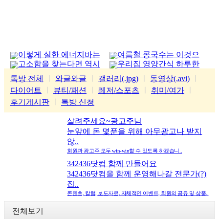
이렇게 실한 에너지바는
여름철 콩국수는 이것으
고소함을 찾는다면 역시
우리집 영양간식 하루한
처음
로
가평잣
줌
톡방 전체
ㅣ
와글와글
ㅣ
갤러리(.jpg)
ㅣ
동영상(.avi)
ㅣ
다이어트
ㅣ
뷰티/패션
ㅣ
레저/스포츠
ㅣ
취미/여가
ㅣ
후기게시판
ㅣ
톡방 신청
살려주세요~광고주님
눈앞에 돈 몇푼을 위해 아무광고나 받지
않..
회원과 광고주 모두 win-win할 수 있도록 하겠습니..
342436닷컴 함께 만들어요
342436닷컴을 함께 운영해나갈 전문가(?)
집..
콘텐츠, 칼럼, 보도자료, 자체적인 이벤트, 회원의 공유 및 상품..
전체보기