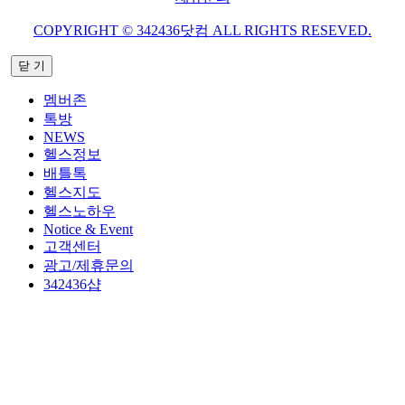
COPYRIGHT © 342436닷컴 ALL RIGHTS RESEVED.
닫 기
멤버존
톡방
NEWS
헬스정보
배틀톡
헬스지도
헬스노하우
Notice & Event
고객센터
광고/제휴문의
342436샵