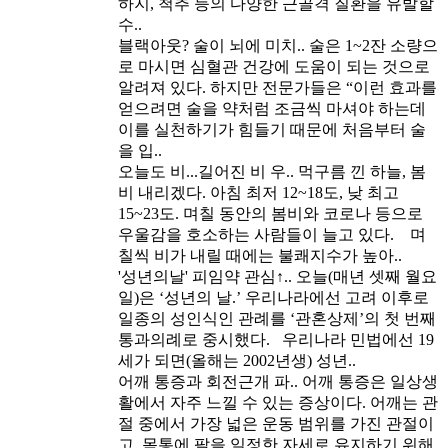
하지, 척추 등의 다양한 근골격 질환을 유발할
수..
블랙아웃? 술이 뇌에 미치..
술은 1~2잔 소량으
로 마시면 심혈관 건강에 도움이 되는 것으로
알려져 있다. 하지만 전문가들은 “이런 효과를
얻으려면 술을 약처럼 조금씩 마셔야 하는데
이를 실천하기가 힘들기 때문에 처음부터 술
을 입..
오늘도 비...길어진 비 우..
먹구름 낀 하늘, 봄
비 내리겠다. 아침 최저 12~18도, 낮 최고
15~23도. 며칠 동안의 봄비와 코로나 등으로
우울감을 호소하는 사람들이 늘고 있다. 며
칠씩 비가 내릴 때에는 불쾌지수가 높아..
'성년의날' 피임약 관심↑..
오늘(매년 셋째 월요
일)은 ‘성년의 날.’ 우리나라에선 고려 이후로
일종의 성인식인 관례를 ‘관혼상제’의 첫 번째
통과의례로 중시했다. 우리나라 민법에선 19
세가 되면(올해는 2002년생) 성년..
어깨 통증과 회전근개 파..
어깨 통증은 일상생
활에서 자주 느낄 수 있는 증상이다. 어깨는 관
절 중에서 가장 넓은 운동 범위를 가진 관절이
고, 몸통에 팔을 일정한 자세로 유지하기 위해