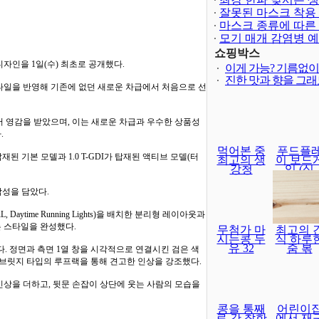
은?
잘못된 마스크 착용
마스크 종류에 따른
모기 매개 감염병 
쇼핑박스
디자인을 1일(수) 최초로 공개했다.
이게 가능? 기름없
진한 맛과 향을 그
타일을 반영해 기존에 없던 새로운 차급에서 처음으로 선
술에서 영감을 받았으며, 이는 새로운 차급과 우수한 상품성
.
먹어본 중
푸드플
I가 탑재된 기본 모델과 1.0 T-GDI가 탑재된 액티브 모델(터
최고의 생
이 보드
강청
임 (식
감성을 담았다.
time Running Lights)을 배치한 분리형 레이아웃과
 스타일을 완성했다.
무첨가 마
최고의 
시는콩 두
식 하루
유 32
줌 볶
. 정면과 측면 1열 창을 시각적으로 연결시킨 검은 색
 브릿지 타입의 루프랙을 통해 견고한 인상을 강조했다.
상을 더하고, 뒷문 손잡이 상단에 웃는 사람의 모습을
콩을 통째
어린이
로 간 착한
에서 재