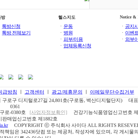
Notice &
톡방
헬스지도
ㆍ
톡방신청
ㆍ
운동
ㆍ
공지
ㆍ
톡방 전체보기
ㆍ
병원
ㆍ
이벤
ㆍ
피부/미용
ㆍ
외부
ㆍ
업체등록신청
취급방침
ㅣ
고객센터
ㅣ
광고/제휴문의
ㅣ
이메일무단수집거부
구로구 디지털로27길 24,801호(구로동, 벽산디지털단지)
대표
0361
구로-0380호
[사업자정보확인]
건강기능식품영업신고번호
제
판매업신고번호
제1882호
a.kr
COPYRIGHT ⓒ
주식회사 사이다
ALL RIGHTS RESEVE
임은 342436닷컴 또는 제공처, 작성자에 있으며, 각 게시물의 