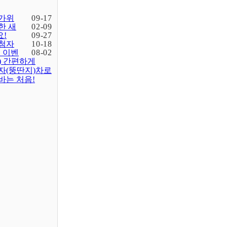
가위
09-17
한 새
02-09
!
09-27
첨자
10-18
입 이벤
08-02
) 간편하게
자(뚱딴지)차로
바는 처음!