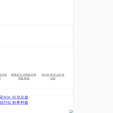
재구매
콩특유의 단백함 하루
먹어본 중 최고의 생
물
한줌 볶음
강청
국수는 이것으로
양간식 하루한줌