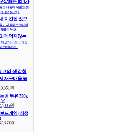
군살빼는 법 4가
표로 해왔던 어렵고 힘
정상을 눈앞에..
내 치킨집 있으
 ..
활이 시작되는 30대와
확률이 높고 ..
 더 먹지않는
식..
 더 많이 먹으니 체중
 안된다"는 ..
최고의 생강청
 재구매율 높
19,351원
콩 두유 320g
두유
27,005원
보드게임 (식생
)
37,830원