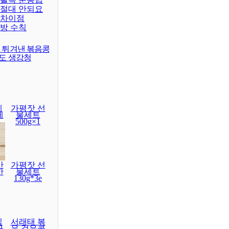
 절대 안되요
 차이점
예방 수칙
이 튀겨낸 볶음콩
래도 생강청
레
가평잣 선
게
물세트
500g×1
간
가평잣 선
한
물세트
130g*3e
집
서래태 볶
구
은 검은콩