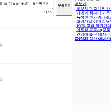
더보기
풍성하고 즐거운 한
/ 600
되세요!
기쁨과 행복이 가득
(-402)
해되세요!
풍성한 한가위되세요
회원가입 이벤트 당
발표
100% 당첨 회원가
(4)
트(종료)
여름철 콩국수(콩물
(23)
건강에 좋은 돼지감
즐기자
이렇게 실한 에너지
니다
니다