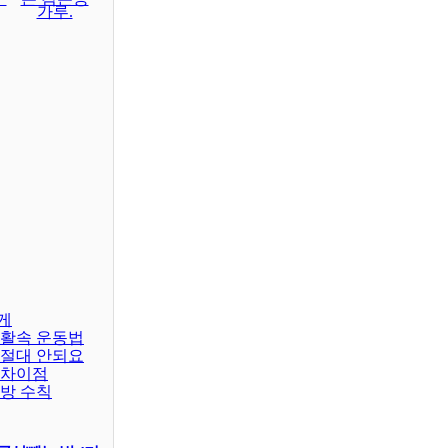
가루.
게
생활속 운동법
 절대 안되요
 차이점
예방 수칙