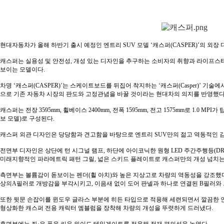
현대자동차가 올해 하반기 출시 예정인 엔트리 SUV 모델 ‘캐스퍼(CASPER)’의 외장 
캐스퍼는 실용성 및 안전성, 개성 있는 디자인을 추구하는 소비자의 취향과 라이프스
보이는 모델이다.
차명 ‘캐스퍼(CASPER)’는 스케이트보드를 뒤집어 착지하는 ‘캐스퍼(Casper)’ 기
으로 기존 자동차 시장의 판도와 고정관념을 바꿀 것이라는 현대차의 의지를 반영했다
캐스퍼는 전장 3595mm, 휠베이스 2400mm, 전폭 1595mm, 전고 1575mm로 1.0 MP
보 모델)로 구성된다.
캐스퍼 외관 디자인은 당당함과 견고함을 바탕으로 엔트리 SUV만의 젊고 역동적인 
전면부 디자인은 상단에 턴 시그널 램프, 하단에 아이코닉한 원형 LED 주간주행등(DRL, Day
미래지향적인 파라메트릭 패턴 그릴, 넓은 스키드 플레이트로 캐스퍼만의 개성 넘치는
측면부는 볼륨감이 돋보이는 펜더(휠 아치)와 높은 지상고로 차량의 역동성을 강조했다
상의A필러로 개방감을 부각시키고, 이음새 없이 도어 판넬과 하나로 연결된 B필러와
또한 뒷문 손잡이를 윈도우 글라스 부분에 히든 타입으로 적용해 세련되면서 깔끔한 인
형상화한 캐스퍼 전용 캐릭터 엠블럼을 장착해 차량의 개성을 뚜렷하게 드러냈다.