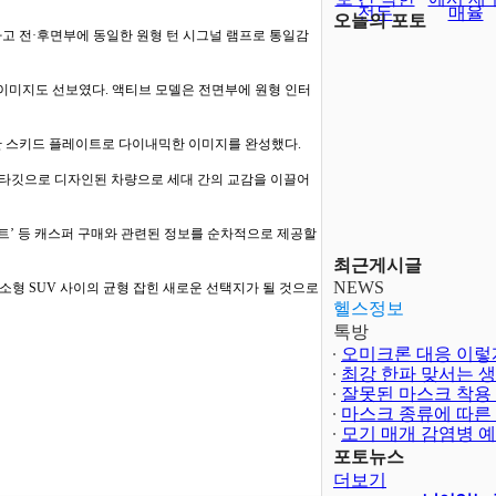
전두
매율
오늘의 포토
고 전·후면부에 동일한 원형 턴 시그널 램프로 통일감
이미지도 선보였다. 액티브 모델은 전면부에 원형 인터
한 스키드 플레이트로 다이내믹한 이미지를 완성했다.
 타깃으로 디자인된 차량으로 세대 간의 교감을 이끌어
트’ 등 캐스퍼 구매와 관련된 정보를 순차적으로 제공할
최근게시글
NEWS
소형 SUV 사이의 균형 잡힌 새로운 선택지가 될 것으로
헬스정보
톡방
오미크론 대응 이렇
최강 한파 맞서는 
은?
잘못된 마스크 착용
마스크 종류에 따른
모기 매개 감염병 
포토뉴스
더보기