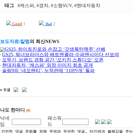
태그
#캐스퍼, #경차, #소형SUV, #현대자동차
Good
1
2
Bad
보도자료/칼럼
의 최신NEWS
GS25, 하이트진로와 손잡고 ‘갓생폭탄맥주’ 선봬
GS25, 워너브라더스와 배트맨콜라·수퍼맨사이다 선보여
오뚜기, 브랜드 경험 공간 ‘오키친 스튜디오’ 오픈
현대자동차, ‘캐스퍼’ 외장 이미지 최초 공개
슬림9의 ‘네모팬티’, 누적판매 ‘110만개’ 돌파
나도 한마디
(0)
닉네
패스워
임
드