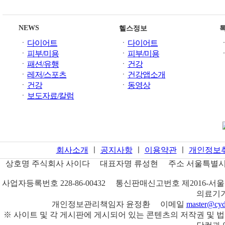
NEWS
헬스정보
ㆍ
다이어트
ㆍ
다이어트
ㆍ
피부/미용
ㆍ
피부/미용
ㆍ
패션/유행
ㆍ
건강
ㆍ
레저/스포츠
ㆍ
건강앱소개
ㆍ
건강
ㆍ
동영상
ㆍ
보도자료/칼럼
회사소개
ㅣ
공지사항
ㅣ
이용약관
ㅣ
개인정보
상호명
주식회사 사이다
대표자명
류성현
주소
서울특별시 
사업자등록번호
228-86-00432
통신판매신고번호
제2016-서울
의료기기
개인정보관리책임자
윤정환
이메일
master@cyd
※ 사이트 및 각 게시판에 게시되어 있는 콘텐츠의 저작권 및 법적책