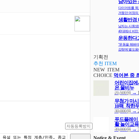
남아있는 
지
다이어트를 목
겨웠던 여정의 
생활반경 
면 비만확률
남자는 사회생
40대에서 비만 
운동한다고
다? 오히려 
"운동을 해봐야
감량에 별도움이
기획전
추천 ITEM
NEW ITEM
CHOICE
먹어본 중 
어린이집에서
은 물비누
21,500원
→
무첨가 마시는
10팩_착한
30,000원
→
푸드플레이 
활 놀이교육
39,000원
→
Notice & Event