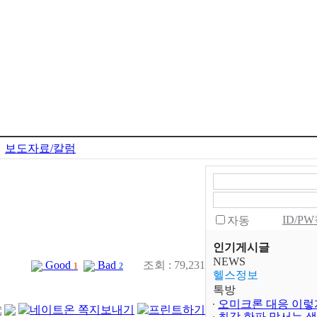
보도자료/칼럼
ID/P
자동
인기게시글
NEWS
Good
Bad
조회 : 79,231
1
2
헬스정보
톡방
오미크론 대응 이렇
최강 한파 맞서는 