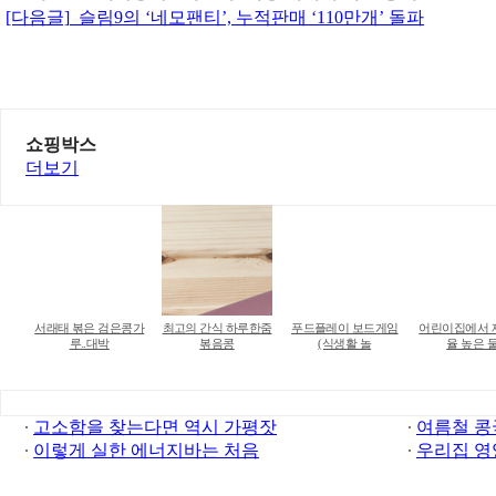
[다음글]
슬림9의 ‘네모팬티’, 누적판매 ‘110만개’ 돌파
쇼핑박스
더보기
서래태 볶은 검은콩가
최고의 간식 하루한줌
푸드플레이 보드게임
어린이집에서 
루..대박
볶음콩
(식생활 놀
율 높은 
고소함을 찾는다면 역시 가평잣
여름철 콩
이렇게 실한 에너지바는 처음
우리집 영