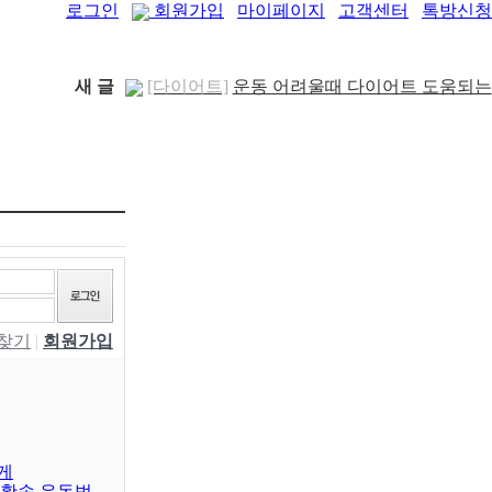
로그인
회원가입
마이페이지
고객센터
톡방신청
새 글
[다이어트]
운동 어려울때 다이어트 도움되는
음..
[05-19]
[패션/유행]
컬럼비아, 자연 분해되는 ‘지구의
..
[04-22]
[패션/유행]
ITZY 류진, 동해안 산불 피해 성
금 5..
[04-12]
[보도자료/칼럼]
GS25, 워너브라더스와 배트
맨콜라·..
[04-05]
[건강]
봄철 자살률 증가, 10대 청소년이 위..
[04-01]
[건강]
향긋한 봄내음 가득 제철나물, 효능..
[03-29]
[건강]
봄에 심해지는 알레르기 비염 예방수..
W찾기
|
회원가입
[03-28]
[보도자료/칼럼]
오뚜기, 브랜드 경험 공간
‘오키친 ..
[03-28]
[보도자료/칼럼]
GS25, 하이트진로와 손잡고
‘갓생폭..
[05-24]
[건강]
무조건 탄수화물 끊기? 당류부터 줄..
게
[05-19]
생활속 운동법