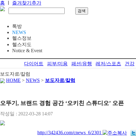
홈
ㅣ
즐겨찾기추가
톡방
NEWS
헬스정보
헬스지도
Notice & Event
다이어트
피부/미용
패션/유행
레저/스포츠
건강
보도자료/칼럼
HOME
>
NEWS
>
보도자료/칼럼
오뚜기, 브랜드 경험 공간 ‘오키친 스튜디오’ 오픈
작성일 : 2022-03-28 14:07
http://342436.com/cnews_6/2301