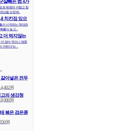
군살빼는 법 4가
표로 해왔던 어렵고 힘
정상을 눈앞에..
내 치킨집 있으
 ..
활이 시작되는 30대와
확률이 높고 ..
 더 먹지않는
식..
 더 많이 먹으니 체중
 안된다"는 ..
~
 갈아넣은 전두
14,402원
최고의 생강청
18,000원
태 볶은 검은콩
,850원