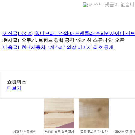
베스트 댓글이 없습
[이전글]
GS25, 워너브라더스와 배트맨콜라·수퍼맨사이다 선
[현재글] 오뚜기, 브랜드 경험 공간 ‘오키친 스튜디오’ 오픈
[다음글]
현대자동차, ‘캐스퍼’ 외장 이미지 최초 공개
쇼핑박스
더보기
가평잣 선물세트
서래태 볶은 검은콩가
콩을 통째로 간 착한
먹어본 중 최고