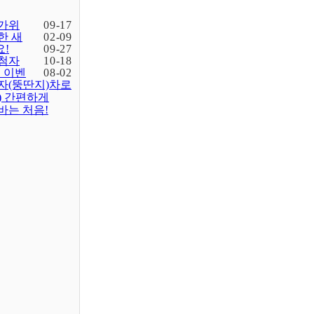
가위
09-17
한 새
02-09
!
09-27
첨자
10-18
입 이벤
08-02
자(뚱딴지)차로
) 간편하게
바는 처음!