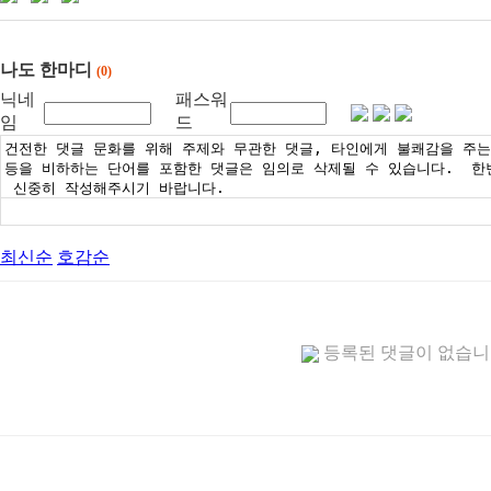
나도 한마디
(0)
닉네
패스워
임
드
최신순
호감순
등록된 댓글이 없습