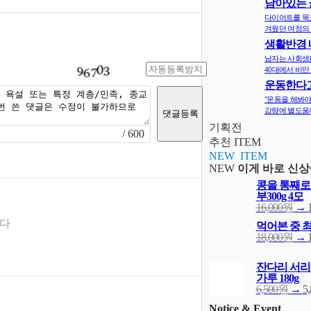
남아있는 
지
다이어트를 목
겨웠던 여정의 
생활반경 
면 비만확률
남자는 사회생
40대에서 비만 
운동한다고
다? 오히려 
"운동을 해봐야
감량에 별도움이
기획전
/ 600
추천 ITEM
NEW ITEM
NEW
이게 바로 신상
콩을 통째로
부300g 4모
16,000원
→
니다
먹어본 중 
18,000원
→
잔다리 서리
가루 180g
6,500원
→
5
Notice & Event