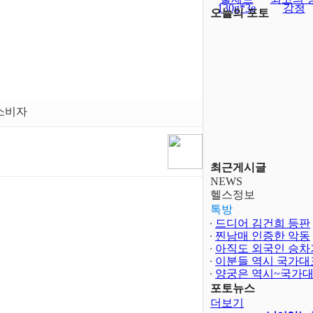
130g*3e
강청
오늘의 포토
#소비자
최근게시글
NEWS
헬스정보
톡방
드디어 김건희 등판
찐남매 인증한 악동
아직도 외국인 승차
이분들 역시 국가대
양궁은 역시~국가
보다 어렵..
포토뉴스
더보기