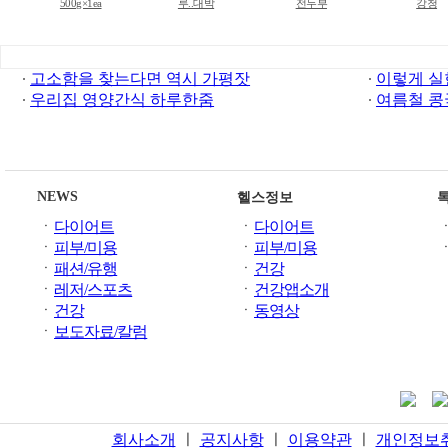
500g×1ea
루..대박
전두부
강청
고소함을 찾는다면 역시 가평잣
이렇게 실
우리집 영양간식 하루한줌
여름철 콩
NEWS
헬스정보
ㆍ
다이어트
ㆍ
다이어트
ㆍ
피부/미용
ㆍ
피부/미용
ㆍ
패션/유행
ㆍ
건강
ㆍ
레저/스포츠
ㆍ
건강앱소개
ㆍ
건강
ㆍ
동영상
ㆍ
보도자료/칼럼
회사소개
ㅣ
공지사항
ㅣ
이용약관
ㅣ
개인정보