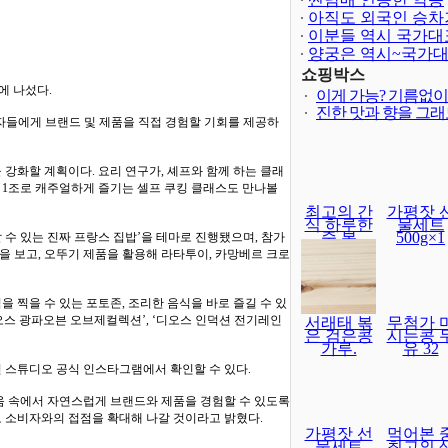
아직도 외국인 승차
이분들 역시 국가대
양궁은 역시~국가
보다 어렵..
쇼핑박스
에 나섰다.
이게 가능? 기름없
진한 맛과 향을 그
자들에게 브랜드 및 제품을 직접 경험할 기회를 제공하
강화할 계획이다. 요리 연구가, 셰프와 함께 하는 클래
인 1조로 캐주얼하게 즐기는 셀프 쿠킹 클래스도 만나볼
최고의 간
가평잣 
식 하루한
물세트
줌 볶
500g×1
할 수 있는 진짜 프랑스 집밥’을 테마로 진행됐으며, 참가
을 보고, 오뚜기 제품을 활용해 라타투이, 카망베르 크로
 찍을 수 있는 포토존, 조리한 음식을 바로 즐길 수 있
오스 광파오븐 오브제컬렉션’, ‘디오스 인덕션 전기레인
서래태 볶
무첨가 
은 검은콩
시는콩 
가루.
유 32
친 스튜디오 공식 인스타그램에서 확인할 수 있다.
움 속에서 자연스럽게 브랜드와 제품을 경험할 수 있도록
 소비자와의 접점을 확대해 나갈 것이라고 밝혔다.
가평잣 선
먹어본 
물세트
최고의 