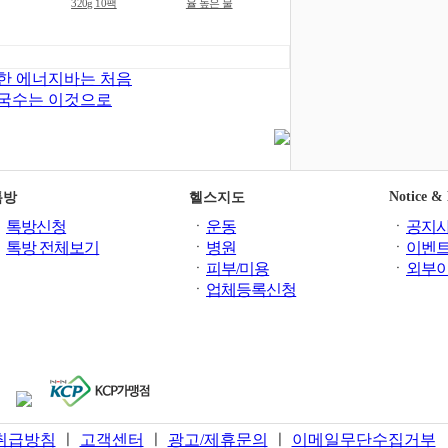
320g 10팩
율 높은 물
한 에너지바는 처음
국수는 이것으로
Notice &
톡방
헬스지도
ㆍ
톡방신청
ㆍ
운동
ㆍ
공지
ㆍ
톡방 전체보기
ㆍ
병원
ㆍ
이벤
ㆍ
피부/미용
ㆍ
외부
ㆍ
업체등록신청
취급방침
ㅣ
고객센터
ㅣ
광고/제휴문의
ㅣ
이메일무단수집거부