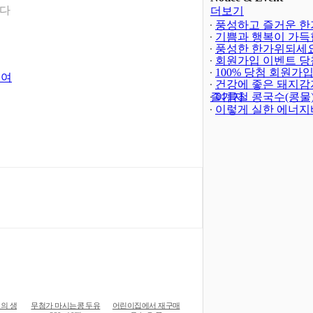
니다
더보기
풍성하고 즐거운 한
되세요!
기쁨과 행복이 가득
(-402)
해되세요!
풍성한 한가위되세요
회원가입 이벤트 당
발표
100% 당첨 회원가
(4)
보여
트(종료)
건강에 좋은 돼지감
(23)
즐기자
여름철 콩국수(콩물
이렇게 실한 에너지
의 생
무첨가 마시는콩 두유
어린이집에서 재구매