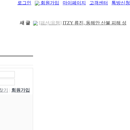
로그인
회원가입
마이페이지
고객센터
톡방신청
새 글
[패션/유행]
ITZY 류진, 동해안 산불 피해 성
금 5..
[04-12]
[보도자료/칼럼]
GS25, 워너브라더스와 배트
맨콜라·..
[04-05]
[건강]
봄철 자살률 증가, 10대 청소년이 위..
[04-01]
[건강]
향긋한 봄내음 가득 제철나물, 효능..
[03-29]
[건강]
봄에 심해지는 알레르기 비염 예방수..
[03-28]
[보도자료/칼럼]
오뚜기, 브랜드 경험 공간
‘오키친 ..
[03-28]
[보도자료/칼럼]
GS25, 하이트진로와 손잡고
W찾기
|
회원가입
‘갓생폭..
[05-24]
[건강]
무조건 탄수화물 끊기? 당류부터 줄..
[05-19]
[다이어트]
운동 어려울때 다이어트 도움되는
음..
[05-19]
[패션/유행]
컬럼비아, 자연 분해되는 ‘지구의
..
[04-22]