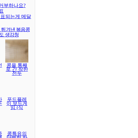
거부하나요?
표
대표되는게 메달
이 튀겨낸 볶음콩
래도 생강청
선
콩을 통째
로 간 착한
전두
마
푸드플레
두
이 보드게
임 (식
중
콩특유의
생
단백함 하