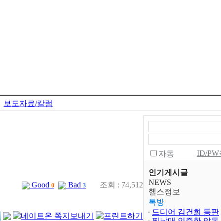
보도자료/칼럼
ID/P
자동
인기게시글
NEWS
Good
Bad
조회 : 74,512
0
3
헬스정보
톡방
드디어 김건희 등판
찐남매 인증한 악동