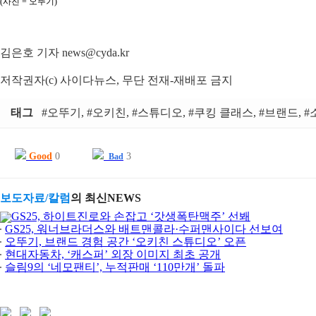
(사진 = 오뚜기)
김은호 기자 news@cyda.kr
저작권자(c) 사이다뉴스, 무단 전재-재배포 금지
태그
#오뚜기, #오키친, #스튜디오, #쿠킹 클래스, #브랜드, 
Good
0
3
Bad
보도자료/칼럼
의 최신NEWS
GS25, 하이트진로와 손잡고 ‘갓생폭탄맥주’ 선봬
GS25, 워너브라더스와 배트맨콜라·수퍼맨사이다 선보여
오뚜기, 브랜드 경험 공간 ‘오키친 스튜디오’ 오픈
현대자동차, ‘캐스퍼’ 외장 이미지 최초 공개
슬림9의 ‘네모팬티’, 누적판매 ‘110만개’ 돌파