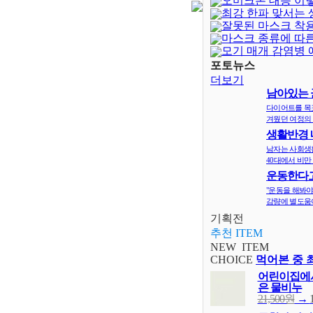
오미크론 대응 이
최강 한파 맞서는
잘못된 마스크 착
은?
마스크 종류에 따
모기 매개 감염병 
포토뉴스
더보기
남아있는 
지
다이어트를 목
겨웠던 여정의 
생활반경 
면 비만확률
남자는 사회생
40대에서 비만 
운동한다고
다? 오히려 
"운동을 해봐야
감량에 별도움이
기획전
추천 ITEM
NEW ITEM
CHOICE
먹어본 중 
어린이집에서
은 물비누
21,500원
→