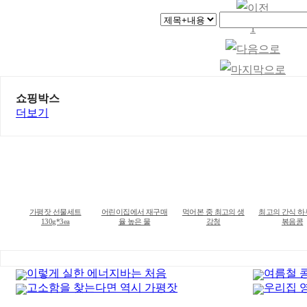
1
쇼핑박스
더보기
가평잣 선물세트
어린이집에서 재구매
먹어본 중 최고의 생
최고의 간식 
130g*3ea
율 높은 물
강청
볶음콩
이렇게 실한 에너지바는 처음
여름철 
고소함을 찾는다면 역시 가평잣
우리집 