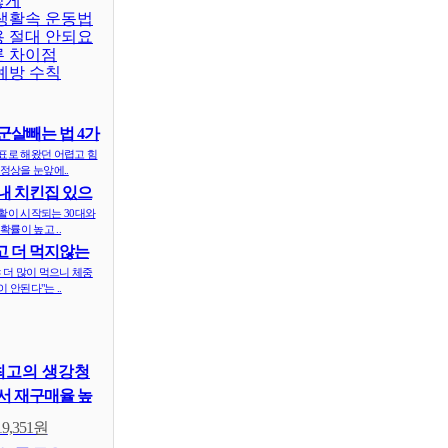
렇게
 생활속 운동법
용 절대 안되요
른 차이점
예방 수칙
군살빼는 법 4가
표로 해왔던 어렵고 힘
정상을 눈앞에..
내 치킨집 있으
 ..
활이 시작되는 30대와
확률이 높고 ..
 더 먹지않는
식..
 더 많이 먹으니 체중
 안된다"는 ..
최고의 생강청
 재구매율 높
19,351원