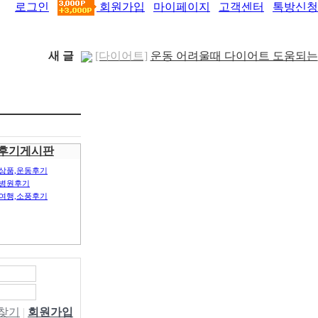
로그인
회원가입
마이페이지
고객센터
톡방신청
새 글
[다이어트]
운동 어려울때 다이어트 도움되는
음..
[05-19]
[패션/유행]
컬럼비아, 자연 분해되는 ‘지구의
..
[04-22]
[패션/유행]
ITZY 류진, 동해안 산불 피해 성
금 5..
[04-12]
[보도자료/칼럼]
GS25, 워너브라더스와 배트
후기게시판
맨콜라·..
[04-05]
[건강]
봄철 자살률 증가, 10대 청소년이 위..
상품,운동후기
[04-01]
[건강]
향긋한 봄내음 가득 제철나물, 효능..
병원후기
여행,소풍후기
[03-29]
[건강]
봄에 심해지는 알레르기 비염 예방수..
[03-28]
[보도자료/칼럼]
오뚜기, 브랜드 경험 공간
‘오키친 ..
[03-28]
[보도자료/칼럼]
GS25, 하이트진로와 손잡고
‘갓생폭..
[05-24]
[건강]
무조건 탄수화물 끊기? 당류부터 줄..
[05-19]
W찾기
|
회원가입