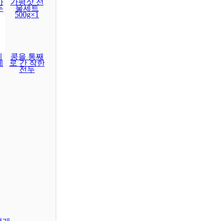
마
가평잣 선
두
물세트
500g×1
레
콩을 통째
게
로 간 착한
전두