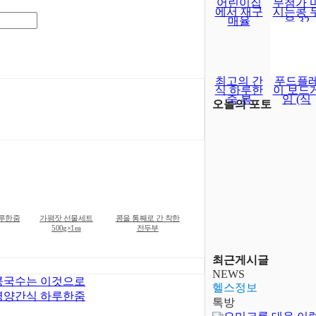
어린이집
무첨가 
에서 재구
시는콩 
매율
유 32
최고의 간
푸드플
식 하루한
이 보드
줌 볶
임 (식
오늘의 포토
하루한줌
가평잣 선물세트
콩을 통째로 간 착한
500g×1ea
전두부
최근게시글
NEWS
콩국수는 이것으로
헬스정보
영양간식 하루한줌
톡방