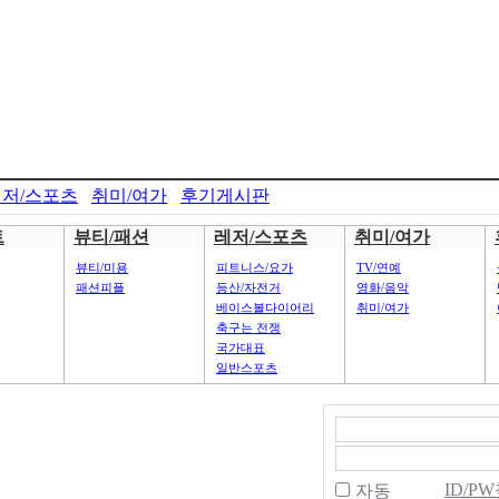
저/스포츠
취미/여가
후기게시판
트
뷰티/패션
레저/스포츠
취미/여가
뷰티/미용
피트니스/요가
TV/연예
패션피플
등산/자전거
영화/음악
베이스볼다이어리
취미/여가
축구는 전쟁
국가대표
일반스포츠
ID/P
자동