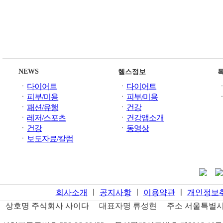
NEWS
헬스정보
ㆍ
다이어트
ㆍ
다이어트
ㆍ
피부/미용
ㆍ
피부/미용
ㆍ
패션/유행
ㆍ
건강
ㆍ
레저/스포츠
ㆍ
건강앱소개
ㆍ
건강
ㆍ
동영상
ㆍ
보도자료/칼럼
회사소개
ㅣ
공지사항
ㅣ
이용약관
ㅣ
개인정보
상호명
주식회사 사이다
대표자명
류성현
주소
서울특별시 