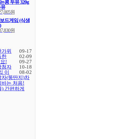
콩 두유 320g
두유
27,005원
보드게임 (식생
)
37,830원
한가위
09-17
득한
02-09
요!
09-27
당첨자
10-18
입 이
08-02
감자(뚱딴지)차
바는 처음!
물) 간편하게