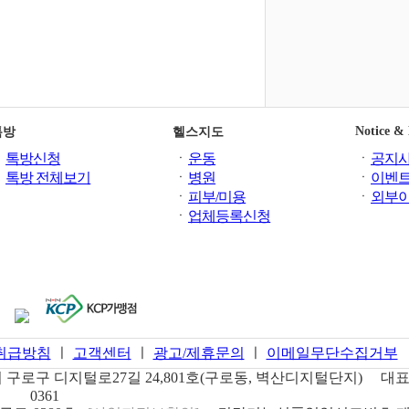
Notice &
톡방
헬스지도
ㆍ
톡방신청
ㆍ
운동
ㆍ
공지
ㆍ
톡방 전체보기
ㆍ
병원
ㆍ
이벤
ㆍ
피부/미용
ㆍ
외부
ㆍ
업체등록신청
취급방침
ㅣ
고객센터
ㅣ
광고/제휴문의
ㅣ
이메일무단수집거부
구로구 디지털로27길 24,801호(구로동, 벽산디지털단지)
대표
0361