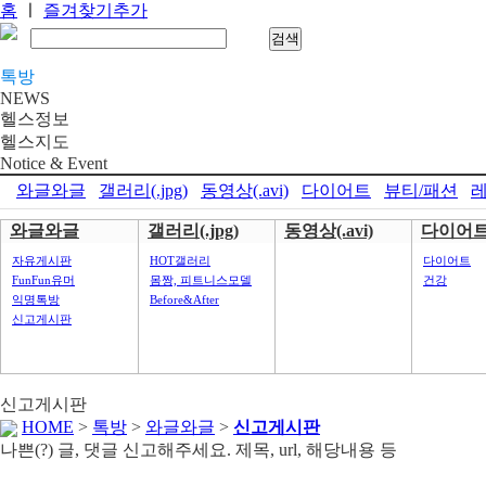
홈
ㅣ
즐겨찾기추가
톡방
NEWS
헬스정보
헬스지도
Notice & Event
와글와글
갤러리(.jpg)
동영상(.avi)
다이어트
뷰티/패션
레
와글와글
갤러리(.jpg)
동영상(.avi)
다이어
자유게시판
HOT갤러리
다이어트
FunFun유머
몸짱, 피트니스모델
건강
익명톡방
Before&After
신고게시판
신고게시판
HOME
>
톡방
>
와글와글
>
신고게시판
나쁜(?) 글, 댓글 신고해주세요. 제목, url, 해당내용 등