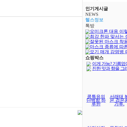
인기게시글
NEWS
헬스정보
톡방
오미크론 대응 이
최강 한파 맞서는
잘못된 마스크 착
은?
마스크 종류에 따
모기 매개 감염병 
쇼핑박스
이게 가능? 기름없
진한 맛과 향을 그
콩특유의
서래태 
단백함 하
은 검은
루한
가루.