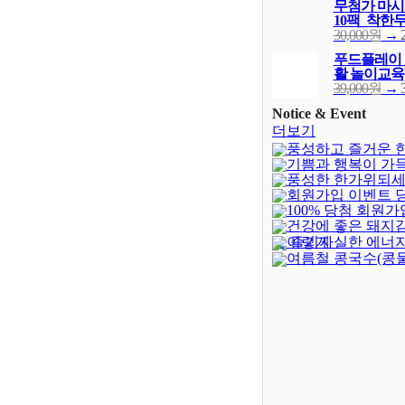
무첨가 마시는
10팩_착한
30,000원
→
푸드플레이 
활 놀이교육
39,000원
→
Notice & Event
더보기
풍성하고 즐거운 
기쁨과 행복이 가
되세요!
(-402)
풍성한 한가위되세
새해되세요!
회원가입 이벤트 
100% 당첨 회원가
발표
(4)
건강에 좋은 돼지
벤트(종료)
(23)
이렇게 실한 에너지
로 즐기자
여름철 콩국수(콩