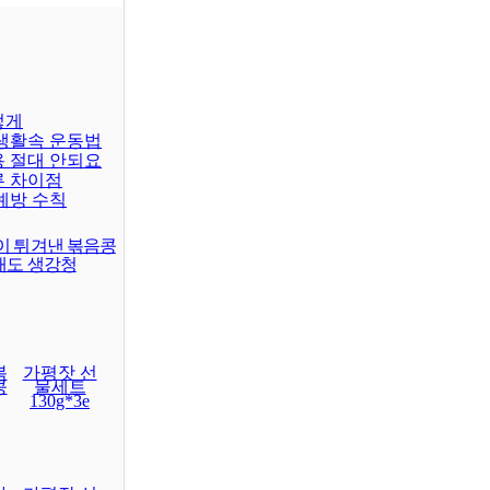
렇게
 생활속 운동법
용 절대 안되요
른 차이점
예방 수칙
이 튀겨낸 볶음콩
래도 생강청
볶
가평잣 선
콩
물세트
130g*3e