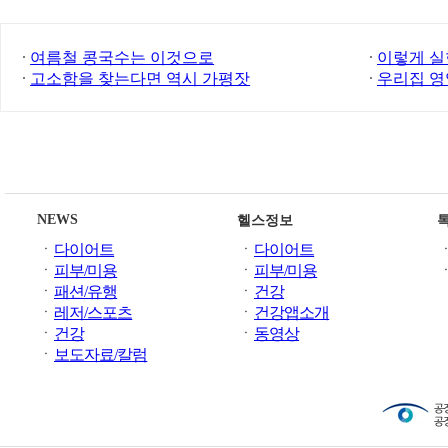
여름철 콩국수는 이것으로
이렇게 실
고소함을 찾는다면 역시 가평잣
우리집 영
NEWS
헬스정보
ㆍ
다이어트
ㆍ
다이어트
ㆍ
피부/미용
ㆍ
피부/미용
ㆍ
패션/유행
ㆍ
건강
ㆍ
레저/스포츠
ㆍ
건강앱소개
ㆍ
건강
ㆍ
동영상
ㆍ
보도자료/칼럼