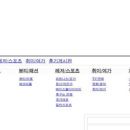
레저/스포츠
취미/여가
후기게시판
트
뷰티/패션
레저/스포츠
취미/여가
뷰티/미용
피트니스/요가
TV/연예
패션피플
등산/자전거
영화/음악
베이스볼다이어리
취미/여가
축구는 전쟁
국가대표
일반스포츠