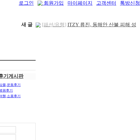
로그인
회원가입
마이페이지
고객센터
톡방신청
새 글
[패션/유행]
ITZY 류진, 동해안 산불 피해 성
금 5..
[04-12]
[보도자료/칼럼]
GS25, 워너브라더스와 배트
맨콜라·..
[04-05]
[건강]
봄철 자살률 증가, 10대 청소년이 위..
[04-01]
[건강]
향긋한 봄내음 가득 제철나물, 효능..
[03-29]
[건강]
봄에 심해지는 알레르기 비염 예방수..
후기게시판
[03-28]
[보도자료/칼럼]
오뚜기, 브랜드 경험 공간
상품,운동후기
‘오키친 ..
[03-28]
[보도자료/칼럼]
GS25, 하이트진로와 손잡고
병원후기
여행,소풍후기
‘갓생폭..
[05-24]
[건강]
무조건 탄수화물 끊기? 당류부터 줄..
[05-19]
[다이어트]
운동 어려울때 다이어트 도움되는
음..
[05-19]
[패션/유행]
컬럼비아, 자연 분해되는 ‘지구의
..
[04-22]