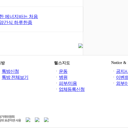
한 에너지바는 처음
양간식 하루한줌
Notice &
톡방
헬스지도
ㆍ
톡방신청
ㆍ
운동
ㆍ
공지
ㆍ
톡방 전체보기
ㆍ
병원
ㆍ
이벤
ㆍ
피부/미용
ㆍ
외부
ㆍ
업체등록신청