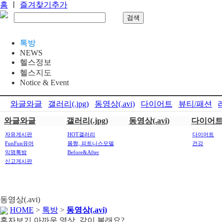
홈
ㅣ
즐겨찾기추가
톡방
NEWS
헬스정보
헬스지도
Notice & Event
와글와글
갤러리(.jpg)
동영상(.avi)
다이어트
뷰티/패션
와글와글
갤러리(.jpg)
동영상(.avi)
다이어
자유게시판
HOT갤러리
다이어트
FunFun유머
몸짱, 피트니스모델
건강
익명톡방
Before&After
신고게시판
동영상(.avi)
HOME
>
톡방
>
동영상(.avi)
혼자보기 아까운 영상, 같이 볼래요?