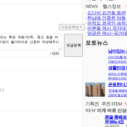
NEWS
헬스정보
드디어 김건희 등판
찐남매 인증한 악동
아직도 외국인 승차
이분들 역시 국가대
양궁은 역시~국가
보다 어렵..
포토뉴스
남아있는 
/ 600
지
다이어트를 목
겨웠던 여정의 
생활반경 
면 비만확률
남자는 사회생
40대에서 비만 
운동한다고
다? 오히려 
니다
"운동을 해봐야
감량에 별도움이
기획전
추천 ITEM
NEW
이게 바로 신상
콩을 통째로
부300g 4모
16,000원
→