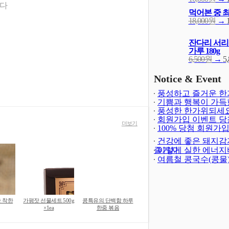
니다
먹어본 중 
18,000원
→
잔다리 서리
가루 180g
6,500원
→
5
Notice & Event
풍성하고 즐거운 한
되세요!
기쁨과 행복이 가득
(-402)
해되세요!
풍성한 한가위되세요
회원가입 이벤트 당
더보기
발표
100% 당첨 회원가
(4)
트(종료)
(23)
건강에 좋은 돼지감
즐기자
이렇게 실한 에너지
여름철 콩국수(콩물
간 착한
가평잣 선물세트 500g
콩특유의 단백함 하루
×1ea
한줌 볶음