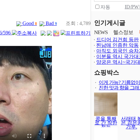
ID/P
자동
인기게시글
Good
Bad
조회 : 4,789
8
9
NEWS
헬스정보
_6/596
드디어 김건희 등판
찐남매 인증한 악동
아직도 외국인 승차
이분들 역시 국가대
양궁은 역시~국가
보다 어렵..
쇼핑박스
이게 가능? 기름없
진한 맛과 향을 그
콩을 통째
서래태 
로 간 착한
은 검은
전두
가루.