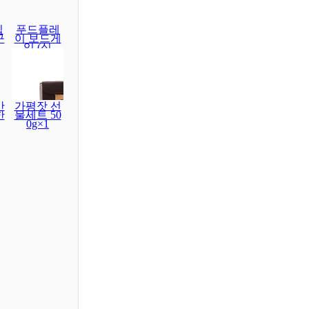
집
푸드플레
구
이 보드게
임 (식
간
가평잣 선
한
물세트 50
0g×1