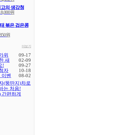
최고의 생강청
18,000원
태 볶은 검은콩
,850원
더보기
가위
09-17
한 새
02-09
!
09-27
첨자
10-18
입 이벤
08-02
자(뚱딴지)차로
바는 처음!
) 간편하게