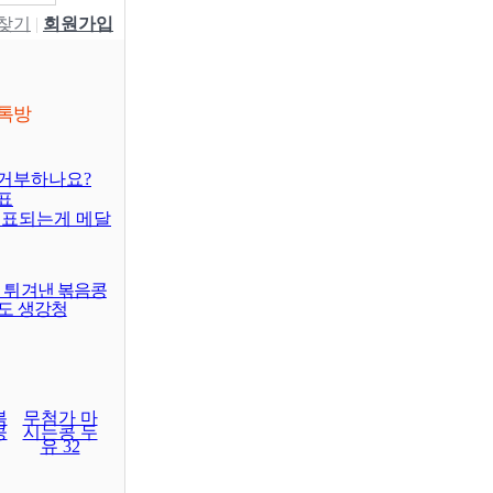
W찾기
|
회원가입
톡방
거부하나요?
표
대표되는게 메달
이 튀겨낸 볶음콩
래도 생강청
볶
무첨가 마
콩
시는콩 두
유 32