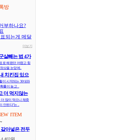
톡방
거부하나요?
표
대표되는게 메달
더보기
군살빼는 법 4가
표로 해왔던 어렵고 힘
정상을 눈앞에..
내 치킨집 있으
 ..
활이 시작되는 30대와
확률이 높고 ..
 더 먹지않는
식..
 더 많이 먹으니 체중
 안된다"는 ..
NEW ITEM
~
 갈아넣은 전두
14,402원