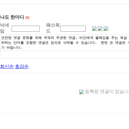
나도 한마디
(0)
닉네
패스워
임
드
최신순
호감순
등록된 댓글이 없습