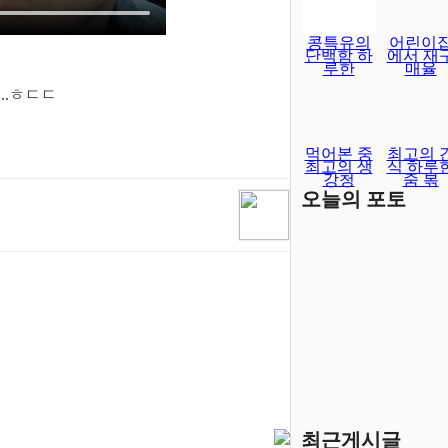
콩특유의
어린이
단백함 하
에서 재
루한
매율
..ㅎㄷㄷ
먹어본 중
최고의 
최고의 생
식 하루
강청
줌 볶
오늘의 포토
최근게시글