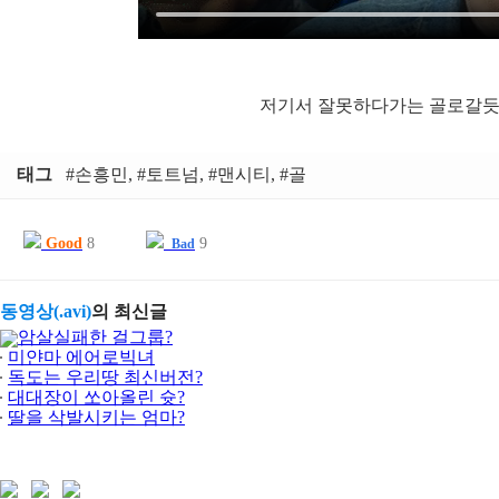
저기서 잘못하다가는 골로갈듯
태그
#손흥민, #토트넘, #맨시티, #골
Good
8
9
Bad
동영상(.avi)
의 최신글
암살실패한 걸그룹?
미얀마 에어로빅녀
독도는 우리땅 최신버전?
대대장이 쏘아올린 슛?
딸을 삭발시키는 엄마?