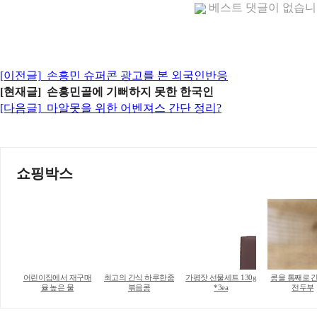
베스트 댓글이 없습
[이전글]
손흥민 슈퍼콘 광고를 본 외국인반응
[현재글] 손흥민골에 기뻐하지 못한 한국인
[다음글]
마알못을 위한 어벤져스 간단 정리?
쇼핑박스
어린이집에서 재구매
최고의 간식 하루한줌
가평잣 선물세트 130g
콩을 통째로 
율 높은 물
볶음콩
*3ea
전두부