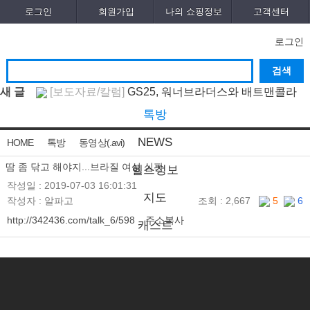
로그인
회원가입
나의 쇼핑정보
고객센터
로그인
새 글
[보도자료/칼럼]
GS25, 워너브라더스와 배트맨콜라
·..
[04-05]
[건강]
봄철 자살률 증가, 10대 청소년이 위..
[04-01]
톡방
[건강]
향긋한 봄내음 가득 제철나물, 효능..
[03-29]
NEWS
HOME
톡방
동영상(.avi)
[건강]
봄에 심해지는 알레르기 비염 예방수..
[03-
28]
[보도자료/칼럼]
오뚜기, 브랜드 경험 공간 ‘오키친
땀 좀 닦고 해야지...브라질 여성 심판
헬스정보
..
[03-28]
[보도자료/칼럼]
GS25, 하이트진로와 손잡고 ‘갓생
작성일 : 2019-07-03 16:01:31
지도
작성자 :
알파고
조회 : 2,667
5
6
폭..
[05-24]
[건강]
무조건 탄수화물 끊기? 당류부터 줄..
[05-19]
[다이어트]
운동 어려울때 다이어트 도움되는
http://342436.com/talk_6/598
주소복사
캐스트
음..
[05-19]
[패션/유행]
컬럼비아, 자연 분해되는 ‘지구의 ..
[04-
22]
[패션/유행]
ITZY 류진, 동해안 산불 피해 성금
5..
[04-12]