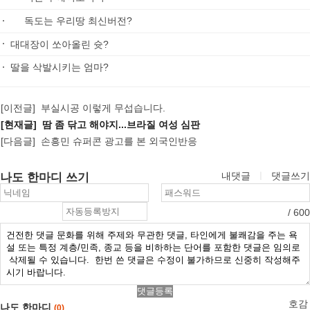
독도는 우리땅 최신버전?
대대장이 쏘아올린 슛?
딸을 삭발시키는 엄마?
[이전글]
부실시공 이렇게 무섭습니다.
[현재글] 땀 좀 닦고 해야지...브라질 여성 심판
[다음글]
손흥민 슈퍼콘 광고를 본 외국인반응
나도 한마디 쓰기
내댓글
ㅣ
댓글쓰기
/ 600
댓글등록
호감
나도 한마디
(0)