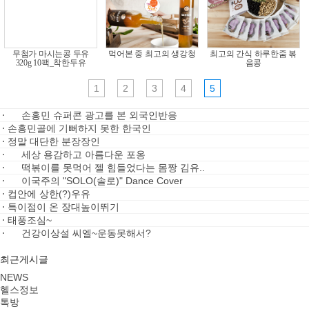
서래태 볶은 검은콩가루..
콩특유의 단백함 하루한
콩을 통째로 간 착한전두
대박
줌 볶음콩
부
1
2
3
4
5
손흥민 슈퍼콘 광고를 본 외국인반응
손흥민골에 기뻐하지 못한 한국인
정말 대단한 분장장인
세상 용감하고 아름다운 포옹
떡볶이를 못먹어 젤 힘들었다는 몸짱 김유..
이국주의 "SOLO(솔로)" Dance Cover
컵안에 상한(?)우유
특이점이 온 장대높이뛰기
태풍조심~
건강이상설 씨엘~운동못해서?
최근게시글
NEWS
헬스정보
톡방