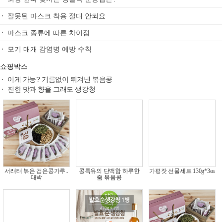
아직도 외국인 승차거부하나요?
이분들 역시 국가대표
양궁은 역시~국가대표되는게 메달보다 어렵다던..
쇼핑박스
이게 가능? 기름없이 튀겨낸 볶음콩
진한 맛과 향을 그래도 생강청
어린이집에서 재구매율
무첨가 마시는콩 두유
가평잣 선물세트 500g×1ea
높은 물비누
320g 10팩_착한두유