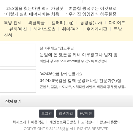
고소함을 찾는다면 역시 가평잣
여름철 콩국수는 이것으로
이렇게 실한 에너지바는 처음
우리집 영양간식 하루한줌
톡방 전체
ㅣ
와글와글
ㅣ
갤러리(.jpg)
ㅣ
동영상(.avi)
ㅣ
다이어트
ㅣ
뷰티/패션
ㅣ
레저/스포츠
ㅣ
취미/여가
ㅣ
후기게시판
ㅣ
톡방
신청
살려주세요~광고주님
눈앞에 돈 몇푼을 위해 아무광고나 받지 않..
회원과 광고주 모두 win-win할 수 있도록 하겠습니..
342436닷컴 함께 만들어요
342436닷컴을 함께 운영해나갈 전문가(?)집..
콘텐츠, 칼럼, 보도자료, 자체적인 이벤트, 회원의 공유 및 상품..
전체보기
로그인
회원가입
PC버전
회사소개
ㅣ
이용약관
ㅣ
개인정보취급방침
ㅣ
고객센터
ㅣ
광고/제휴문의
COPYRIGHT © 342436닷컴 ALL RIGHTS RESEVED.