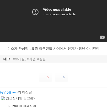
미소가 환성적...요즘 축구팬들 사이에서 인기가 장난 아니던데
태그
#브라질, #여성, #심판
5
6
동영상(.avi)
의 최신글
암살실패한 걸그룹?
미얀마 에어로빅녀