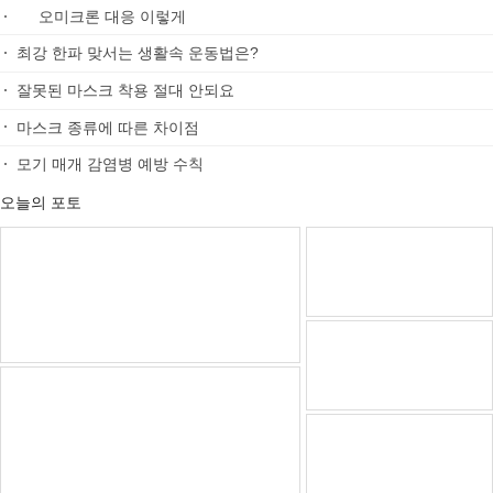
드디어 김건희 등판
찐남매 인증한 악동
아직도 외국인 승차거부하나요?
이분들 역시 국가대표
양궁은 역시~국가대표되는게 메달보다 어렵다던..
오늘의 포토